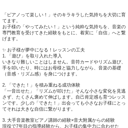
「ピアノって楽しい！」そのキラキラした気持ちを大切に育
てます。

お子様の「やってみたい！」という純粋な気持ちを、音楽の
専門教育を受けてきた経験をもとに、着実に「自信」へと繋
げます。

✨ お子様が夢中になる！レッスンの工夫

1. 「遊び」を取り入れた導入

いきなり難しいことはしません。音符カードやリズム遊び、
手を叩いたり、時にはお母様と協力しながら、音楽の基礎
（音感・リズム感）を身につけます。

2. 「できた！」を積み重ねる成功体験

「一音出せた」「リズムが叩けた」そんな小さな変化を見逃
さず、たくさん褒めて伸ばします。自己肯定感も育つレッス
ンです。少しの「できた！」出会っても小さなお子様にとっ
てそれは大きな自信に繋がります。

3. 大手音楽教室ピアノ講師の経験×音大附属からの経験

現役で7年目の指導経験から、お子様の集中力に合わせた