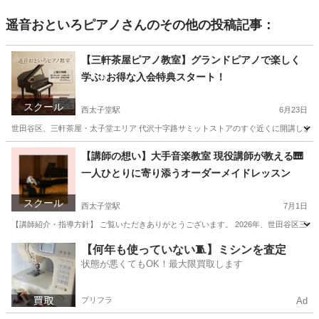
遥音おといろピアノ
さんのその他の投稿記事：
【三軒茶屋ピアノ教室】グランドピアノで楽しく
学ぶ♪お得な入会特典スタート！
スクール
西太子堂駅
6月23日
世田谷区、三軒茶屋・太子堂エリア 代沢十字路サミットストアのすぐ近くに開講しました
東京
世田谷区
西太子堂駅
ピアノ
グランドピアノ
【講師の想い】大手音楽教室 現役講師が教える🎹
一人ひとりに寄り添うオーダーメイドレッスン
スクール
西太子堂駅
7月1日
【講師紹介・指導方針】 ご覧いただきありがとうございます。 2026年、世田谷区三軒茶
東京
世田谷区
西太子堂駅
ピアノ
プロフィール
【何年も使っていない🧵】ミシンを査定
状態が悪くてもOK！最大限買取します
プリフラ
Ad