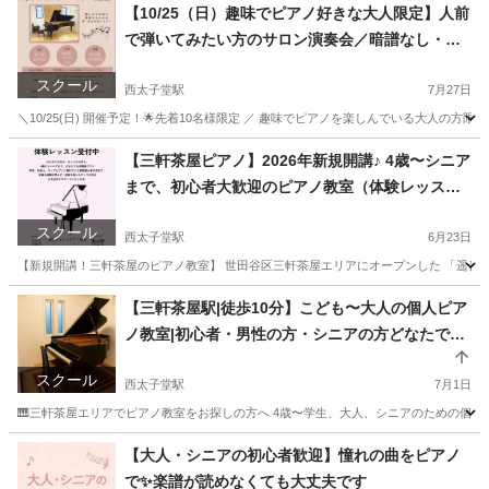
【10/25（日）趣味でピアノ好きな大人限定】人前
で弾いてみたい方のサロン演奏会／暗譜なし・ミ
スOK！🌟出演者募集中
スクール
西太子堂駅
7月27日
＼10/25(日) 開催予定！🌟先着10名様限定 ／ 趣味でピアノを楽しんでいる大人の
東京
世田谷区
西太子堂駅
ピアノ
サロン
【三軒茶屋ピアノ】2026年新規開講♪ 4歳〜シニア
まで、初心者大歓迎のピアノ教室（体験レッスン
受付中！）
スクール
西太子堂駅
6月23日
【新規開講！三軒茶屋のピアノ教室】 世田谷区三軒茶屋エリアにオープンした 「遥音（
東京
世田谷区
西太子堂駅
ピアノ
シニア
【三軒茶屋駅|徒歩10分】こども〜大人の個人ピア
ノ教室|初心者・男性の方・シニアの方どなたでも
大歓迎🎹
スクール
西太子堂駅
7月1日
🎹三軒茶屋エリアでピアノ教室をお探しの方へ 4歳〜学生、大人、シニアのための個人ピア
東京
世田谷区
西太子堂駅
ピアノ
レッスン
【大人・シニアの初心者歓迎】憧れの曲をピアノ
で✨楽譜が読めなくても大丈夫です