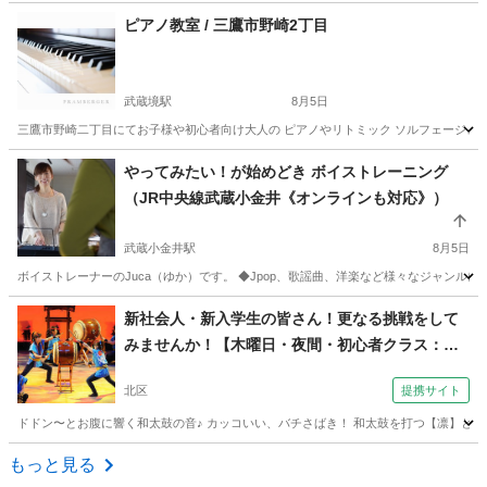
東京
八王子市
西八王子駅
ピアノ
レッスン
ピアノ教室 / 三鷹市野崎2丁目
武蔵境駅
8月5日
三鷹市野崎二丁目にてお子様や初心者向け大人の ピアノやリトミック ソルフェージュ、楽
東京
三鷹市
武蔵境駅
音楽
音楽教室
やってみたい！が始めどき ボイストレーニング
（JR中央線武蔵小金井《オンラインも対応》）
武蔵小金井駅
8月5日
ボイストレーナーのJuca（ゆか）です。 ◆Jpop、歌謡曲、洋楽など様々なジャンル
東京
小金井市
武蔵小金井駅
ボーカル
レッスン
新社会人・新入学生の皆さん！更なる挑戦をして
みませんか！【木曜日・夜間・初心者クラス：北
区】 （飛翔和太鼓教室 滝野川会館）
北区
提携サイト
ドドン〜とお腹に響く和太鼓の音♪ カッコいい、バチさばき！ 和太鼓を打つ【凛】とし
東京
北区
和太鼓
もっと見る