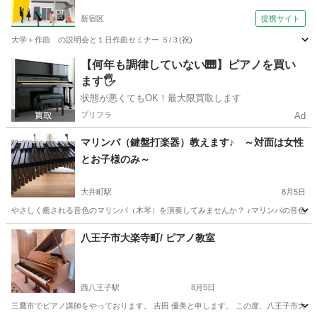
新宿区
提携サイト
大学＋作曲 の説明会と１日作曲セミナー ５/３(祝)
東京
新宿区
その他
【何年も調律していない🎹】ピアノを買い
ます🖐️
状態が悪くてもOK！最大限買取します
プリフラ
Ad
マリンバ（鍵盤打楽器）教えます♪ ～対面は女性
とお子様のみ～
大井町駅
8月5日
やさしく癒される音色のマリンバ（木琴）を演奏してみませんか？ ♪マリンバの音色に癒さ
東京
品川区
大井町駅
その他
マリンバ
八王子市大楽寺町/ ピアノ教室
西八王子駅
8月5日
三鷹市でピアノ講師をやっております。 吉田 優美と申します。 この度、八王子市大楽寺町校で