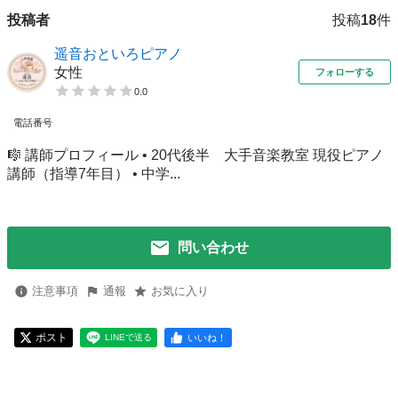
投稿者
投稿
18
件
遥音おといろピアノ
女性
フォローする
0.0
電話番号
🎼 講師プロフィール • 20代後半 大手音楽教室 現役ピアノ
講師（指導7年目） • 中学...
問い合わせ
注意事項
通報
お気に入り
ポスト
いいね！
LINEで送る