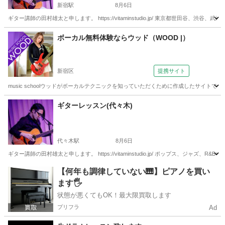
新宿駅
8月6日
ギター講師の田村雄太と申します。 https://vitaminstudio.jp/ 東京都世田
東京
新宿区
新宿駅
ギター
作編曲
ボーカル無料体験ならウッド（WOOD |）
新宿区
提携サイト
music schoolウッドがボーカルテクニックを知っていただくために作成したサイ
東京
新宿区
ボーカル
ギターレッスン(代々木)
代々木駅
8月6日
ギター講師の田村雄太と申します。 https://vitaminstudio.jp/ ポップス、ジ
東京
渋谷区
代々木駅
音楽
スタジオ
【何年も調律していない🎹】ピアノを買い
ます🖐️
状態が悪くてもOK！最大限買取します
プリフラ
Ad