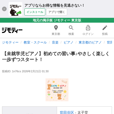
アプリならお得な情報を見逃さない！
インストール
アプリで開く
地元の掲示板 ジモティー 東京版
東京都
検索
ログイン
投稿
ジモティー
教室・スクール
音楽
ピアノ
東京都のピアノ
世田
【未就学児ピアノ】初めての習い事♪やさしく楽しく
一歩ずつスタート！
投稿ID: 1n76cs
2026年2月21日 01:30
世田谷区
- 太子堂