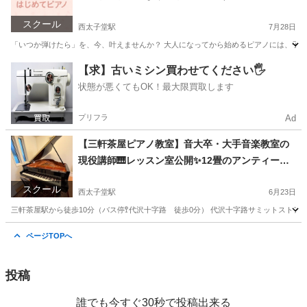
スクール
西太子堂駅
7月28日
「いつか弾けたら」を、今、叶えませんか？ 大人になってから始めるピアノには、子供
東京
世田谷区
西太子堂駅
ピアノ
大人
【求】古いミシン買わせてください🖐️
状態が悪くてもOK！最大限買取します
プリフラ
Ad
【三軒茶屋ピアノ教室】音大卒・大手音楽教室の
現役講師🎹レッスン室公開✨12畳のアンティーク
空間でグランドピアノを奏でる
スクール
西太子堂駅
6月23日
三軒茶屋駅から徒歩10分（バス停🚏代沢十字路 徒歩0分） 代沢十字路サミットストアの
東京
世田谷区
西太子堂駅
ピアノ
グランドピアノ
ページTOPへ
投稿
誰でも今すぐ30秒で投稿出来る