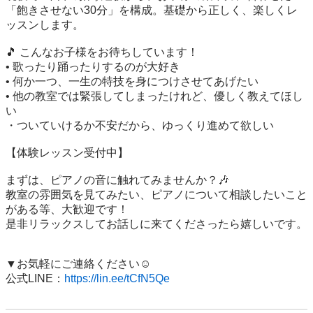
「飽きさせない30分」を構成。基礎から正しく、楽しくレ
ッスンします。

🎵 こんなお子様をお待ちしています！

• 歌ったり踊ったりするのが大好き

• 何か一つ、一生の特技を身につけさせてあげたい

• 他の教室では緊張してしまったけれど、優しく教えてほし
い

・ついていけるか不安だから、ゆっくり進めて欲しい

【体験レッスン受付中】

まずは、ピアノの音に触れてみませんか？🎶

教室の雰囲気を見てみたい、ピアノについて相談したいこと
がある等、大歓迎です！

是非リラックスしてお話しに来てくださったら嬉しいです。

▼お気軽にご連絡ください☺️

公式LINE：
https://lin.ee/tCfN5Qe