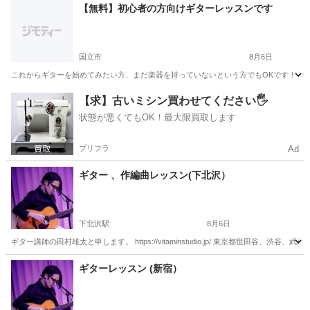
東京
江戸川区
小岩駅
ギター
音楽教室
【無料】初心者の方向けギターレッスンです
国立市
8月6日
これからギターを始めてみたい方、まだ楽器を持っていないという方でもOKです！ 初心
東京
国立市
ギター
初心者
【求】古いミシン買わせてください🖐️
状態が悪くてもOK！最大限買取します
プリフラ
Ad
ギター 、作編曲レッスン(下北沢）
下北沢駅
8月6日
ギター講師の田村雄太と申します。 https://vitaminstudio.jp/ 東京都世田
東京
世田谷区
下北沢駅
ギター
作編曲
ギターレッスン (新宿）