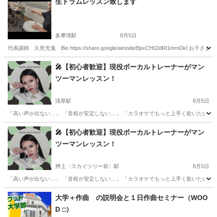
生ドラムレッスン致します
多摩境駅
8月5日
代表講師 久世光鬼 Bio https://share.google/aimode/BpxCH02dRI1
東京
八王子市
多摩境駅
ドラム
夏休み
🎤【初心者歓迎】現役ボーカルトレーナーがマン
ツーマンレッスン！
浅草駅
8月5日
「高い声が出ない…」 「音程が安定しない…」 「カラオケでもっと上手く歌いたい！」
東京
台東区
浅草駅
ボーカル
レッスン
🎤【初心者歓迎】現役ボーカルトレーナーがマン
ツーマンレッスン！
押上〈スカイツリー前〉駅
8月5日
「高い声が出ない…」 「音程が安定しない…」 「カラオケでもっと上手く歌いたい！」
東京
墨田区
押上〈スカイツリー前〉駅
ボーカル
レッスン
大学＋作曲 の説明会と１日作曲セミナー（WOO
D □）