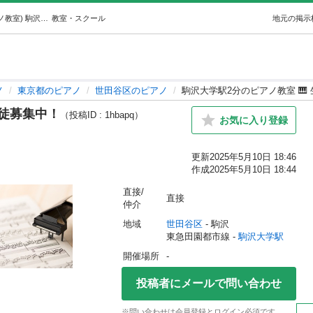
駒沢大学駅2分のピアノ教室 🎹 生徒募集中！ (ゆめピアノ教室) 駒沢大学のピアノの生徒募集・教室・スクールの広告掲示板｜ジモティー
教室・スクール
地元の掲示
ノ
東京都のピアノ
世田谷区のピアノ
駒沢大学駅2分のピアノ教室 🎹
生徒募集中！
（投稿ID : 1hbapq）
お気に入り登録
更新
2025年5月10日 18:46
作成
2025年5月10日 18:44
直接/
直接
仲介
地域
世田谷区
 - 駒沢
東急田園都市線 - 
駒沢大学駅
開催場所
-
投稿者にメールで問い合わせ
※問い合わせは会員登録とログイン必須です