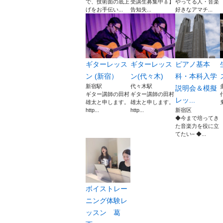
で、技術面の底上
受講生募集中🎸】
やってる人・音楽
げをお手伝い...
告知失...
好きなアマチ...
ギターレッス
ギターレッス
ピアノ基本
ン (新宿）
ン(代々木)
科・本科入学
新宿駅
代々木駅
説明会＆模擬
ギター講師の田村
ギター講師の田村
レッ...
雄太と申します。
雄太と申します。
鬼
http...
http...
新宿区
◆今まで培ってき
た音楽力を役に立
てたい− ◆...
ボイストレー
ニング体験レ
ッスン 葛