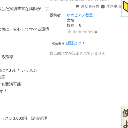
違反を報告
注意事項
出した実績豊富な講師が、丁
投稿者
ゆめピアノ教室
女性
投稿： 
8
大切に、安心して学べる環境
0.0
認証とは
電話番号
自己紹介文が設定されていません
指導  

合わせたレッスン  

  

受講可能  

！ 

験レッスン3,000円、設備管理