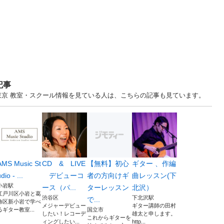
記事
！ 東京 教室・スクール情報を見ている人は、こちらの記事も見ています。
AMS Music St
CD & LIVE
【無料】初心
ギター 、作編
dio - ...
デビューコ
者の方向けギ
曲レッスン(下
小岩駅
ース（パ...
ターレッスン
北沢）
江戸川区小岩と葛
渋谷区
下北沢駅
で...
飾区新小岩で学べ
メジャーデビュー
ギター講師の田村
るギター教室...
国立市
したい！レコーデ
雄太と申します。
これからギターを
ィングしたい...
http...