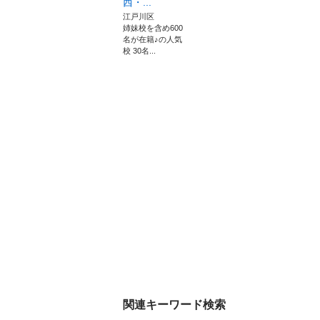
西・...
江戸川区
姉妹校を含め600
名が在籍♪の人気
校 30名...
関連キーワード検索