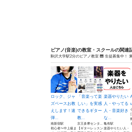
ピアノ(音楽)の教室・スクールの関連
駒沢大学駅2分のピアノ教室 🎹 生徒募集中
ロック、ジャ
「音楽って楽
楽器やりたい
ズベースお教
しい」を実感
人・やってる
u
えします！速
できるギター
人・音楽好き
弾...
教...
な...
南新宿駅
京王多摩センタ...
亀有駅
初心者〜中上級ま
【ギターレッスン
楽器やりたい人・