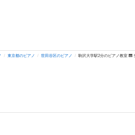
ノ
東京都のピアノ
世田谷区のピアノ
駒沢大学駅2分のピアノ教室 🎹
バシーポリシー
プライバシー・ステートメント
健全化に資する運用