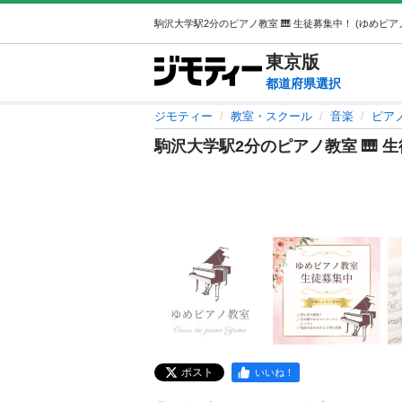
東京
版
都道府県選択
ジモティー
教室・スクール
音楽
ピア
駒沢大学駅2分のピアノ教室 🎹 
ポスト
いいね！