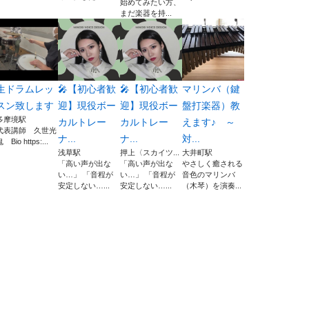
始めてみたい方、
まだ楽器を持...
生ドラムレッ
🎤【初心者歓
🎤【初心者歓
マリンバ（鍵
スン致します
迎】現役ボー
迎】現役ボー
盤打楽器）教
多摩境駅
カルトレー
カルトレー
えます♪ ～
代表講師 久世光
ナ...
ナ...
対...
 Bio https:...
浅草駅
押上〈スカイツ...
大井町駅
「高い声が出な
「高い声が出な
やさしく癒される
い…」 「音程が
い…」 「音程が
音色のマリンバ
安定しない…...
安定しない…...
（木琴）を演奏...