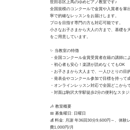
世田谷区上馬のゆめピアノ教室です♪

全国規模のコンクールで金賞や入賞者を輩
寧で的確なレッスンをお届けします。 

プロを目指す専門の方も対応可能です。

小さなお子さまから大人の方まで、基礎を
をご用意しています。  

✨ 当教室の特徴

・全国コンクール金賞受賞者在籍の講師による
・初心者も安心！楽譜が読めなくてもOK  

・お子さまから大人まで、一人ひとりの目的に
・発表会やコンクール参加で目標を持って成長
・オンラインレッスン対応で全国どこからでも
・対面は駒沢大学駅徒歩2分の便利なスタジオ
🎶 教室概要

📅 募集曜日: 日曜日

💰 料金: 月謝 年36回30分9,600円～、体
費1,000円/月
