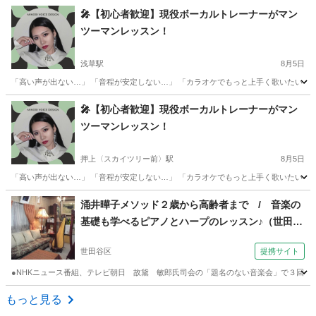
東京
八王子市
多摩境駅
ドラム
夏休み
🎤【初心者歓迎】現役ボーカルトレーナーがマン
ツーマンレッスン！
浅草駅
8月5日
「高い声が出ない…」 「音程が安定しない…」 「カラオケでもっと上手く歌いたい！」
東京
台東区
浅草駅
ボーカル
レッスン
🎤【初心者歓迎】現役ボーカルトレーナーがマン
ツーマンレッスン！
押上〈スカイツリー前〉駅
8月5日
「高い声が出ない…」 「音程が安定しない…」 「カラオケでもっと上手く歌いたい！」
東京
墨田区
押上〈スカイツリー前〉駅
ボーカル
レッスン
涌井曄子メソッド２歳から高齢者まで / 音楽の
基礎も学べるピアノとハープのレッスン♪（世田谷
の隠れ家 ハープ奏者 涌井純子音楽教室 一流の
世田谷区
提携サイト
手ほどきによる幼児教育・音大受験から大人の趣
味まで）
●NHKニュース番組、テレビ朝日 故黛 敏郎氏司会の「題名のない音楽会」で３回に渡
東京
世田谷区
ピアノ
もっと見る