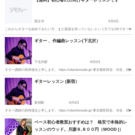
【無料】初心者の方向けギターレッスンです
国立市
8月6日
これからギターを始めてみたい方、まだ楽器を持っていないという方でもOKです！ 初心
東京
国立市
ギター
初心者
ギター 、作編曲レッスン(下北沢）
下北沢駅
8月6日
ギター講師の田村雄太と申します。 https://vitaminstudio.jp/ 東京都世田
東京
世田谷区
下北沢駅
ギター
作編曲
ギターレッスン (新宿）
新宿駅
8月6日
ギター講師の田村雄太と申します。 https://vitaminstudio.jp/ 東京都世田
東京
新宿区
新宿駅
ギター
作編曲
ベース初心者教室おすすめは？ 格安で本格的レ
ッスンのウッド。月謝８,８００円（WOOD |）