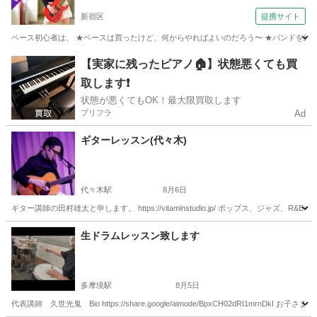
新宿区
提携サイト
ベース初心者は、 ★ベースは買ったけど、何からやればよいのだろう〜 ★バンドを組ん
東京
新宿区
ベース
【実家に残ったピアノ🏠】状態悪くても買
取します❗️
状態が悪くてもOK！最大限買取します
プリフラ
Ad
ギターレッスン(代々木)
代々木駅
8月6日
ギター講師の田村雄太と申します。 https://vitaminstudio.jp/ ポップス、ジ
東京
渋谷区
代々木駅
音楽
スタジオ
生ドラムレッスン致します
多摩境駅
8月5日
代表講師 久世光鬼 Bio https://share.google/aimode/BpxCH02dRI1