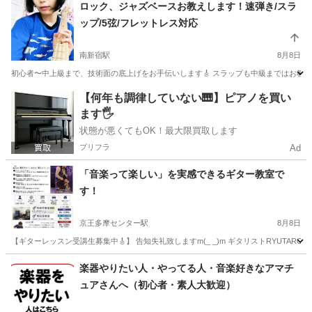
東京
三鷹市
武蔵境駅
ピアノ
レッスン
ロック、ジャズベースお教えします！速弾き/スラ
ップ/5弦/フレットレス対応
南新宿駅
8月8日
初心者〜中上級まで、技術面の底上げをお手伝いします🎸 スラップも中級まではお教えい
東京
渋谷区
南新宿駅
ベース
スラップ
【何年も調律していない🎹】ピアノを買い
ます🖐️
状態が悪くてもOK！最大限買取します
プリフラ
Ad
「音楽って楽しい」を実感できるギター教室で
す！
京王多摩センター駅
8月8日
【ギターレッスン受講生募集中🎸】 告知失礼致しますm(_ _)m ギタリストRYUTARO
東京
多摩市
京王多摩センター駅
ギター
レッスン
楽器やりたい人・やってる人・音楽好きなアマチ
ュアさんへ（初心者・素人大歓迎）