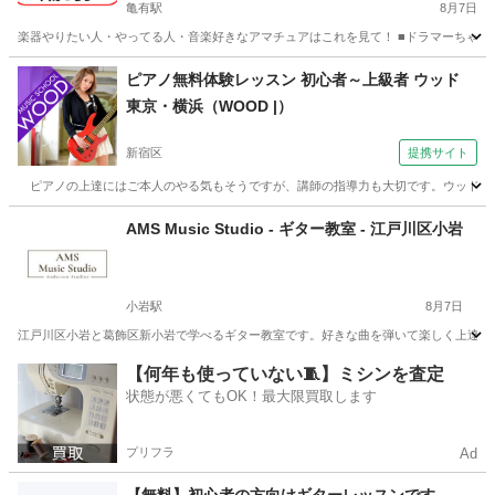
亀有駅
8月7日
楽器やりたい人・やってる人・音楽好きなアマチュアはこれを見て！ ■ドラマーちゃーりー
東京
葛飾区
亀有駅
その他
セッション
ピアノ無料体験レッスン 初心者～上級者 ウッド
東京・横浜（WOOD |）
新宿区
提携サイト
ピアノの上達にはご本人のやる気もそうですが、講師の指導力も大切です。ウッドのピア
東京
新宿区
ピアノ
AMS Music Studio - ギター教室 - 江戸川区小岩
小岩駅
8月7日
江戸川区小岩と葛飾区新小岩で学べるギター教室です。好きな曲を弾いて楽しく上達でき
東京
江戸川区
小岩駅
ギター
音楽教室
【何年も使っていない🧵】ミシンを査定
状態が悪くてもOK！最大限買取します
プリフラ
Ad