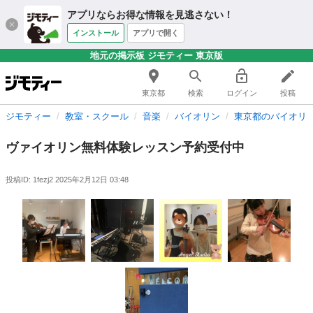
アプリならお得な情報を見逃さない！
インストール
アプリで開く
地元の掲示板 ジモティー 東京版
東京都
検索
ログイン
投稿
ジモティー
教室・スクール
音楽
バイオリン
東京都のバイオリ
ヴァイオリン無料体験レッスン予約受付中
投稿ID: 1fezj2
2025年2月12日 03:48