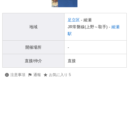
足立区
- 綾瀬
地域
JR常磐線(上野～取手) -
綾瀬
駅
開催場所
-
直接/仲介
直接
注意事項
通報
お気に入り 5