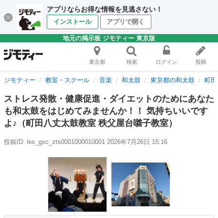
アプリならお得な情報を見逃さない！
インストール
アプリで開く
地元の掲示板 ジモティー 東京版
東京都
検索
ログイン
投稿
ジモティー
教室・スクール
音楽
和太鼓
東京都の和太鼓
町田
ストレス発散・健康促進・ダイエットのためにあなた
も和太鼓をはじめてみませんか！！ 気持ちいいです
よ♪（町田八丈太鼓教室 秩父屋台囃子教室）
投稿ID: les_gsc_zts0001000010001
2026年7月26日 15:16