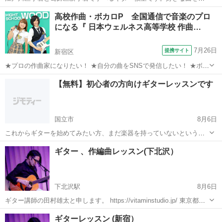
いて楽しく上達できるギター教室でどの音楽教室よりも安い料金と丁
東京
江戸川区
小岩駅
ギター
音楽教室
高校作曲・ボカロP 全国通信で音楽のプロ
寧なレッスンで生徒様からもご好評いただいております。生徒の９割
になる『 日本ウェルネス高等学校 作曲…
はギター初心者です。小岩駅南口から徒歩...
7月26日
提携サイト
新宿区
★プロの作曲家になりたい！ ★自分の曲をSNSで発信したい！ ★ボカ
ロPが目標 ★シンガーソングライターも視野に入れている 最近は高校
東京
新宿区
ピアノ
【無料】初心者の方向けギターレッスンです
生から作曲を学ぶ人が増えてきました。 では、実際にプロになるには
何が必要でしょうか？ ...
国立市
8月6日
これからギターを始めてみたい方、まだ楽器を持っていないという方
でもOKです！ 初心者を対象にギターレッスンやっています。 また、
東京
国立市
ギター
初心者
ギター 、作編曲レッスン(下北沢）
DTMを使った作曲レッスンもやっています。 教える立場としてまだお
金をもらうのは気...
下北沢駅
8月6日
ギター講師の田村雄太と申します。 https://vitaminstudio.jp/ 東京都世
田谷、渋谷、武蔵野市、新宿エリアを中心にプライベートレッスンを
東京
世田谷区
下北沢駅
ギター
作編曲
ギターレッスン (新宿）
しています。 作編曲(DTM)のレッスンも対応しています。...