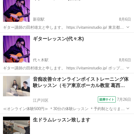
新宿駅
8月6日
ギター講師の田村雄太と申します。 https://vitaminstudio.jp/ 東京都世
田谷、渋谷、武蔵野市、新宿エリアを中心にプライベートレッスンを
東京
新宿区
新宿駅
ギター
作編曲
ギターレッスン(代々木)
しています。 作編曲(DTM)のレッスンも対応しています。...
代々木駅
8月6日
ギター講師の田村雄太と申します。 https://vitaminstudio.jp/ ポップ
ス、ジャズ、R&Bなど幅広いジャンルに対応しています。 400人以上
東京
渋谷区
代々木駅
音楽
スタジオ
音痴改善☆オンラインボイストレーニング体
の指導経験があり、ソニーミュージックの新人アーティ...
験レッスン（モア東京ボーカル教室 葛西…
7月26日
提携サイト
江戸川区
≪オンライン体験500円≫ ＊30分の体験レッスン ＊予約制となります
2008年開校後、首都圏にて延べ5000人以上が受講したミュージカル特
東京
江戸川区
ボーカル
生ドラムレッスン致します
化のボイストレーニングレッスンが、スマートフォン・タブレットな
どを利用して、自宅...