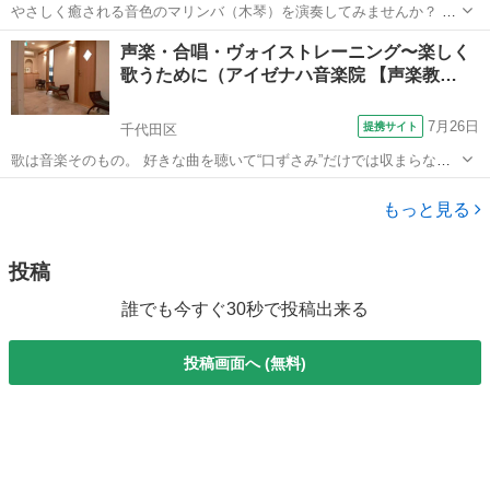
やさしく癒される音色のマリンバ（木琴）を演奏してみませんか？ ♪
マリンバの音色に癒されたい ♪ブラスバンド在籍しているけど打楽器
東京
品川区
大井町駅
その他
マリンバ
声楽・合唱・ヴォイストレーニング〜楽しく
担当で悩んでいる学生さん ♪昔なつかしいマリンバに触れたい ♪脳ト
歌うために（アイゼナハ音楽院 【声楽教…
レ...
7月26日
提携サイト
千代田区
歌は音楽そのもの。 好きな曲を聴いて“口ずさみ”だけでは収まらなく
なった時、皆さんは歌ったり楽器を演奏する衝動に駆られませんか？
東京
千代田区
その他
もちろん、素敵なアリアや合唱を聴いて歌そのものに魅力を感じたな
もっと見る
らもうすでにあなたは主役の準...
投稿
誰でも今すぐ30秒で投稿出来る
投稿画面へ (無料)