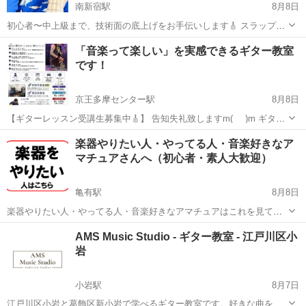
南新宿駅
8月8日
初心者〜中上級まで、技術面の底上げをお手伝いします🎸 スラップも
中級まではお教えいたします。サムアップも対応できます👍👎 ジャズ
東京
渋谷区
南新宿駅
ベース
スラップ
「音楽って楽しい」を実感できるギター教室
はウォーキングやソロの取り方お教えします🎹🥁 バンド経験、ジャズ
です！
セッション経験多数、DTMやボ...
京王多摩センター駅
8月8日
【ギターレッスン受講生募集中🎸】 告知失礼致しますm(_ _)m ギタリ
ストRYUTARO(葉狩隆太郎)が運営するギター教室です👍 ROCK＆
東京
多摩市
京王多摩センター駅
ギター
レッスン
楽器やりたい人・やってる人・音楽好きなア
POPS系を中心に、初めてギターに触れる方から経験者の方まで「弾
マチュアさんへ（初心者・素人大歓迎）
けた！」...
亀有駅
8月8日
楽器やりたい人・やってる人・音楽好きなアマチュアはこれを見て！
■ドラマーちゃーりーです。 僕は小規模イベントも主催しています。
東京
葛飾区
亀有駅
その他
セッション
AMS Music Studio - ギター教室 - 江戸川区小
さて、 ・楽器やりたい ・楽譜は読めない ・習う気はない ・昔ちょ
岩
っ...
小岩駅
8月7日
江戸川区小岩と葛飾区新小岩で学べるギター教室です。好きな曲を弾