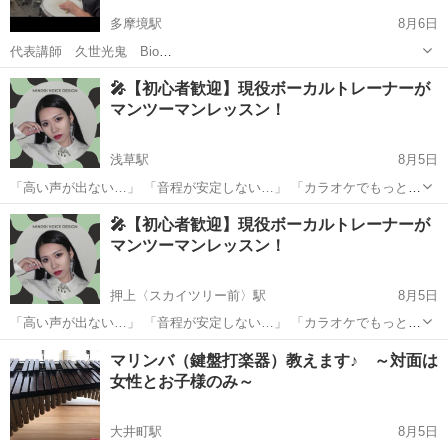
多摩境駅
8月6日
代表講師 久世光鬼 Bio
https://share.google/aimode/BpxCH02dRI1mrnDkI お子さま、学生、ガ
東京
八王子市
多摩境駅
ドラム
夏休み
🎤【初心者歓迎】現役ボーカルトレーナーが
ールズ 、大人 皆さま対応致します ドラムがなくてもスティックがな
マンツーマンレッスン！
くても上達で...
浅草駅
8月5日
「高い声が出ない…」 「音程が安定しない…」 「カラオケでもっと上
手く歌いたい！」 「人前で自信を持って歌えるようになりたい！」 そ
東京
台東区
浅草駅
ボーカル
レッスン
🎤【初心者歓迎】現役ボーカルトレーナーが
んなお悩み、一緒に解決しませんか？ 現役ボーカルトレーナー・音楽
マンツーマンレッスン！
プロデュー...
押上〈スカイツリー前〉駅
8月5日
「高い声が出ない…」 「音程が安定しない…」 「カラオケでもっと上
手く歌いたい！」 「人前で自信を持って歌えるようになりたい！」 そ
東京
墨田区
押上〈スカイツリー前〉駅
ボーカル
マリンバ（鍵盤打楽器）教えます♪ ～対面は
んなお悩み、一緒に解決しませんか？ 現役ボーカルトレーナー・音楽
女性とお子様のみ～
レッスン
プロデュー...
大井町駅
8月5日