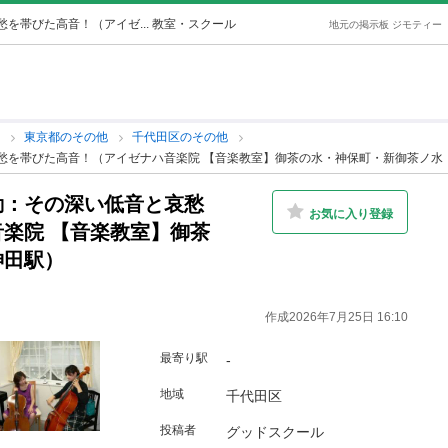
を帯びた高音！（アイゼ... 教室・スクール
地元の掲示板 ジモティー
他
東京都のその他
千代田区のその他
哀愁を帯びた高音！（アイゼナハ音楽院 【音楽教室】御茶の水・神保町・新御茶ノ水
動：その深い低音と哀愁
お気に入り登録
楽院 【音楽教室】御茶
神田駅）
作成2026年7月25日 16:10
最寄り駅
-
地域
千代田区
投稿者
グッドスクール