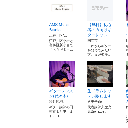
AMS Music
【無料】初心
Studio …
者の方向けギ
ターレッス…
江戸川区/…
国立市
江戸川区小岩と
葛飾区新小岩で
これからギター
学べるギター…
を始めてみたい
方、まだ楽器…
ギターレッス
生ドラムレッ
ン(代々木)
スン致します
渋谷区/代…
八王子市/…
ギター講師の田
代表講師久世光
村雄太と申しま
鬼Bio https:…
す。 ht…