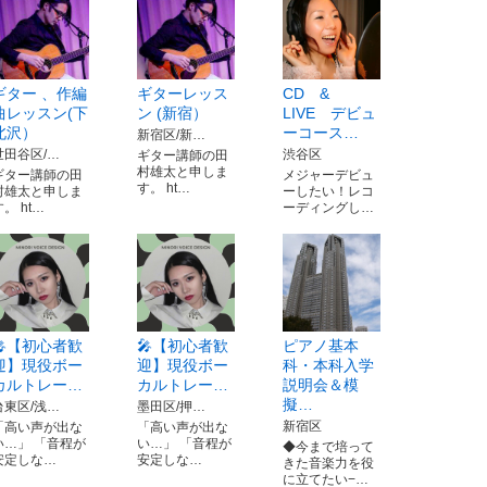
ギター 、作編
ギターレッス
CD &
曲レッスン(下
ン (新宿）
LIVE デビュ
北沢）
ーコース…
新宿区/新…
世田谷区/…
渋谷区
ギター講師の田
村雄太と申しま
ギター講師の田
メジャーデビュ
す。 ht…
村雄太と申しま
ーしたい！レコ
す。 ht…
ーディングし…
🎤【初心者歓
🎤【初心者歓
ピアノ基本
迎】現役ボー
迎】現役ボー
科・本科入学
カルトレー…
カルトレー…
説明会＆模
擬…
台東区/浅…
墨田区/押…
新宿区
「高い声が出な
「高い声が出な
い…」 「音程が
い…」 「音程が
◆今まで培って
安定しな…
安定しな…
きた音楽力を役
に立てたい−…