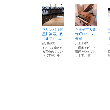
マリンバ（鍵
八王子市大楽
盤打楽器）教
寺町/ ピアノ
えます♪ …
教室
品川区/大…
八王子市/…
やさしく癒され
三鷹市でピアノ
る音色のマリン
講師をやってお
バ（木琴）を…
ります。 吉…