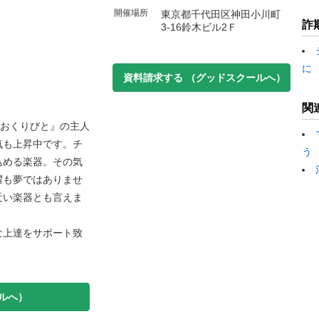
開催場所
東京都千代田区神田小川町
詐
3-16鈴木ビル2Ｆ
に
資料請求する
（グッドスクールへ）
関
『おくりびと』の主人
気も上昇中です。チ
う
込める楽器。その気
躍も夢ではありませ
近い楽器とも言えま
な上達をサポート致
ルへ）