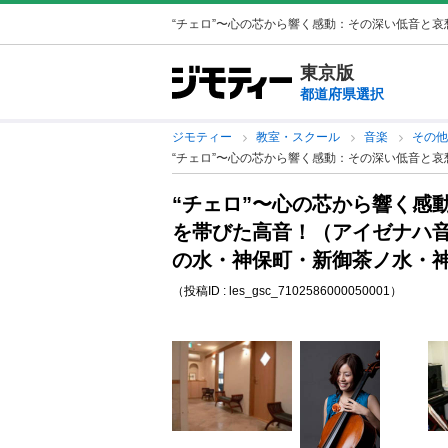
“チェロ”〜心の芯から響く感動：その深い低音と哀愁
東京版
都道府県選択
ジモティー
教室・スクール
音楽
その
“チェロ”〜心の芯から響く感動：その深い低音と
“チェロ”〜心の芯から響く感
を帯びた高音！（アイゼナハ音
の水・神保町・新御茶ノ水・
（投稿ID : les_gsc_7102586000050001）