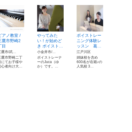
ピアノ教室 /
やってみた
ボイストレー
三鷹市野崎2
い！が始めど
ニング体験レ
丁目
き ボイスト…
ッスン 葛…
三鷹市/武…
小金井市/…
江戸川区
三鷹市野崎二丁
ボイストレーナ
姉妹校を含め
目にてお子様や
ーのJuca（ゆ
600名が在籍♪の
初心者向け大…
か）です。…
人気校 3…