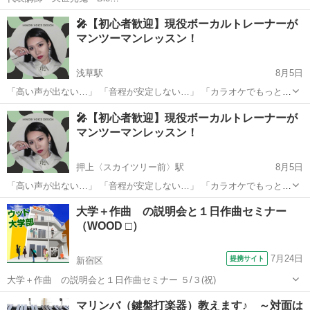
https://share.google/aimode/BpxCH02dRI1mrnDkI お子さま、学生、ガ
東京
八王子市
多摩境駅
ドラム
夏休み
🎤【初心者歓迎】現役ボーカルトレーナーが
ールズ 、大人 皆さま対応致します ドラムがなくてもスティックがな
マンツーマンレッスン！
くても上達で...
浅草駅
8月5日
「高い声が出ない…」 「音程が安定しない…」 「カラオケでもっと上
手く歌いたい！」 「人前で自信を持って歌えるようになりたい！」 そ
東京
台東区
浅草駅
ボーカル
レッスン
🎤【初心者歓迎】現役ボーカルトレーナーが
んなお悩み、一緒に解決しませんか？ 現役ボーカルトレーナー・音楽
マンツーマンレッスン！
プロデュー...
押上〈スカイツリー前〉駅
8月5日
「高い声が出ない…」 「音程が安定しない…」 「カラオケでもっと上
手く歌いたい！」 「人前で自信を持って歌えるようになりたい！」 そ
東京
墨田区
押上〈スカイツリー前〉駅
ボーカル
大学＋作曲 の説明会と１日作曲セミナー
んなお悩み、一緒に解決しませんか？ 現役ボーカルトレーナー・音楽
（WOOD □）
レッスン
プロデュー...
7月24日
提携サイト
新宿区
大学＋作曲 の説明会と１日作曲セミナー ５/３(祝)
東京
新宿区
その他
マリンバ（鍵盤打楽器）教えます♪ ～対面は