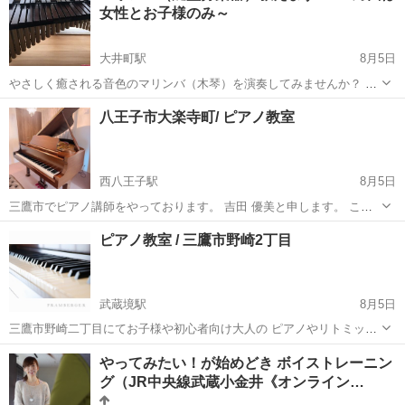
女性とお子様のみ～
大井町駅
8月5日
やさしく癒される音色のマリンバ（木琴）を演奏してみませんか？ ♪
マリンバの音色に癒されたい ♪ブラスバンド在籍しているけど打楽器
東京
品川区
大井町駅
その他
マリンバ
八王子市大楽寺町/ ピアノ教室
担当で悩んでいる学生さん ♪昔なつかしいマリンバに触れたい ♪脳ト
レ...
西八王子駅
8月5日
三鷹市でピアノ講師をやっております。 吉田 優美と申します。 この
度、八王子市大楽寺町校での レッスン生徒さんを募集中です。 体験レ
東京
八王子市
西八王子駅
ピアノ
レッスン
ピアノ教室 / 三鷹市野崎2丁目
ッスン受け付けております。 開校スケジュールは 日曜日 9:00-14:00
その...
武蔵境駅
8月5日
三鷹市野崎二丁目にてお子様や初心者向け大人の ピアノやリトミック
ソルフェージュ、楽典基礎の 音楽教室を開いております。 講師の吉田
東京
三鷹市
武蔵境駅
音楽
音楽教室
やってみたい！が始めどき ボイストレーニン
優美と申します。 生徒さんを募集しております。 体験レッスン受付中
グ（JR中央線武蔵小金井《オンライン…
です。 只今の空き...