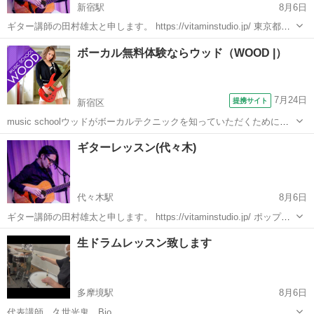
新宿駅
8月6日
ギター講師の田村雄太と申します。 https://vitaminstudio.jp/ 東京都世
田谷、渋谷、武蔵野市、新宿エリアを中心にプライベートレッスンを
東京
新宿区
新宿駅
ギター
作編曲
ボーカル無料体験ならウッド（WOOD |）
しています。 作編曲(DTM)のレッスンも対応しています。...
7月24日
提携サイト
新宿区
music schoolウッドがボーカルテクニックを知っていただくために作
成したサイトです。 もっと歌が上手くなりたい方、上手く歌うための
東京
新宿区
ボーカル
ギターレッスン(代々木)
コツを知りたい方、ボイストレーニングとボーカルを無料で学ぶこと
ができる講座です。 ⇒...
代々木駅
8月6日
ギター講師の田村雄太と申します。 https://vitaminstudio.jp/ ポップ
ス、ジャズ、R&Bなど幅広いジャンルに対応しています。 400人以上
東京
渋谷区
代々木駅
音楽
スタジオ
生ドラムレッスン致します
の指導経験があり、ソニーミュージックの新人アーティ...
多摩境駅
8月6日
代表講師 久世光鬼 Bio