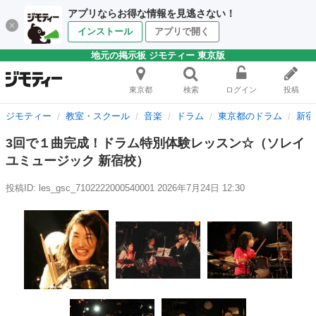
アプリならお得な情報を見逃さない！
インストール
アプリで開く
地元の掲示板 ジモティー 東京版
東京都
検索
ログイン
投稿
ジモティー
教室・スクール
音楽
ドラム
東京都のドラム
新宿
3回で１曲完成！ドラム特別体験レッスン☆（ソレイ
ユミュージック 新宿校）
投稿ID: les_gsc_7102222000540001
2026年7月24日 12:30