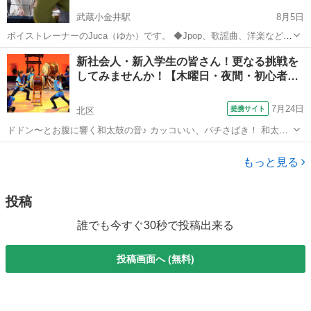
武蔵小金井駅
8月5日
ボイストレーナーのJuca（ゆか）です。 ◆Jpop、歌謡曲、洋楽など
様々なジャンルに対応（※クラシック、声楽以外） ◆レッスンは楽し
東京
小金井市
武蔵小金井駅
ボーカル
レッスン
新社会人・新入学生の皆さん！更なる挑戦を
くわかりやすく、個々人の目的や状況に合ったものとなることをモッ
してみませんか！【木曜日・夜間・初心者…
トーにしています。 ◆Ju...
7月24日
提携サイト
北区
ドドン〜とお腹に響く和太鼓の音♪ カッコいい、バチさばき！ 和太鼓
を打つ【凛】とした姿に憧れませんか？ 「体力に自信がないし、リズ
東京
北区
和太鼓
ム感がないかも知れない、年齢的にも…」そんな心配はいりません。
もっと見る
実は、太鼓を打つには力も体力も...
投稿
誰でも今すぐ30秒で投稿出来る
投稿画面へ (無料)