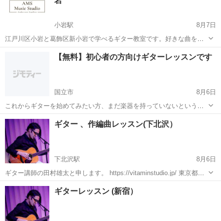
岩
小岩駅
8月7日
江戸川区小岩と葛飾区新小岩で学べるギター教室です。好きな曲を弾
いて楽しく上達できるギター教室でどの音楽教室よりも安い料金と丁
東京
江戸川区
小岩駅
ギター
音楽教室
【無料】初心者の方向けギターレッスンです
寧なレッスンで生徒様からもご好評いただいております。生徒の９割
はギター初心者です。小岩駅南口から徒歩...
国立市
8月6日
これからギターを始めてみたい方、まだ楽器を持っていないという方
でもOKです！ 初心者を対象にギターレッスンやっています。 また、
東京
国立市
ギター
初心者
ギター 、作編曲レッスン(下北沢）
DTMを使った作曲レッスンもやっています。 教える立場としてまだお
金をもらうのは気...
下北沢駅
8月6日
ギター講師の田村雄太と申します。 https://vitaminstudio.jp/ 東京都世
田谷、渋谷、武蔵野市、新宿エリアを中心にプライベートレッスンを
東京
世田谷区
下北沢駅
ギター
作編曲
ギターレッスン (新宿）
しています。 作編曲(DTM)のレッスンも対応しています。...