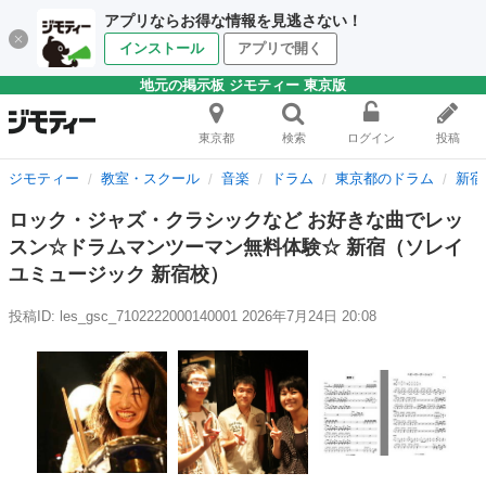
アプリならお得な情報を見逃さない！
インストール
アプリで開く
地元の掲示板 ジモティー 東京版
東京都
検索
ログイン
投稿
ジモティー
教室・スクール
音楽
ドラム
東京都のドラム
新宿
ロック・ジャズ・クラシックなど お好きな曲でレッ
スン☆ドラムマンツーマン無料体験☆ 新宿（ソレイ
ユミュージック 新宿校）
投稿ID: les_gsc_7102222000140001
2026年7月24日 20:08