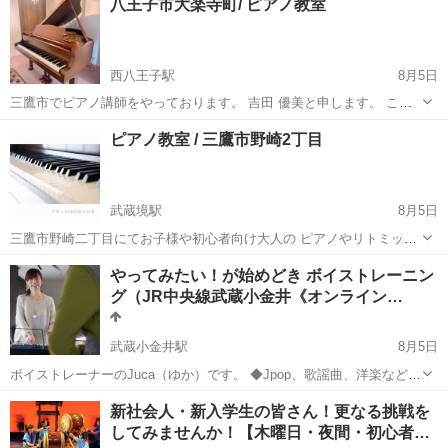
八王子市大楽寺町/ ピアノ教室
担当で悩んでいる学生さん ♪昔なつかしいマリンバに触れたい ♪脳ト
レ...
西八王子駅
8月5日
三鷹市でピアノ講師をやっております。 吉田 優美と申します。 この
度、八王子市大楽寺町校での レッスン生徒さんを募集中です。 体験レ
東京
八王子市
西八王子駅
ピアノ
レッスン
ピアノ教室 / 三鷹市野崎2丁目
ッスン受け付けております。 開校スケジュールは 日曜日 9:00-14:00
その...
武蔵境駅
8月5日
三鷹市野崎二丁目にてお子様や初心者向け大人の ピアノやリトミック
ソルフェージュ、楽典基礎の 音楽教室を開いております。 講師の吉田
東京
三鷹市
武蔵境駅
音楽
音楽教室
やってみたい！が始めどき ボイストレーニン
優美と申します。 生徒さんを募集しております。 体験レッスン受付中
グ（JR中央線武蔵小金井《オンライン…
です。 只今の空き...
武蔵小金井駅
8月5日
ボイストレーナーのJuca（ゆか）です。 ◆Jpop、歌謡曲、洋楽など
様々なジャンルに対応（※クラシック、声楽以外） ◆レッスンは楽し
東京
小金井市
武蔵小金井駅
ボーカル
レッスン
新社会人・新入学生の皆さん！更なる挑戦を
くわかりやすく、個々人の目的や状況に合ったものとなることをモッ
してみませんか！【木曜日・夜間・初心者…
トーにしています。 ◆Ju...