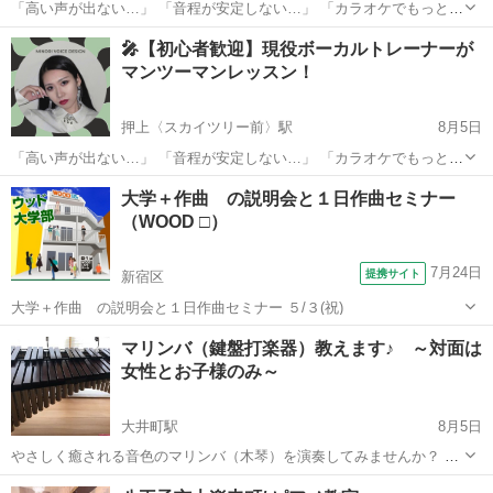
「高い声が出ない…」 「音程が安定しない…」 「カラオケでもっと上
手く歌いたい！」 「人前で自信を持って歌えるようになりたい！」 そ
東京
台東区
浅草駅
ボーカル
レッスン
🎤【初心者歓迎】現役ボーカルトレーナーが
んなお悩み、一緒に解決しませんか？ 現役ボーカルトレーナー・音楽
マンツーマンレッスン！
プロデュー...
押上〈スカイツリー前〉駅
8月5日
「高い声が出ない…」 「音程が安定しない…」 「カラオケでもっと上
手く歌いたい！」 「人前で自信を持って歌えるようになりたい！」 そ
東京
墨田区
押上〈スカイツリー前〉駅
ボーカル
大学＋作曲 の説明会と１日作曲セミナー
んなお悩み、一緒に解決しませんか？ 現役ボーカルトレーナー・音楽
（WOOD □）
レッスン
プロデュー...
7月24日
提携サイト
新宿区
大学＋作曲 の説明会と１日作曲セミナー ５/３(祝)
東京
新宿区
その他
マリンバ（鍵盤打楽器）教えます♪ ～対面は
女性とお子様のみ～
大井町駅
8月5日
やさしく癒される音色のマリンバ（木琴）を演奏してみませんか？ ♪
マリンバの音色に癒されたい ♪ブラスバンド在籍しているけど打楽器
東京
品川区
大井町駅
その他
マリンバ