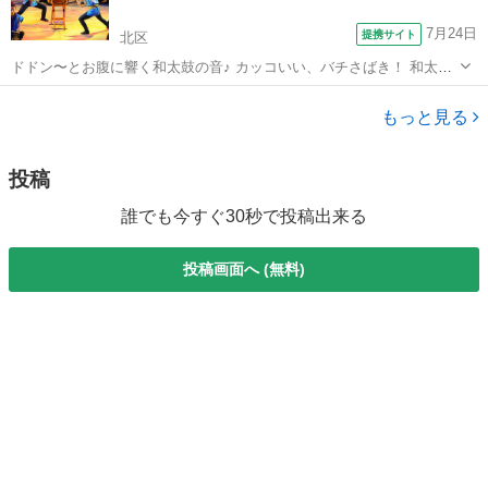
7月24日
提携サイト
北区
ドドン〜とお腹に響く和太鼓の音♪ カッコいい、バチさばき！ 和太鼓
を打つ【凛】とした姿に憧れませんか？ 「体力に自信がないし、リズ
東京
北区
和太鼓
ム感がないかも知れない、年齢的にも…」そんな心配はいりません。
もっと見る
実は、太鼓を打つには力も体力も...
投稿
誰でも今すぐ30秒で投稿出来る
投稿画面へ (無料)