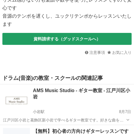
心です
音源のテンポを遅くし、ユックリテンポからレッスンいたし
ます
資料請求する（グッドスクールへ）
注意事項
お気に入り
ドラム(音楽)の教室・スクールの関連記事
AMS Music Studio - ギター教室 - 江戸川区小
岩
小岩駅
8月7日
江戸川区小岩と葛飾区新小岩で学べるギター教室です。好きな曲を弾
いて楽しく上達できるギター教室でどの音楽教室よりも安い料金と丁
東京
江戸川区
小岩駅
ギター
音楽教室
【無料】初心者の方向けギターレッスンです
寧なレッスンで生徒様からもご好評いただいております。生徒の９割