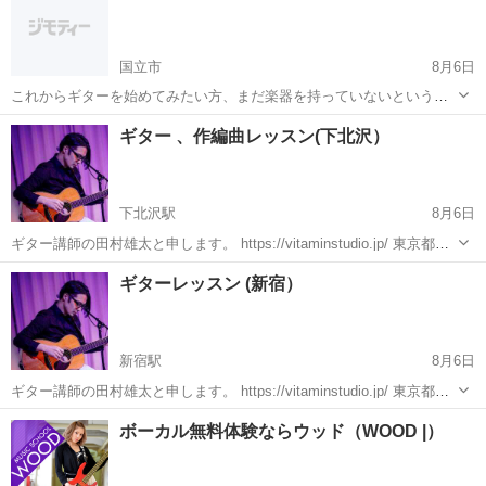
はギター初心者です。小岩駅南口から徒歩...
国立市
8月6日
これからギターを始めてみたい方、まだ楽器を持っていないという方
でもOKです！ 初心者を対象にギターレッスンやっています。 また、
東京
国立市
ギター
初心者
ギター 、作編曲レッスン(下北沢）
DTMを使った作曲レッスンもやっています。 教える立場としてまだお
金をもらうのは気...
下北沢駅
8月6日
ギター講師の田村雄太と申します。 https://vitaminstudio.jp/ 東京都世
田谷、渋谷、武蔵野市、新宿エリアを中心にプライベートレッスンを
東京
世田谷区
下北沢駅
ギター
作編曲
ギターレッスン (新宿）
しています。 作編曲(DTM)のレッスンも対応しています。...
新宿駅
8月6日
ギター講師の田村雄太と申します。 https://vitaminstudio.jp/ 東京都世
田谷、渋谷、武蔵野市、新宿エリアを中心にプライベートレッスンを
東京
新宿区
新宿駅
ギター
作編曲
ボーカル無料体験ならウッド（WOOD |）
しています。 作編曲(DTM)のレッスンも対応しています。...