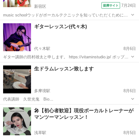
7月24日
提携サイト
新宿区
music schoolウッドがボーカルテクニックを知っていただくために作
成したサイトです。 もっと歌が上手くなりたい方、上手く歌うための
東京
新宿区
ボーカル
ギターレッスン(代々木)
コツを知りたい方、ボイストレーニングとボーカルを無料で学ぶこと
ができる講座です。 ⇒...
代々木駅
8月6日
ギター講師の田村雄太と申します。 https://vitaminstudio.jp/ ポップ
ス、ジャズ、R&Bなど幅広いジャンルに対応しています。 400人以上
東京
渋谷区
代々木駅
音楽
スタジオ
生ドラムレッスン致します
の指導経験があり、ソニーミュージックの新人アーティ...
多摩境駅
8月6日
代表講師 久世光鬼 Bio
https://share.google/aimode/BpxCH02dRI1mrnDkI お子さま、学生、ガ
東京
八王子市
多摩境駅
ドラム
夏休み
🎤【初心者歓迎】現役ボーカルトレーナーが
ールズ 、大人 皆さま対応致します ドラムがなくてもスティックがな
マンツーマンレッスン！
くても上達で...
浅草駅
8月5日