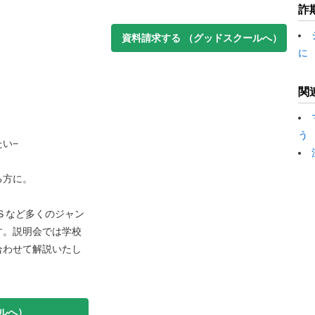
詐
資料請求する
（グッドスクールへ）
に
関
う
い−
る方に。
Ｓなど多くのジャン
す。説明会では学校
合わせて解説いたし
ルへ）