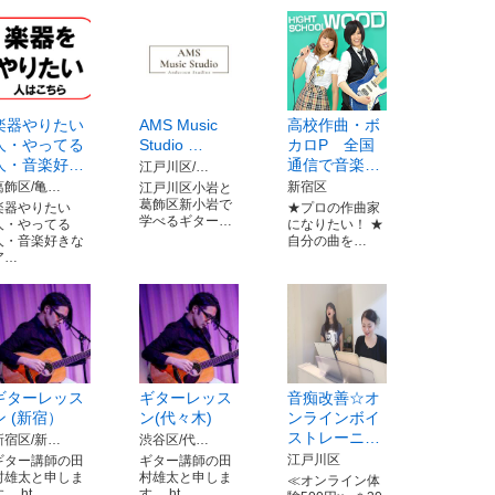
楽器やりたい
AMS Music
高校作曲・ボ
人・やってる
Studio …
カロP 全国
人・音楽好…
通信で音楽…
江戸川区/…
葛飾区/亀…
新宿区
江戸川区小岩と
葛飾区新小岩で
楽器やりたい
★プロの作曲家
学べるギター…
人・やってる
になりたい！ ★
人・音楽好きな
自分の曲を…
ア…
ギターレッス
ギターレッス
音痴改善☆オ
ン (新宿）
ン(代々木)
ンラインボイ
ストレーニ…
新宿区/新…
渋谷区/代…
江戸川区
ギター講師の田
ギター講師の田
村雄太と申しま
村雄太と申しま
≪オンライン体
す。 ht…
す。 ht…