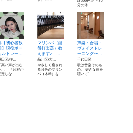
験500円≫ ＊30
分の体…
🎤【初心者歓
マリンバ（鍵
声楽・合唱・
迎】現役ボー
盤打楽器）教
ヴォイストレ
カルトレー…
えます♪ …
ーニング〜…
墨田区/押…
品川区/大…
千代田区
「高い声が出な
やさしく癒され
歌は音楽そのも
い…」 「音程が
る音色のマリン
の。 好きな曲を
安定しな…
バ（木琴）を…
聴いて“…