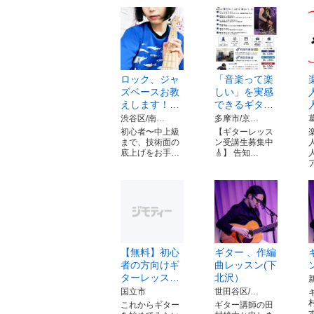
ロック、ジャ
「音楽って楽
ズベースお教
しい」を実感
えします！…
できるギタ…
渋谷区/南…
多摩市/京…
初心者〜中上級
【ギターレッス
まで、技術面の
ン受講生募集中
底上げをお手…
🎸】 告知…
【無料】初心
ギター 、作編
者の方向けギ
曲レッスン(下
ターレッス…
北沢）
国立市
世田谷区/…
これからギター
ギター講師の田