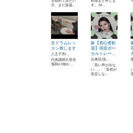
を始めてみたい
村雄太と申しま
方、まだ楽器…
す。 ht…
生ドラムレッ
🎤【初心者歓
スン致します
迎】現役ボー
カルトレー…
八王子市/…
台東区/浅…
代表講師久世光
鬼Bio https:…
「高い声が出な
い…」 「音程が
安定しな…