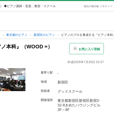
 ◆ピアノ講師・音楽... 教室・スクール
地元の掲示板 ジモティー
ノ
東京都のピアノ
新宿区のピアノ
ピアノのプロを養成する『ピアノ本科』
ノ本科』（WOOD =）
お気に入り登録
作成2026年7月26日 03:37
最寄り駅
-
地域
新宿区
投稿者
グッドスクール
開催場所
東京都新宿区新宿区新宿3-
32-8きめたハウジングビル
3F～8F