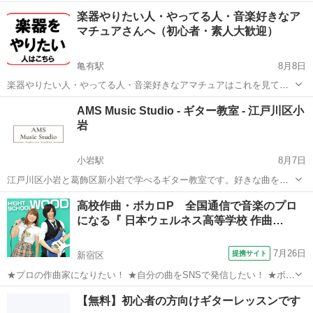
ストRYUTARO(葉狩隆太郎)が運営するギター教室です👍 ROCK＆
東京
多摩市
京王多摩センター駅
ギター
レッスン
楽器やりたい人・やってる人・音楽好きなア
POPS系を中心に、初めてギターに触れる方から経験者の方まで「弾
マチュアさんへ（初心者・素人大歓迎）
けた！」...
亀有駅
8月8日
楽器やりたい人・やってる人・音楽好きなアマチュアはこれを見て！
■ドラマーちゃーりーです。 僕は小規模イベントも主催しています。
東京
葛飾区
亀有駅
その他
セッション
AMS Music Studio - ギター教室 - 江戸川区小
さて、 ・楽器やりたい ・楽譜は読めない ・習う気はない ・昔ちょ
岩
っ...
小岩駅
8月7日
江戸川区小岩と葛飾区新小岩で学べるギター教室です。好きな曲を弾
いて楽しく上達できるギター教室でどの音楽教室よりも安い料金と丁
東京
江戸川区
小岩駅
ギター
音楽教室
高校作曲・ボカロP 全国通信で音楽のプロ
寧なレッスンで生徒様からもご好評いただいております。生徒の９割
になる『 日本ウェルネス高等学校 作曲…
はギター初心者です。小岩駅南口から徒歩...
7月26日
提携サイト
新宿区
★プロの作曲家になりたい！ ★自分の曲をSNSで発信したい！ ★ボカ
ロPが目標 ★シンガーソングライターも視野に入れている 最近は高校
東京
新宿区
ピアノ
【無料】初心者の方向けギターレッスンです
生から作曲を学ぶ人が増えてきました。 では、実際にプロになるには