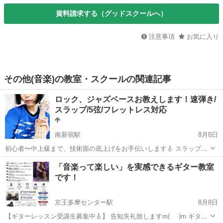
資料請求する（グッドスクールへ）
注意事項
お気に入り
その他(音楽)の教室・スクールの関連記事
ロック、ジャズベースお教えします！速弾き/
スラップ/5弦/フレットレス対応
南新宿駅
8月8日
初心者〜中上級まで、技術面の底上げをお手伝いします🎸 スラップも
中級まではお教えいたします。サムアップも対応できます👍👎 ジャズ
東京
渋谷区
南新宿駅
ベース
スラップ
「音楽って楽しい」を実感できるギター教室
はウォーキングやソロの取り方お教えします🎹🥁 バンド経験、ジャズ
です！
セッション経験多数、DTMやボ...
京王多摩センター駅
8月8日
【ギターレッスン受講生募集中🎸】 告知失礼致しますm(_ _)m ギタリ