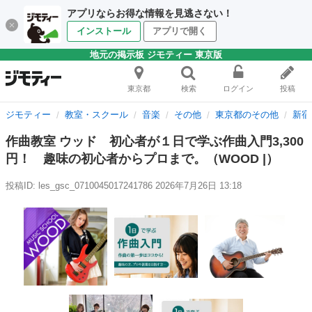
アプリならお得な情報を見逃さない！
インストール
アプリで開く
地元の掲示板 ジモティー 東京版
東京都
検索
ログイン
投稿
ジモティー
教室・スクール
音楽
その他
東京都のその他
新宿
作曲教室 ウッド 初心者が１日で学ぶ作曲入門3,300
円！ 趣味の初心者からプロまで。（WOOD |）
投稿ID: les_gsc_0710045017241786
2026年7月26日 13:18