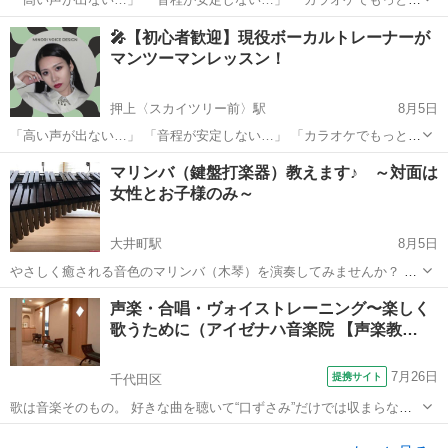
手く歌いたい！」 「人前で自信を持って歌えるようになりたい！」 そ
東京
台東区
浅草駅
ボーカル
レッスン
🎤【初心者歓迎】現役ボーカルトレーナーが
んなお悩み、一緒に解決しませんか？ 現役ボーカルトレーナー・音楽
マンツーマンレッスン！
プロデュー...
押上〈スカイツリー前〉駅
8月5日
「高い声が出ない…」 「音程が安定しない…」 「カラオケでもっと上
手く歌いたい！」 「人前で自信を持って歌えるようになりたい！」 そ
東京
墨田区
押上〈スカイツリー前〉駅
ボーカル
マリンバ（鍵盤打楽器）教えます♪ ～対面は
んなお悩み、一緒に解決しませんか？ 現役ボーカルトレーナー・音楽
女性とお子様のみ～
レッスン
プロデュー...
大井町駅
8月5日
やさしく癒される音色のマリンバ（木琴）を演奏してみませんか？ ♪
マリンバの音色に癒されたい ♪ブラスバンド在籍しているけど打楽器
東京
品川区
大井町駅
その他
マリンバ
声楽・合唱・ヴォイストレーニング〜楽しく
担当で悩んでいる学生さん ♪昔なつかしいマリンバに触れたい ♪脳ト
歌うために（アイゼナハ音楽院 【声楽教…
レ...
7月26日
提携サイト
千代田区
歌は音楽そのもの。 好きな曲を聴いて“口ずさみ”だけでは収まらなく
なった時、皆さんは歌ったり楽器を演奏する衝動に駆られませんか？
東京
千代田区
その他
もちろん、素敵なアリアや合唱を聴いて歌そのものに魅力を感じたな