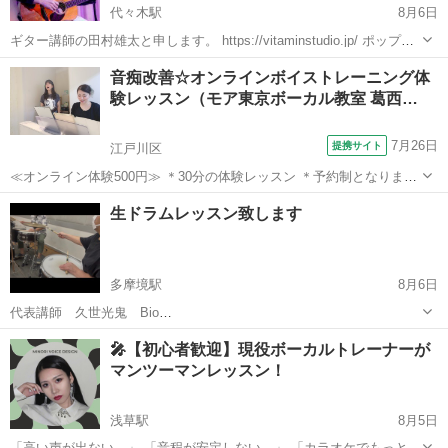
代々木駅
8月6日
ギター講師の田村雄太と申します。 https://vitaminstudio.jp/ ポップ
ス、ジャズ、R&Bなど幅広いジャンルに対応しています。 400人以上
東京
渋谷区
代々木駅
音楽
スタジオ
音痴改善☆オンラインボイストレーニング体
の指導経験があり、ソニーミュージックの新人アーティ...
験レッスン（モア東京ボーカル教室 葛西…
7月26日
提携サイト
江戸川区
≪オンライン体験500円≫ ＊30分の体験レッスン ＊予約制となります
2008年開校後、首都圏にて延べ5000人以上が受講したミュージカル特
東京
江戸川区
ボーカル
生ドラムレッスン致します
化のボイストレーニングレッスンが、スマートフォン・タブレットな
どを利用して、自宅...
多摩境駅
8月6日
代表講師 久世光鬼 Bio
https://share.google/aimode/BpxCH02dRI1mrnDkI お子さま、学生、ガ
東京
八王子市
多摩境駅
ドラム
夏休み
🎤【初心者歓迎】現役ボーカルトレーナーが
ールズ 、大人 皆さま対応致します ドラムがなくてもスティックがな
マンツーマンレッスン！
くても上達で...
浅草駅
8月5日
「高い声が出ない…」 「音程が安定しない…」 「カラオケでもっと上