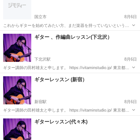
何が必要でしょうか？ ...
国立市
8月6日
これからギターを始めてみたい方、まだ楽器を持っていないという方
でもOKです！ 初心者を対象にギターレッスンやっています。 また、
東京
国立市
ギター
初心者
ギター 、作編曲レッスン(下北沢）
DTMを使った作曲レッスンもやっています。 教える立場としてまだお
金をもらうのは気...
下北沢駅
8月6日
ギター講師の田村雄太と申します。 https://vitaminstudio.jp/ 東京都世
田谷、渋谷、武蔵野市、新宿エリアを中心にプライベートレッスンを
東京
世田谷区
下北沢駅
ギター
作編曲
ギターレッスン (新宿）
しています。 作編曲(DTM)のレッスンも対応しています。...
新宿駅
8月6日
ギター講師の田村雄太と申します。 https://vitaminstudio.jp/ 東京都世
田谷、渋谷、武蔵野市、新宿エリアを中心にプライベートレッスンを
東京
新宿区
新宿駅
ギター
作編曲
ギターレッスン(代々木)
しています。 作編曲(DTM)のレッスンも対応しています。...