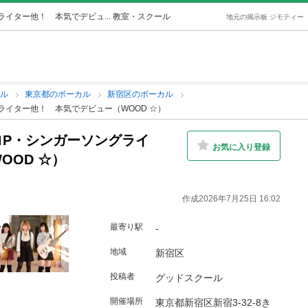
イター他！ 本気でデビュ... 教室・スクール
地元の掲示板 ジモティー
カル
東京都のボーカル
新宿区のボーカル
イター他！ 本気でデビュー（WOOD ☆）
ロP・シンガーソングライ
お気に入り登録
OOD ☆）
作成2026年7月25日 16:02
最寄り駅
-
地域
新宿区
投稿者
グッドスクール
開催場所
東京都新宿区新宿3-32-8き