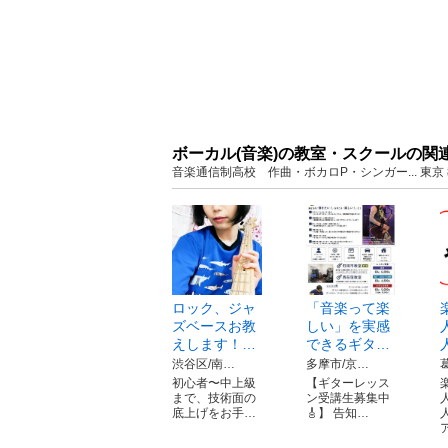
ボーカル(音楽)の教室・スクールの関
音楽通信制高校 作曲・ボカロP・シンガー... 東
ロック、ジャ
「音楽って楽
ズベースお教
しい」を実感
えします！…
できるギタ…
渋谷区/南…
多摩市/京…
初心者〜中上級
【ギターレッス
まで、技術面の
ン受講生募集中
底上げをお手…
🎸】 告知…