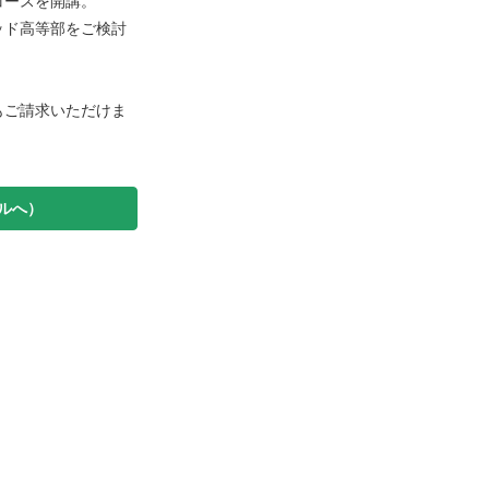
コースを開講。
ッド高等部をご検討
もご請求いただけま
ルへ）