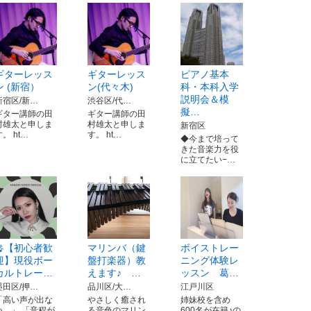
ギターレッス
ギターレッス
ピアノ基本
ン (新宿）
ン(代々木)
科・本科入学
説明会＆模
新宿区/新…
渋谷区/代…
擬…
ギター講師の田
ギター講師の田
村雄太と申しま
村雄太と申しま
新宿区
す。 ht…
す。 ht…
◆今まで培って
きた音楽力を役
に立てたい−…
🎤【初心者歓
マリンバ（鍵
ボイストレー
迎】現役ボー
盤打楽器）教
ニング体験レ
カルトレー…
えます♪ …
ッスン 葛…
墨田区/押…
品川区/大…
江戸川区
「高い声が出な
やさしく癒され
姉妹校を含め
い…」 「音程が
る音色のマリン
600名が在籍♪の