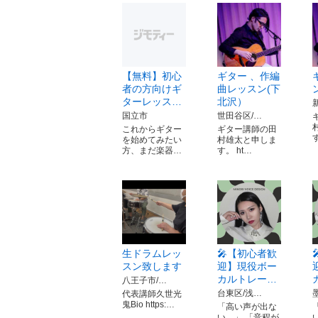
【無料】初心
ギター 、作編
者の方向けギ
曲レッスン(下
ターレッス…
北沢）
国立市
世田谷区/…
これからギター
ギター講師の田
を始めてみたい
村雄太と申しま
方、まだ楽器…
す。 ht…
生ドラムレッ
🎤【初心者歓
スン致します
迎】現役ボー
カルトレー…
八王子市/…
台東区/浅…
代表講師久世光
鬼Bio https:…
「高い声が出な
い…」 「音程が