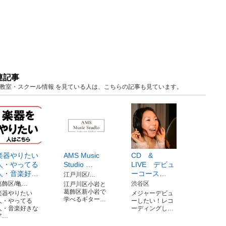
連記事
京 教室・スクール情報 を見ている人は、こちらの記事も見ています。
楽器やりたい
AMS Music
CD &
人・やってる
Studio …
LIVE デビュ
人・音楽好…
ーコース…
江戸川区/…
葛飾区/亀…
渋谷区
江戸川区小岩と
葛飾区新小岩で
楽器やりたい
メジャーデビュ
学べるギター…
人・やってる
ーしたい！レコ
人・音楽好きな
ーディングし…
ア…