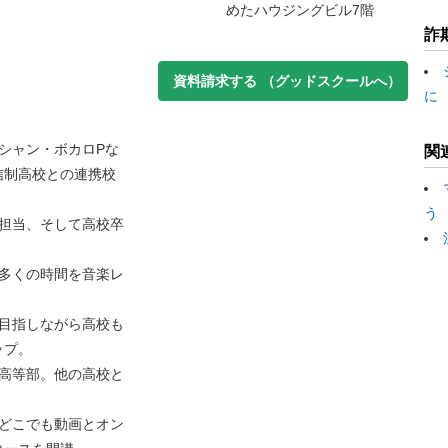
めたハウジングビル7階
詐
資料請求する
（グッドスクールへ）
に
シャン・ボカロPな
関
信制高校との連携校
う
担当、そして高校卒
多くの時間を音楽レ
目指しながら高校も
ップ。
高等部。他の高校と
どこでも動画とオン