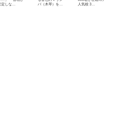
安定しな…
バ（木琴）を…
人気校 3…