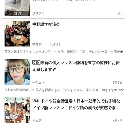
プリフラ
Ad
中野語学交流会
中野駅
8月5日
英語と日本語を中心にスペイン語、中国語、韓国語、手話、テレパシー等で交流が出来た
東京
中野区
中野駅
その他
興味
🇨🇳最新の個人レッスン詳細を東京の皆様にお伝
え致します💕
千代田区
8月5日
低料金&最短距離で 中国語を習得できるプランを 今からご案内させて頂きます🤲 お忙しい
東京
千代田区
中国語
レッスン
VMLドイツ語会話登場！日本一効果的でお手頃な
ドイツ語レッスン！ドイツ語の成長が実感できる
レッスン！
台東区
8月3日