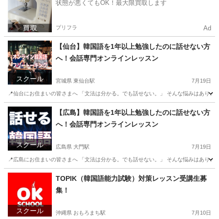
状態が悪くてもOK！最大限買取します
プリフラ
Ad
【仙台】韓国語を1年以上勉強したのに話せない方
へ！会話専門オンラインレッスン
スクール
宮城県 東仙台駅
7月19日
📍仙台にお住まいの皆さまへ 「文法は分かる。でも話せない。」 そんな悩みはありませ
宮城
仙台市
東仙台駅
韓国語
オンライン
【広島】韓国語を1年以上勉強したのに話せない方
へ！会話専門オンラインレッスン
スクール
広島県 大門駅
7月19日
📍広島にお住まいの皆さまへ 「文法は分かる。でも話せない。」 そんな悩みはありませ
広島
広島市
大門駅
韓国語
オンライン
TOPIK（韓国語能力試験）対策レッスン受講生募
集！
スクール
沖縄県 おもろまち駅
7月10日