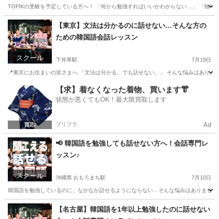
TOPIKの受験を予定している方へ！ 「何から勉強すればいいかわからない…」 「独学で
沖縄
那覇市
おもろまち駅
韓国語
TOPIK
【東京】文法は分かるのに話せない…そんな方の
ための韓国語会話レッスン
スクール
下井草駅
7月19日
📍東京にお住まいの皆さまへ 「文法は分かる。でも話せない。」 そんな悩みはありませ
東京
世田谷区
下井草駅
韓国語
レッスン
【求】着なくなった着物、買います👘
状態が悪くてもOK！最大限買取します
プリフラ
Ad
📢 韓国語を勉強しても話せない方へ！会話専門レ
ッスン♪
スクール
沖縄県 おもろまち駅
7月10日
韓国語を勉強しているのに、なかなか話せるようにならない…そんな悩みはありませんか
沖縄
那覇市
おもろまち駅
韓国語
レッスン
【名古屋】韓国語を1年以上勉強したのに話せない