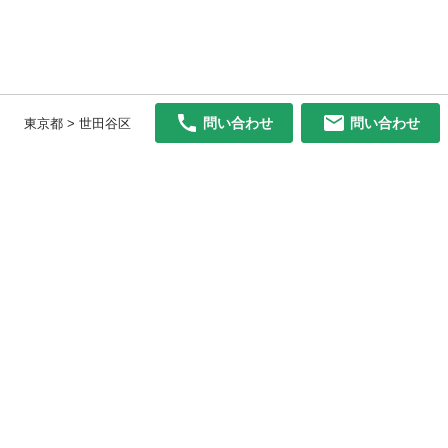
問い合わせ
問い合わせ
東京都 > 世田谷区
初めての方へ
利用規約
プライバシーポリシー
プライバシー・ステートメント
健全化に資する運用方針
お問い合わせ
運営会社
サイトマップ
ご利用ガイド
フリーワードで探す
PC版で表示
都道府県選択
特定商取引法の表示
利用者情報の外部送信について