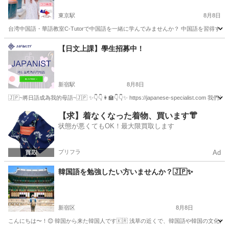
東京駅
8月8日
台湾中国語・華語教室C-Tutorで中国語を一緒に学んでみませんか？ 中国語を習得する
東京
中央区
東京駅
中国語
台湾
【日文上課】學生招募中！
新宿駅
8月8日
🇯🇵~將日語成為我的母語~🇯🇵 ✨👇👇👩‍🏫👇👇✨ https://japanese-speciali
東京
新宿区
新宿駅
日本語
母語
【求】着なくなった着物、買います👘
状態が悪くてもOK！最大限買取します
プリフラ
Ad
韓国語を勉強したい方いませんか？🇯🇵✨
新宿区
8月8日
こんにちは〜！😊 韓国から来た韓国人です🇰🇷 浅草の近くで、韓国語や韓国の文化