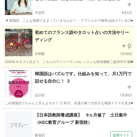
内）・オンライン対応
渋谷区
8月1日
🔰 韓国語、こんな状態で止まっていませんか？ ・アプリとかで独学は続けているけど、
東京
渋谷区
韓国語
オンライン
初めてのフランス語やタロット占いの方法やリー
ディング
中野駅
7月30日
2026年８月３１日まで、こちらのマンツーマンのレッスンも特別価格ご提供中🩷 駅近くのカ
東京
中野区
中野駅
フランス語
タロット占い
韓国語はパズルです。仕組みを知って、月1万円で
話せる自分に！ ３
品川区
7月30日
これ韓国語でちゃんと言えますか？ ① 昨日、友達の家で大好きな韓国ドラマを見ました。
東京
品川区
韓国語
ハングル
【日本語教師養成講座】 9ヵ月修了 土日集中
（KEC教育グループ 新宿校）
新宿区
提携サイト