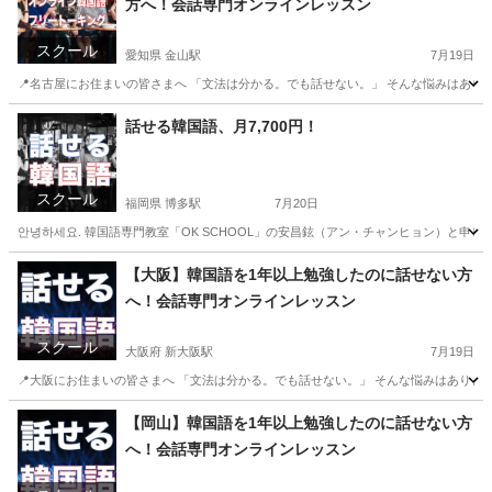
方へ！会話専門オンラインレッスン
スクール
愛知県 金山駅
7月19日
📍名古屋にお住まいの皆さまへ 「文法は分かる。でも話せない。」 そんな悩みはありま
愛知
名古屋市
金山駅
韓国語
オンライン
話せる韓国語、月7,700円！
スクール
福岡県 博多駅
7月20日
안녕하세요. 韓国語専門教室「OK SCHOOL」の安昌鉉（アン・チャンヒョン）と申
福岡
福岡市
博多駅
韓国語
オンライン
【大阪】韓国語を1年以上勉強したのに話せない方
へ！会話専門オンラインレッスン
スクール
大阪府 新大阪駅
7月19日
📍大阪にお住まいの皆さまへ 「文法は分かる。でも話せない。」 そんな悩みはありませ
大阪
大阪市
新大阪駅
韓国語
オンライン
【岡山】韓国語を1年以上勉強したのに話せない方
へ！会話専門オンラインレッスン