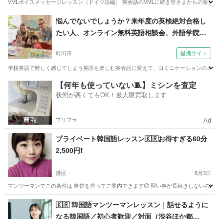
VMLボイスメッセージレッスン（ドイツ語編） 英会話のVMLに続き皆さまからの要望
東京
台東区
その他語学
茨城
常総市
その他語学
悩んでないでしょうか？来年度の英検絶対合格し
たい人、オンライン無料英語相談会、外語学院イ
VML
ンターエド！（外語学院 インターエド 成瀬校）
町田市
提携サイト
学校英語で難しく感じてしまう英語を楽しむ英会話に変えて、コミニケーションのスキル
東京
町田市
その他
【何年も使っていない🧵】ミシンを査定
状態が悪くてもOK！最大限買取します
プリフラ
Ad
プライベート韓国語レッスン🇰🇷お得すぎる60分
2,500円❗️
港区
8月3日
マンツーマンでこの条件は 自信を持ってご案内できます😊 習い事が長続きしないのは 🔴毎
東京
港区
韓国語
レッスン
🇰🇷 韓国語マンツーマンレッスン｜話せるように
なる韓国語／初心者歓迎／対面（渋谷ほか都