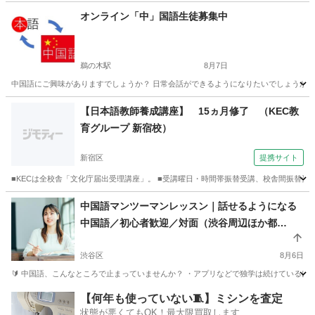
東京
新宿区
韓国語
文化
オンライン「中」国語生徒募集中
鵜の木駅
8月7日
中国語にご興味がありますでしょうか？ 日常会話ができるようになりたいでしょうか？ 
東京
大田区
鵜の木駅
中国語
オンライン
【日本語教師養成講座】 15ヵ月修了 （KEC教
育グループ 新宿校）
新宿区
提携サイト
■KECは全校舎「文化庁届出受理講座」。 ■受講曜日・時間帯振替受講、校舎間振替受
東京
新宿区
その他
中国語マンツーマンレッスン｜話せるようになる
中国語／初心者歓迎／対面（渋谷周辺ほか都
内）・オンライン対応
渋谷区
8月6日
🔰 中国語、こんなところで止まっていませんか？ ・アプリなどで独学は続けているけれ
東京
渋谷区
中国語
一対一
【何年も使っていない🧵】ミシンを査定
状態が悪くてもOK！最大限買取します