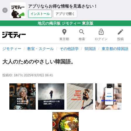
アプリならお得な情報を見逃さない！
インストール
アプリで開く
地元の掲示板 ジモティー 東京版
東京都
検索
ログイン
投稿
ジモティー
教室・スクール
その他語学
韓国語
東京都の韓国語
大人のためのやさしい韓国語。
投稿ID: 1ih77c
2025年9月8日 06:41