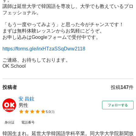
講師は延世大学で韓国語を専攻し、大学でも教えているプロ
フェッショナル。

「もう一度やってみよう」と思った今がチャンスです！

まずは無料体験レッスンからお気軽にどうぞ。

お申し込みはGoogleフォームで受付中です。

https://forms.gle/irxHTzaSSqDww2118
ご連絡、お待ちしております。

OK School
投稿者
投稿
147
件
安 昌鉉
男性
フォローする
5.0
(
3
)
身分証
電話番号
韓国生まれ。延世大学韓国語学科卒業。同大学大学院新聞放