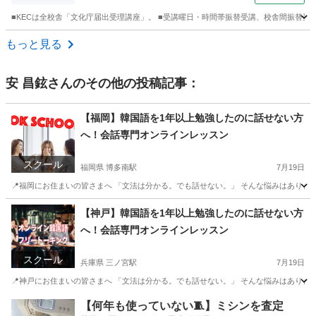
■KECは全校舎「文化庁届出受理講座」。 ■受講曜日・時間帯振替受講、校舎間振替受
東京
新宿区
その他
もっと見る
安 昌鉉
さんのその他の投稿記事：
【福岡】韓国語を1年以上勉強したのに話せない方
へ！会話専門オンラインレッスン
スクール
福岡県 博多南駅
7月19日
📍福岡にお住まいの皆さまへ 「文法は分かる。でも話せない。」 そんな悩みはありませ
福岡
福岡市
博多南駅
韓国語
オンライン
【神戸】韓国語を1年以上勉強したのに話せない方
へ！会話専門オンラインレッスン
スクール
兵庫県 三ノ宮駅
7月19日
📍神戸にお住まいの皆さまへ 「文法は分かる。でも話せない。」 そんな悩みはありませ
兵庫
神戸市
三ノ宮駅
韓国語
オンライン
【何年も使っていない🧵】ミシンを査定