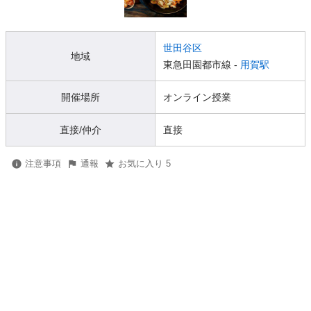
世田谷区
地域
東急田園都市線 -
用賀駅
開催場所
オンライン授業
直接/仲介
直接
注意事項
通報
お気に入り 5