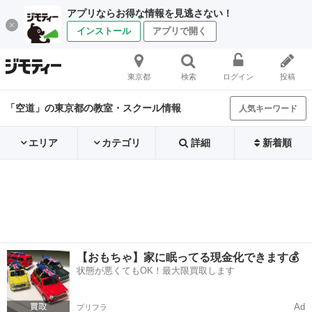
アプリならお得な情報を見逃さない！
インストール
アプリで開く
東京都
検索
ログイン
投稿
「空道」の東京都の教室・スクール情報
人気キーワード
エリア
カテゴリ
詳細
新着順
【おもちゃ】家に眠ってる現金化できます💰
状態が悪くてもOK！最大限買取します
Ad
プリフラ