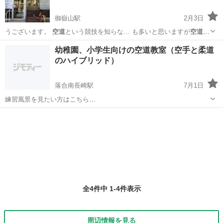
御嶽山駅
2月3日
うございます。
空道
という競技を知らな… も多いと思いますが
空道
は
本当に面白い競技… ​ <
空道
って？> ​ <
空道
とか大道塾って聞い… とな
東京
大田区
御嶽山駅
スポーツ
空道
幼稚園、小学生向けの空道教室（空手と柔道
いけど？>
空道
や大道塾という名前… 多いと思いま...
のハイブリッド）
落合南長崎駅
7月1日
練習風景を見たい方はこちら
https://www.instagram.com/daidojuku.shinjukunishi?
東京
新宿区
落合南長崎駅
空手/他格闘技
空道
igsh=emxhNTNheGZ5dnF6&utm_source=qr ホームページはこ...
全4件中 1-4件表示
周辺情報を見る