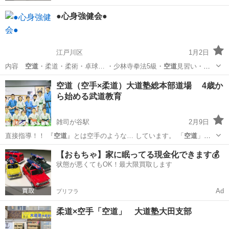
●心身強健会●
江戸川区
1月2日
内容
空道
・柔道・柔術・卓球… ・少林寺拳法5級・
空道
見習い・柔
術見習い… 町＃神保町＃新宿＃
空道
＃柔道＃柔術＃少林…
東京
江戸川区
スポーツ
少林寺拳法
空道（空手×柔道）大道塾総本部道場 4歳か
ら始める武道教育
雑司が谷駅
2月9日
直接指導！！ 『
空道
』とは空手のような… しています。 「
空道
」は
競技としても護… 川県警採用試験に「
空道
」が加点対象種目に… てい
東京
豊島区
雑司が谷駅
空手/他格闘技
空道
【おもちゃ】家に眠ってる現金化できます💰
ます！
空道
は運動のパフォーマ…
状態が悪くてもOK！最大限買取します
Ad
プリフラ
柔道×空手「空道」 大道塾大田支部