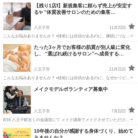
らない ▪️むくみや疲労が軽くなっても、改善までの道のりが伝わらず次
東京
八王子市
美容健康
サロン
【残り1店❗️】新規集客に頼らず売上が安定す
回予約が入りにくい ▪️他店と違いを見せられず、値下げせざるを得ない
る✨ “体質改善サロンのための集客…
状況...
八王子市
11月22日
こんなお悩みありませんか？ ▪️技術には自信があるのに、継続につなが
らない ▪️施術後に体の変化を実感してもらえても、説明がうまく届かず
東京
八王子市
美容健康
サロン
たった3ヶ月でお客様の肌質が別人級に変化
次回予約が取りにくい ▪️他サロンと差別化できず、いつのまにか価格競
し、 “選ばれ続けるサロン”へ成長する…
争に巻き込...
八王子市
11月21日
こんなお悩みありませんか？ ▪️技術には自信があるのに、なぜかリピー
トが伸びない ▪️施術後の変化が“なんとなく良い”で終わってしまう ▪️周
東京
八王子市
美容健康
サロン
メイクモデルボランティア募集中
りのサロンと差別化できず、価格競争になりやすい そんなフェイシャ
ル...
八王子市
7月22日
8/16 八王子駅近くの会議室にて メイク講座でメイクさせていただける
方を 募集中です！ (40才台〜80才台の方) 詳細は追ってご連絡致します
東京
八王子市
メイク
会議室
10年後の自分が感謝する身体づくり、始めて
ので メールアドレスをご連絡下さいませ。 (携帯会社のメア...
みませんか？