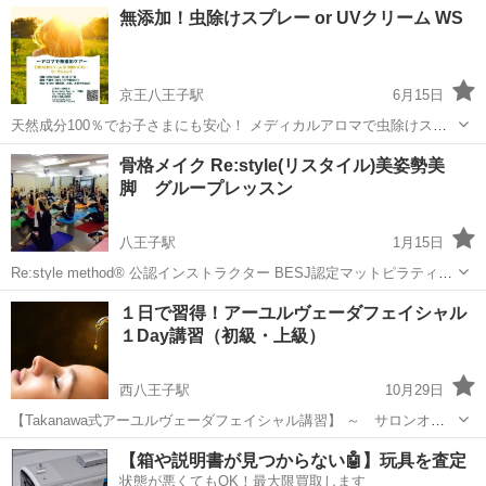
東京
八王子市
八王子駅
アロマ
色彩検定
無添加！虫除けスプレー or UVクリーム WS
用途によって選ぶアロマも変わってきます。 本講座では、 アロマと
は、使い方、取...
京王八王子駅
6月15日
天然成分100％でお子さまにも安心！ メディカルアロマで虫除けスプ
レー、日焼け止めクリームを作りましょう。 家庭で日常的に使えるア
東京
八王子市
京王八王子駅
アロマ
骨格メイク Re:style(リスタイル)美姿勢美
ロマについてもお話しします。 日時:6/26(水) 10:30-12:00 場所:京王
脚 グループレッスン
八...
八王子駅
1月15日
Re:style method® 公認インストラクター BESJ認定マットピラティス
トレーナー ふみっちです ジェクサーsopra武蔵小金井で 毎週土曜日
東京
八王子市
八王子駅
その他
姿勢
１日で習得！アーユルヴェーダフェイシャル
レッスンしています。 骨格メイク Re:style met...
１Day講習（初級・上級）
西八王子駅
10月29日
【Takanawa式アーユルヴェーダフェイシャル講習】 ～ サロンオー
ナー様必見！よりフェイシャル知識を深めてリピート顧客を増やした
東京
八王子市
西八王子駅
スキンケア
フェイシャル
【箱や説明書が見つからない🤖】玩具を査定
い！ ～ タカナワビューティーセラピストスクール１Dayセミナー
状態が悪くてもOK！最大限買取します
「フェイシャル...