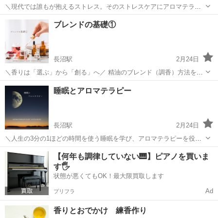
＼現代では誰もが抱えるストレス。そのストレスケアにアロマテラピ
ーを役立ててみませんか？💐／ 現代ではどのメディアからも目にする
東京
八王子市
長沼駅
美容健康
アロマテラピー
ブレンドの基礎①
ようになった「ストレス」。 2011年には、厚生労働省はこれまでの4
疾病（がん、脳卒中、急性心筋...
長沼駅
2月24日
＼香りは「選ぶ」から「創る」へ／ 精油のブレンド（調香）方法を基
礎から学ぶことができる講座です。 香りのパフォーマンスや香調、強
東京
八王子市
長沼駅
美容健康
香り
睡眠とアロマテラピー
さや持続性などを実際に香りを確かめながら学んでいきます。 「調
香」というと、なんだか敷居が高...
長沼駅
2月24日
＼人生の3分の1ほどの時間を使う睡眠を学び、アロマテラピーを役立
ててみませんか？💐／ 毎日の睡眠は日々の活動のために欠かすことが
東京
八王子市
長沼駅
美容健康
アロマテラピー
【何年も調律していない🎹】ピアノを買いま
できないものです。 その大切な睡眠も、時には「よく眠れない」「眠
す🖐️
りが浅い」「寝ても疲れが取れな...
状態が悪くてもOK！最大限買取します
Ad
プリフラ
香りとおでかけ 練香作り