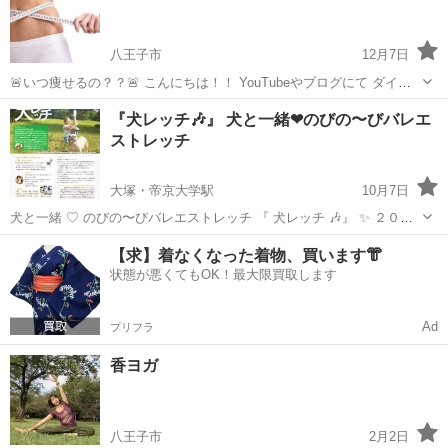
アーユルヴェーダ
アーユルヴェーダ...
八王子市
12月7日
🚨いつ痩せるの？？🚨 こんにちは！！ YouTubeやブログにて ダイエ
ットアドバイザーとして 活動してます いおりと申します。 〜自己紹
東京
八王子市
美容健康
『犬レッチ🎶』 犬と一緒❤︎のびの〜びバレエ
介〜 京都大学を卒業後 スポーツ関連の職に就き 独立を目指して こ
ストレッチ
の...
大塚・帝京大学駅
10月7日
犬と一緒 ♡ のびの〜びバレエストレッチ 『 犬レッチ 🎶』 ✨ ２０１
７年１１月４日（日曜日）✨ ◎１１：１０〜 会場オープン！ ヨガマ
東京
八王子市
大塚・帝京大学駅
美容健康
ストレッチ
【求】着なくなった着物、買います👘
ットか、レジャーシート、大判タオル等床に寝そべることができるア
状態が悪くてもOK！最大限買取します
イテムをご持参く...
Ad
プリフラ
香ヨガ
八王子市
2月2日