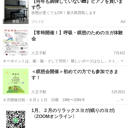
【何年も調律していない🎹】ピアノを買いま
後4時50分 受講料：6500円（全8回） 講師：多摩大学名誉教授 飯田
す🖐️
健雄 ...
状態が悪くてもOK！最大限買取します
Ad
プリフラ
【常時開催！】呼吸・瞑想のためのヨガ体験
会
八王子駅
7月4日
キーポイントは、腸・脳・そして丹田！ 難しいポーズはなし。ストレ
ッチに近い軽い体操ですが体を意識して行うのですみずみまで効きま
東京
八王子市
八王子駅
その他
丹田
＜瞑想会開催＞初めての方でも参加できま
す☆ 老若男女問わず、誰でもでるヨガ・気功体験会。 深い呼吸と瞑想
す！
でリラックス。 ダイエッ...
八王子駅
5月26日
６月開催日程：６月１１日 日曜 19時〜20時半 ６
月２３日 金曜 19時〜20時半 （瞑想の所要時間は１
東京
八王子市
八王子駅
その他
夫婦
1月、２月のリラックスヨガ(眠りのヨガ)
時間です） 場所：JR八王子駅徒歩5分 詳細はお申込時にお知らせし
〈ZOOMオンライン〉
ます。 ...