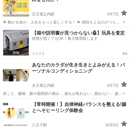
京王堀之内駅
4月7日
🌟 動ける体が、人生をもっと楽しくする！ 🌟 階段を上るのがつら
い…」 「休日にアクティブな予定を入れる気力がない…」 そんな
東京
八王子市
京王堀之内駅
美容健康
【箱や説明書が見つからない🤖】玩具を査定
悩みを抱えている方 ちょっとだけ体を整えてみませんか？ 実は...
状態が悪くてもOK！最大限買取します
コンディショニング
Ad
プリフラ
あなたのカラダが生き生きとよみがえる！パ
ーソナルコンディショニング
京王堀之内駅
4月7日
肩こり、腰痛、膝や股関節の痛み… 疲れが取れない…眠れない… 歳だ
から…と諦めていませんか？ カラダは調子がいい！が当たり前。 筋肉
東京
八王子市
京王堀之内駅
美容健康
股関節
【常時開催！】自律神経バランスを整える!腸
には仕組みがあるので、たとえ100歳でも改善できます！！ ...
とへそヒーリング体験会
八王子駅
10月5日