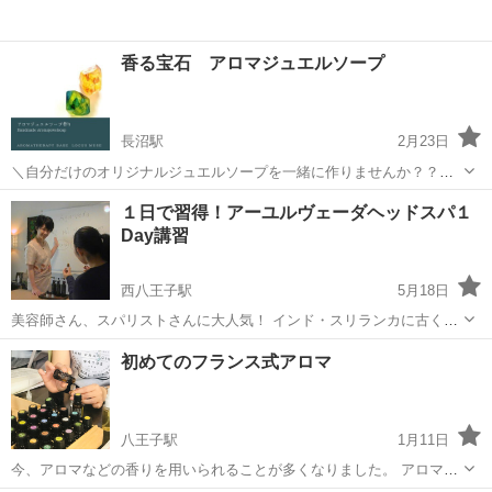
香る宝石 アロマジュエルソープ
長沼駅
2月23日
＼自分だけのオリジナルジュエルソープを一緒に作りませんか？？💐
／ お好みの精油、カラーを選んで、洗うたびに香りに包まれるジュエ
東京
八王子市
長沼駅
アロマ
インスタグラム
１日で習得！アーユルヴェーダヘッドスパ１
ルソープを作りましょう🫧 見た目も可愛いジュエルソープなので、お
Day講習
部屋に置いて香りを楽しむこともで...
西八王子駅
5月18日
美容師さん、スパリストさんに大人気！ インド・スリランカに古くか
ら伝わる伝承医学アーユルヴェーダヘッドマッサージ。 シロ（頭）ア
東京
八王子市
西八王子駅
ヘッドスパ
初めてのフランス式アロマ
ヴィヤンガ（マッサージ）ヘッドスパを学ぶ講座です。 アーユルヴェ
アーユルヴェーダ
ーダオイルを使用し、深い頭...
八王子駅
1月11日
今、アロマなどの香りを用いられることが多くなりました。 アロマ
（香りがするもの） なら何でもいい、というわけではありません。