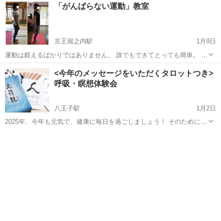
東京
八王子市
八王子駅
美容健康
チャクラ
「がんばらない運動」教室
しい、呼吸が浅い、背中が痛い、人間関係が疲れる、、 そんな経験あ
りませんか。もし不調を...
京王堀之内駅
1月9日
運動は鍛えるばかりではありません。 誰でもできてとっても簡単。 そ
れでいて、身体はラク、スムーズに動くようになります。 身に付けた
東京
八王子市
京王堀之内駅
美容健康
股関節
<今年のメッセージをいただくタロットつき>
ら一生モノの健康美習慣。一緒に身に付けませんか？ こんな方にオス
呼吸・瞑想体験会
スメです！！！...
八王子駅
1月2日
2025年、今年も元気で、健康に毎日を過ごしましょう！ そのためには
呼吸を深く、自律神経のバランスを整えてリラックスとアクションを
東京
八王子市
八王子駅
美容健康
アクション
効果的にすることも重要。 呼吸・瞑想で自身の身体と心をしっかりメ
ンテナンスしていきましょう...