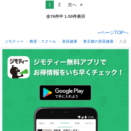
1
2
次へ
全76件中 1-50件表示
ページTOPへ
ジモティー
教室・スクール
美容健康
東京都の美容健康
八王子