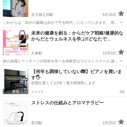
り、実は適切...
京王堀之内駅
6月16日
これからは「自分の健康は自分で守る時代」になっていきます。 医療
費の高騰や医師の数が足りなくなるという言われている2025年問題は
東京
八王子市
京王堀之内駅
快眠
メタトロン
未来の健康を創る：からだケア戦略!健康的な
ご存知でしょうか。 「質の良い睡眠」とはなんなのか知っていただ
からだとウェルネスを学ぶ!!どなたで…
き、睡眠も健康もコントロール...
片倉駅
12月5日
体の知識とマッサージの技術を学べる体験型セラピストスクール 講師
は現役セラピスト！本物の技術と知識を学べます！ 分からないところ
東京
八王子市
片倉駅
マッサージ
【何年も調律していない🎹】ピアノを買いま
は個別チャットにて対応致します どなたでも参加可能！本物の知識と
す🖐️
技術でプロを養成します！ ...
状態が悪くてもOK！最大限買取します
Ad
プリフラ
ストレスの仕組みとアロマテラピー
長沼駅
2月25日