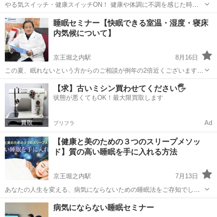
やる気スイッチ・健康スイッチON！ 健康や体調に不調を感じた時、
「自律神経やられてるんじゃない？」と言われたり、健康雑誌やSNS
東京
八王子市
八王子駅
その他
へそ
睡眠セミナー【快眠できる室温・湿度・寝床
動画でも特集が組まれたり、何かと話題になっている「自律神経」。
内気候について】
体・心の健康に大きな...
京王堀之内駅
8月16日
この夏、眠れないという方からのご相談が例年の2倍近くございます。
不眠の問題は人それぞれであなたが何が原因で眠れないのか知った上
東京
八王子市
京王堀之内駅
美容健康
メタトロン
【求】古いミシン買わせてください🖐️
で取り組まないと改善されません。 絶対に流行りではやらないでくだ
状態が悪くてもOK！最大限買取します
さい。 ましてやお薬で...
Ad
プリフラ
【健康と美のための３つのスリープメソッ
ド】質の高い睡眠を手に入れる方法
京王堀之内駅
7月13日
あなたの人生を変える、病気にならないための睡眠法をご存知でしょ
うか？ 医療費高騰が懸念される2025年問題が迫る今「自分の健康は自
東京
八王子市
京王堀之内駅
快眠
看護学生
病気にならない睡眠セミナー
分で守る時代」です。 3人に1人が睡眠に何らかのお悩みを抱えてお