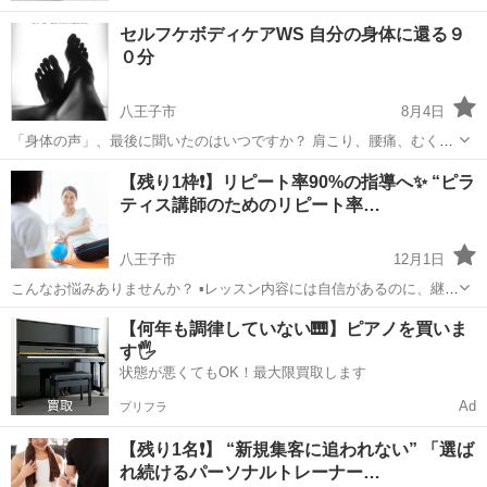
セルフケボディケアWS 自分の身体に還る９
０分
八王子市
8月4日
「身体の声」、最後に聞いたのはいつですか？ 肩こり、腰痛、むく
み、冷え、疲れが抜けない… そんな不調を「年齢だから」「仕方な
東京
八王子市
フットマッサージ
肩こり
【残り1枠❗️】リピート率90%の指導へ✨ “ピラ
い」と思っていませんか？ ヨーロッパで長年プロダンサーとして身体
ティス講師のためのリピート率…
と向き合ってきた経験と、官足法を...
八王子市
12月1日
こんなお悩みありませんか？ ▪️レッスン内容には自信があるのに、継続
受講につながらない ▪️変化を出しているつもりなのに「なんとなく良か
東京
八王子市
美容健康
ピラティス
【何年も調律していない🎹】ピアノを買いま
った」で終わってしまう ▪️クライアントに合わせたプログラム設計が難
す🖐️
しく...
状態が悪くてもOK！最大限買取します
Ad
プリフラ
【残り1名❗️】 “新規集客に追われない” 「選ば
れ続けるパーソナルトレーナー…