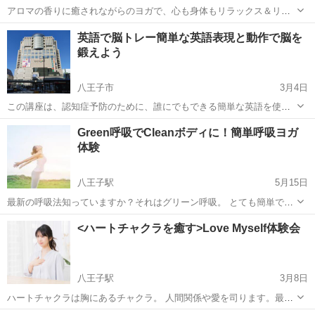
アロマの香りに癒されながらのヨガで、心も身体もリラックス＆リフ
レッシュ！！ 長房市民センターにて、月に2回、日曜日朝10時半～11
東京
八王子市
その他
地元
英語で脳トレー簡単な英語表現と動作で脳を
時半のんびりヨガを始めてみませんか？ (月により日程変更あり。問合
鍛えよう
せお願いします。) ...
八王子市
3月4日
この講座は、認知症予防のために、誰にでもできる簡単な英語を使っ
て、体を動かす「脳トレ」です。講師と受講者の方々との間で思考の
東京
八王子市
美容健康
脳トレ
Green呼吸でCleanボディに！簡単呼吸ヨガ
活性化を促す相互交流プログラムですので、笑いもあり、単調さや退
体験
屈さを感じることもありません。加えて、...
八王子駅
5月15日
最新の呼吸法知っていますか？それはグリーン呼吸。 とても簡単です
が、通常の呼吸よりも深く呼吸ができるようになります。 さらに！ 集
東京
八王子市
八王子駅
美容健康
呼吸法
<ハートチャクラを癒す>Love Myself体験会
中力アップ、ストレスの軽減、内臓や血液、体温に変化があること
も。 実際やっ...
八王子駅
3月8日
ハートチャクラは胸にあるチャクラ。 人間関係や愛を司ります。最近
疲れていると感じたならハートチャクラを癒してみましょう！ 胸が苦