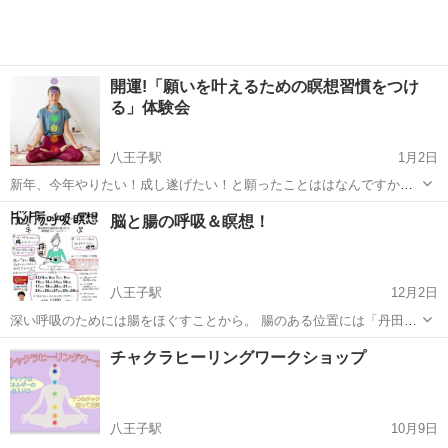
開運!「願いを叶えるための瞑想習慣をつけ
る」体験会
八王子駅
1月2日
新年、今年やりたい！成し遂げたい！と願ったことははなんですか？
健康、幸せ、仕事。。たくさんの希望がありますね。 決意が新たなう
東京
八王子市
八王子駅
美容健康
イルチブレインヨガ
脳と腸の呼吸＆瞑想！
ちに、瞑想習慣をつけて願いを叶えるためのアクションを始めましょ
う！ 願いをかなえられる...
八王子駅
12月2日
深い呼吸のためには腸をほぐすことから。 腸のある位置には「丹田」
があります。丹田は、体のエネルギーをためておく元気の源。 丹田を
東京
八王子市
八王子駅
その他
丹田
チャクラヒーリングワークショップ
鍛えると腸もよく動くようになります。 そして行動力や決定力、いろ
いろな「力」が...
八王子駅
10月9日