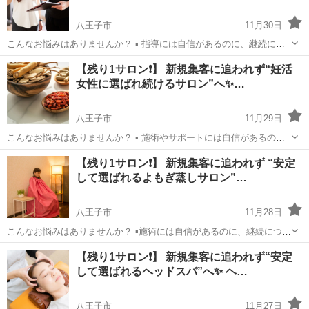
八王子市
11月30日
こんなお悩みはありませんか？ ▪️ 指導には自信があるのに、継続につ
ながらない ▪️ お客様は満足しているのに、「通い続ける理由」を十分
東京
八王子市
美容健康
パーソナルトレーナー
【残り1サロン❗️】 新規集客に追われず“妊活
に伝えきれず次回予約が入らない ▪️ 他トレーナーとの違いを説明でき
女性に選ばれ続けるサロン”へ✨…
ず、価格を...
八王子市
11月29日
こんなお悩みはありませんか？ ▪️ 施術やサポートには自信があるの
に、継続につながらない ▪️ お客様は満足しているのに、「妊活で通う
東京
八王子市
美容健康
妊活
【残り1サロン❗️】 新規集客に追われず “安定
理由」を十分に伝えきれず次回予約が入らない ▪️ 他サロンとの違いを
して選ばれるよもぎ蒸しサロン”…
説明で...
八王子市
11月28日
こんなお悩みはありませんか？ ▪️施術には自信があるのに、継続につな
がらない ▪️お客様は満足している様子なのに、必要性を十分に伝えられ
東京
八王子市
美容健康
よもぎ蒸し
【残り1サロン❗️】 新規集客に追われず“安定
ず次回予約が入らない ▪️他店との違いを言葉で伝えきれず、価格を下げ
して選ばれるヘッドスパ”へ✨ ヘ…
ざる...
八王子市
11月27日