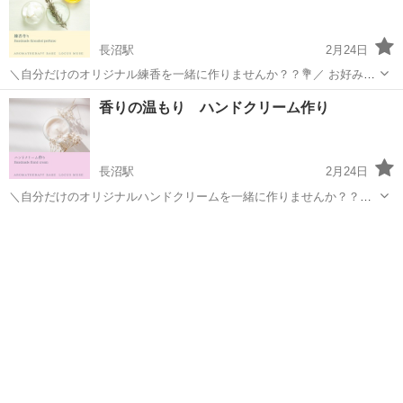
長沼駅
2月24日
＼自分だけのオリジナル練香を一緒に作りませんか？？💐／ お好みの
精油を使って、自分だけの練香を作りましょう🌼 練香は液体の香水に
東京
八王子市
長沼駅
美容健康
香り
香りの温もり ハンドクリーム作り
比べると香りが強くないため、人目を気にせずにお使いいただけま
す。 また、持ち運びもしやすいので...
長沼駅
2月24日
＼自分だけのオリジナルハンドクリームを一緒に作りませんか？？💐
／ お好みの精油を使って、自分の好きな香りのハンドクリームを作り
東京
八王子市
長沼駅
美容健康
ハンドクリーム
ましょう🌸 精油の効果効能からも精油を選べるので、自分の肌に合っ
たハンドクリームを作ることができ...