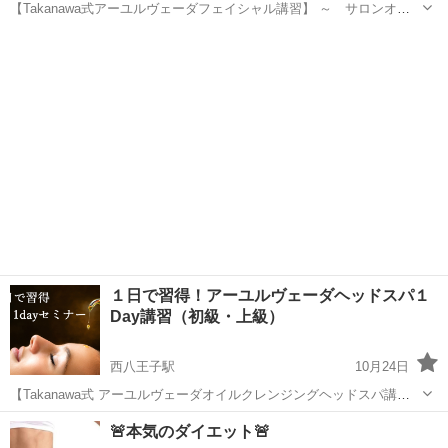
【Takanawa式アーユルヴェーダフェイシャル講習】 ～ サロンオー
ナー様必見！よりフェイシャル知識を深めてリピート顧客を増やした
東京
八王子市
西八王子駅
マッサージ
フェイシャル
い！ ～ タカナワビューティーセラピストスクール１Dayセミナー
「フェイシャル...
１日で習得！アーユルヴェーダヘッドスパ１
Day講習（初級・上級）
西八王子駅
10月24日
【Takanawa式 アーユルヴェーダオイルクレンジングヘッドスパ講
習】 ～ 理美容室・美容サロン必見！顧客をリピーター化させるヘッ
東京
八王子市
西八王子駅
ヘッドスパ
🚨本気のダイエット🚨
ドスパテクニック ～ インド・スリランカに古くから伝わる伝承医学