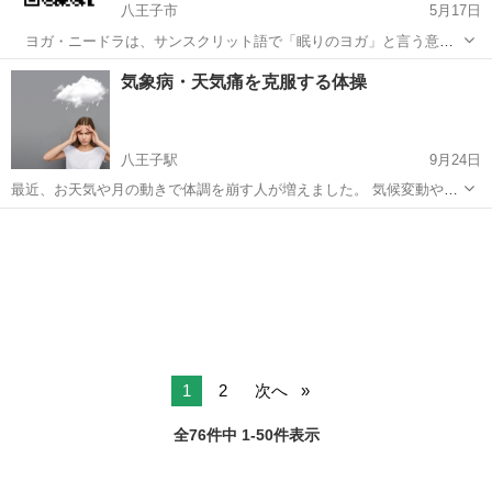
八王子市
5月17日
ヨガ・ニードラは、サンスクリット語で「眠りのヨガ」と言う意味
を持ちます。 マットの上で仰向けになり、ガイドの声に耳を傾けて行
東京
八王子市
快眠
ニードラ
気象病・天気痛を克服する体操
うリラクゼーション方法で、１時間の練習で４時間の睡眠に値すると
言われています。 クラスの流れ...
八王子駅
9月24日
最近、お天気や月の動きで体調を崩す人が増えました。 気候変動や、
ストレスが原因とも言われています。 自分も気象病に悩む講師が、健
東京
八王子市
八王子駅
その他
健康体操
康体操を指導する中で、培った気象病に特化したお教室を開催しま
す。 食べ物、生活指導を初め、...
1
2
次へ
全76件中 1-50件表示