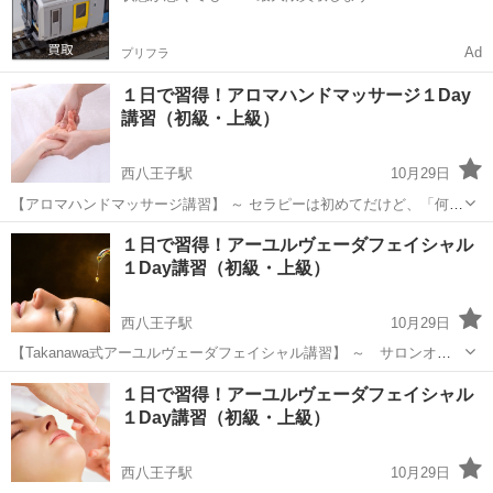
Ad
プリフラ
１日で習得！アロマハンドマッサージ１Day
講習（初級・上級）
西八王子駅
10月29日
【アロマハンドマッサージ講習】 ～ セラピーは初めてだけど、「何か
家族や大切な人にセラピーをしてあげたいな」と想っている方 ～ 安全
東京
八王子市
西八王子駅
マッサージ
１日で習得！アーユルヴェーダフェイシャル
に誰でも簡単にできるセラピー「アロマハンドマッサージ」はアロマ
１Day講習（初級・上級）
アロマハンドマッサージ
のプロへ導く入門...
西八王子駅
10月29日
【Takanawa式アーユルヴェーダフェイシャル講習】 ～ サロンオー
ナー様必見！よりフェイシャル知識を深めてリピート顧客を増やした
東京
八王子市
西八王子駅
リフトアップ
フェイシャル
１日で習得！アーユルヴェーダフェイシャル
い！ ～ タカナワビューティーセラピストスクール１Dayセミナー
１Day講習（初級・上級）
「フェイシャル...
西八王子駅
10月29日