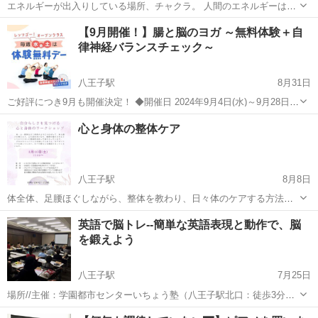
エネルギーが出入りしている場所、チャクラ。 人間のエネルギーはこ
の７つある「チャクラ」を起点にして、車輪のように絶えずグルグル
東京
八王子市
八王子駅
その他
チャクラ
【9月開催！】腸と脳のヨガ ～無料体験＋自
と回って、活力を生み出しています。 精神的・肉体的にエネルギーが
律神経バランスチェック～
満ちた状態で生きていく...
八王子駅
8月31日
ご好評につき9月も開催決定！ ◆開催日 2024年9月4日(水)～9月28日
(土) 27年ご愛顧いただいてきたイルチブレインヨガの魅力を “無料体
東京
八王子市
八王子駅
その他
イルチブレインヨガ
心と身体の整体ケア
験” できるオープンクラスを水曜と金曜、土曜限定で開催します！ ...
八王子駅
8月8日
体全体、足腰ほぐしながら、整体を教わり、日々体のケアする方法を
教えてもらいます。すぐ効果が現れるので大変人気です。 心の面も重
東京
八王子市
八王子駅
整体
足腰
英語で脳トレ--簡単な英語表現と動作で、脳
要でヒーリングもしています。 心も身体も美しく健康に！ 一度お試し
を鍛えよう
で来てみてください。 お待ちして...
八王子駅
7月25日
場所//主催：学園都市センターいちょう塾（八王子駅北口：徒歩3分
オクトーレ八王子12階）10月25日開講 全8回 時間:午後3時20分～午
東京
八王子市
八王子駅
その他
脳トレ