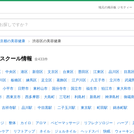
地元の掲示板 ジモティー
東京都の美容健康
渋谷区の美容健康
・スクール情報
全433件
区
中央区
港区
新宿区
文京区
台東区
墨田区
江東区
品川区
目黒
川区
板橋区
練馬区
足立区
葛飾区
江戸川区
八王子市
立川市
武蔵
小平市
日野市
東村山市
国分寺市
国立市
福生市
狛江市
東大和市
市
西東京市
西多摩郡
大島町
三宅村
利島村
新島村
神津島村
御蔵
吉祥寺駅
品川駅
中目黒駅
二子玉川駅
東京駅
町田駅
錦糸町駅
ージ
整体
カイロ
アロマ
ベビーマッサージ
リフレクソロジー
ハーブ
ンケア
リフトアップ
ネイル
ジェルネイル
ヘッドスパ
快眠
ウォーキン