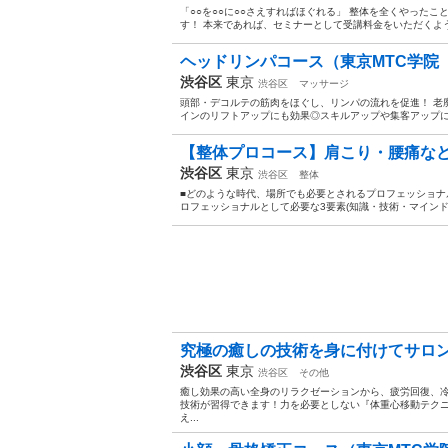
「○○を○○に○○さえすればほぐれる」 整体を全くやった
す！ 本来であれば、セミナーとして受講料金をいただくよう
ヘッドリンパコース（東京MTC学院
渋谷区
東京
渋谷区
マッサージ
頭部・デコルテの筋肉をほぐし、リンパの流れを促進！ 老
インのリフトアップにも効果◎スキルアップや集客アップにも
【整体プロコース】肩こり・腰痛など
渋谷区
東京
渋谷区
整体
■どのような時代、場所でも必要とされるプロフェッショナ
ロフェッショナルとして必要な3要素(知識・技術・マインド)
究極の癒しの技術を身に付けてサロン等
渋谷区
東京
渋谷区
その他
癒し効果の高い全身のリラクゼーションから、疲労回復、
技術が習得できます！力を必要としない『体重心移動テク
え...