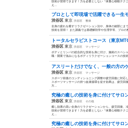
技術が習得できます！力を必要としない『体重心移動テク
え...
プロとして即現場で活躍できる一生モ
渋谷区
東京
渋谷区
整体
全身の疲れを癒すリラクゼーション法や、身体の細部にま
技術を習得！ また講義では基礎解剖学や生理学等、プロの整
トータルセラピストコース（東京MTC
渋谷区
東京
渋谷区
マッサージ
ボディとリンパの総合的な技術を身に付け、施術のスペシャ
職・開業で強みになるボディリラクゼーションコースの技術
アスリートだけでなく、一般の方のケ
渋谷区
東京
渋谷区
マッサージ
スポーツ前後のコンディショニング調整や疲労回復に対応
スポーツマッサージの持つ血液循環を促す効果は、疲労回
方...
究極の癒しの技術を身に付けてサロン等
渋谷区
東京
渋谷区
その他
癒し効果の高い全身のリラクゼーションから、疲労回復、
技術が習得できます！力を必要としない『体重心移動テク
え...
究極の癒しの技術を身に付けてサロン等