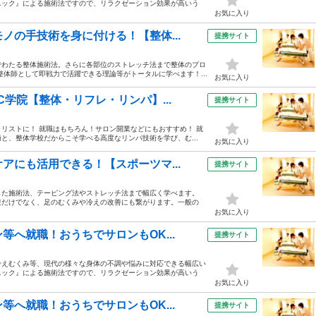
ニック』による施術法ですので、リラクゼーション効果が高いう
お気に入り
ノの手技術を身に付ける！【整体...
提携サイト
でわたる整体施術法。さらに各部位のストレッチ法まで整体のプロ
体師として即戦力で活躍できる理論等がトータルに学べます！...
お気に入り
学院【整体・リフレ・リンパ】...
提携サイト
リストに！ 就職はもちろん！サロン開業などにもおすすめ！ 就
と、整体学校だからこそ学べる高度なリンパ技術を学び、む...
お気に入り
アにも活用できる！【スポーツマ...
提携サイト
した施術法、テーピング法やストレッチ法まで幅広く学べます。
復だけでなく、足のむくみや冷えの改善にも繋がります。一般の
お気に入り
へ就職！おうちでサロンもOK...
提携サイト
冷えむくみ等、現代の様々な身体の不調や悩みに対応できる幅広い
ニック』による施術法ですので、リラクゼーション効果が高いう
お気に入り
へ就職！おうちでサロンもOK...
提携サイト