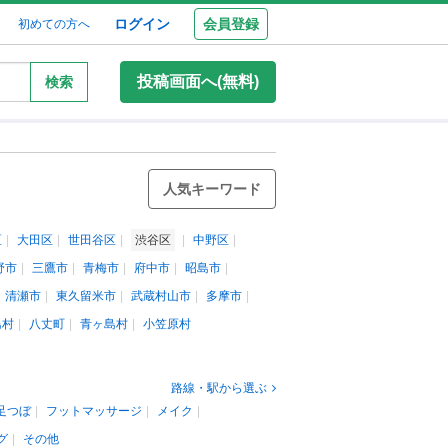
ログイン
会員登録
初めての方へ
投稿画面へ(無料)
検索
人気キーワード
区
大田区
世田谷区
渋谷区
中野区
野市
三鷹市
青梅市
府中市
昭島市
清瀬市
東久留米市
武蔵村山市
多摩市
島村
八丈町
青ヶ島村
小笠原村
路線・駅から選ぶ
足つぼ
フットマッサージ
メイク
グ
その他