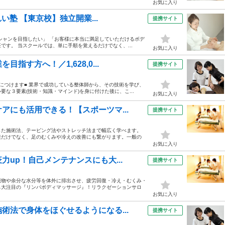
お気に入り
い塾 【東京校】独立開業...
提携サイト
シャンを目指したい」 「お客様に本当に満足していただけるボデ
す。 当スクールでは、単に手順を覚えるだけでなく、...
お気に入り
す方へ！／1,628,0...
提携サイト
につけます■ 業界で成功している整体師から、その技術を学び、
な３要素(技術・知識・マインド)を身に付けた後に、こ...
お気に入り
アにも活用できる！【スポーツマ...
提携サイト
した施術法、テーピング法やストレッチ法まで幅広く学べます。
復だけでなく、足のむくみや冷えの改善にも繋がります。一般の
お気に入り
up！自己メンテナンスにも大...
提携サイト
廃物や余分な水分等を体外に排出させ、疲労回復・冷え・むくみ・
も大注目の『リンパボディマッサージ』！リラクゼーションサロ
お気に入り
術法で身体をほぐせるようになる...
提携サイト