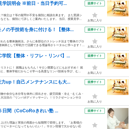
学説明会 ※前日・当日予約可...
提携サイト
？独立は？等の疑問や不安を個別に相談出来ます。 また受講シ
ども、個別にて詳しくご案内いたします。 当日、授業見学...
お気に入り
ノの手技術を身に付ける！【整体...
提携サイト
でわたる整体施術法。さらに各部位のストレッチ法まで整体のプロ
体師として即戦力で活躍できる理論等がトータルに学べます！...
お気に入り
学院【整体・リフレ・リンパ】...
提携サイト
リストに！ 就職はもちろん！サロン開業などにもおすすめ！ 就
と、整体学校だからこそ学べる高度なリンパ技術を学び、む...
お気に入り
up！自己メンテナンスにも大...
提携サイト
廃物や余分な水分等を体外に排出させ、疲労回復・冷え・むくみ・
も大注目の『リンパボディマッサージ』！リラクゼーションサロ
お気に入り
間（CoCoRoきれい塾 ...
提携サイト
上げた理論と実技の両面から短期間で習得します。 「お客様の
てリピーターになってもらいたい！」サロン現場で欠かせない応