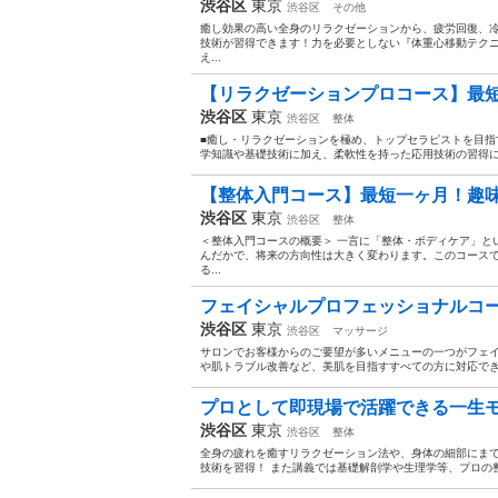
渋谷区
東京
渋谷区
その他
癒し効果の高い全身のリラクゼーションから、疲労回復、
技術が習得できます！力を必要としない『体重心移動テク
え...
【リラクゼーションプロコース】最短
渋谷区
東京
渋谷区
整体
■癒し・リラクゼーションを極め、トップセラピストを目指
学知識や基礎技術に加え、柔軟性を持った応用技術の習得に
【整体入門コース】最短一ヶ月！趣味から
渋谷区
東京
渋谷区
整体
＜整体入門コースの概要＞ 一言に「整体・ボディケア」と
んだかで、将来の方向性は大きく変わります。このコース
る...
フェイシャルプロフェッショナルコース
渋谷区
東京
渋谷区
マッサージ
サロンでお客様からのご要望が多いメニューの一つがフェイ
や肌トラブル改善など、美肌を目指すすべての方に対応でき、
プロとして即現場で活躍できる一生モ
渋谷区
東京
渋谷区
整体
全身の疲れを癒すリラクゼーション法や、身体の細部にま
技術を習得！ また講義では基礎解剖学や生理学等、プロの整