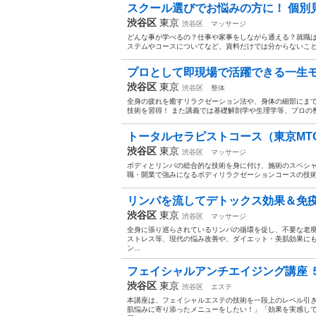
スクール選びでお悩みの方に！ 個別見
渋谷区
東京
渋谷区
マッサージ
どんな事が学べるの？仕事や家事をしながら通える？就職は
ステムやコースについてなど、資料だけでは分からないことな
プロとして即現場で活躍できる一生モ
渋谷区
東京
渋谷区
整体
全身の疲れを癒すリラクゼーション法や、身体の細部にま
技術を習得！ また講義では基礎解剖学や生理学等、プロの整
トータルセラピストコース（東京MTC
渋谷区
東京
渋谷区
マッサージ
ボディとリンパの総合的な技術を身に付け、施術のスペシャ
職・開業で強みになるボディリラクゼーションコースの技術
リンパを流してデトックス効果＆免疫力
渋谷区
東京
渋谷区
マッサージ
全身に張り巡らされているリンパの循環を促し、不要な老
ストレス等、現代の悩み改善や、ダイエット・美肌効果に
ン...
フェイシャルアンチエイジング講座 ５日
渋谷区
東京
渋谷区
エステ
本講座は、フェイシャルエステの技術を一段上のレベル引き
肌悩みに寄り添ったメニューをしたい！」「効果を実感し