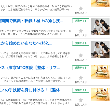
冷えむくみ等、現代の様々な身体の不調や悩みに対応できる幅広い
ニック』による施術法ですので、リラクゼーション効果が高いう
お気に入り
期間で就職・転職！極上の癒し技...
提携サイト
す■ リラクゼーションサロンで必要とされる技術を学びます。 医
より、各サロン、そして客様の要望に応えることの出来...
お気に入り
始めたいあなたへ/162,...
提携サイト
いっても、その考え方や方法は様々。その中からはじめに何を学
では、どの現場でも用いられている、また、より必要とされてい
お気に入り
（東京MTC学院【整体・リフ...
提携サイト
シャル。 既存のメニューに加えたい方はもちろん、 顔のくすみ
 フェイシャルの基礎からしっかり学べるコースです。 ...
お気に入り
ノの手技術を身に付ける！【整体...
提携サイト
でわたる整体施術法。さらに各部位のストレッチ法まで整体のプロ
体師として即戦力で活躍できる理論等がトータルに学べます！...
お気に入り