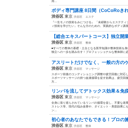
用...
ボディ専門講座 8日間（CoCoRoきれ
渋谷区
東京
渋谷区
エステ
『一生モノの技術をみにつける』 「未経験からエステティ
ィ技術を学びたい」そんな方のための、実践的なボディ講座で
【総合エキスパートコース】独立開業を目指
渋谷区
東京
渋谷区
整体
■すべての整体の基礎・土台となる医学知識や整体技術を身
独立への一歩を踏み出す！プロフェッショナルな整体師に必要
アスリートだけでなく、一般の方のケ
渋谷区
東京
渋谷区
マッサージ
スポーツ前後のコンディショニング調整や疲労回復に対応
スポーツマッサージの持つ血液循環を促す効果は、疲労回
方...
リンパを流してデトックス効果＆免疫力
渋谷区
東京
渋谷区
マッサージ
全身に張り巡らされているリンパの循環を促し、不要な老
ストレス等、現代の悩み改善や、ダイエット・美肌効果に
ン...
初心者のあなたでもできる！プロの施
渋谷区
東京
渋谷区
整体