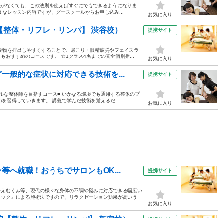
ことがなくても、この法則を使えばすぐにでもできるようになりま
なレッスン内容ですが、グースクールからお申し込み...
お気に入り
【整体・リフレ・リンパ】 渋谷校）
提携サイト
廃物を排出しやすくすることで、肩こり・眼精疲労やフェイスラ
おすすめのコースです。 ☆1クラス4名までの完全個別指...
お気に入り
一般的な症状に対応できる技術を...
提携サイト
ルな整体師を目指すコース■ いかなる環境でも通用する整体のプ
を習得していきます。 講義で学んだ技術を覚えるだ...
お気に入り
へ就職！おうちでサロンもOK...
提携サイト
冷えむくみ等、現代の様々な身体の不調や悩みに対応できる幅広い
ニック』による施術法ですので、リラクゼーション効果が高いう
お気に入り