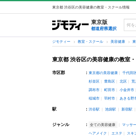
東京都 渋谷区の美容健康の教室・スクール情報
東京版
都道府県選択
ジモティー
教室・スクール
美容健康
東京都 渋谷区の美容健康の教室
市区郡
：
東京都の美容健康
千代田
杉並区
豊島区
北区
荒
調布市
町田市
小金井市
稲城市
羽村市
あきる野
駅
：
渋谷駅
池袋駅
新宿駅
ジャンル
：
全ての美容健康
マッサ
ヘアメイク
エステ
スキ