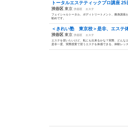
トータルエステティックプロ講座 25日間
渋谷区
東京
渋谷区
エステ
フェイシャルトータル、ボディトリートメント、痩身講座が
勧めです。
＜きれい塾 東京校＞是非、エステ体験
渋谷区
東京
渋谷区
エステ
エステを習いたいけど、私にも出来るかな？実際、どんな
是非一度、実際授業で習うエステを体感できる、体験レッスン