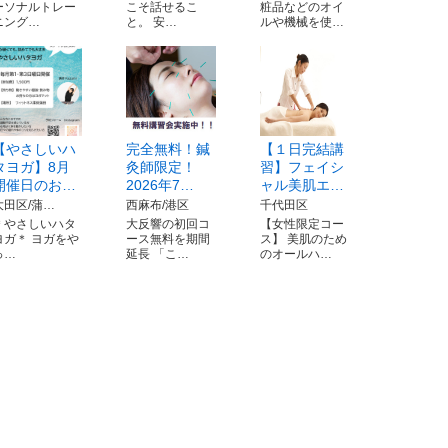
ーソナルトレー
こそ話せるこ
粧品などのオイ
ニング…
と。 安…
ルや機械を使…
【やさしいハ
完全無料！鍼
【１日完結講
タヨガ】8月
灸師限定！
習】フェイシ
開催日のお…
2026年7…
ャル美肌エ…
大田区/蒲…
西麻布/港区
千代田区
＊やさしいハタ
大反響の初回コ
【女性限定コー
ヨガ＊ ヨガをや
ース無料を期間
ス】 美肌のため
っ…
延長 「こ…
のオールハ…