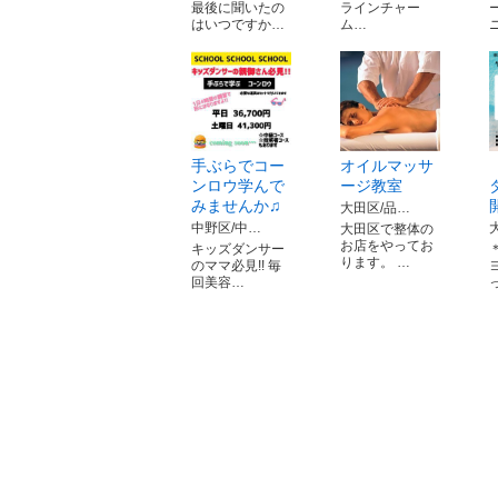
最後に聞いたの
ラインチャー
はいつですか…
ム…
手ぶらでコー
オイルマッサ
ンロウ学んで
ージ教室
みませんか♫
大田区/品…
中野区/中…
大田区で整体の
お店をやってお
キッズダンサー
ります。 …
のママ必見!! 毎
回美容…