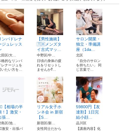
リンパドレナ
【男性施術】
サロン開業・
ージュレッス
🇹🇭メンズタ
独立・準備講
ン
イ古式マッ…
座（1da…
大田区/大…
中野区/中…
北区
本格的なリンパ
日頃の身体の疲
「自分のサロン
ドレナージュを
れをリセットし
を持ちたい」 同
習いたい方を…
ませんか⁉️…
じ言葉で…
🚶‍♂️【相場の半
リアル女子ホ
59800円【友
額！】激安・
ンネ会 in 新宿
達割】1日完
出張…
【S…
結小顔…
豊島区/池…
新宿区/新…
品川区
‍♂️激安・出張パ
女性同士だから
【講座内容】化