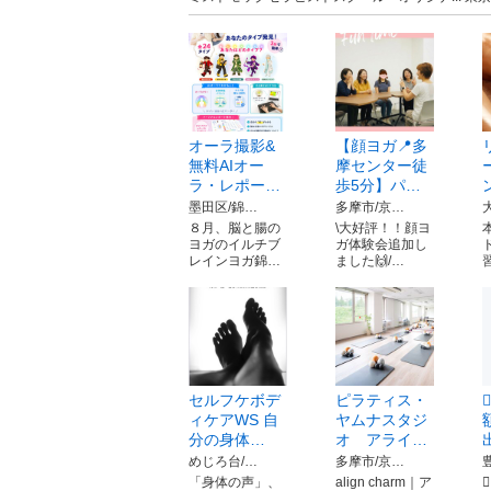
オーラ撮影&
【顔ヨガ📍多
無料AIオー
摩センター徒
ラ・レポー…
歩5分】パ…
墨田区/錦…
多摩市/京…
８月、脳と腸の
\大好評！！顔ヨ
ヨガのイルチブ
ガ体験会追加し
レインヨガ錦…
ました🙌/…
セルフケボデ
ピラティス・
ィケアWS 自
ヤムナスタジ
分の身体…
オ アライ…
めじろ台/…
多摩市/京…
「身体の声」、
align charm｜ア
