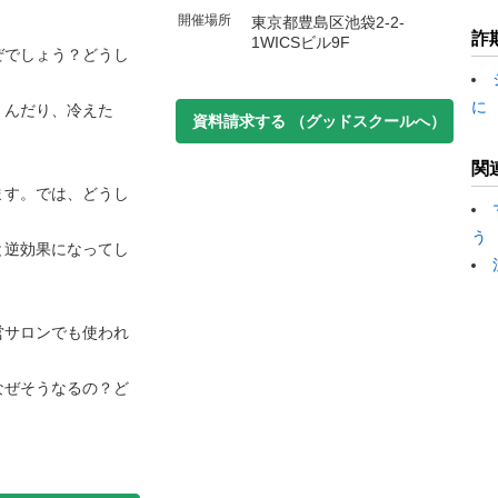
開催場所
東京都豊島区池袋2-2-
詐
1WICSビル9F
ぜでしょう？どうし
に
くんだり、冷えた
資料請求する
（グッドスクールへ）
関
ます。では、どうし
う
と逆効果になってし
営サロンでも使われ
なぜそうなるの？ど