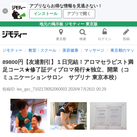
アプリならお得な情報を見逃さない！
インストール
アプリで開く
地元の掲示板 ジモティー 東京版
東京都
検索
ログイン
投稿
ジモティー
教室・スクール
美容健康
マッサージ
東京都のマッ
89800円【友達割引】１日完結！アロマセラピスト満
足コース★修了証ディプロマ発行★独立、開業（コ
ミュニケーションサロン サブリナ 東京本校）
投稿ID: les_gsc_7102178052060003
2026年7月26日 00:29