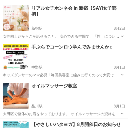
時間！ご自宅で気軽にセルフジェルネイルが楽しめるようになるレッ
東京
品川区
ネイル
リアル女子ホンネ会 in 新宿【SAYi女子部
スンです。デザインは特に指定が無ければ、未経験・初心者の方でも
初】
簡単なラメグラデーションを予定。オフ...
新宿駅
8月2日
女性同士だからこそ話せること。 安心できる空間で、「性」について
気軽にお話ししてみませんか？ 「パートナーには話しづらい…」 「他
東京
新宿区
新宿駅
美容健康
シングルマザー
手ぶらでコーンロウ学んでみませんか♫
の人はどう考えているんだろう？」 「ちょっと聞いてみたい」 そんな
想いや...
中野駅
8月1日
キッズダンサーのママ必見!! 毎回美容室に編みに行くのって大変です
よね！？ ママが編めたら楽ちん♫ お金も送迎も楽になる！ とお考えの
東京
中野区
中野駅
その他
ママ
オイルマッサージ教室
ママ必見です!! 道具もセットだから用意する必要ないよ！ やりたいけ
ど編めるかな… ...
品川駅
8月1日
大田区で整体のお店をやっております。 オイルマッサージの資格を取
得したい方 副業として始めたい方、将来本業として働きたい方の為に
東京
大田区
品川駅
美容健康
民間
【やさしいハタヨガ】8月開催日のお知らせ
スクールを開いております。 講師は、整体、オイルマッサージ歴10年