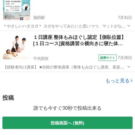
のプロになります。 足か...
蒲田駅
7月31日
＊やさしいハタヨガ＊ ヨガをやってみたいと思いつつ、マットがない
な、ヨガウェアはどうしよう…となかなか始められなかった方にお勧
東京
大田区
蒲田駅
その他
ハタヨガ
１日講座 整体もみほぐし認定【側臥位篇】
めのクラスです。 柔術のスタジオで床は柔らかいマットになっていま
[１日コース]資格講習☆横向きに寝た体…
すので、ヨガマットは不要...
7月26日
提携サイト
千代田区
【経験者向け講座】 ■当校の整体講座（整体もみほぐし講座、美姿勢
バランス整体など）を受講された方 または、 ■整体や ほぐし などの
東京
千代田区
整体
実務経験のある方（経験年数 約1年以上） 側臥位「横向き」でのほぐ
もっと見る
しテクニックの習得します...
投稿
誰でも今すぐ30秒で投稿出来る
投稿画面へ (無料)