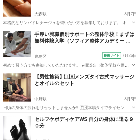
大森駅
8月7日
本格的なリンパドレナージュを習いたい方を募集しております。 オイ
ルを使用し全身のリンパの流れを促進する施術です。 ペアレッスン、
東京
大田区
大森駅
美容健康
リンパドレナージュ
手厚い就職個別サポートの整体学校！まずは
マンツーマンレッスン、生徒さん同士のレッスンなど臨機応変にご対
無料体験入学（ソフィア整体アカデミー …
応いたします。 料金は都度...
7月26日
提携サイト
豊島区
初めて習う方でも参加していただけます。 ●相談会（整体学校を選ぶ
ときの注意点は？、開業して成功するには？など、どんなことでもご
東京
豊島区
マッサージ
【男性施術】🇹🇭メンズタイ古式マッサージ
相談ください） ●実際のレッスンに参加して、レッスンを体験 ●講師
とオイルのセット
や生徒による整体施術体験 ●学校...
中野駅
8月6日
日頃の身体の疲れをリセットしませんか⁉️ 🇹🇭本場タイでライセンス
取得🇹🇭 【男性限定】 ✨タイ古式🇹🇭マッサージとボディオイルマッ
東京
中野区
中野駅
マッサージ
タイ式
セルフケボディケアWS 自分の身体に還る９
サージ✨ ✨✨期間限定✨8月中は、特別価格で提供します この機会に
０分
ぜひご体験...