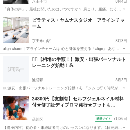
八王子市
8月4日
「身体の声」、最後に聞いたのはいつですか？ 肩こり、腰痛、むく
み、冷え、疲れが抜けない… そんな不調を「年齢だから」「仕方な
東京
八王子市
フットマッサージ
肩こり
ピラティス・ヤムナスタジオ アラインチャ
い」と思っていませんか？ ヨーロッパで長年プロダンサーとして身体
ーム
と向き合ってきた経験と、官足法を...
京王永山駅
8月3日
align charm｜アラインチャームは 心と身体を整える「align」 あなた
らしい魅力を引き立てる「charming」 そして心と身体のお守りとなる
東京
多摩市
京王永山駅
その他
ヤムナ
🚶‍♂️【相場の半額！】激安・出張パーソナルト
「charm」 3つの想いを込めて生まれたスタジオです。 ...
レーニング始動！💪
池袋駅
8月3日
🚶‍♂️激安・出張パーソナルトレーニング始動！💪 「ジムに行く時間がな
い」「在宅ワークで運動不足」 そんなあなたの自宅が、今すぐ“専属ジ
東京
豊島区
池袋駅
その他
パーソナルトレーニング
24800円【友割有】セルフジェルネイル材料
ム”になります。 💸破格のプラン 体験：1回1,000円 継続...
付★修了証ディプロマ発行★フットも…
7月26日
提携サイト
品川区
【講座内容】初心者・未経験者向けのレッスンになります。1日完結3