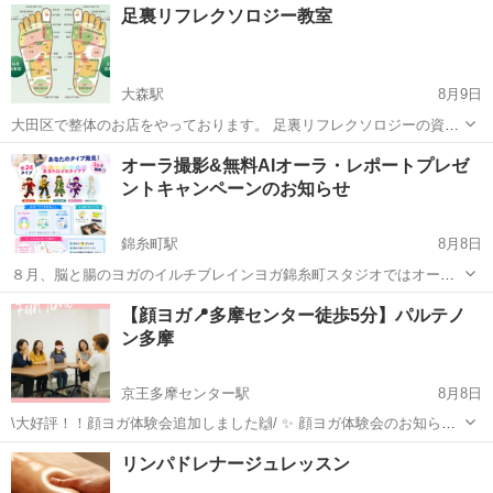
足裏リフレクソロジー教室
大森駅
8月9日
大田区で整体のお店をやっております。 足裏リフレクソロジーの資格
を取得したい方 副業として始めたい方、将来本業として働きたい方の
東京
大田区
大森駅
リフレクソロジー
民間
オーラ撮影&無料AIオーラ・レポートプレゼ
為にスクールを開いております。 講師は、整体歴10年のプロになりま
ントキャンペーンのお知らせ
す。 民間のスクールですと...
錦糸町駅
8月8日
８月、脳と腸のヨガのイルチブレインヨガ錦糸町スタジオではオーラ
撮影をして、体や心の状態を詳しいAIレポートで知れる24タイプ・パ
東京
墨田区
錦糸町駅
美容健康
【顔ヨガ📍多摩センター徒歩5分】パルテノ
ーソナルレポート無料プレゼントキャンペーンを実施いたします👍 💁‍♀️
ン多摩
こんな方にオススメ☝...
京王多摩センター駅
8月8日
\大好評！！顔ヨガ体験会追加しました🙌/ ✨ 顔ヨガ体験会のお知らせ
✨ 8/18(火) 11:30-12:30 パルテノン多摩 クリエイティブラボ1 「顔のた
東京
多摩市
京王多摩センター駅
その他
表情筋
リンパドレナージュレッスン
るみは表情筋が原因かも？」 普段あまり使えていない表情筋をやさ
し...