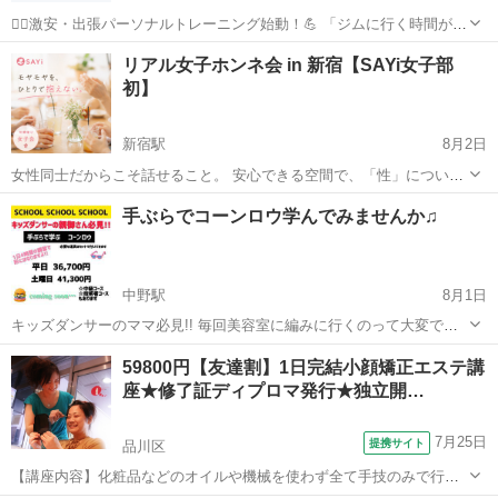
🚶‍♂️激安・出張パーソナルトレーニング始動！💪 「ジムに行く時間がな
い」「在宅ワークで運動不足」 そんなあなたの自宅が、今すぐ“専属ジ
東京
豊島区
池袋駅
その他
パーソナルトレーニング
リアル女子ホンネ会 in 新宿【SAYi女子部
ム”になります。 💸破格のプラン 体験：1回1,000円 継続...
初】
新宿駅
8月2日
女性同士だからこそ話せること。 安心できる空間で、「性」について
気軽にお話ししてみませんか？ 「パートナーには話しづらい…」 「他
東京
新宿区
新宿駅
美容健康
シングルマザー
手ぶらでコーンロウ学んでみませんか♫
の人はどう考えているんだろう？」 「ちょっと聞いてみたい」 そんな
想いや...
中野駅
8月1日
キッズダンサーのママ必見!! 毎回美容室に編みに行くのって大変です
よね！？ ママが編めたら楽ちん♫ お金も送迎も楽になる！ とお考えの
東京
中野区
中野駅
その他
ママ
59800円【友達割】1日完結小顔矯正エステ講
ママ必見です!! 道具もセットだから用意する必要ないよ！ やりたいけ
座★修了証ディプロマ発行★独立開…
ど編めるかな… ...
7月25日
提携サイト
品川区
【講座内容】化粧品などのオイルや機械を使わず全て手技のみで行い