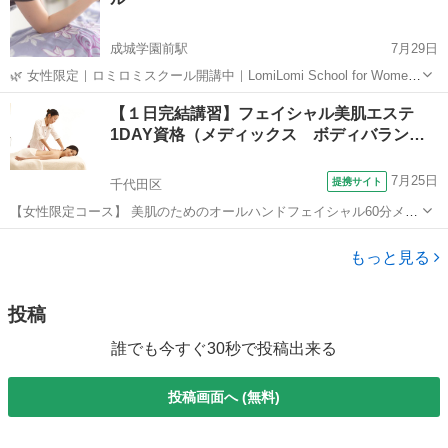
成城学園前駅
7月29日
🌿 女性限定｜ロミロミスクール開講中｜LomiLomi School for Women
世田谷・宇奈根、野川沿いにある静かなプライベートサロンで ハワイ
東京
世田谷区
成城学園前駅
マッサージ
ロミロミ
【１日完結講習】フェイシャル美肌エステ
の伝統的な癒し「ロミロミ」を学べる**プライベートレッスン（Priv...
1DAY資格（メディックス ボディバラン…
7月25日
提携サイト
千代田区
【女性限定コース】 美肌のためのオールハンドフェイシャル60分メニ
ュー技術が身につく１日講座です。クレンジングから洗顔、フェイシ
東京
千代田区
エステ
ャルマッサージ、パックまでフルコースのレッスンです。美と癒しの
もっと見る
究極フェイシャルケア！講座終了後は...
投稿
誰でも今すぐ30秒で投稿出来る
投稿画面へ (無料)