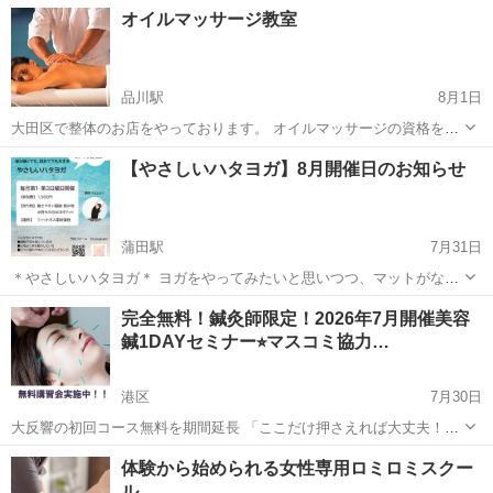
ます。その為、お客様はメイクを落とさなくてもOK（オイルやクリー
東京
品川区
エステ
オイルマッサージ教室
ムを使ってもOK)お客様への圧の加減を調整することで強弱の変化も
可能です。「筋肉運動」で顔のコリを...
品川駅
8月1日
大田区で整体のお店をやっております。 オイルマッサージの資格を取
得したい方 副業として始めたい方、将来本業として働きたい方の為に
東京
大田区
品川駅
美容健康
民間
【やさしいハタヨガ】8月開催日のお知らせ
スクールを開いております。 講師は、整体、オイルマッサージ歴10年
のプロになります。 足か...
蒲田駅
7月31日
＊やさしいハタヨガ＊ ヨガをやってみたいと思いつつ、マットがない
な、ヨガウェアはどうしよう…となかなか始められなかった方にお勧
東京
大田区
蒲田駅
その他
ハタヨガ
完全無料！鍼灸師限定！2026年7月開催美容
めのクラスです。 柔術のスタジオで床は柔らかいマットになっていま
鍼1DAYセミナー⭐︎マスコミ協力…
すので、ヨガマットは不要...
港区
7月30日
大反響の初回コース無料を期間延長 「ここだけ押さえれば大丈夫！リ
クエストの多い気になるポイント改善方法！」 鍼灸師新卒者も歓迎！
東京
港区
マッサージ
小顔
体験から始められる女性専用ロミロミスクー
令和8年 7月 日曜日開催 【鍼灸資格者もしくは鍼灸学生限定】 ...
ル