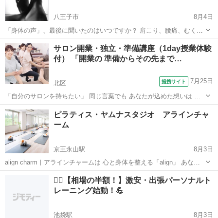
八王子市
8月4日
「身体の声」、最後に聞いたのはいつですか？ 肩こり、腰痛、むく
み、冷え、疲れが抜けない… そんな不調を「年齢だから」「仕方な
東京
八王子市
フットマッサージ
肩こり
サロン開業・独立・準備講座（1day授業体験
い」と思っていませんか？ ヨーロッパで長年プロダンサーとして身体
付） 「開業の 準備からその先まで…
と向き合ってきた経験と、官足法を...
7月25日
提携サイト
北区
「自分のサロンを持ちたい」 同じ言葉でも あなたが込めた想いは ほ
かの人とは違うはず どのくらいの規模で どんな人に施術をしたくて
東京
北区
マッサージ
ピラティス・ヤムナスタジオ アラインチャ
どんな「ありがとう」を集めたくて どんな手技をするのが好きで あな
ーム
ただけのプランシート...
京王永山駅
8月3日
align charm｜アラインチャームは 心と身体を整える「align」 あなた
らしい魅力を引き立てる「charming」 そして心と身体のお守りとなる
東京
多摩市
京王永山駅
その他
ヤムナ
🚶‍♂️【相場の半額！】激安・出張パーソナルト
「charm」 3つの想いを込めて生まれたスタジオです。 ...
レーニング始動！💪
池袋駅
8月3日