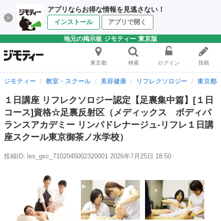
アプリならお得な情報を見逃さない！
インストール
アプリで開く
地元の掲示板 ジモティー 東京版
東京都
検索
ログイン
投稿
ジモティー
教室・スクール
美容健康
リフレクソロジー
東京都
１日講座 リフレクソロジー認定【足裏集中篇】[１日
コース]資格☆足裏反射区（メディックス ボディバ
ランスアカデミー リンパドレナージュ-リフレ１日講
座スクール東京御茶ノ水学校）
投稿ID: les_gsc_7102045002320001
2026年7月25日 18:50