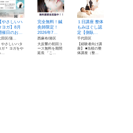
【やさしいハ
完全無料！鍼
１日講座 整体
タヨガ】8月
灸師限定！
もみほぐし認
開催日のお…
2026年7…
定【側臥…
大田区/蒲…
西麻布/港区
千代田区
＊やさしいハタ
大反響の初回コ
【経験者向け講
ヨガ＊ ヨガをや
ース無料を期間
座】 ■当校の整
っ…
延長 「こ…
体講座（整…