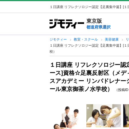
１日講座 リフレクソロジー認定【足裏集中篇】[１日
東京版
都道府県選択
ジモティー
教室・スクール
美容健康
１日講座 リフレクソロジー認定【足裏集中篇】[１
校）
１日講座 リフレクソロジー認
ース]資格☆足裏反射区（メデ
スアカデミー リンパドレナー
ール東京御茶ノ水学校）
（投稿ID :