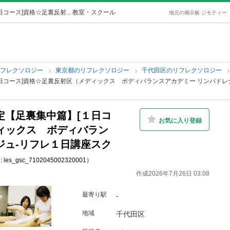
コース]資格☆足裏反射... 教室・スクール
地元の掲示板 ジモティー
リフレクソロジー
東京都のリフレクソロジー
千代田区のリフレクソロジー
日コース]資格☆足裏反射区（メディックス ボディバランスアカデミー リンパドレ
定【足裏集中篇】[１日コ
お気に入り登録
ィックス ボディバラン
ジュ-リフレ１日講座スク
 les_gsc_7102045002320001）
作成2026年7月26日 03:08
最寄り駅
-
地域
千代田区