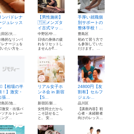
リンパドレナ
【男性施術】
手厚い就職個
ージュレッス
🇹🇭メンズタ
別サポートの
ン
イ古式マッ…
整体学校！…
大田区/大…
中野区/中…
豊島区
本格的なリンパ
日頃の身体の疲
初めて習う方で
ドレナージュを
れをリセットし
も参加していた
習いたい方を…
ませんか⁉️…
だけます。 …
🚶‍♂️【相場の半
リアル女子ホ
24800円【友
額！】激安・
ンネ会 in 新宿
割有】セルフ
出張…
【S…
ジェル…
豊島区/池…
新宿区/新…
品川区
‍♂️激安・出張パ
女性同士だから
【講座内容】初
ーソナルトレー
こそ話せるこ
心者・未経験者
ニング…
と。 安…
向けのレッス…