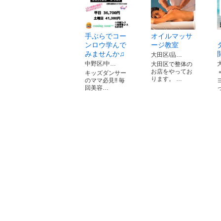
手ぶらでコー
オイルマッサ
ンロウ学んで
ージ教室
みませんか♫
大田区/品…
中野区/中…
大田区で整体の
お店をやってお
キッズダンサー
ります。 …
のママ必見!! 毎
回美容…