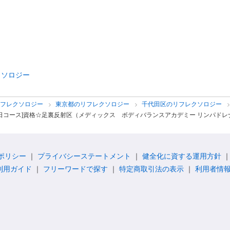
クソロジー
リフレクソロジー
東京都のリフレクソロジー
千代田区のリフレクソロジー
日コース]資格☆足裏反射区（メディックス ボディバランスアカデミー リンパドレ
ポリシー
プライバシーステートメント
健全化に資する運用方針
利用ガイド
フリーワードで探す
特定商取引法の表示
利用者情