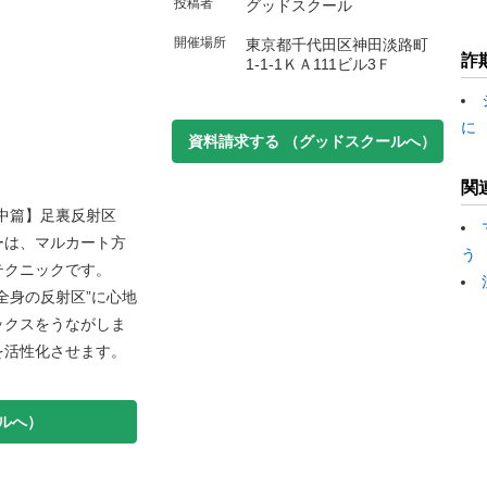
投稿者
グッドスクール
開催場所
東京都千代田区神田淡路町
詐
1-1-1ＫＡ111ビル3Ｆ
に
資料請求する
（グッドスクールへ）
関
集中篇】足裏反射区
ーは、マルカート方
う
テクニックです。
全身の反射区”に心地
ックスをうながしま
を活性化させます。
ルへ）