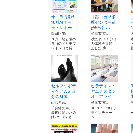
オーラ撮影&
【顔ヨガ📍多
無料AIオー
摩センター徒
ラ・レポー…
歩5分】パ…
墨田区/錦…
多摩市/京…
８月、脳と腸の
\大好評！！顔ヨ
ヨガのイルチブ
ガ体験会追加し
レインヨガ錦…
ました🙌/…
セルフケボデ
ピラティス・
ィケアWS 自
ヤムナスタジ
分の身体…
オ アライ…
めじろ台/…
多摩市/京…
「身体の声」、
align charm｜ア

最後に聞いたの
ラインチャー
はいつですか…
ム…