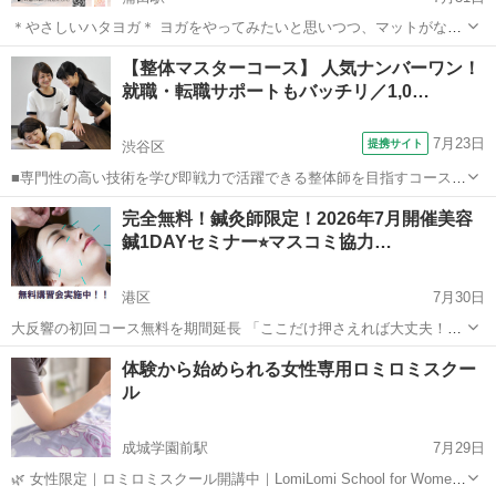
＊やさしいハタヨガ＊ ヨガをやってみたいと思いつつ、マットがない
な、ヨガウェアはどうしよう…となかなか始められなかった方にお勧
東京
大田区
蒲田駅
その他
ハタヨガ
【整体マスターコース】 人気ナンバーワン！
めのクラスです。 柔術のスタジオで床は柔らかいマットになっていま
就職・転職サポートもバッチリ／1,0…
すので、ヨガマットは不要...
7月23日
提携サイト
渋谷区
■専門性の高い技術を学び即戦力で活躍できる整体師を目指すコース■
いかなる環境でも通用する整体のプロフェッショナルとして必要な3要
東京
渋谷区
整体
完全無料！鍼灸師限定！2026年7月開催美容
素(知識・技術・マインド)を習得していきます。 講義で学んだ技術を
鍼1DAYセミナー⭐︎マスコミ協力…
覚えるだけではなく、なぜ...
港区
7月30日
大反響の初回コース無料を期間延長 「ここだけ押さえれば大丈夫！リ
クエストの多い気になるポイント改善方法！」 鍼灸師新卒者も歓迎！
東京
港区
マッサージ
小顔
体験から始められる女性専用ロミロミスクー
令和8年 7月 日曜日開催 【鍼灸資格者もしくは鍼灸学生限定】 ...
ル
成城学園前駅
7月29日
🌿 女性限定｜ロミロミスクール開講中｜LomiLomi School for Women