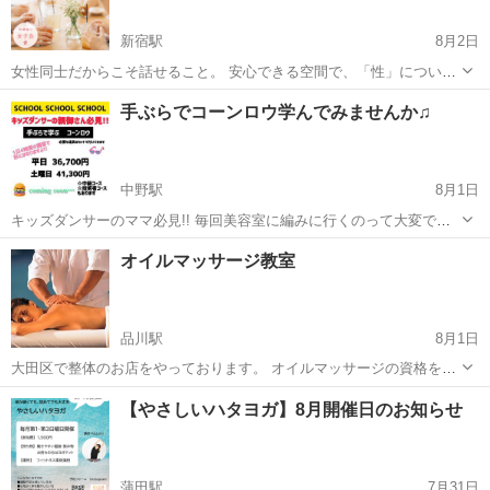
新宿駅
8月2日
女性同士だからこそ話せること。 安心できる空間で、「性」について
気軽にお話ししてみませんか？ 「パートナーには話しづらい…」 「他
東京
新宿区
新宿駅
美容健康
シングルマザー
手ぶらでコーンロウ学んでみませんか♫
の人はどう考えているんだろう？」 「ちょっと聞いてみたい」 そんな
想いや...
中野駅
8月1日
キッズダンサーのママ必見!! 毎回美容室に編みに行くのって大変です
よね！？ ママが編めたら楽ちん♫ お金も送迎も楽になる！ とお考えの
東京
中野区
中野駅
その他
ママ
オイルマッサージ教室
ママ必見です!! 道具もセットだから用意する必要ないよ！ やりたいけ
ど編めるかな… ...
品川駅
8月1日
大田区で整体のお店をやっております。 オイルマッサージの資格を取
得したい方 副業として始めたい方、将来本業として働きたい方の為に
東京
大田区
品川駅
美容健康
民間
【やさしいハタヨガ】8月開催日のお知らせ
スクールを開いております。 講師は、整体、オイルマッサージ歴10年
のプロになります。 足か...
蒲田駅
7月31日