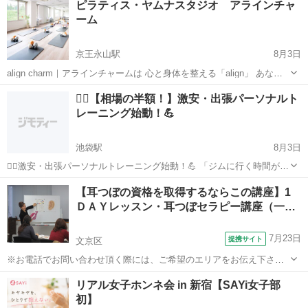
ピラティス・ヤムナスタジオ アラインチャ
い」と思っていませんか？ ヨーロッパで長年プロダンサーとして身体
ーム
と向き合ってきた経験と、官足法を...
京王永山駅
8月3日
align charm｜アラインチャームは 心と身体を整える「align」 あなた
らしい魅力を引き立てる「charming」 そして心と身体のお守りとなる
東京
多摩市
京王永山駅
その他
ヤムナ
🚶‍♂️【相場の半額！】激安・出張パーソナルト
「charm」 3つの想いを込めて生まれたスタジオです。 ...
レーニング始動！💪
池袋駅
8月3日
🚶‍♂️激安・出張パーソナルトレーニング始動！💪 「ジムに行く時間がな
い」「在宅ワークで運動不足」 そんなあなたの自宅が、今すぐ“専属ジ
東京
豊島区
池袋駅
その他
パーソナルトレーニング
【耳つぼの資格を取得するならこの講座】1
ム”になります。 💸破格のプラン 体験：1回1,000円 継続...
ＤＡＹレッスン・耳つぼセラピー講座（一…
7月23日
提携サイト
文京区
※お電話でお問い合わせ頂く際には、ご希望のエリアをお伝え下さ
い。 ★耳つぼを学んでみたい方、大歓迎です！ ★本講座ではわかりや
東京
文京区
エステ
リアル女子ホンネ会 in 新宿【SAYi女子部
すい講義と実践練習を行いますので、初めての方でも安心してご受講
初】
頂けます。 ★本講座を受講す...