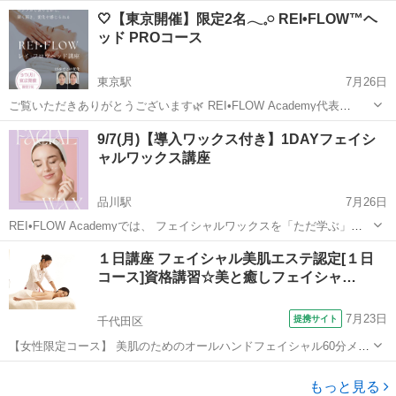
世田谷・宇奈根、野川沿いにある静かなプライベートサロンで ハワイ
東京
世田谷区
成城学園前駅
マッサージ
ロミロミ
🤍【東京開催】限定2名𓂃𓈒𓏸 REI•FLOW™ヘ
の伝統的な癒し「ロミロミ」を学べる**プライベートレッスン（Priv...
ッド PROコース
東京駅
7月26日
ご覧いただきありがとうございます🌿 REI•FLOW Academy代表
**Marie**です。 東京都23区内にて、 REI•FLOW™ヘッド PROコース
東京
江東区
東京駅
ヘッドスパ
ヘッド
9/7(月)【導入ワックス付き】1DAYフェイシ
を開催いたします✨ ──────────...
ャルワックス講座
品川駅
7月26日
REI•FLOW Academyでは、 フェイシャルワックスを「ただ学ぶ」だ
けではなく、 受講後すぐにサロンメニューとして導入できる実践講座
東京
江東区
品川駅
美容健康
フェイシャル
１日講座 フェイシャル美肌エステ認定[１日
を開催しています。 お顔の産毛や古い角質をやさしく取り除き、 明る
コース]資格講習☆美と癒しフェイシャ…
く...
7月23日
提携サイト
千代田区
【女性限定コース】 美肌のためのオールハンドフェイシャル60分メニ
ュー技術が身につく１日講座です。クレンジングから洗顔、フェイシ
東京
千代田区
アロマ
ャルマッサージ、パックまでフルコースのレッスンです。美と癒しの
もっと見る