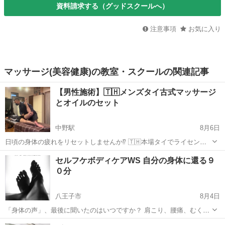
資料請求する（グッドスクールへ）
注意事項
お気に入り
マッサージ(美容健康)の教室・スクールの関連記事
【男性施術】🇹🇭メンズタイ古式マッサージ
とオイルのセット
中野駅
8月6日
日頃の身体の疲れをリセットしませんか⁉️ 🇹🇭本場タイでライセンス
取得🇹🇭 【男性限定】 ✨タイ古式🇹🇭マッサージとボディオイルマッ
東京
中野区
中野駅
マッサージ
タイ式
セルフケボディケアWS 自分の身体に還る９
サージ✨ ✨✨期間限定✨8月中は、特別価格で提供します この機会に
０分
ぜひご体験...
八王子市
8月4日
「身体の声」、最後に聞いたのはいつですか？ 肩こり、腰痛、むく
み、冷え、疲れが抜けない… そんな不調を「年齢だから」「仕方な
東京
八王子市
フットマッサージ
肩こり