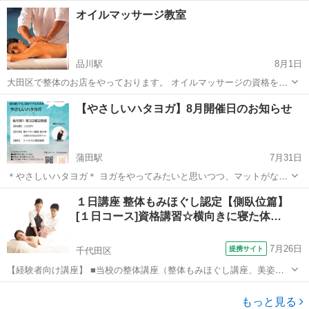
よね！？ ママが編めたら楽ちん♫ お金も送迎も楽になる！ とお考えの
東京
中野区
中野駅
その他
ママ
オイルマッサージ教室
ママ必見です!! 道具もセットだから用意する必要ないよ！ やりたいけ
ど編めるかな… ...
品川駅
8月1日
大田区で整体のお店をやっております。 オイルマッサージの資格を取
得したい方 副業として始めたい方、将来本業として働きたい方の為に
東京
大田区
品川駅
美容健康
民間
【やさしいハタヨガ】8月開催日のお知らせ
スクールを開いております。 講師は、整体、オイルマッサージ歴10年
のプロになります。 足か...
蒲田駅
7月31日
＊やさしいハタヨガ＊ ヨガをやってみたいと思いつつ、マットがない
な、ヨガウェアはどうしよう…となかなか始められなかった方にお勧
東京
大田区
蒲田駅
その他
ハタヨガ
１日講座 整体もみほぐし認定【側臥位篇】
めのクラスです。 柔術のスタジオで床は柔らかいマットになっていま
[１日コース]資格講習☆横向きに寝た体…
すので、ヨガマットは不要...
7月26日
提携サイト
千代田区
【経験者向け講座】 ■当校の整体講座（整体もみほぐし講座、美姿勢
バランス整体など）を受講された方 または、 ■整体や ほぐし などの
東京
千代田区
整体
実務経験のある方（経験年数 約1年以上） 側臥位「横向き」でのほぐ
もっと見る