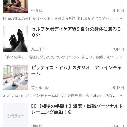
中野駅
8月6日
日頃の身体の疲れをリセットしませんか⁉️ 🇹🇭本場タイでライセンス
取得🇹🇭 【男性限定】 ✨タイ古式🇹🇭マッサージとボディオイルマッ
東京
中野区
中野駅
マッサージ
タイ式
セルフケボディケアWS 自分の身体に還る９
サージ✨ ✨✨期間限定✨8月中は、特別価格で提供します この機会に
０分
ぜひご体験...
八王子市
8月4日
「身体の声」、最後に聞いたのはいつですか？ 肩こり、腰痛、むく
み、冷え、疲れが抜けない… そんな不調を「年齢だから」「仕方な
東京
八王子市
フットマッサージ
肩こり
ピラティス・ヤムナスタジオ アラインチャ
い」と思っていませんか？ ヨーロッパで長年プロダンサーとして身体
ーム
と向き合ってきた経験と、官足法を...
京王永山駅
8月3日
align charm｜アラインチャームは 心と身体を整える「align」 あなた
らしい魅力を引き立てる「charming」 そして心と身体のお守りとなる
東京
多摩市
京王永山駅
その他
ヤムナ
🚶‍♂️【相場の半額！】激安・出張パーソナルト
「charm」 3つの想いを込めて生まれたスタジオです。 ...
レーニング始動！💪
池袋駅
8月3日