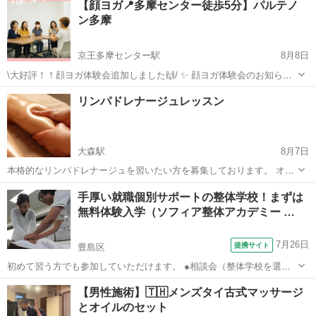
【顔ヨガ📍多摩センター徒歩5分】パルテノ
ーソナルレポート無料プレゼントキャンペーンを実施いたします👍 💁‍♀️
ン多摩
こんな方にオススメ☝...
京王多摩センター駅
8月8日
\大好評！！顔ヨガ体験会追加しました🙌/ ✨ 顔ヨガ体験会のお知らせ
✨ 8/18(火) 11:30-12:30 パルテノン多摩 クリエイティブラボ1 「顔のた
東京
多摩市
京王多摩センター駅
その他
表情筋
リンパドレナージュレッスン
るみは表情筋が原因かも？」 普段あまり使えていない表情筋をやさ
し...
大森駅
8月7日
本格的なリンパドレナージュを習いたい方を募集しております。 オイ
ルを使用し全身のリンパの流れを促進する施術です。 ペアレッスン、
東京
大田区
大森駅
美容健康
リンパドレナージュ
手厚い就職個別サポートの整体学校！まずは
マンツーマンレッスン、生徒さん同士のレッスンなど臨機応変にご対
無料体験入学（ソフィア整体アカデミー …
応いたします。 料金は都度...
7月26日
提携サイト
豊島区
初めて習う方でも参加していただけます。 ●相談会（整体学校を選ぶ
ときの注意点は？、開業して成功するには？など、どんなことでもご
東京
豊島区
マッサージ
【男性施術】🇹🇭メンズタイ古式マッサージ
相談ください） ●実際のレッスンに参加して、レッスンを体験 ●講師
とオイルのセット
や生徒による整体施術体験 ●学校...