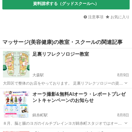
資料請求する（グッドスクールへ）
注意事項
お気に入り
マッサージ(美容健康)の教室・スクールの関連記事
足裏リフレクソロジー教室
大森駅
8月9日
大田区で整体のお店をやっております。 足裏リフレクソロジーの資格
を取得したい方 副業として始めたい方、将来本業として働きたい方の
東京
大田区
大森駅
リフレクソロジー
民間
オーラ撮影&無料AIオーラ・レポートプレゼ
為にスクールを開いております。 講師は、整体歴10年のプロになりま
ントキャンペーンのお知らせ
す。 民間のスクールですと...
錦糸町駅
8月8日
８月、脳と腸のヨガのイルチブレインヨガ錦糸町スタジオではオーラ
撮影をして、体や心の状態を詳しいAIレポートで知れる24タイプ・パ
東京
墨田区
錦糸町駅
美容健康