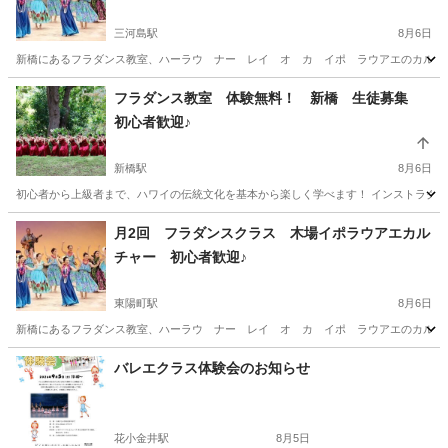
三河島駅
8月6日
新橋にあるフラダンス教室、ハーラウ ナー レイ オ カ イポ ラウアエのカルチャー
東京
荒川区
三河島駅
フラダンス
レッスン
フラダンス教室 体験無料！ 新橋 生徒募集
初心者歓迎♪
新橋駅
8月6日
初心者から上級者まで、ハワイの伝統文化を基本から楽しく学べます！ インストラクタ
東京
港区
新橋駅
フラダンス
ハワイ
月2回 フラダンスクラス 木場イポラウアエカル
チャー 初心者歓迎♪
東陽町駅
8月6日
新橋にあるフラダンス教室、ハーラウ ナー レイ オ カ イポ ラウアエのカルチャー
東京
江東区
東陽町駅
フラダンス
東京
江東区
バレエクラス体験会のお知らせ
東陽町駅
フラダンス
クラス
花小金井駅
8月5日