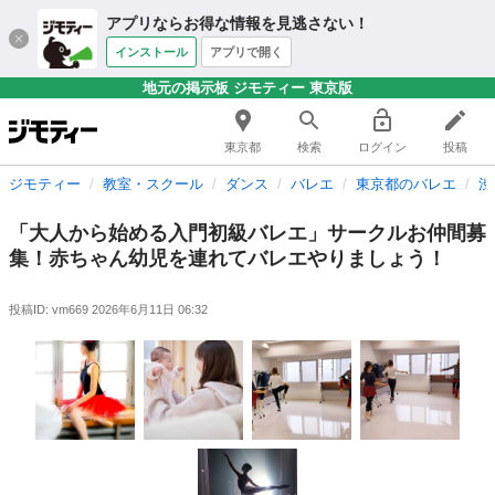
アプリならお得な情報を見逃さない！
インストール
アプリで開く
地元の掲示板 ジモティー 東京版
東京都
検索
ログイン
投稿
ジモティー
教室・スクール
ダンス
バレエ
東京都のバレエ
渋
「大人から始める入門初級バレエ」サークルお仲間募
集！赤ちゃん幼児を連れてバレエやりましょう！
投稿ID: vm669
2026年6月11日 06:32