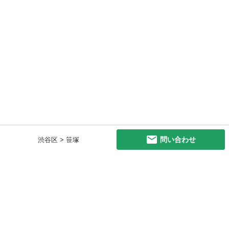
問い合わせ
渋谷区 > 笹塚
初めての方へ
利用規約
プライバシーポリシー
プライバシー・ステートメント
健全化に資する運用方針
お問い合わせ