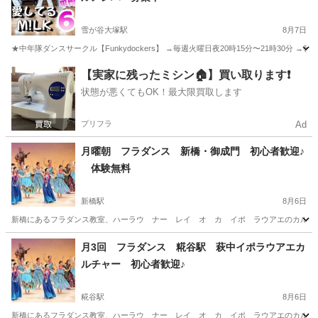
雪が谷大塚駅
8月7日
★中年隊ダンスサークル【Funkydockers】 →毎週火曜日夜20時15分〜21時30分 →嶺
東京
大田区
雪が谷大塚駅
ダンス
踊ってみた
【実家に残ったミシン🏠】買い取ります❗️
状態が悪くてもOK！最大限買取します
プリフラ
Ad
月曜朝 フラダンス 新橋・御成門 初心者歓迎♪
体験無料
新橋駅
8月6日
新橋にあるフラダンス教室、ハーラウ ナー レイ オ カ イポ ラウアエのカルチャー
東京
港区
新橋駅
フラダンス
東京
港区
御成門駅
月3回 フラダンス 糀谷駅 萩中イポラウアエカ
ルチャー 初心者歓迎♪
フラダンス
無料
糀谷駅
8月6日
新橋にあるフラダンス教室、ハーラウ ナー レイ オ カ イポ ラウアエのカルチャー