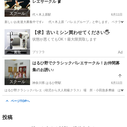
レエサークル 🩰
スクール
代々木上原駅
6月11日
新しいお友達大募集中です♪ 代々木上原「バレエグループ」と申します。 ベテランバ
東京
渋谷区
代々木上原駅
バレエ
サークル
【求】古いミシン買わせてください🖐️
状態が悪くてもOK！最大限買取します
プリフラ
Ad
はるひ野でクラシックバレエサークル！お仲間募
集のお誘い♪
スクール
神奈川県 はるひ野駅
6月11日
はるひ野クラシックバレエ（幼児から大人初級クラス） 場 所・小田急多摩線 はる
神奈川
川崎市
はるひ野駅
バレエ
クラシックバレエ
ページTOPへ
投稿