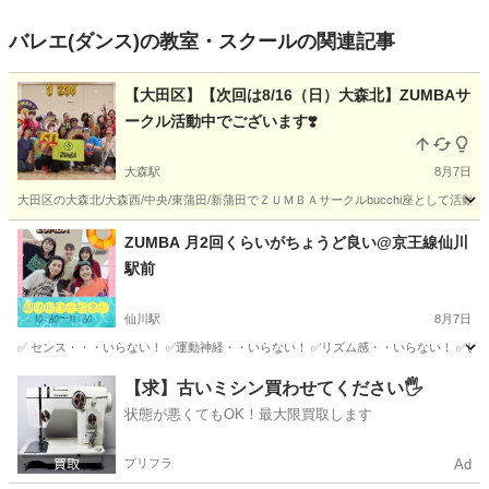
バレエ(ダンス)の教室・スクールの関連記事
【大田区】【次回は8/16（日）大森北】ZUMBAサ
ークル活動中でございます❣️
大森駅
8月7日
大田区の大森北/大森西/中央/東蒲田/新蒲田でＺＵＭＢＡサークルbucchi座として活動
東京
大田区
大森駅
ズンバ
ZUMBA
ZUMBA 月2回くらいがちょうど良い@京王線仙川
駅前
仙川駅
8月7日
✅ センス・・・いらない！ ✅運動神経・・いらない！ ✅リズム感・・いらない！ ✅しば
東京
調布市
仙川駅
ズンバ
ZUMBA
【求】古いミシン買わせてください🖐️
状態が悪くてもOK！最大限買取します
プリフラ
Ad