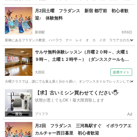
東京
大田区
糀谷駅
フラダンス
クラス
月2回土曜 フラダンス 新宿 都庁前 初心者歓
迎♪ 体験無料
新宿駅
8月6日
新橋にあるフラダンス教室、ハーラウ ナー レイ オ カ イポ ラウアエのカルチャー
東京
新宿区
新宿駅
フラダンス
クラス
サルサ無料体験レッスン（月曜２０時～、火曜１
９時～、土曜１２時半～）（ダンススクールもり
京急平和島駅（大田区）より徒歩３分）
大田区
提携サイト
火曜クラスでは、誰にでも覚え易く分かり易い、オンワンスタイルでレッスンしています
東京
大田区
サルサダンス
【求】古いミシン買わせてください🖐️
状態が悪くてもOK！最大限買取します
プリフラ
Ad
月2回 フラダンス 三河島駅すぐ イポラウアエ
カルチャー西日暮里 初心者歓迎