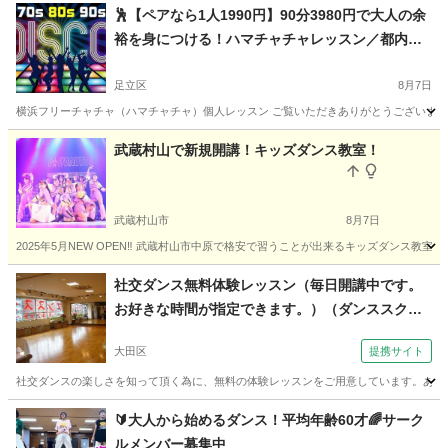
🕺【ペアなら1人1990円】90分3980円で大人の余
裕を身につける！ハマチャチャレッスン／都内・
神奈川／横浜フリーチャチャ（ハマチャチャ）レ
ッスン
足立区
8月7日
横浜フリーチャチャ（ハマチャチャ）個人レッスン ご覧いただきありがとうございます！ 
東京
足立区
その他
ハマチャチャ
武蔵村山で新規開講！キッズダンス教室！
武蔵村山市
8月7日
2025年5月NEW OPEN‼️ 武蔵村山市中原で格安で習うことが出来るキッズダンス教室です！ 優
東京
武蔵村山市
ヒップホップ
キッズダンス
社交ダンス無料体験レッスン（毎日開講中です。
お好きな時間が指定できます。）（ダンススクー
ルもり 京急平和島駅（大田区）より徒歩３分）
大田区
提携サイト
社交ダンスの楽しさを知って頂く為に、無料の体験レッスンをご用意しています。あなた
東京
大田区
社交ダンス
🔰大人から始めるダンス！平均年齢60才🌈サーク
ルメンバー募集中