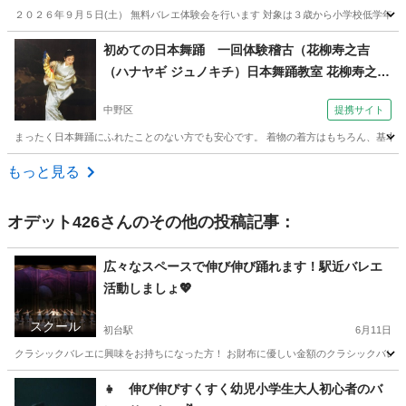
２０２６年９月５日(土） 無料バレエ体験会を行います 対象は３歳から小学校低学年のお
東京
小平市
花小金井駅
バレエ
クラス
初めての日本舞踊 一回体験稽古（花柳寿之吉
（ハナヤギ ジュノキチ）日本舞踊教室 花柳寿之
介・寿之吉日本舞踊稽古所）
中野区
提携サイト
まったく日本舞踊にふれたことのない方でも安心です。 着物の着方はもちろん、基本から
東京
中野区
その他
もっと見る
オデット426
さんのその他の投稿記事：
広々なスペースで伸び伸び踊れます！駅近バレエ
活動しましょ💖
スクール
初台駅
6月11日
クラシックバレエに興味をお持ちになった方！ お財布に優しい金額のクラシックバレエサ
東京
渋谷区
初台駅
バレエ
大人
👧 伸び伸びすくすく幼児小学生大人初心者のバ