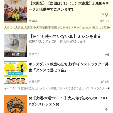
東京
板橋区
大山駅
フラダンス
フラ
【大田区】【次回は8/16（日）大森北】ZUMBAサ
ークル活動中でございます❣️
大森駅
8月8日
大田区の大森北/大森西/中央/東蒲田/新蒲田でＺＵＭＢＡサークルbucchi座として活動
東京
大田区
大森駅
ズンバ
ZUMBA
【何年も使っていない🧵】ミシンを査定
状態が悪くてもOK！最大限買取します
プリフラ
Ad
キッズダンス教室の立ち上げ×インストラクター募
集「ダンスで遊ぼう会」
世田谷区
8月8日
キッズダンス教室の立ち上げメンバー募集「ダンスで遊ぼう会」 インストラクター募集 
東京
世田谷区
ダンス
キッズダンス
🌼【火曜•木曜21:00〜】大人向け初めてのHIPHO
Pダンスレッスン🌼