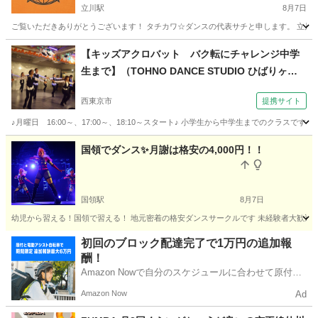
立川駅
8月7日
ご覧いただきありがとうございます！ タチカワ☆ダンスの代表サチと申します。 立川
東京
立川市
立川駅
ダンス
初心者
【キッズアクロバット バク転にチャレンジ中学
生まで】（TOHNO DANCE STUDIO ひばりヶ丘
校）
西東京市
提携サイト
♪月曜日 16:00～、17:00～、18:10～スタート♪ 小学生から中学生までのクラ
東京
西東京市
その他
国領でダンス✨月謝は格安の4,000円！！
国領駅
8月7日
幼児から習える！国領で習える！ 地元密着の格安ダンスサークルです 未経験者大歓迎！ お友達と
東京
調布市
国領駅
ヒップホップ
サークル
初回のブロック配達完了で1万円の追加報
酬！
Amazon Nowで自分のスケジュールに合わせて原付や
電動アシスト自転車で配達し、報酬を獲得しましょ
Amazon Now
Ad
う！