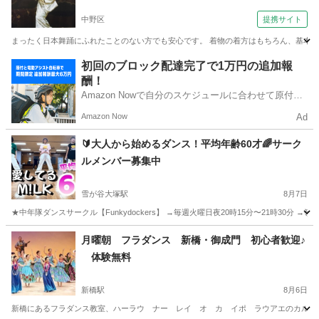
介・寿之吉日本舞踊稽古所）
中野区
提携サイト
まったく日本舞踊にふれたことのない方でも安心です。 着物の着方はもちろん、基本から
東京
中野区
その他
初回のブロック配達完了で1万円の追加報
酬！
Amazon Nowで自分のスケジュールに合わせて原付や
電動アシスト自転車で配達し、報酬を獲得しましょ
Amazon Now
Ad
う！
🔰大人から始めるダンス！平均年齢60才🌈サーク
ルメンバー募集中
雪が谷大塚駅
8月7日
★中年隊ダンスサークル【Funkydockers】 →毎週火曜日夜20時15分〜21時30分 →嶺
東京
大田区
雪が谷大塚駅
ダンス
踊ってみた
月曜朝 フラダンス 新橋・御成門 初心者歓迎♪
体験無料
新橋駅
8月6日
新橋にあるフラダンス教室、ハーラウ ナー レイ オ カ イポ ラウアエのカルチャー