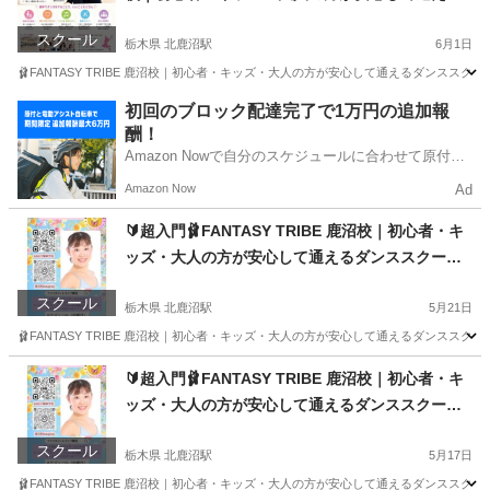
ダンススクール🩰
スクール
栃木県 北鹿沼駅
6月1日
🩰FANTASY TRIBE 鹿沼校｜初心者・キッズ・大人の方が安心して通えるダンススクー
栃木
鹿沼市
北鹿沼駅
ジャズダンス
初心者
初回のブロック配達完了で1万円の追加報
酬！
Amazon Nowで自分のスケジュールに合わせて原付や
電動アシスト自転車で配達し、報酬を獲得しましょ
Amazon Now
Ad
う！
🔰超入門🩰FANTASY TRIBE 鹿沼校｜初心者・キ
ッズ・大人の方が安心して通えるダンススクール
🩰
スクール
栃木県 北鹿沼駅
5月21日
🩰FANTASY TRIBE 鹿沼校｜初心者・キッズ・大人の方が安心して通えるダンススクー
栃木
鹿沼市
北鹿沼駅
ジャズダンス
初心者
🔰超入門🩰FANTASY TRIBE 鹿沼校｜初心者・キ
ッズ・大人の方が安心して通えるダンススクール
🩰
スクール
栃木県 北鹿沼駅
5月17日
🩰FANTASY TRIBE 鹿沼校｜初心者・キッズ・大人の方が安心して通えるダンススクー