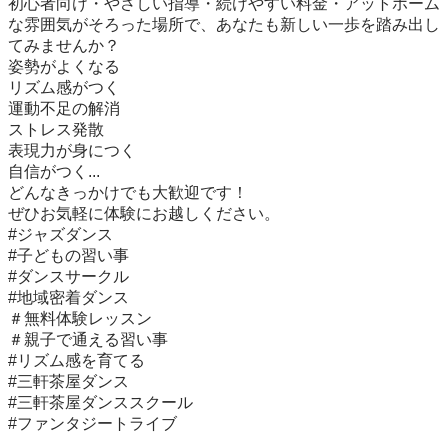
初心者向け・やさしい指導・続けやすい料金・アットホーム
な雰囲気がそろった場所で、あなたも新しい一歩を踏み出し
てみませんか？

姿勢がよくなる

リズム感がつく

運動不足の解消

ストレス発散

表現力が身につく

自信がつく...

どんなきっかけでも大歓迎です！

ぜひお気軽に体験にお越しください。

#ジャズダンス

#子どもの習い事

#ダンスサークル

#地域密着ダンス

＃無料体験レッスン

＃親子で通える習い事

#リズム感を育てる

#三軒茶屋ダンス

#三軒茶屋ダンススクール

#ファンタジートライブ