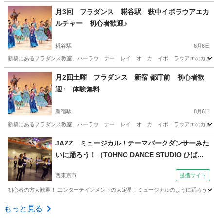
東京
港区
新橋駅
フラダンス
東京
港区
御成門駅
月3回 フラダンス 糀谷駅 萩中イポラウアエカ
ルチャー 初心者歓迎♪
フラダンス
無料
糀谷駅
8月6日
新橋にあるフラダンス教室、ハーラウ ナー レイ オ カ イポ ラウアエのカルチャー
東京
大田区
糀谷駅
フラダンス
クラス
月2回土曜 フラダンス 新宿 都庁前 初心者歓
迎♪ 体験無料
新宿駅
8月6日
新橋にあるフラダンス教室、ハーラウ ナー レイ オ カ イポ ラウアエのカルチャー
東京
新宿区
新宿駅
フラダンス
クラス
JAZZ ミュージカル！テーマパークダンサーみた
いに踊ろう！（TOHNO DANCE STUDIO ひばり
ヶ丘校）
西東京市
提携サイト
初心者の方大歓迎！ エンターテインメントの大定番！ミュージカルのように踊ろう。 
東京
西東京市
ジャズダンス
もっと見る