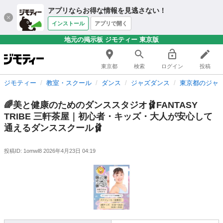
アプリならお得な情報を見逃さない！
インストール
アプリで開く
地元の掲示板 ジモティー 東京版
東京都
検索
ログイン
投稿
ジモティー
教室・スクール
ダンス
ジャズダンス
東京都のジャ
🌈美と健康のためのダンススタジオ🩰FANTASY
TRIBE 三軒茶屋｜初心者・キッズ・大人が安心して
通えるダンススクール🩰
投稿ID: 1omwl8
2026年4月23日 04:19