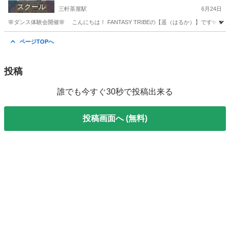
スクール
三軒茶屋駅
6月24日
🌸ダンス体験会開催🌸 こんにちは！ FANTASY TRIBEの【遥（はるか）】です✨ 🌷【
東京
世田谷区
三軒茶屋駅
ジャズダンス
大人
ページTOPへ
投稿
誰でも今すぐ30秒で投稿出来る
投稿画面へ (無料)