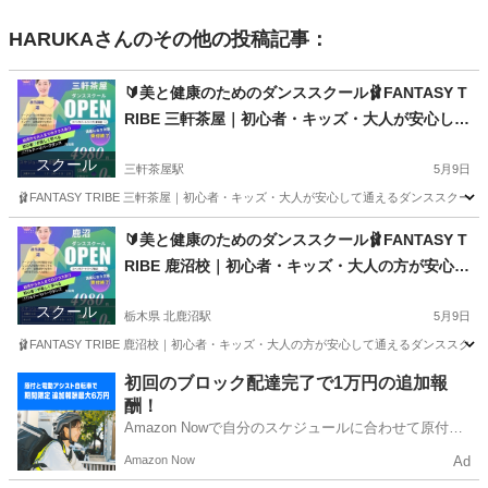
HARUKA
さんのその他の投稿記事：
🔰美と健康のためのダンススクール🩰FANTASY T
RIBE 三軒茶屋｜初心者・キッズ・大人が安心して
通えるダンススクール🩰
スクール
三軒茶屋駅
5月9日
🩰FANTASY TRIBE 三軒茶屋｜初心者・キッズ・大人が安心して通えるダンススクール
東京
世田谷区
三軒茶屋駅
ダンス
初心者
🔰美と健康のためのダンススクール🩰FANTASY T
RIBE 鹿沼校｜初心者・キッズ・大人の方が安心し
て通えるダンススクール🩰
スクール
栃木県 北鹿沼駅
5月9日
🩰FANTASY TRIBE 鹿沼校｜初心者・キッズ・大人の方が安心して通えるダンススクー
栃木
鹿沼市
北鹿沼駅
ジャズダンス
初心者
初回のブロック配達完了で1万円の追加報
酬！
Amazon Nowで自分のスケジュールに合わせて原付や
電動アシスト自転車で配達し、報酬を獲得しましょ
Amazon Now
Ad
う！