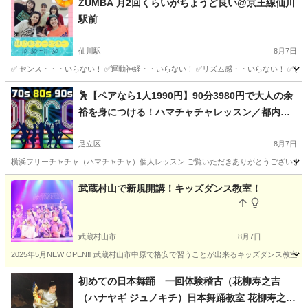
ZUMBA 月2回くらいがちょうど良い@京王線仙川
駅前
仙川駅
8月7日
✅ センス・・・いらない！ ✅運動神経・・いらない！ ✅リズム感・・いらない！ ✅しば
東京
調布市
仙川駅
ズンバ
ZUMBA
🕺【ペアなら1人1990円】90分3980円で大人の余
裕を身につける！ハマチャチャレッスン／都内・
神奈川／横浜フリーチャチャ（ハマチャチャ）レ
ッスン
足立区
8月7日
横浜フリーチャチャ（ハマチャチャ）個人レッスン ご覧いただきありがとうございます！ 
東京
足立区
その他
ハマチャチャ
武蔵村山で新規開講！キッズダンス教室！
武蔵村山市
8月7日
2025年5月NEW OPEN‼️ 武蔵村山市中原で格安で習うことが出来るキッズダンス教室です！ 優
東京
武蔵村山市
ヒップホップ
キッズダンス
初めての日本舞踊 一回体験稽古（花柳寿之吉
（ハナヤギ ジュノキチ）日本舞踊教室 花柳寿之