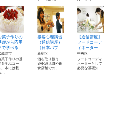
お菓子作りの
接客心理講習
【通信講座】
基礎から応用
（通信講座）
フードコーデ
まで学べる…
（日本パブ…
ィネーター…
武蔵野市
新宿区
中央区
お菓子作りの基
酒を取り扱う
フードコーディ
本を学ぶコー
BAR系店舗や飲
ネーターとして
ス。本には載
食店舗での、…
必要な基礎知…
ら…