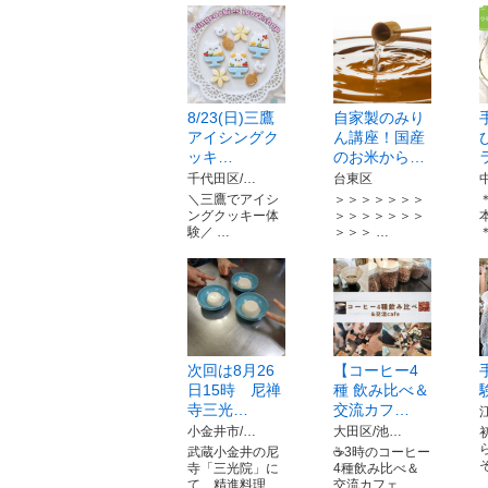
8/23(日)三鷹
自家製のみり
アイシングク
ん講座！国産
ッキ…
のお米から…
千代田区/…
台東区
＼三鷹でアイシ
＞＞＞＞＞＞＞
ングクッキー体
＞＞＞＞＞＞＞
験／ …
＞＞＞ …
次回は8月26
【コーヒー4
日15時 尼禅
種 飲み比べ＆
寺三光…
交流カフ…
小金井市/…
大田区/池…
武蔵小金井の尼
☕3時のコーヒー
寺「三光院」に
4種飲み比べ＆
て、精進料理…
交流カフェ…