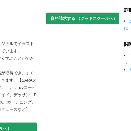
詐
資料請求する
（グッドスクールへ）
に
リジナルでイラスト
関
しています。
なく学ぶことができ
う
格が取得でき、すぐ
きます。【SARAス
。..。.。o○コーヒ
メイド、デッサン、P
水、ガーデニング、
ロデュースなど】
ルへ）