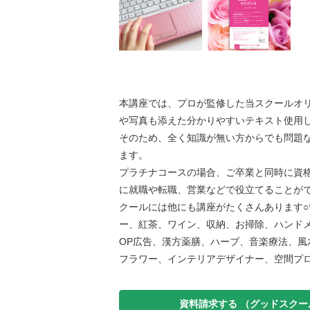
本講座では、プロが監修した当スクールオ
や写真も添えた分かりやすいテキスト使用
そのため、全く知識が無い方からでも問題
ます。
プラチナコースの場合、ご卒業と同時に資
に就職や転職、営業などで役立てることがで
クールには他にも講座がたくさんあります○*:.
ー、紅茶、ワイン、収納、お掃除、ハンド
OP広告、漢方薬膳、ハーブ、音楽療法、風
フラワー、インテリアデザイナー、空間プ
資料請求する
（グッドスクー