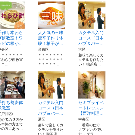
手作り本わら
大人気の三味
カクテル入門
び餅教室！ワ
唐辛子作り体
コース（日本
ラビの根か…
験！柚子が…
パブ＆バー…
中央区
台東区
港区
＊＊＊＊＊＊＊
＊＊＊＊＊＊＊
趣味で楽しくカ
本わらび餅教室
＊＊＊＊＊＊＊
クテルを作りた
＊＊…
＊＊＊＊＊ …
い！ 喫茶店…
手打ち蕎麦体
カクテル入門
セミプライベ
験教室
コース（日本
ートレッスン
パブ＆バー…
【西洋料理…
江戸川区/…
港区
中央区
初心者の🔰方か
ら本気の方まで
趣味で楽しくカ
・着席の仕方 ・
その方にあっ…
クテルを作りた
ナプキンの使い
い！ 喫茶店…
方 ・グラ…