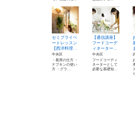
セミプライベ
【通信講座】
ートレッスン
フードコーデ
【西洋料理…
ィネーター…
中央区
中央区
・着席の仕方 ・
フードコーディ
ナプキンの使い
ネーターとして
方 ・グラ…
必要な基礎知…