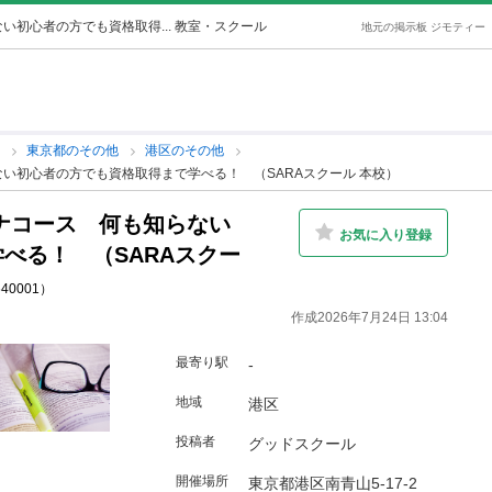
い初心者の方でも資格取得... 教室・スクール
地元の掲示板 ジモティー
他
東京都のその他
港区のその他
い初心者の方でも資格取得まで学べる！ （SARAスクール 本校）
ナコース 何も知らない
お気に入り登録
べる！ （SARAスクー
640001）
作成2026年7月24日 13:04
最寄り駅
-
地域
港区
投稿者
グッドスクール
開催場所
東京都港区南青山5-17-2