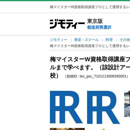
梅マイスターW資格取得講座プロとして通用するレベ
東京版
都道府県選択
ジモティー
教室・スクール
料理
その
梅マイスターW資格取得講座プロとして通用するレ
梅マイスターW資格取得講座
ルまで学べます。（諒設計アー
校）
（投稿ID : les_gsc_7101213006590001）