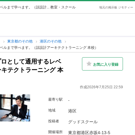
ルまで学べます。（諒設計... 教室・スクール
地元の掲示板 ジモティー
他
東京都のその他
港区のその他
ベルまで学べます。（諒設計アーキテクトラーニング 本校）
プロとして通用するレベ
お気に入り登録
キテクトラーニング 本
作成2026年7月25日 22:59
最寄り駅
-
地域
港区
投稿者
グッドスクール
開催場所
東京都港区赤坂4-13-5