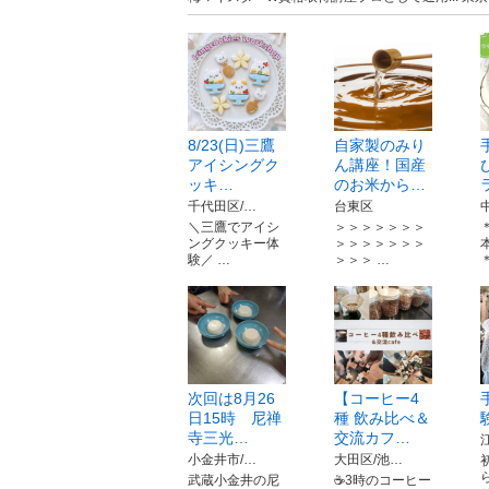
8/23(日)三鷹
自家製のみり
アイシングク
ん講座！国産
ッキ…
のお米から…
千代田区/…
台東区
＼三鷹でアイシ
＞＞＞＞＞＞＞
ングクッキー体
＞＞＞＞＞＞＞
験／ …
＞＞＞ …
次回は8月26
【コーヒー4
日15時 尼禅
種 飲み比べ＆
寺三光…
交流カフ…
小金井市/…
大田区/池…
武蔵小金井の尼
☕3時のコーヒー