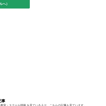
ルへ）
記事
東京 教室・スクール情報 を見ている人は、こちらの記事も見ています。