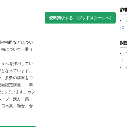
詐
資料請求する
（グッドスクールへ）
に
酒や梅酢などについ
関
、梅について一通り
う
ュラムを採用してい
容となっています。
い。多数の講座をご
協会認定講座！！卒
になっています。カフ
ハーブ、漢方・薬
、日本茶、和食、食