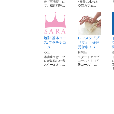
寺「三光院」に
4種飲み比べ＆
て、精進料理…
交流カフェ…
焼酎 基本コー
レッスン『プ
ス/プラチナコ
リマ』 好評
ース …
受付中！（…
港区
目黒区
本講座では、プ
スタートアップ
ロが監修した当
コースＡＢ（初
スクールオリ…
級コース） …