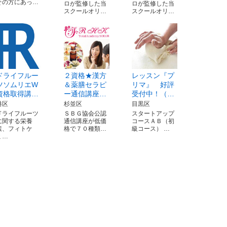
その方にあっ…
ロが監修した当
ロが監修した当
スクールオリ…
スクールオリ…
ドライフルー
２資格★漢方
レッスン『プ
ツソムリエW
＆薬膳セラピ
リマ』 好評
資格取得講…
ー通信講座…
受付中！（…
港区
杉並区
目黒区
ドライフルーツ
ＳＢＧ協会公認
スタートアップ
に関する栄養
通信講座が低価
コースＡＢ（初
素、フィトケ
格で７０種類…
級コース） …
ミ…