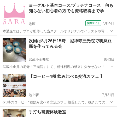
味を手作りで！ ＊＊＊＊＊＊＊＊＊＊＊＊＊＊＊＊＊＊＊ 年に12月に
東京
台東区
料理
香り
ヨーグルト基本コース/プラチナコース 何も
だけ開催する貴重な体験教室。 ９９％の人が驚く味！ 山菜教室、こん
知らない初心者の方でも資格取得まで学…
にゃく教...
7月25日
提携サイト
港区
本講座では、プロが監修した当スクールオリジナルでイラストや写真
も添えた分かりやすいテキスト使用しています。 そのため、全く知識
東京
港区
その他
次回は8月26日15時 尼禅寺三光院で胡麻豆
が無い方からでも問題なく学ぶことができます。 プラチナコースの場
腐を作ってみる会
合、ご卒業と同時に資格が取得でき、...
武蔵小金井駅
8月3日
武蔵小金井の尼寺「三光院」にて、精進料理の献立に欠かせない「胡
麻おかべ（豆腐）」作りを体験する会を開催します。 三光院の胡麻豆
東京
小金井市
武蔵小金井駅
精進料理
香り
【コーヒー4種 飲み比べ＆交流カフェ 】
腐は、漆喰の白壁のように白いことから「おかべ（御壁）」と呼ばれ
ます。皮を剥いた「磨き胡麻」を...
池上駅
7月31日
☕3時のコーヒー4種飲み比べ＆交流カフェ 焙煎したて、挽きたての コ
ーヒー豆のいい香りに包まれながら コーヒーを飲み比べて 味や香りの
東京
大田区
池上駅
コーヒー
焙煎
手打ち蕎麦体験教室
違いを味わいませんか？ 店主が丁寧にハンドドリップしたコーヒー お