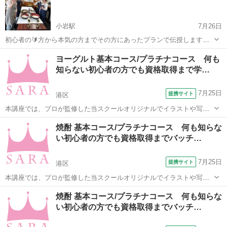
家にい...
小岩駅
7月26日
初心者の🔰方から本気の方までその方にあったプランで伝授します。
お問い合わせはお気軽に おひとり様2000円から 月曜日8-19 火曜〜日
東京
江戸川区
小岩駅
その他
蕎麦
ヨーグルト基本コース/プラチナコース 何も
曜日13：30から19時 応募の際は 1.ご希望のお日にちお時間第一希望
知らない初心者の方でも資格取得まで学…
...
7月25日
提携サイト
港区
本講座では、プロが監修した当スクールオリジナルでイラストや写真
も添えた分かりやすいテキスト使用しています。 そのため、全く知識
東京
港区
その他
焼酎 基本コース/プラチナコース 何も知らな
が無い方からでも問題なく学ぶことができます。 プラチナコースの場
い初心者の方でも資格取得までバッチ…
合、ご卒業と同時に資格が取得でき、...
7月25日
提携サイト
港区
本講座では、プロが監修した当スクールオリジナルでイラストや写真
も添えた分かりやすいテキスト使用しています。 そのため、全く知識
東京
港区
カクテル
焼酎 基本コース/プラチナコース 何も知らな
が無い方からでも問題なく学ぶことができます。 プラチナコースの場
い初心者の方でも資格取得までバッチ…
合、ご卒業と同時に資格が取得でき、...