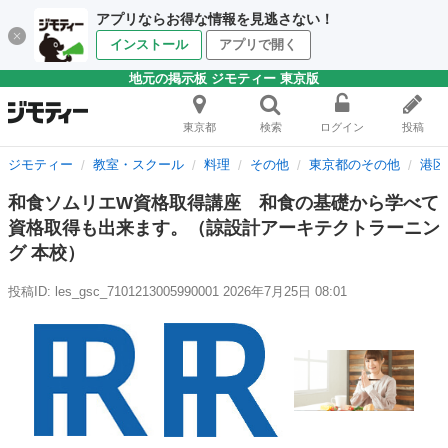
アプリならお得な情報を見逃さない！
インストール
アプリで開く
地元の掲示板 ジモティー 東京版
東京都
検索
ログイン
投稿
ジモティー
教室・スクール
料理
その他
東京都のその他
港区
和食ソムリエW資格取得講座 和食の基礎から学べて
資格取得も出来ます。（諒設計アーキテクトラーニン
グ 本校）
投稿ID: les_gsc_7101213005990001
2026年7月25日 08:01