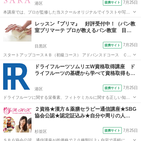
7月25日
提携サイト
港区
本講座では、プロが監修した当スクールオリジナルでイラストや写真
も添えた分かりやすいテキスト使用しています。 そのため、全く知識
東京
港区
カクテル
レッスン『プリマ』 好評受付中！（パン教
が無い方からでも問題なく学ぶことができます。 プラチナコースの場
室プリマーテ プロが教えるパン教室 目…
合、ご卒業と同時に資格が取得でき、...
7月25日
提携サイト
目黒区
スタートアップコースＡＢ（初級コース） アドバンスドコース ＣＤ
（中級コース） 生地の扱い、技術、一番難しいのが発酵などの見極
東京
目黒区
パン
ドライフルーツソムリエW資格取得講座 ド
め。そしてそれらは知識、理論、製法理解の裏付けがなければ身に付
ライフルーツの基礎から学べて資格取得も…
きません。 それらを様々なパンを作り...
7月25日
提携サイト
港区
ドライフルーツに関する栄養素、フィトケミカルに関する正しい知識
などの基本知識から学べ、更に手作りドライフルーツの製法や食感を
東京
港区
その他
２資格★漢方＆薬膳セラピー通信講座★SBG
変えるための切り方、フルーツの乾燥方法など実践的な事まで自宅で
協会公認★認定証込み★自分や周りの人…
学習することが出来ます。ぜひこの機会に...
7月25日
提携サイト
杉並区
ＳＢＧ協会公認 通信講座が低価格で７０種類以上♪ 自宅で手軽に＆