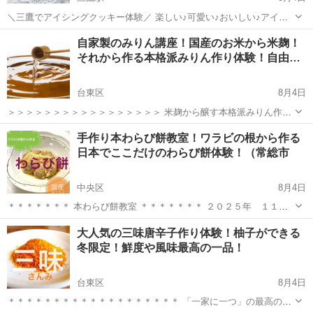
＼三鷹でアイシングクッキー体験／ 楽しい♪可愛い♪おいしい♪アイシ
ングクッキーを作ってみませんか？ 今回作るのは、白熊かき氷、グラ
東京
千代田区
三鷹駅
お菓子
アイシング
自家製のみりん講座！国産のお米から米麹！
ス、スプーン、プルメリアの4枚です🍧 ぷくぷくなフルーツのパーツ
それから作る本格派みりん作り体験！自由…
を自由にデコレー...
台東区
8月4日
＞＞＞＞＞＞＞＞＞＞＞＞＞＞＞＞＞ 米麹から醸す本格派みりん作り
体験！ みりんを作ってみませんか？ そしてそのみりんで食卓を華やか
東京
台東区
料理
魚の
手作り本わらび餅教室！ワラビの根から作る
にしませんか？ みりんは和食の三大調味料の一つで昔から...
日本でここだけのわらび餅体験！（常総市
中央区
8月4日
＊＊＊＊＊＊＊ 本わらび餅教室 ＊＊＊＊＊＊＊ ２０２５年 １１
月〜４月の期間開催！ 興味がある方は是非。 ＊＊＊＊＊＊＊＊＊＊＊
東京
中央区
料理
山菜
大人気の三味唐辛子作り体験！柚子ができる
＊＊＊ わらび餅の時期がやってきました！ 多くの人が大好...
冬限定！鮮度や風味最高の一品！
台東区
8月4日
＊＊＊＊＊＊＊＊＊＊＊＊＊＊＊＊＊＊＊ 「一家に一つ」の最高の薬