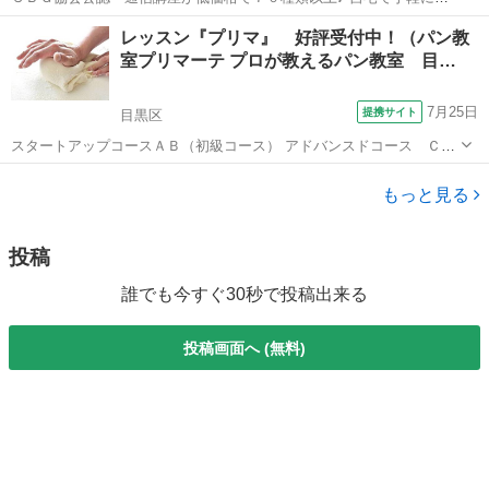
低価格で 資格が取れるのはＲＨＫトータルアカデミーだけ！！ ＨＰ
東京
杉並区
薬膳
レッスン『プリマ』 好評受付中！（パン教
★ http://www.rhk-sbg.co.jp/ ●ＳＢＧ協会公認 履歴書にも書...
室プリマーテ プロが教えるパン教室 目…
7月25日
提携サイト
目黒区
スタートアップコースＡＢ（初級コース） アドバンスドコース ＣＤ
（中級コース） 生地の扱い、技術、一番難しいのが発酵などの見極
東京
目黒区
パン
め。そしてそれらは知識、理論、製法理解の裏付けがなければ身に付
もっと見る
きません。 それらを様々なパンを作り...
投稿
誰でも今すぐ30秒で投稿出来る
投稿画面へ (無料)