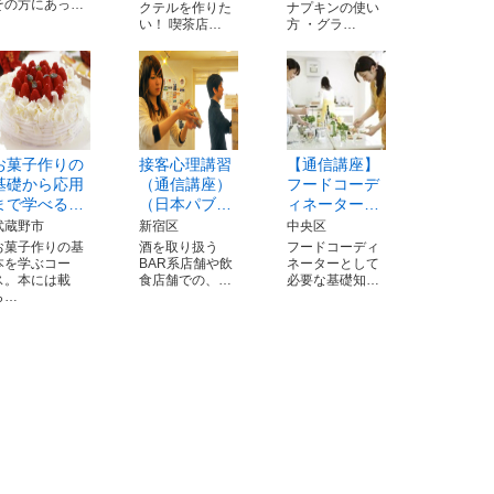
その方にあっ…
クテルを作りた
ナプキンの使い
い！ 喫茶店…
方 ・グラ…
お菓子作りの
接客心理講習
【通信講座】
基礎から応用
（通信講座）
フードコーデ
まで学べる…
（日本パブ…
ィネーター…
武蔵野市
新宿区
中央区
お菓子作りの基
酒を取り扱う
フードコーディ
本を学ぶコー
BAR系店舗や飲
ネーターとして
ス。本には載
食店舗での、…
必要な基礎知…
ら…