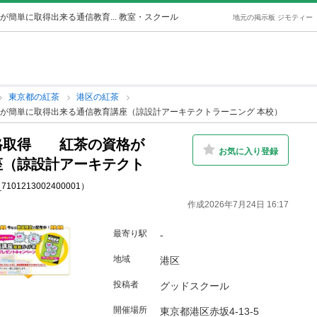
単に取得出来る通信教育... 教室・スクール
地元の掲示板 ジモティー
東京都の紅茶
港区の紅茶
が簡単に取得出来る通信教育講座（諒設計アーキテクトラーニング 本校）
格取得 紅茶の資格が
お気に入り登録
座（諒設計アーキテクト
c_7101213002400001）
作成2026年7月24日 16:17
最寄り駅
-
地域
港区
投稿者
グッドスクール
開催場所
東京都港区赤坂4-13-5