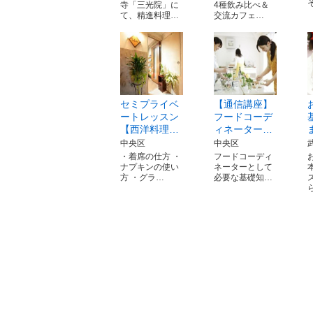
寺「三光院」に
4種飲み比べ＆
て、精進料理…
交流カフェ…
セミプライベ
【通信講座】
ートレッスン
フードコーデ
【西洋料理…
ィネーター…
中央区
中央区
・着席の仕方 ・
フードコーディ
ナプキンの使い
ネーターとして
方 ・グラ…
必要な基礎知…