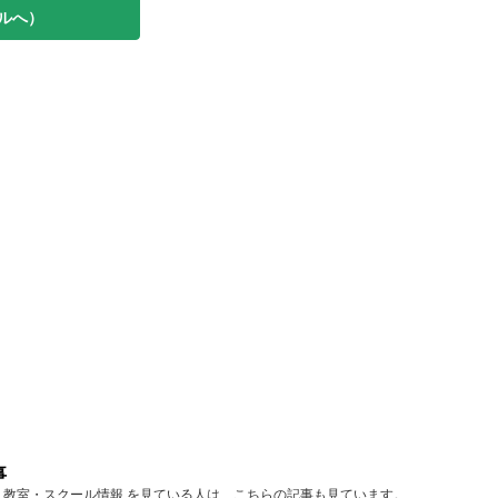
ルへ）
事
京 教室・スクール情報 を見ている人は、こちらの記事も見ています。