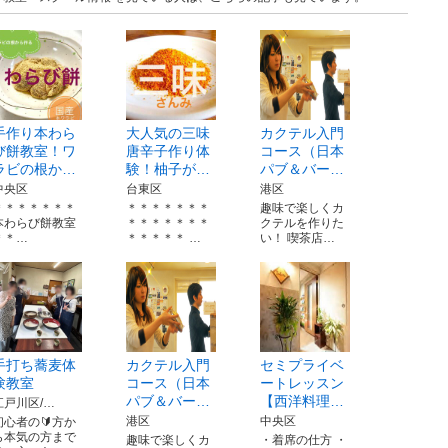
手作り本わら
大人気の三味
カクテル入門
び餅教室！ワ
唐辛子作り体
コース（日本
ラビの根か…
験！柚子が…
パブ＆バー…
中央区
台東区
港区
＊＊＊＊＊＊＊
＊＊＊＊＊＊＊
趣味で楽しくカ
本わらび餅教室
＊＊＊＊＊＊＊
クテルを作りた
＊＊…
＊＊＊＊＊ …
い！ 喫茶店…
手打ち蕎麦体
カクテル入門
セミプライベ
験教室
コース（日本
ートレッスン
パブ＆バー…
【西洋料理…
江戸川区/…
港区
中央区
初心者の🔰方か
ら本気の方まで
趣味で楽しくカ
・着席の仕方 ・