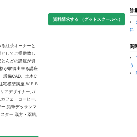
詐
資料請求する
（グッドスクールへ）
に
ゆる紅茶オーナーと
関
材としてご提供致し
ほとんどの講座が資
う
資格が取得出来る講座
、設備CAD、土木C
住宅模型講座,ＷＥＢ
テリアデザイナー,ガ
,カフェ・コーヒー,
ー,鉛筆デッサンマ
スター,漢方・薬膳,