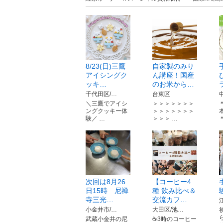
8/23(日)三鷹
自家製のみり
アイシングク
ん講座！国産
ッキ…
のお米から…
千代田区/…
台東区
＼三鷹でアイシ
＞＞＞＞＞＞＞
ングクッキー体
＞＞＞＞＞＞＞
験／ …
＞＞＞ …
次回は8月26
【コーヒー4
日15時 尼禅
種 飲み比べ＆
寺三光…
交流カフ…
小金井市/…
大田区/池…
武蔵小金井の尼
☕3時のコーヒー