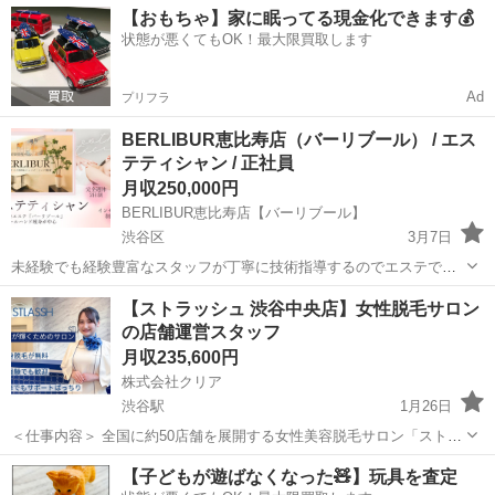
【おもちゃ】家に眠ってる現金化できます💰
状態が悪くてもOK！最大限買取します
Ad
プリフラ
BERLIBUR恵比寿店（バーリブール） / エス
テティシャン / 正社員
月収250,000円
BERLIBUR恵比寿店【バーリブール】
渋谷区
3月7日
未経験でも経験豊富なスタッフが丁寧に技術指導するのでエステで初
めて働く方でも安心♪ 恵比寿ならではの美意識の高いお客様層と芸能
東京
渋谷区
エステティシャン
業務
【ストラッシュ 渋谷中央店】女性脱毛サロン
人も通うサロンです！皆で意識高く働ける方募集！ ブランクがある方
の店舗運営スタッフ
でもしっかりサポートします！あ...
月収235,600円
株式会社クリア
渋谷駅
1月26日
＜仕事内容＞ 全国に約50店舗を展開する女性美容脱毛サロン「ストラ
ッシュ」にて、受付および店舗運営をご担当いただきます。 ★具体的
東京
渋谷区
渋谷駅
エステティシャン
テーマパーク
【子どもが遊ばなくなった🧸】玩具を査定
な業務内容 ・受付対応 ・カウンセリング ・脱毛施術 ・店舗の清掃 ・