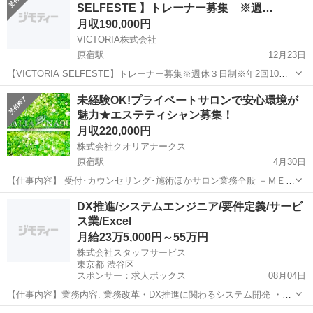
SELFESTE 】トレーナー募集 ※週…
月収190,000円
VICTORIA株式会社
原宿駅
12月23日
【VICTORIA SELFESTE】トレーナー募集※週休３日制※年2回10連
休 仕事内容及びアピールポイント： 駅近１分！雑誌やSNSで今話題の
東京
渋谷区
原宿駅
エステティシャン
週休3日制
未経験OK!プライベートサロンで安心環境が
セルフエステスタジオ。 スタッフはマシン使い放題なので、お仕事し
魅力★エステティシャン募集！
なが...
月収220,000円
株式会社クオリアナークス
原宿駅
4月30日
【仕事内容】 受付･カウンセリング･施術ほかサロン業務全般 －ＭＥＮ
Ｕ－ ◆脱毛 ◆フェイシャル ◆バスト ◆ブライダル ◆ボディトリート
東京
渋谷区
原宿駅
エステティシャン
DX推進/システムエンジニア/要件定義/サービ
メント ◆ヒップトリートメント 【応募資格】 ◆エステティ...
ス業/Excel
月給23万5,000円～55万円
株式会社スタッフサービス
東京都 渋谷区
スポンサー：求人ボックス
08月04日
【仕事内容】業務内容: 業務改革・DX推進に関わるシステム開発 ・業
務内容整理、課題検討、企画立案 ・会員システム、管理会計システム
正社員