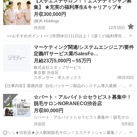
【大手エステサロン！！エステティシャン募
施術予約変更対応 *お問い合わせ対応 *本社へ報告メール...
集】 ★充実の福利厚生&キャリアップ★
エンターテイメント
月収300,000円
(株)K-Holdings
渋谷区
12月10日
<<おすすめポイント>> □年間休日111日以上！ □多くの福利厚生！
社員は脱毛・エステ無料！ □全国に勤務地あり！駅近徒歩５分圏内！
東京
渋谷区
エステティシャン
マーケティング関連/システムエンジニア/要件
□未経験でもOK！独立も可能なキャリアップ制度あり！ ★雑誌...
定義/ITサービス業/SalesFo…
月給23万5,000円～55万円
株式会社スタッフサービス
東京都 渋谷区
スポンサー：求人ボックス
08月03日
【仕事内容】業務内容: 自社パッケージ製品のシステム導入業務 ・名
刺管理アプリおよびマーケティング支援ツールの導入対応 ・クライア
正社員
☆パート・アルバイト☆セラピスト募集中！
ントとの要件定義、実装内容の合意形成 ・発注内容を基にしたプロジ
脱毛サロンNORANECO渋谷店
ェクト計画の立案 ・導入に伴う社内外...
月収80,000円
☆パート・アルバイト☆セラピスト募集中！脱毛サロンNORANECO渋谷店
渋谷区
8月9日
⭕️＼＼★渋谷店★少人数制脱毛サロン！エステティシャン募集／／