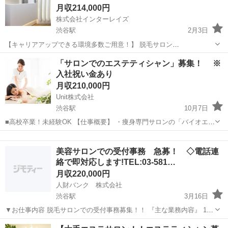
月収214,000円
株式会社インターレイズ
渋谷駅
2月3日
【キャリアアップできる環境多数ご用意！】 脱毛サロン
「STLASSH(ストラッシュ)」で受付・カウンセリング・お手入れなど
東京
渋谷区
渋谷駅
エステティシャン
業務
「サロンでのエステティシャン」募集！ ※
の、 サロン業務全般をお任せします☆ 【お任せするお仕事】 ■受付 ■
入社祝い金あり
カウンセリ...
月収210,000円
Unit株式会社
渋谷駅
10月7日
■高校卒業！未経験OK 【仕事概要】 ・痩身専門サロンの「バイオエス
テBTB」のエステティシャンとして、主に下記の業務をご担当いただ
東京
渋谷区
渋谷駅
エステティシャン
きます。 【仕事詳細】 ＊充実の研修制度＊ 転職される方やブランク
美容サロンでの受付事務 急募！ ◇電話連
がある方でもご安心...
絡で即対応します!TEL:03-581…
月収220,000円
人財バンク 株式会社
渋谷駅
3月16日
▼お仕事内容 脱毛サロンでの受付事務募集！！ 『主な業務内容』 1.
お客様対応 *来客のお出迎え、ご案内、お見送り 2.電話・メール対応 *
東京
渋谷区
渋谷駅
エステティシャン