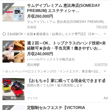
〈渋谷宮下パークからすぐ！渋谷駅から徒歩5分の立地で通いやすさ
東京
渋谷区
エステティシャン
業務
サムデイプレミアム 恵比寿店(SOMEDAY
◎〉 アットホームな環境で、スタッフ同士のコミュニケーションを大
PREMIUM) エステティシャ…
切にしています。 日々の業務...
月収260,000円
サムデイプレミアム 恵比寿店(SOMEDAY PREMIUM) エステティシャン募集中!
渋谷区
7月12日
⭕️【未経験OK！全国★書籍選出！結果出しエステ専門店】 日本一女
性が働きやすい環境を作りたい！ 大企業並みの福利厚生を実現した
東京
渋谷区
エステティシャン
未経験
週２回～OK、トップクラスのハンド技術×未
い！と本気で取り組んでいます。 ⭕️エステティシャン募集！ サロン業
経験可★歩合・手当充実！働きやすいお…
務全般のほか、施...
月収240,000円
ハーバルデトックスラボ株式会社
恵比寿駅
11月27日
✨ホットペッパー口コミランキングの「インドエステ」東京都×1位獲
得✨ ～20代、30代のスタッフが活躍中！～ ・長期キャリア形成のため
東京
渋谷区
恵比寿駅
エステティシャン
業務
【おもちゃ】家に眠ってる現金化できます💰
未経験者は35歳まで/経験者38歳まで ・風紀上の理由で「女性のみ」
状態が悪くてもOK！最大限買取します
の募...
Ad
プリフラ
定額制セルフエステ【VICTORIA