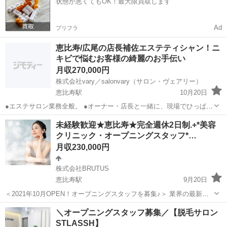
状態が悪くてもOK！最大限買取します
書類の...
Ad
プリフラ
恵比寿/広尾の店長補佐エステティシャン！ニ
キビで悩むお客様の綺麗のお手伝い
月収270,000円
株式会社vary／salonvary（サロン・ヴェアリー）
恵比寿駅
10月20日
●エステサロン業務全般。 ●オーナー・店長と一緒に、現場でひっぱっ
ていただきく人材を募集します。 ●未経験者の新人さんもいるので、
東京
渋谷区
恵比寿駅
エステティシャン
SNS
未経験歓迎★恵比寿★完全週休2日制.+*美容
新人さんの教育も担っていただきます。 ●水玉リフティングやハーブ
クリニック・オープニングスタッフ*…
ピーリングなど、フェイシ...
月収230,000円
株式会社BRUTUS
恵比寿駅
9月20日
＜2021年10月OPEN！オープニングスタッフを募集♪＞ 業界の最新技
術を導入！新しいカタチのクリニックです ＜フレキシブルな勤務時間
東京
渋谷区
恵比寿駅
エステティシャン
SNS
＼オープニングスタッフ募集／【脱毛サロン
／残業ほぼなし＞ 誰もが気軽に来れる素敵な美容クリニックを一緒に
STLASSH】
創りませんか？ ...