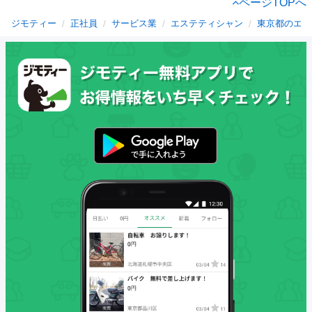
ページTOPへ
ジモティー
正社員
サービス業
エステティシャン
東京都のエス