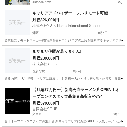
Amazon Now
Ad
キャリアアドバイザー フルリモート可能
月収326,000円
株式会社Y＆K Narita International School
港区
8月4日
企業様にリモートワーカー(在宅勤務者)×エンジ ニアの活用を提案するキャリアアドバ
東京
港区
その他
大阪
大阪市
その他
個人営業
まだまだ仲間が足りません!!
月収280,000円
株式会社アミュー
西新宿駅
8月4日
業務内容〉 大手携帯キャリアに所属し、お客様一人ひとりに寄り添った接客・販売を行
東京
新宿区
西新宿駅
サービス業
【月給37万円〜】新高円寺ラーメン店OPEN！オ
ープニングスタッフ募集🔥高収入×安定
月収370,000円
合同会社SOUBI
文京区
8月3日
🍜【オープニングスタッフ募集】🍜 新高円寺エリアに新規OPEN✨ 人気ラーメン店の