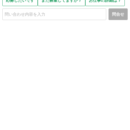
応募したいです
まだ募集してますか？
お仕事の詳細は？
問合せ
初めての方へ
利用規約
プライバシーポリシー
プライバシー・ステートメント
健全化に資する運用方針
お問い合わせ
運営会社
サイトマップ
ご利用ガイド
フリーワードで探す
PC版で表示
都道府県選択
特定商取引法の表示
利用者情報の外部送信について
© 2011-
2026
Jmty, Inc.