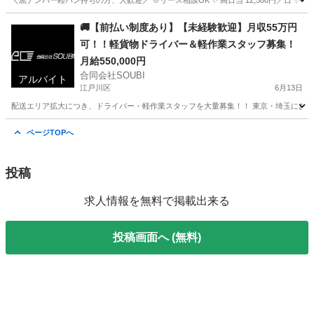
＼黒ナンバー軽バン持ちの方、大歓迎／ ※リース相談OK ✨ 高日当 12,580円／日 ✨ 早く
東京
杉並区
配送
🚚【前払い制度あり】【未経験歓迎】月収55万円
可！！軽貨物ドライバー＆軽作業スタッフ募集！
月給550,000円
合同会社SOUBI
アルバイト
江戸川区
6月13日
配送エリア拡大につき、ドライバー・軽作業スタッフを大量募集！！ 東京・埼玉にお住まい
東京
江戸川区
配送
スタッフ
ページTOPへ
投稿
求人情報を無料で掲載出来る
投稿画面へ (無料)