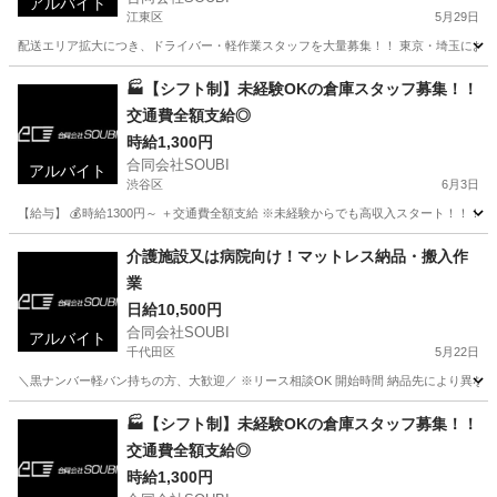
アルバイト
江東区
5月29日
配送エリア拡大につき、ドライバー・軽作業スタッフを大量募集！！ 東京・埼玉にお住まい
東京
江東区
配送
スタッフ
🏭【シフト制】未経験OKの倉庫スタッフ募集！！
交通費全額支給◎
時給1,300円
合同会社SOUBI
アルバイト
渋谷区
6月3日
【給与】 💰時給1300円～ ＋交通費全額支給 ※未経験からでも高収入スタート！！！ 
東京
渋谷区
倉庫
スタッフ
介護施設又は病院向け！マットレス納品・搬入作
業
日給10,500円
合同会社SOUBI
アルバイト
千代田区
5月22日
＼黒ナンバー軽バン持ちの方、大歓迎／ ※リース相談OK 開始時間 納品先により異なる
東京
千代田区
配送
介護施設
🏭【シフト制】未経験OKの倉庫スタッフ募集！！
交通費全額支給◎
時給1,300円