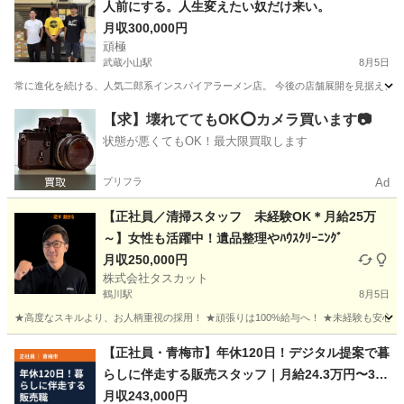
人前にする。人生変えたい奴だけ来い。
月収300,000円
頑極
武蔵小山駅
8月5日
常に進化を続ける、人気二郎系インスパイアラーメン店。 今後の店舗展開を見据え、店
東京
品川区
武蔵小山駅
飲食
【求】壊れててもOK⭕️カメラ買います📷
状態が悪くてもOK！最大限買取します
プリフラ
Ad
【正社員／清掃スタッフ 未経験OK＊月給25万
～】女性も活躍中！遺品整理やﾊｳｽｸﾘｰﾆﾝｸﾞ
月収250,000円
株式会社タスカット
鶴川駅
8月5日
★高度なスキルより、お人柄重視の採用！ ★頑張りは100%給与へ！ ★未経験も安心！
東京
町田市
鶴川駅
その他
【正社員・青梅市】年休120日！デジタル提案で暮
らしに伴走する販売スタッフ｜月給24.3万円〜36.
7万円
月収243,000円