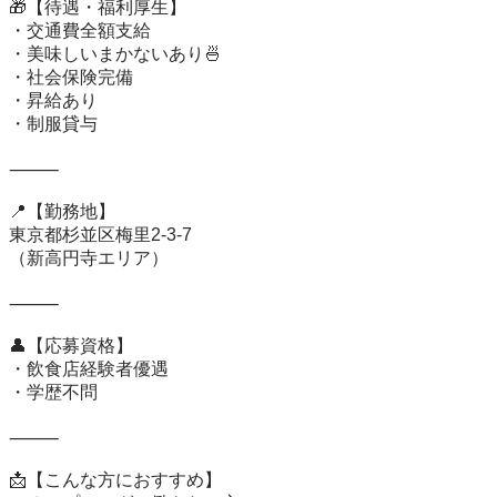
🎁【待遇・福利厚生】

・交通費全額支給

・美味しいまかないあり🍜

・社会保険完備

・昇給あり

・制服貸与

⸻

📍【勤務地】

東京都杉並区梅里2-3-7

（新高円寺エリア）

⸻

👤【応募資格】

・飲食店経験者優遇

・学歴不問

⸻

📩【こんな方におすすめ】
