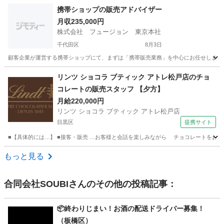
東京
文京区
飲食
社会保険
携帯ショップの販売アドバイザー
月収235,000円
株式会社 フュージョン 東京本社
千代田区
8月3日
顧客企業が運営する携帯ショップにて、まずは「携帯販売業務」を中心にお任せします。 
東京
千代田区
その他
リンツ ショコラ ブティック アトレ松戸店のチョ
コレートの販売スタッフ 【夕方】
月給220,000円
リンツ ショコラ ブティック アトレ松戸店
目黒区
提携サイト
■【具体的には…】 ■接客・販売 …お客様と会話を楽しみながら チョコレートをおすす
東京
目黒区
飲食
もっと見る
合同会社SOUBI
さんのその他の投稿記事：
📦終わりじまい！お酒の配送ドライバー募集！
（板橋区）