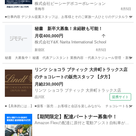
株式会社ピーシーデポコーポレーション
青梅市
8月5日
■仕事内容 デジタル提案スタッフは、お客様とそのご家族一人ひとりのデジタルライフ
東京
青梅市
サービス業
アプリ
秘書 新卒大募集！未経験も可能！
月収400,000円
株式会社Y&K Narita International School
新宿区
8月5日
秘書 大募集中！ 秘書 代表アシスタント 業務内容 ・代表スケジュール管理 ・新宿IT
東京
新宿区
その他
神奈川
相模原市
その他
遠方
リンツ ショコラ ブティック 大井町トラックス店
のチョコレートの販売スタッフ 【夕方】
月給230,000円
リンツ ショコラ ブティック 大井町トラックス店
品川区
提携サイト
■【具体的には…】 ■接客・販売 …お客様と会話を楽しみながら チョコレートをおすす
東京
品川区
飲食
【期間限定】配達パートナー募集中！
Amazon Flexの配達に原付と電動アシスト自転車が登
場！