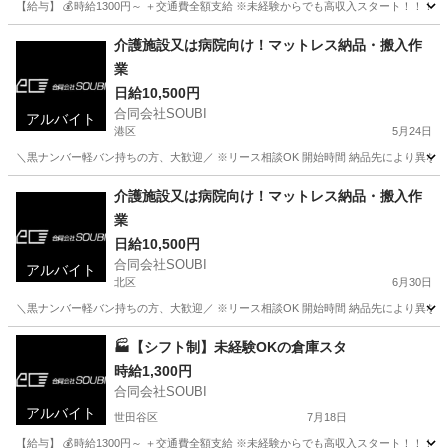
【給与】 💰時給1300円～ ＋交通費全額支給 ※未経験からでも高収入スタート！！！ 
東京
品川区
倉庫
スタッフ
介護施設又は病院向け！マットレス納品・搬入作
業
日給10,500円
合同会社SOUBI
アルバイト
港区
5月24日
＼黒ナンバー軽バン持ちの方、大歓迎／ ※リース相談OK 開始時間 納品先により異なる
東京
港区
配送
介護施設
介護施設又は病院向け！マットレス納品・搬入作
業
日給10,500円
合同会社SOUBI
アルバイト
北区
6月30日
＼黒ナンバー軽バン持ちの方、大歓迎／ ※リース相談OK 開始時間 納品先により異なる
東京
北区
配送
介護施設
🏭【シフト制】未経験OKの倉庫スタ
時給1,300円
合同会社SOUBI
アルバイト
世田谷区
7月18日
【給与】 💰時給1300円～ ＋交通費全額支給 ※未経験からでも高収入スタート！！！ 