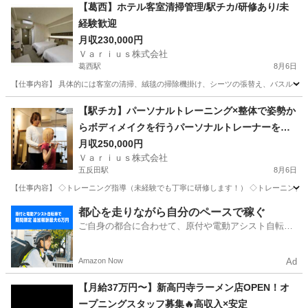
【葛西】ホテル客室清掃管理/駅チカ/研修あり/未
経験歓迎
月収230,000円
Ｖａｒｉｕｓ株式会社
葛西駅
8月6日
【仕事内容】 具体的には客室の清掃、絨毯の掃除機掛け、シーツの張替え、バスルーム
東京
江戸川区
葛西駅
ホテル
未経験
【駅チカ】パーソナルトレーニング×整体で姿勢か
らボディメイクを行うパーソナルトレーナーを募
集！
月収250,000円
Ｖａｒｉｕｓ株式会社
五反田駅
8月6日
【仕事内容】 ◇トレーニング指導（未経験でも丁寧に研修します！） ◇トレーニング後
東京
品川区
五反田駅
その他
都心を走りながら自分のペースで稼ぐ
ご自身の都合に合わせて、原付や電動アシスト自転車
で配達
Amazon Now
Ad
【月給37万円〜】新高円寺ラーメン店OPEN！オ
ープニングスタッフ募集🔥高収入×安定