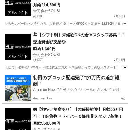
月給314,500円
合同会社SOUBI
アルバイト
墨田区
7月13日
＼黒ナンバー軽バン持ちの方、大歓迎／ ※リース相談OK ✨ 高日当 12,580円／日 ✨ 早く
東京
墨田区
配送
🏭【シフト制】未経験OKの倉庫スタッフ募集！！
交通費全額支給◎
時給1,300円
合同会社SOUBI
アルバイト
杉並区
7月21日
【給与】 💰時給1300円～ ＋交通費全額支給 ※未経験からでも高収入スタート！！！ 
東京
杉並区
倉庫
スタッフ
初回のブロック配達完了で1万円の追加報
酬！
Amazon Nowで自分のスケジュールに合わせて原付や
電動アシスト自転車で配達し、報酬を獲得しましょ
Amazon Now
Ad
う！
🚚【前払い制度あり】【未経験歓迎】月収55万円
可！！軽貨物ドライバー＆軽作業スタッフ募集！
月給550,000円
合同会社SOUBI