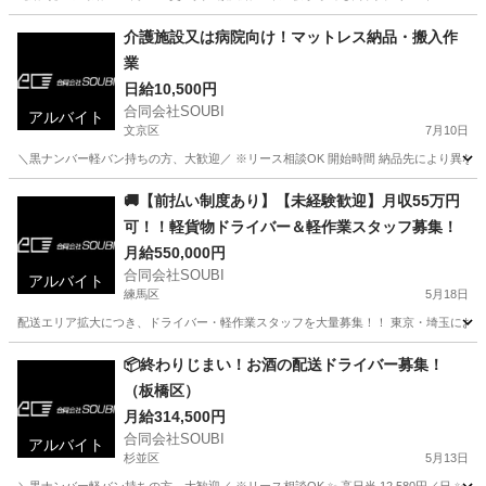
東京
世田谷区
倉庫
スタッフ
介護施設又は病院向け！マットレス納品・搬入作
業
日給10,500円
合同会社SOUBI
アルバイト
文京区
7月10日
＼黒ナンバー軽バン持ちの方、大歓迎／ ※リース相談OK 開始時間 納品先により異なる
東京
文京区
配送
介護施設
🚚【前払い制度あり】【未経験歓迎】月収55万円
可！！軽貨物ドライバー＆軽作業スタッフ募集！
月給550,000円
合同会社SOUBI
アルバイト
練馬区
5月18日
配送エリア拡大につき、ドライバー・軽作業スタッフを大量募集！！ 東京・埼玉にお住まい
東京
練馬区
配送
スタッフ
📦終わりじまい！お酒の配送ドライバー募集！
（板橋区）
月給314,500円
合同会社SOUBI
アルバイト
杉並区
5月13日