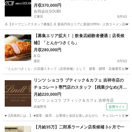
月収370,000円
合同会社SOUBI
江東区
8月5日
🍜【オープニングスタッフ募集】🍜 新高円寺エリアに新規OPEN✨ 人気ラーメン店の
東京
江東区
飲食
【募集エリア拡大！｜飲食店経験者優遇｜店長候
補】「とんかつさくら」
月収280,000円
A.G
港区
8月5日
「とんかつさくら」の店舗スタッフ（店長候補）として、接客・調理・店舗運営を段階的
東京
港区
飲食
リンツ ショコラ ブティック＆カフェ 吉祥寺店の
チョコレート専門店のスタッフ 【残業少なめ(月2
0h未満)】
月給220,000円
リンツ ショコラ ブティック＆カフェ 吉祥寺店
武蔵野市
提携サイト
■【具体的には…】 ■接客・販売 …お客様と会話を楽しみながら チョコレートをおすす
東京
武蔵野市
飲食
【月給35万】二郎系ラーメン店長候補 3ヶ月で一