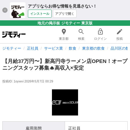
アプリならお得な情報を見逃さない！
インストール
アプリで開く
地元の掲示板 ジモティー 東京版
東京都
検索
ログイン
投稿
ジモティー
正社員
サービス業
飲食
東京都の飲食
品川区の飲
【月給37万円〜】新高円寺ラーメン店OPEN！オープ
ニングスタッフ募集🔥高収入×安定
投稿ID: 1oywvi
2026年5月7日 00:29
雇用形態
正社員