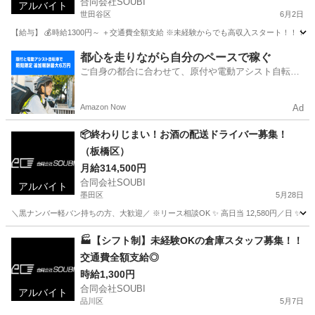
合同会社SOUBI
アルバイト
世田谷区
6月2日
【給与】 💰時給1300円～ ＋交通費全額支給 ※未経験からでも高収入スタート！！！ 
東京
世田谷区
倉庫
スタッフ
都心を走りながら自分のペースで稼ぐ
ご自身の都合に合わせて、原付や電動アシスト自転車
で配達
Amazon Now
Ad
📦終わりじまい！お酒の配送ドライバー募集！
（板橋区）
月給314,500円
合同会社SOUBI
アルバイト
墨田区
5月28日
＼黒ナンバー軽バン持ちの方、大歓迎／ ※リース相談OK ✨ 高日当 12,580円／日 ✨ 早く
東京
墨田区
配送
🏭【シフト制】未経験OKの倉庫スタッフ募集！！
交通費全額支給◎
時給1,300円
合同会社SOUBI
アルバイト
品川区
5月7日