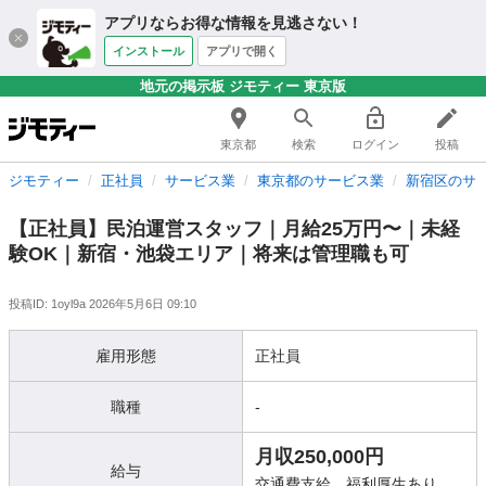
アプリならお得な情報を見逃さない！
インストール
アプリで開く
地元の掲示板 ジモティー 東京版
東京都
検索
ログイン
投稿
ジモティー
正社員
サービス業
東京都のサービス業
新宿区のサ
【正社員】民泊運営スタッフ｜月給25万円〜｜未経
験OK｜新宿・池袋エリア｜将来は管理職も可
投稿ID: 1oyl9a
2026年5月6日 09:10
雇用形態
正社員
職種
-
月収250,000円
給与
交通費支給、福利厚生あり