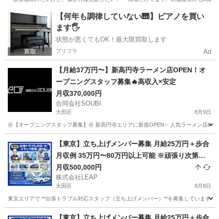
東京
千代田区
神田駅
飲食
業務
【何年も調律していない🎹】ピアノを買い
ます🖐️
状態が悪くてもOK！最大限買取します
プリフラ
Ad
【月給37万円〜】新高円寺ラーメン店OPEN！オ
ープニングスタッフ募集🔥高収入×安定
月収370,000円
合同会社SOUBI
大田区
8月9日
🍜【オープニングスタッフ募集】🍜 新高円寺エリアに新規OPEN✨ 人気ラーメン店の
東京
大田区
飲食
社会保険
【東京】立ち上げメンバー募集 月給25万円＋歩合
月収例 35万円〜80万円以上可能 ※頑張り次第で
高収入可能 ※繁忙期は100万円以上の実績あり
月収500,000円
株式会社LEAP
大田区
8月8日
東京エリアで **出張トラブル対応スタッフ（立ち上げメンバー）**を募集しています。
東京
大田区
その他
トラブル
【東京】立ち上げメンバー募集 月給25万円＋歩合