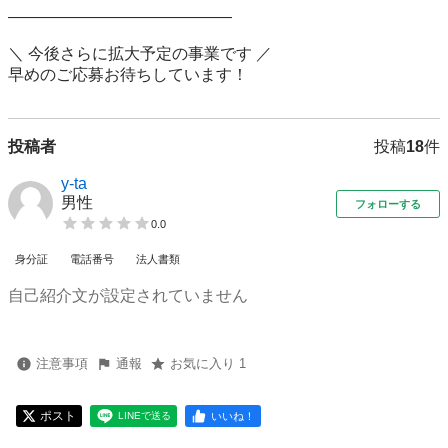
――――――――――――――

＼ 今後さらに拡大予定の事業です ／  

早めのご応募お待ちしています！
投稿者
投稿
18
件
y-ta
男性
フォローする
0.0
身分証
電話番号
法人書類
自己紹介文が設定されていません
注意事項
通報
お気に入り 1
ポスト
いいね！
LINEで送る