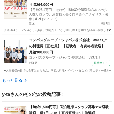
リスト募集 | d’ici (ディシィ)
月収264,000円
【月給26.4万円～+歩合】18時30分退勤◎六本木の少
人数サロンで、お客様と長く向き合うスタイリスト募
集 | d’ici (ディシィ)
港区
8月7日
月給26.4万円～27.4万円＋歩合。技術売上67万5,000円以上は40％を給与へ反映
東京
港区
美容師
コンパスグループ・ジャパン株式会社 39371_f
の料理長【正社員】 【経験者・有資格者歓迎】
月給300,000円
コンパスグループ・ジャパン株式会社 39371_f
杉並区
提携サイト
■入居者様の日頃の食事はもちろん、季節お料理やイベント食などバラエティー豊かな調
東京
杉並区
調理師
もっと見る
y-ta
さんのその他の投稿記事：
【時給1,500円可】民泊清掃スタッフ募集✨未経験
歓迎｜週1日～OK｜直行直帰OK｜信濃町