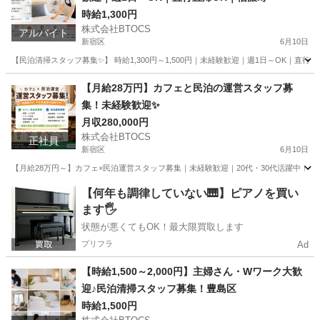
時給1,300円
株式会社BTOCS
アルバイト
新宿区
6月10日
【民泊清掃スタッフ募集✨】 時給1,300円～1,500円｜未経験歓迎｜週1日～OK｜直行
東京
新宿区
清掃
【月給28万円】カフェと民泊の運営スタッフ募
集！未経験歓迎✨
月収280,000円
株式会社BTOCS
正社員
新宿区
6月10日
【月給28万円～】カフェ×民泊運営スタッフ募集｜未経験歓迎｜20代・30代活躍中！ 豊
東京
新宿区
その他
【何年も調律していない🎹】ピアノを買い
ます🖐️
状態が悪くてもOK！最大限買取します
プリフラ
Ad
【時給1,500～2,000円】主婦さん・Wワーク大歓
迎♪民泊清掃スタッフ募集！豊島区
時給1,500円