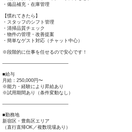
・備品補充・在庫管理  

【慣れてきたら】  

・スタッフのシフト管理  

・清掃品質チェック  

・物件の管理・改善提案  

・簡単なゲスト対応（チャット中心）  

※段階的に仕事を任せるので安心です！

――――――――――――――

■給与  

月給：250,000円〜  

※能力・経験により昇給あり  

※試用期間あり（条件変動なし）

――――――――――――――

■勤務地  

新宿区・豊島区エリア  

（直行直帰OK／複数現場あり）
