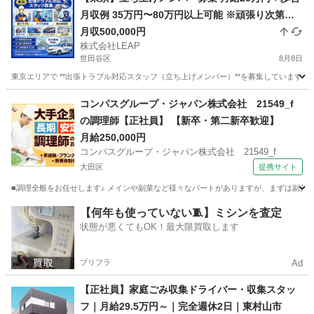
月収例 35万円〜80万円以上可能 ※頑張り次第で
高収入可能 ※繁忙期は100万円以上の実績あり
月収500,000円
株式会社LEAP
世田谷区
8月8日
東京エリアで **出張トラブル対応スタッフ（立ち上げメンバー）**を募集しています。
東京
世田谷区
その他
トラブル
コンパスグループ・ジャパン株式会社 21549_f
の調理師【正社員】 【新卒・第二新卒歓迎】
月給250,000円
コンパスグループ・ジャパン株式会社 21549_f
大田区
提携サイト
■調理全般をお任せします♪ メインや副菜など様々なパートがありますが、まずは副菜からスタ
東京
大田区
調理師
【何年も使っていない🧵】ミシンを査定
状態が悪くてもOK！最大限買取します
プリフラ
Ad
【正社員】家庭ごみ収集ドライバー・収集スタッ
フ｜月給29.5万円～｜完全週休2日｜東村山市