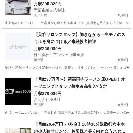
月収295,820円
千葉企業株式会社
久米川駅
8月8日
東京都東村山市内で、一般家庭から出される家庭ごみ・資源物を回収する「収集ドライバ
東京
東村山市
久米川駅
その他
【美容サロンスタッフ】働きながら一生モノのス
キルを身につける／未経験者歓迎
月収246,000円
株式会社リアンジェ（銀座店）
銀座駅
8月8日
業務内容 当社サロンでは完全予約制でお客様をお迎えしており、一人ひとりにエステテ
東京
中央区
銀座駅
エステティシャン
未経験
【月給37万円〜】新高円寺ラーメン店OPEN！オ
ープニングスタッフ募集🔥高収入×安定
月収370,000円
合同会社SOUBI
品川区
8月7日
🍜【オープニングスタッフ募集】🍜 新高円寺エリアに新規OPEN✨ 人気ラーメン店の
東京
品川区
飲食
社会保険
【月給26.4万円～+歩合】18時30分退勤◎六本木
の少人数サロンで、お客様と長く向き合うスタイ