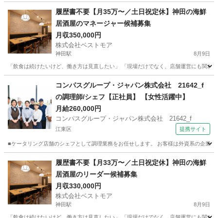
東京
千代田区
神田駅
飲食
履歴書不要【月35万〜／土日祝定休】神田の海鮮
居酒屋のマネージャー候補募集
月収350,000円
株式会社ベストモア
神田駅
8月9日
「飲食は続けたいけど、働き方は見直したい」 「現場だけでなく、店舗運営にも関わりた
東京
千代田区
神田駅
飲食
未経験
コンパスグループ・ジャパン株式会社 21642_f
の調理師/シェフ【正社員】 【女性活躍中】
月給260,000円
コンパスグループ・ジャパン株式会社 21642_f
江東区
提携サイト
■ケータリング店舗のシェフとして調理業務をお任せします。 お客様は外資系の企業なの
東京
江東区
調理師
履歴書不要【月33万〜／土日祝定休】神田の海鮮
居酒屋のリーダー候補募集
月収330,000円
株式会社ベストモア
神田駅
8月9日
「飲食は続けたいけど、働き方は見直したい」 「現場だけでなく、店舗運営にも関わって