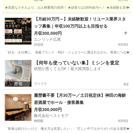
★高度なスキルより、お人柄重視の採用！ ★頑張りは100%給与へ！ ★未経験も安心！
東京
町田市
鶴川駅
その他
【月給30万円～】未経験歓迎！リユース業界スタ
ッフ募集｜年収100万円以上も目指せる
月収300,000円
エンリッチ広尾
渋谷区
8月9日
「好き」を仕事に。 高級ブランド・時計・ジュエリーに囲まれながら、将来につながるスキルを
東京
渋谷区
その他
ブランド
【何年も使っていない🧵】ミシンを査定
状態が悪くてもOK！最大限買取します
プリフラ
Ad
履歴書不要【月30万〜／土日祝定休】神田の海鮮
居酒屋でホール・接客募集
月収300,000円
株式会社ベストモア
神田駅
8月9日
「飲食は続けたいけど、働き方は見直したい」 「忙しい中でもやりがいのある接客がした