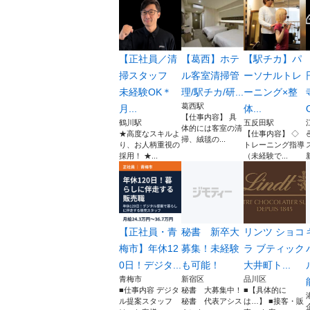
【正社員／清
【葛西】ホテ
【駅チカ】パ
掃スタッフ
ル客室清掃管
ーソナルトレ
未経験OK＊
理/駅チカ/研...
ーニング×整
葛西駅
月...
体...
O
【仕事内容】 具
鶴川駅
五反田駅
体的には客室の清
★高度なスキルよ
【仕事内容】 ◇
掃、絨毯の...
り、お人柄重視の
トレーニング指導
採用！ ★...
（未経験で...
【正社員・青
秘書 新卒大
リンツ ショコ
梅市】年休12
募集！未経験
ラ ブティック
0日！デジタ...
も可能！
大井町ト...
青梅市
新宿区
品川区
■仕事内容 デジタ
秘書 大募集中！
■【具体的に
ル提案スタッフ
秘書 代表アシス
は…】 ■接客・販