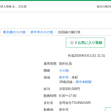
光回線の施行班 (きよもと) 府中本町のその他の正社員の求人情報 合同会社TSUNAGARI｜ジモティー
正社員
地元の掲示
東京都のその他
府中市のその他
光回線の施行班
3
お気に入り登録
作成
2026年5月11日 21:31
雇用形態
契約社員
職種
その他
地域
府中市
 - 本町
JR南武線 - 
府中本町駅
給与
月収500,000円
勤務時間
8:00〜17:00
会社名
合同会社TSUNAGARI
勤務地
府中市