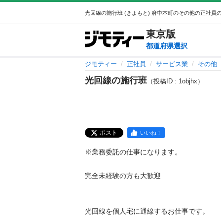
東京
版
都道府県選択
ジモティー
正社員
サービス業
その他
光回線の施行班
（投稿ID : 1objhx）
ポスト
いいね！
※業務委託の仕事になります。

完全未経験の方も大歓迎

光回線を個人宅に通線するお仕事です。
