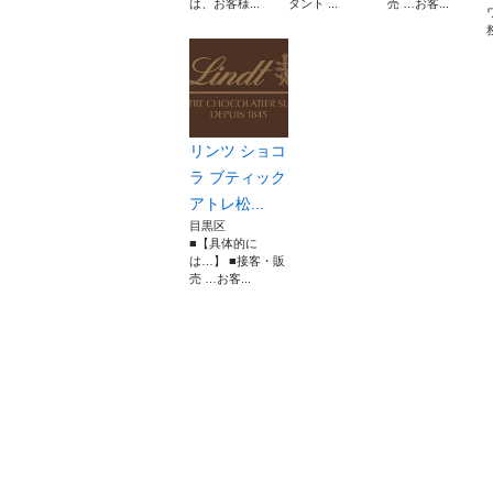
は、お客様...
タント ...
売 …お客...
リンツ ショコ
ラ ブティック
アトレ松...
目黒区
■【具体的に
は…】 ■接客・販
売 …お客...