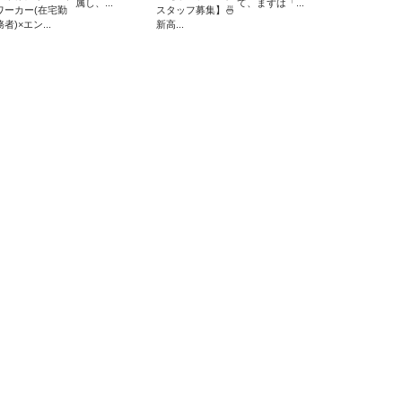
属し、...
て、まずは「...
ワーカー(在宅勤
スタッフ募集】🍜
務者)×エン...
新高...