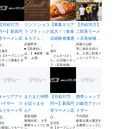
【月給37万
リンツ ショコ
【募集エリア
【月給35万】
円〜】新高円
ラ ブティック
拡大！｜飲食
二郎系ラーメ
寺ラーメン店
＆カフェ ...
店経験者優遇
ン店長候補 ...
武蔵野市
武蔵小山駅
...
｜...
■【具体的に
常に進化を続け
江東区
港区
は…】 ■接客・販
る、人気二郎系イ
🍜【オープニング
「とんかつさく
売 …お客...
ンスパイアラー...
スタッフ募集】🍜
ら」の店舗スタッ
新高...
フ（店長候補）...
キャリアアド
まだまだ仲間
【月給37万
携帯ショップ
バイザー フ
が足りませ
円〜】新高円
の販売アドバ
ルリモート可
ん!!
寺ラーメン店
イザー
西新宿駅
千代田区
能...
O...
業務内容〉 大手
顧客企業が運営す
港区
文京区
携帯キャリアに所
る携帯ショップに
企業様にリモート
🍜【オープニング