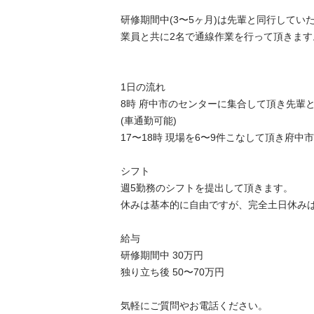
研修期間中(3〜5ヶ月)は先輩と同行してい
業員と共に2名で通線作業を行って頂きます。
1日の流れ

8時 府中市のセンターに集合して頂き先輩と
(車通勤可能)

17〜18時 現場を6〜9件こなして頂き府中
シフト

週5勤務のシフトを提出して頂きます。

休みは基本的に自由ですが、完全土日休みは
給与 

研修期間中 30万円

独り立ち後 50〜70万円

気軽にご質問やお電話ください。
