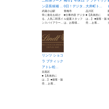
二郎系ラーメ
梅市】年休12
ラ ブティック
ン店長候補 ...
0日！デジタ...
大井町ト...
武蔵小山駅
青梅市
品川区
常に進化を続け
■仕事内容 デジタ
■【具体的に
る、人気二郎系イ
ル提案スタッフ
は…】 ■接客・販
ンスパイアラー...
は、お客様...
売 …お客...
リンツ ショコ
ラ ブティック
アトレ松...
目黒区
■【具体的に
は…】 ■接客・販
売 …お客...