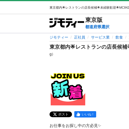
東京
版
都道府県選択
ジモティー
正社員
サービス業
飲食
東京都内🌟レストランの店長候補🌟
g）
ポスト
いいね！
お仕事をお探し中の方必見✨
