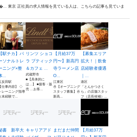
... 東京 正社員の求人情報を見ている人は、こちらの記事も見ていま
【駅チカ】パ
リンツ ショコ
【月給37万
【募集エリア
ーソナルトレ
ラ ブティック
円〜】新高円
拡大！｜飲食
ーニング×整
＆カフェ ...
寺ラーメン店
店経験者優遇
武蔵野市
体...
O...
｜...
■【具体的に
五反田駅
江東区
港区
は…】 ■接客・販
【仕事内容】 ◇
🍜【オープニング
「とんかつさく
売 …お客...
トレーニング指導
スタッフ募集】🍜
ら」の店舗スタッ
（未経験で...
新高...
フ（店長候補）...
秘書 新卒大
キャリアアド
まだまだ仲間
【月給37万