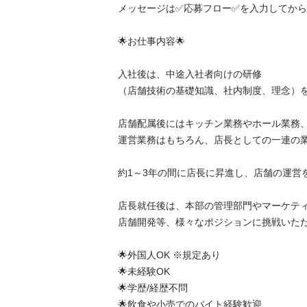
メッセージは✅応募フロー✅を入力してからお願
🌟お仕事内容🌟

入社後は、中途入社者向けの研修

（店舗技術の基礎知識、社内制度、理念）を受講
店舗配属後にはキッチン業務やホール業務、
運営業務はもちろん、店長としての一連の業務
約1～3年の間に店長に昇進し、店舗の運営を行
店長就任後は、本部の管理部門やマーケティン
店舗開発等、様々なポジションに挑戦いただく
🌟外国人OK ※規定あり

🌟未経験OK

🌟学歴/経歴不問

🌟飲食や小売でのバイト経験歓迎
