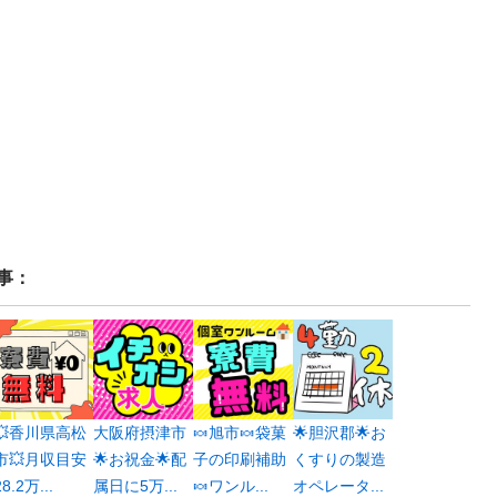
事：
💥香川県高松
大阪府摂津市
🍬旭市🍬袋菓
🌟胆沢郡🌟お
市💥月収目安
🌟お祝金🌟配
子の印刷補助
くすりの製造
28.2万...
属日に5万...
🍬ワンル...
オペレータ...