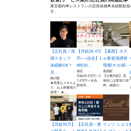
東京都内🌟レストランの店長候補🌟未経験歓迎
す。
【正社員／清
【月給26.4万
【葛西】ホテ
掃スタッフ
円～+歩合】1
ル客室清掃管
未経験OK＊
8時30...
理/駅チカ/研...
港区
葛西駅
月...
月給26.4万円～2
【仕事内容】 具
鶴川駅
7.4万円＋歩合。
体的には客室の清
★高度なスキルよ
技術売...
掃、絨毯の...
り、お人柄重視の
採用！ ★...
【月給35万】
【正社員・青
リンツ ショコ