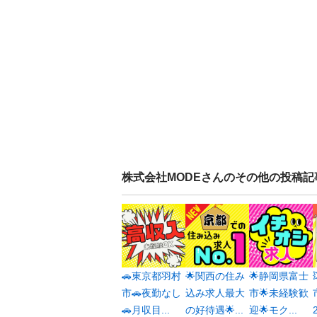
株式会社MODE
さんのその他の投稿記
🚗東京都羽村
🌟関西の住み
🌟静岡県富士
市🚗夜勤なし
込み求人最大
市🌟未経験歓
🚗月収目...
の好待遇🌟...
迎🌟モク...