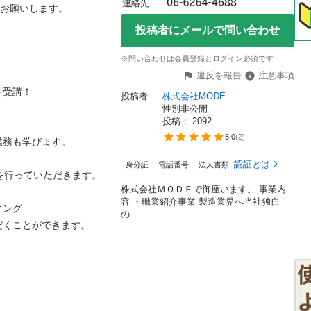
連絡先
いします。

投稿者にメールで問い合わせ
※問い合わせは会員登録とログイン必須です
違反を報告
注意事項
！

投稿者
株式会社MODE
性別非公開
投稿： 
2092


5.0
(
2
)
も学びます。

認証とは
身分証
電話番号
法人書類
っていただきます。

株式会社ＭＯＤＥで御座います。 事業内
容 ・職業紹介事業 製造業界へ当社独自
グ

の...
ことができます。
