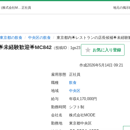
東京都内🌟レストランの店長候補🌟未経験歓迎🌟MC842 (株式会社MODE) 中央の飲食の正社員の求人情報 株式会社MODE｜ジモティー
正社員
地元の掲示
東京都の飲食
中央区の飲食
東京都内🌟レストランの店長候補🌟未経験歓迎
未経験歓迎🌟MC842
（投稿ID : 1gs23
お気に入り登録
作成
2026年5月14日 09:21
雇用形態
正社員
職種
飲食
地域
中央区
給与
年収4,170,000円
勤務時間
シフト制
会社名
株式会社MODE
勤務地
東京都中央区