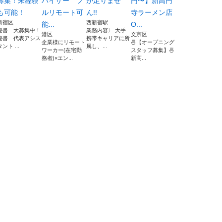
募集！未経験
バイザー フ
が足りませ
円〜】新高円
も可能！
ルリモート可
ん!!
寺ラーメン店
新宿区
西新宿駅
能...
O...
秘書 大募集中！
業務内容〉 大手
港区
文京区
秘書 代表アシス
携帯キャリアに所
企業様にリモート
🍜【オープニング
タント ...
属し、...
ワーカー(在宅勤
スタッフ募集】🍜
務者)×エン...
新高...