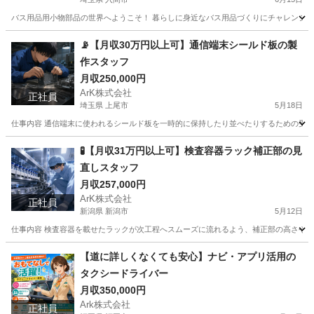
バス用品用小物部品の世界へようこそ！ 暮らしに身近なバス用品づくりにチャレンジしよう。
埼玉
入間市
工場
時給
📡【月収30万円以上可】通信端末シールド板の製
作スタッフ
月収250,000円
ArK株式会社
正社員
埼玉県 上尾市
5月18日
仕事内容 通信端末に使われるシールド板を一時的に保持したり並べたりするための受け台
埼玉
上尾市
工場
🧪【月収31万円以上可】検査容器ラック補正部の見
直しスタッフ
月収257,000円
ArK株式会社
正社員
新潟県 新潟市
5月12日
仕事内容 検査容器を載せたラックが次工程へスムーズに流れるよう、補正部の高さや停止
新潟
新潟市
工場
社会保険
【道に詳しくなくても安心】ナビ・アプリ活用の
タクシードライバー
月収350,000円
Ark株式会社
正社員