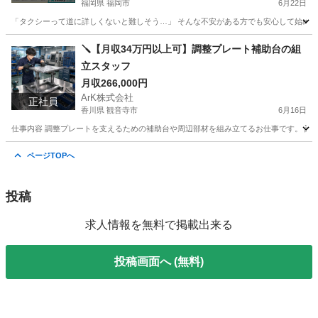
福岡県 福岡市
6月22日
「タクシーって道に詳しくないと難しそう…」 そんな不安がある方でも安心して始められ
福岡
福岡市
ドライバー
未経験
🪛【月収34万円以上可】調整プレート補助台の組
立スタッフ
月収266,000円
ArK株式会社
正社員
香川県 観音寺市
6月16日
仕事内容 調整プレートを支えるための補助台や周辺部材を組み立てるお仕事です。 設備
香川
観音寺市
工場
社会保険
ページTOPへ
投稿
求人情報を無料で掲載出来る
投稿画面へ (無料)