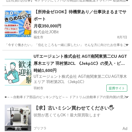
【正社員のお仕事】 4tトラックにてアパレル商品の近距離配送ドライバー 取扱商品：アパレル商
東京
江東区
南砂町駅
ドライバー
未経験
【所持金ゼロOK】待機寮あり／仕事決まるまでサ
ポート
月収350,000円
株式会社JOBit
福生市
8月7日
「今すぐ働きたい」 「住むところも一緒に探したい」 そんな方に向けたお仕事をご紹介し
東京
福生市
物流
未経験
UTエージェント株式会社 AGT南関東第二CU AGT
厚木エリア 羽村第2CL 《Jekp1C》の受入・ピッ
キング・出荷 【転勤なし】
時給1,600円
UTエージェント株式会社 AGT南関東第二CU AGT厚木
エリア 羽村第2CL 《Jekp1C》
羽村市
提携サイト
■～～自動車ドア部品のピッキングなど～～ ドアトリム(自動車ドアの室内側)の受入・出
東京
羽村市
その他
【求】古いミシン買わせてください🖐️
状態が悪くてもOK！最大限買取します
プリフラ
Ad