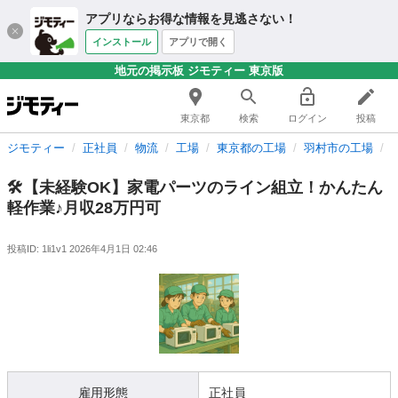
アプリならお得な情報を見逃さない！
インストール
アプリで開く
地元の掲示板 ジモティー 東京版
東京都
検索
ログイン
投稿
ジモティー
正社員
物流
工場
東京都の工場
羽村市の工場
🛠【未経験OK】家電パーツのライン組立！かんたん
軽作業♪月収28万円可
投稿ID: 1li1v1
2026年4月1日 02:46
雇用形態
正社員