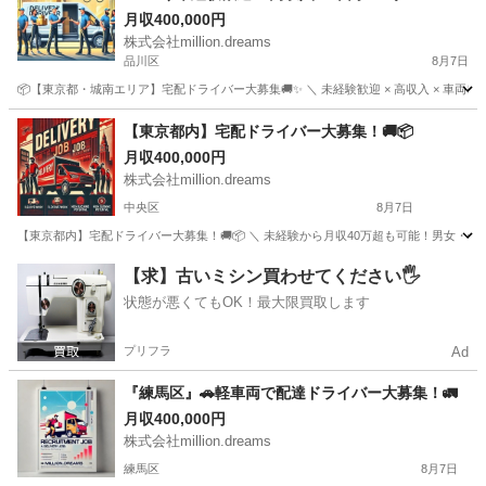
💰 ／
月収400,000円
株式会社million.dreams
品川区
8月7日
📦【東京都・城南エリア】宅配ドライバー大募集🚚✨ ＼ 未経験歓迎 × 高収入 × 車
東京
品川区
宅配
未経験
【東京都内】宅配ドライバー大募集！🚚📦
月収400,000円
株式会社million.dreams
中央区
8月7日
【東京都内】宅配ドライバー大募集！🚚📦 ＼ 未経験から月収40万超も可能！男女・年
東京
中央区
ドライバー
未経験
【求】古いミシン買わせてください🖐️
状態が悪くてもOK！最大限買取します
プリフラ
Ad
『練馬区』🚗軽車両で配達ドライバー大募集！🚛
月収400,000円
株式会社million.dreams
練馬区
8月7日