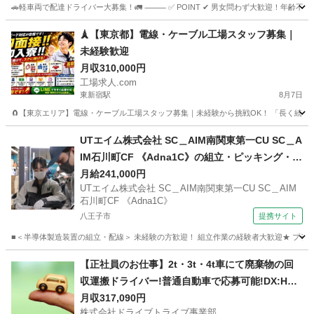
🚗軽車両で配達ドライバー大募集！🚛 ⸻ ✅ POINT ✔ 男女問わず大歓迎！年齢不問
東京
練馬区
ドライバー
未経験
🗼【東京都】電線・ケーブル工場スタッフ募集｜
未経験歓迎
月収310,000円
工場求人.com
東新宿駅
8月7日
🧲【東京エリア】電線・ケーブル工場スタッフ募集｜未経験から挑戦OK！ 「長く続けら
東京
新宿区
東新宿駅
工場
電線
UTエイム株式会社 SC＿AIM南関東第一CU SC＿A
IM石川町CF 《Adna1C》の組立・ピッキング・配
線・検査 【朝】
月給241,000円
UTエイム株式会社 SC＿AIM南関東第一CU SC＿AIM
石川町CF 《Adna1C》
八王子市
提携サイト
■＜半導体製造装置の組立・配線＞ 未経験の方歓迎！ 組立作業の経験者大歓迎★ プラ
東京
八王子市
工場
【正社員のお仕事】2t・3t・4t車にて廃棄物の回
収運搬ドライバー!普通自動車で応募可能!DX:HS4
33-01Y
月収317,090円
株式会社ドライブトライブ事業部