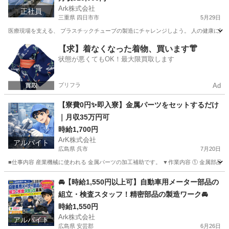
Ark株式会社
正社員
三重県 四日市市
5月29日
医療現場を支える、 プラスチックチューブの製造にチャレンジしよう。 人の健康に関わ
三重
四日市市
工場
【求】着なくなった着物、買います👘
状態が悪くてもOK！最大限買取します
プリフラ
Ad
【寮費0円✨即入寮】金属パーツをセットするだけ
｜月収35万円可
時給1,700円
ArK株式会社
アルバイト
広島県 呉市
7月20日
■仕事内容 産業機械に使われる 金属パーツの加工補助です。 ▼作業内容 ① 金属部品を
広島
呉市
工場
無料
🚘【時給1,550円以上可】自動車用メーター部品の
組立・検査スタッフ！精密部品の製造ワーク🚘
時給1,550円
Ark株式会社
アルバイト
広島県 安芸郡
6月26日