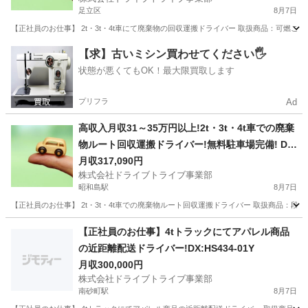
足立区
8月7日
【正社員のお仕事】 2t・3t・4t車にて廃棄物の回収運搬ドライバー 取扱商品：可燃ごみ・
東京
足立区
ドライバー
フリーター
【求】古いミシン買わせてください🖐️
状態が悪くてもOK！最大限買取します
プリフラ
Ad
高収入月収31～35万円以上!2t・3t・4t車での廃棄
物ルート回収運搬ドライバー!無料駐車場完備! DX:
HS432-01Y
月収317,090円
株式会社ドライブトライブ事業部
昭和島駅
8月7日
【正社員のお仕事】 2t・3t・4t車での廃棄物ルート回収運搬ドライバー 取扱商品：段ボー
東京
大田区
昭和島駅
ドライバー
フリーター
【正社員のお仕事】4tトラックにてアパレル商品
の近距離配送ドライバー!DX:HS434-01Y
月収300,000円
株式会社ドライブトライブ事業部
南砂町駅
8月7日