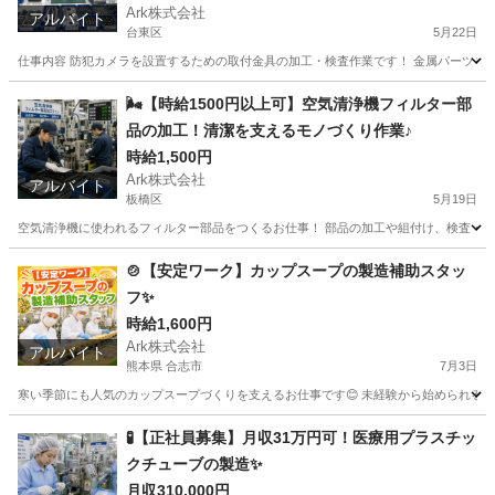
Ark株式会社
アルバイト
台東区
5月22日
仕事内容 防犯カメラを設置するための取付金具の加工・検査作業です！ 金属パーツを機
東京
台東区
工場
時給
🌬️【時給1500円以上可】空気清浄機フィルター部
品の加工！清潔を支えるモノづくり作業♪
時給1,500円
Ark株式会社
アルバイト
板橋区
5月19日
空気清浄機に使われるフィルター部品をつくるお仕事！ 部品の加工や組付け、検査・梱包
東京
板橋区
工場
時給
🍲【安定ワーク】カップスープの製造補助スタッ
フ✨
時給1,600円
Ark株式会社
アルバイト
熊本県 合志市
7月3日
寒い季節にも人気のカップスープづくりを支えるお仕事です😊 未経験から始められるシンプ
熊本
合志市
工場
スタッフ
🧪【正社員募集】月収31万円可！医療用プラスチッ
クチューブの製造✨
月収310,000円