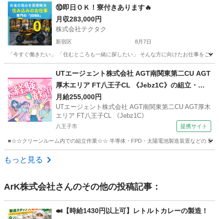
東京
町田市
工場
未経験
⑩即日ＯＫ！寮付きあります🔥
月収283,000円
株式会社テクタク
新宿区
8月7日
「今すぐ働きたい」 「住むところも一緒に探したい」 そんな方に向けたお仕事をご紹介し
東京
新宿区
物流
UTエージェント株式会社 AGT南関東第二CU AGT
厚木エリア FT八王子CL 《Jebz1C》の組立・自
動溶接・組付け 【公的機関】
月給255,000円
UTエージェント株式会社 AGT南関東第二CU AGT厚木
エリア FT八王子CL 《Jebz1C》
八王子市
提携サイト
■☆☆クリーンルーム内での組立作業☆☆ 半導体・FPD・太陽電池製造装置などの 装置
東京
八王子市
工場
もっと見る
ArK株式会社
さんのその他の投稿記事：
🍛【時給1430円以上可】レトルトカレーの製造！