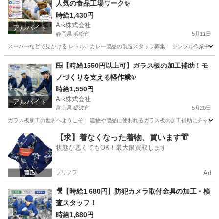
人気の食品工場ワーク✨
時給1,430円
Ark株式会社
アルバイト
静岡県 浜松市
5月11日
スーパーなどで見かける レトルトカレー製品の製造スタッフ募集！ シンプル作業中心な
静岡
浜松市
工場
時給
🪟【時給1550円以上可】ガラス板の加工補助！モ
ノづくりを支える軽作業✨
時給1,550円
Ark株式会社
アルバイト
富山県 砺波市
5月20日
ガラス板加工の世界へようこそ！ 建物や製品に使われるガラス板の加工補助にチャレンジ
富山
砺波市
工場
【求】着なくなった着物、買います👘
状態が悪くてもOK！最大限買取します
プリフラ
Ad
🎥【時給1,680円】防犯カメラ取付金具の加工・検
査スタッフ！
時給1,680円