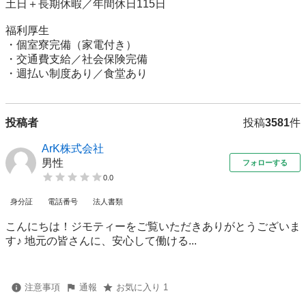
土日＋長期休暇／年間休日115日

福利厚生

・個室寮完備（家電付き）

・交通費支給／社会保険完備

・週払い制度あり／食堂あり
投稿者
投稿
3581
件
ArK株式会社
男性
フォローする
0.0
身分証
電話番号
法人書類
こんにちは！ジモティーをご覧いただきありがとうございま
す♪ 地元の皆さんに、安心して働ける...
注意事項
通報
お気に入り 1