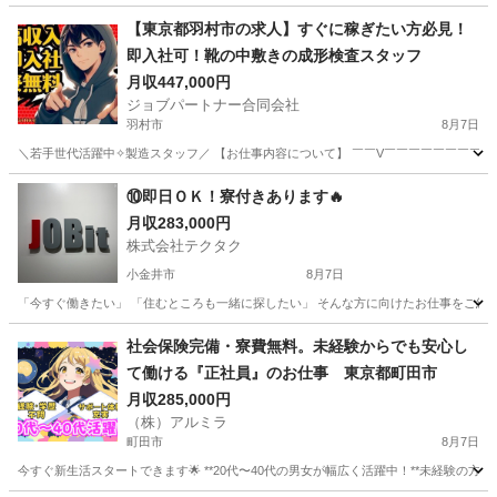
【東京都羽村市の求人】すぐに稼ぎたい方必見！
即入社可！靴の中敷きの成形検査スタッフ
月収447,000円
ジョブパートナー合同会社
羽村市
8月7日
＼若手世代活躍中✧製造スタッフ／ 【お仕事内容について】 ￣￣V￣￣￣￣￣￣￣￣￣
東京
羽村市
工場
健康保険
⑩即日ＯＫ！寮付きあります🔥
月収283,000円
株式会社テクタク
小金井市
8月7日
「今すぐ働きたい」 「住むところも一緒に探したい」 そんな方に向けたお仕事をご紹介し
東京
小金井市
物流
社会保険完備・寮費無料。未経験からでも安心し
て働ける『正社員』のお仕事 東京都町田市
月収285,000円
（株）アルミラ
町田市
8月7日
今すぐ新生活スタートできます🌟 **20代〜40代の男女が幅広く活躍中！**未経験の方も歓迎で