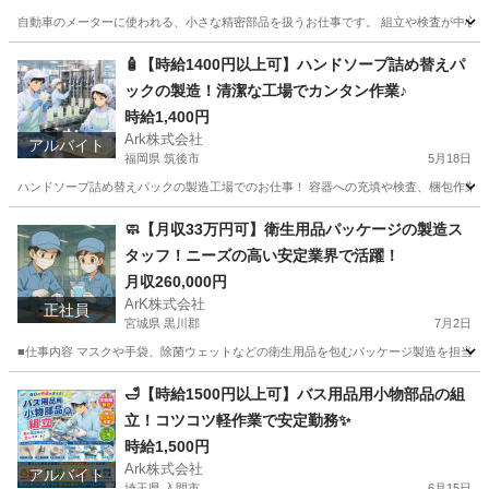
自動車のメーターに使われる、小さな精密部品を扱うお仕事です。 組立や検査が中心なので、
広島
安芸郡
工場
自動車
🧴【時給1400円以上可】ハンドソープ詰め替えパ
ックの製造！清潔な工場でカンタン作業♪
時給1,400円
Ark株式会社
アルバイト
福岡県 筑後市
5月18日
ハンドソープ詰め替えパックの製造工場でのお仕事！ 容器への充填や検査、梱包作業にチ
福岡
筑後市
工場
時給
🧼【月収33万円可】衛生用品パッケージの製造ス
タッフ！ニーズの高い安定業界で活躍！
月収260,000円
ArK株式会社
正社員
宮城県 黒川郡
7月2日
■仕事内容 マスクや手袋、除菌ウェットなどの衛生用品を包むパッケージ製造を担当しま
宮城
黒川郡
工場
パッケージ
🛁【時給1500円以上可】バス用品用小物部品の組
立！コツコツ軽作業で安定勤務✨
時給1,500円
Ark株式会社
アルバイト
埼玉県 入間市
6月15日