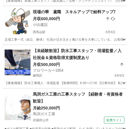
【募集職種】 改修工事スタッフ（建具施工／点検・メンテナンススタッフ） 【仕事内容
東京
江東区
その他
建具
現場の華 鳶職 スキルアップで給料アップ⤴️
月収600,000円
小出建設
西馬込駅
8月6日
足場工事一式（組立、解体） 社員が活き活きと働ける事を大事にしている。 お客様、また
東京
大田区
西馬込駅
鳶職
給料
【未経験歓迎】防水工事スタッフ・現場監督／入
社祝金＆資格取得支援制度あり
月収500,000円
プロワーカー1954
練馬区
8月6日
【募集職種】 防水工事職人・現場監督 【勤務時間】 8:30〜17:00 【仕事内容】 
東京
練馬区
その他
未経験
馬渕ガス工業の工事スタッフ 【経験者・有資格者
歓迎】
月給250,000円
馬渕ガス工業
武蔵村山市
提携サイト
■ガスの配管工事 ■給湯器の交換 ■新築のガス配管 など 在籍しているスタッフのほ