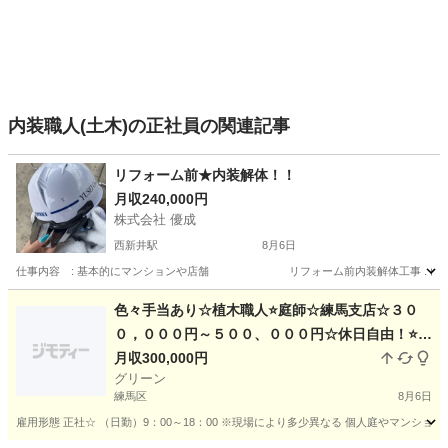
内装職人(土木)の正社員の関連記事
リフォーム前★内装解体！！
月収240,000円
株式会社 優成
西新井駅
8月6日
仕事内容 : 基本的にマンションや店舗 リフォーム前内装解体工事 . (現場により異
東京
足立区
西新井駅
その他
未経験
色々手当あり☆植木職人⭐庭師☆練馬支店☆３０
０，０００円～５００、０００円☆休日自由！⭐女
性も活躍中！１名のみ募集⭐未経験でも可☆造園ス
月収300,000円
グリーン
タッフ☆☆庭師☆造園☆植木屋☆経験者優遇☆
練馬区
8月6日
雇用形態 正社☆ （日勤）9：00～18：00 ※現場により多少異なる 個人庭やマンシ