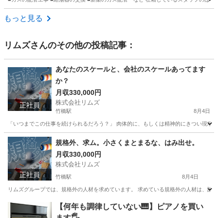
東京
武蔵村山市
その他
もっと見る
リムズ
さんのその他の投稿記事：
あなたのスケールと、会社のスケールあってます
か？
月収330,000円
株式会社リムズ
正社員
竹橋駅
8月4日
「いつまでこの仕事を続けられるだろう？」 肉体的に、もしくは精神的にきつい現場。 
東京
千代田区
竹橋駅
内装職人
職人
規格外、求ム。小さくまとまるな、はみ出せ。
月収330,000円
株式会社リムズ
正社員
竹橋駅
8月4日
リムズグループでは、規格外の人材を求めています。 求めている規格外の人材は、誰よ
東京
千代田区
竹橋駅
内装職人
職人
【何年も調律していない🎹】ピアノを買い
ます🖐️