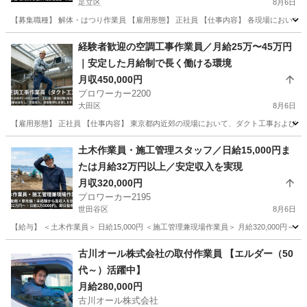
足立区
8月6日
【募集職種】 解体・はつり作業員 【雇用形態】 正社員 【仕事内容】 各現場におい
東京
足立区
その他
都内
経験者歓迎の空調工事作業員／月給25万〜45万円
｜安定した月給制で長く働ける環境
月収450,000円
プロワーカー2200
大田区
8月6日
【雇用形態】 正社員 【仕事内容】 東京都内近郊の現場において、ダクト工事および関連
東京
大田区
その他
土木作業員・施工管理スタッフ／日給15,000円ま
たは月給32万円以上／安定収入を実現
月収320,000円
プロワーカー2195
世田谷区
8月6日
【給与】 ＜土木作業員＞ 日給15,000円 ＜施工管理兼現場作業員＞ 月給320,000円
東京
世田谷区
その他
古川オール株式会社の取付作業員 【エルダー（50
代～）活躍中】
月給280,000円
古川オール株式会社