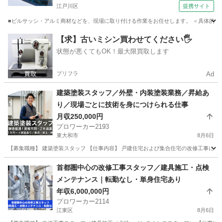
江戸川区
提携サイト
■ビルサッシ・アルミ商材などを、現場に取り付ける作業をお任せします。 ＜具体的に
東京
江戸川区
鳶職
【求】古いミシン買わせてください🖐️
状態が悪くてもOK！最大限買取します
プリフラ
Ad
建築塗装スタッフ／外壁・内装塗装業務／昇給あ
り／現場ごとに技術を身につけられる仕事
月収250,000円
プロワーカー2193
東大和市
8月6日
【募集職種】 建築塗装スタッフ 【仕事内容】 戸建住宅および集合住宅の改修工事にお
東京
東大和市
その他
業務
首都圏中心の改修工事スタッフ／建具施工・点検
メンテナンス｜転勤なし・単身住宅あり
年収6,000,000円
プロワーカー2114
江東区
8月6日