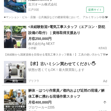
古川オール株式会社
江戸川区
提携サイト
■マンション・ビル・店舗・公共施設などの建築現場において、 アルミサッシや各種アル
東京
江戸川区
鳶職
<未経験歓迎>電気工事スタッフ（エアコン・防犯
設備の取付）｜資格取得支援あり
月収250,000円
株式会社Ag NEXT
小作駅
8月6日
【未経験から国家資格を目指せる電気工事スタッフ募集！】 工具の使い方から丁寧に教
東京
青梅市
小作駅
内装職人
【求】古いミシン買わせてください🖐️
状態が悪くてもOK！最大限買取します
プリフラ
Ad
解体・はつり作業員／都内および近郊の現場／解
体工事に携わる現場作業スタッフ
月収400,000円
プロワーカー2205