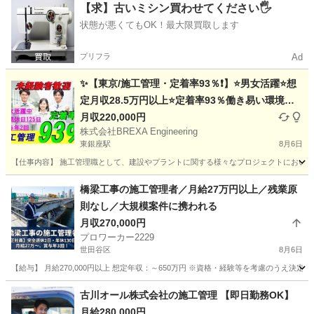
東京
練馬区
土木
庭師
【求】古いミシン買わせてください🖐️
状態が悪くてもOK！最大限買取します
プリフラ
Ad
✨【東京/施工管理・定着率93％❗】⭐男女活躍⭐想
定月収28.5万円以上⭐定着率93％働き易い環境／
未経験者積極採用◎選考１回⭐未経験者でも安心サ
月収220,000円
株式会社BREXA Engineering
ポート/国家資格が取得できる‼️
東銀座駅
8月6日
【仕事内容】 施工管理職として、建設やプラントに関する様々なプロジェクトにおいて
東京
中央区
東銀座駅
施工管理
未経験
橋梁工事の施工管理者／月給27万円以上／残業原
則なし／大規模案件に携われる
月収270,000円
プロワーカー2229
世田谷区
8月6日
【給与】 月給270,000円以上 想定年収：～650万円 ※資格・経験等を考慮のうえ決定
東京
世田谷区
施工管理
古川オール株式会社の施工管理 【即日勤務OK】
月給280,000円