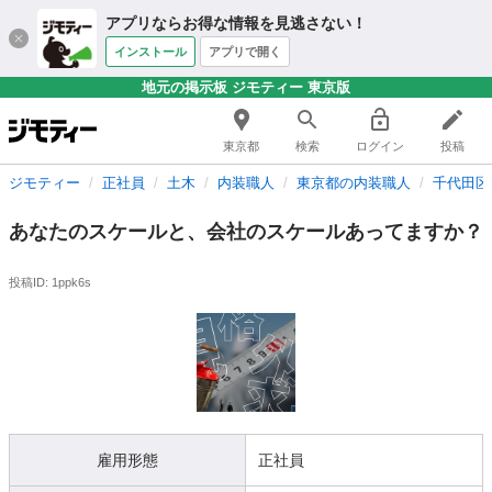
アプリならお得な情報を見逃さない！
インストール
アプリで開く
地元の掲示板 ジモティー 東京版
東京都
検索
ログイン
投稿
ジモティー
正社員
土木
内装職人
東京都の内装職人
千代田区
あなたのスケールと、会社のスケールあってますか？
投稿ID: 1ppk6s
雇用形態
正社員