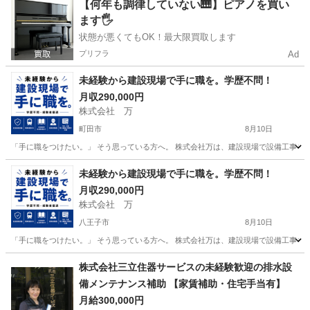
東京
足立区
六町駅
その他
足場
【何年も調律していない🎹】ピアノを買い
ます🖐️
状態が悪くてもOK！最大限買取します
プリフラ
Ad
未経験から建設現場で手に職を。学歴不問！
月収290,000円
株式会社 万
町田市
8月10日
「手に職をつけたい。」 そう思っている方へ。 株式会社万は、建設現場で設備工事を支え
東京
町田市
その他
未経験
未経験から建設現場で手に職を。学歴不問！
月収290,000円
株式会社 万
八王子市
8月10日
「手に職をつけたい。」 そう思っている方へ。 株式会社万は、建設現場で設備工事を支え
東京
八王子市
その他
未経験
株式会社三立住器サービスの未経験歓迎の排水設
備メンテナンス補助 【家賃補助・住宅手当有】
月給300,000円