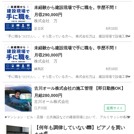
東京
葛飾区
その他
未経験から建設現場で手に職を。学歴不問！
月収290,000円
株式会社 万
足立区
8月10日
「手に職をつけたい。」 そう思っている方へ。 株式会社万は、建設現場で設備工事を支え
東京
足立区
その他
未経験
未経験から建設現場で手に職を。学歴不問！
月収290,000円
株式会社 万
練馬区
8月10日
「手に職をつけたい。」 そう思っている方へ。 株式会社万は、建設現場で設備工事を支え
東京
練馬区
その他
未経験
古川オール株式会社の施工管理 【即日勤務OK】
月給280,000円
古川オール株式会社
江戸川区
提携サイト
■マンション・ビル・店舗・公共施設などの建築現場において、 アルミサッシや各種アル
東京
江戸川区
鳶職
【何年も調律していない🎹】ピアノを買い