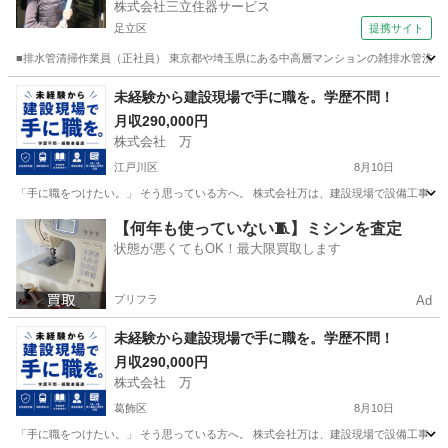
株式会社三立住器サービス
足立区
提携サイト
■排水管清掃作業員（正社員） 東京都や埼玉県にある中高層マンションの雑排水管洗浄をお
東京
足立区
その他
未経験から建設現場で手に職を。学歴不問！
月収290,000円
株式会社 万
江戸川区
8月10日
「手に職をつけたい。」 そう思っている方へ。 株式会社万は、建設現場で設備工事を支え
東京
江戸川区
その他
未経験
【何年も使っていない🧵】ミシンを査定
状態が悪くてもOK！最大限買取します
プリフラ
Ad
未経験から建設現場で手に職を。学歴不問！
月収290,000円
株式会社 万
葛飾区
8月10日
「手に職をつけたい。」 そう思っている方へ。 株式会社万は、建設現場で設備工事を支え