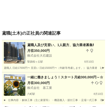
鳶職(土木)の正社員の関連記事
鳶職人及び見習い、1人親方、協力業者募集❗️
月収350,000円
株式会社大石建設
聖蹟桜ヶ丘駅
8月10日
鳶職人 日給17000円〜 見習い 日給15000円〜（年齢等考慮します。） 協力業者 1人親方
東京
多摩市
聖蹟桜ヶ丘駅
鳶職
足場
一緒に働きましょう！スタート月給300,000円～☆
月収300,000円
株式会社 基工業
六町駅
8月10日
■ 仕事内容 ・解体工事（主に家屋等） ・機器搬入・据付工事 ・足場一式工事 現場に