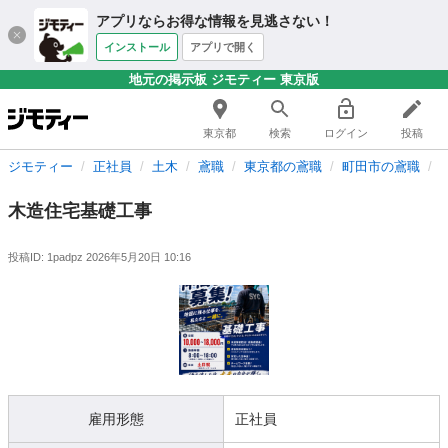
アプリならお得な情報を見逃さない！
インストール
アプリで開く
地元の掲示板 ジモティー 東京版
東京都
検索
ログイン
投稿
ジモティー
正社員
土木
鳶職
東京都の鳶職
町田市の鳶職
木造住宅基礎工事
投稿ID: 1padpz
2026年5月20日 10:16
雇用形態
正社員