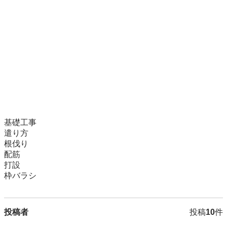
基礎工事

遣り方

根伐り

配筋

打設

枠バラシ
投稿者
投稿
10
件