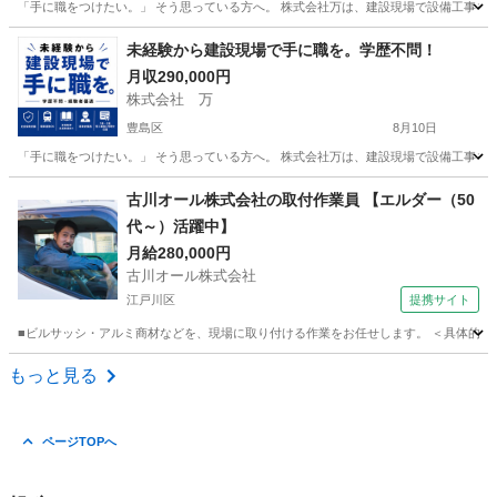
「手に職をつけたい。」 そう思っている方へ。 株式会社万は、建設現場で設備工事を支え
東京
北区
その他
未経験
未経験から建設現場で手に職を。学歴不問！
月収290,000円
株式会社 万
豊島区
8月10日
「手に職をつけたい。」 そう思っている方へ。 株式会社万は、建設現場で設備工事を支え
東京
豊島区
その他
未経験
古川オール株式会社の取付作業員 【エルダー（50
代～）活躍中】
月給280,000円
古川オール株式会社
江戸川区
提携サイト
■ビルサッシ・アルミ商材などを、現場に取り付ける作業をお任せします。 ＜具体的に
東京
江戸川区
鳶職
もっと見る
ページTOPへ