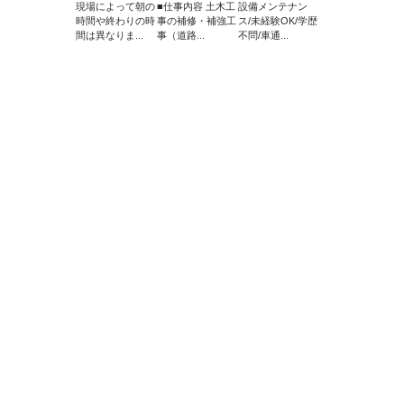
現場によって朝の
■仕事内容 土木工
設備メンテナン
時間や終わりの時
事の補修・補強工
ス/未経験OK/学歴
間は異なりま...
事（道路...
不問/車通...