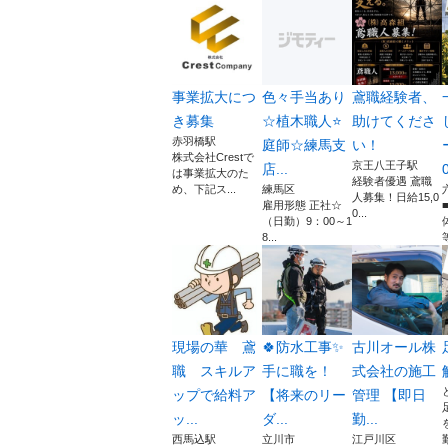
事業拡大につ
色々手当あり
鳶職経験者、
き募集
☆植木職人⭐
助けてくださ
赤羽橋駅
庭師☆練馬支
い！
株式会社Crestで
京王八王子駅
店...
0
は事業拡大のた
経験者優遇 鳶職
め、下記ス...
練馬区
人募集！日給15,0
雇用形態 正社☆
0...
（日勤）9：00～1
8...
等
現場の華 鳶
🍀防水工事✨
古川オール株
職 スキルア
手に職を！
式会社の施工
ップで給料ア
【将来のリー
管理 【即日
ッ...
ダ...
勤...
西馬込駅
立川市
江戸川区