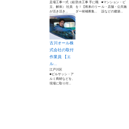
足場工事一式（組
防水工事 手に職
■マンション・ビ
立、解体） 社員
を！【将来のリー
ル・店舗・公共施
が活き活き...
ダー候補募集...
設などの建築...
古川オール株
式会社の取付
作業員 【エ
ル...
江戸川区
■ビルサッシ・ア
ルミ商材などを、
現場に取り付...