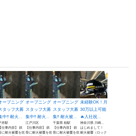
オープニング
オープニング
オープニング
未経験OK！月
スタッフ大募
スタッフ大募
スタッフ大募
30万以上可能
集中‼︎ 耐火...
集中‼︎ 耐火...
集‼︎ 耐火被...
🔥入社祝...
平井駅
江戸川区
千葉県 柏駅
神奈川県 川崎...
【仕事内容】 鉄
【仕事内容】 鉄
【仕事内容】 鉄
はじめまして！
骨に耐火被覆を吹
骨に耐火被覆を吹
骨に耐火被覆を吹
耐火被覆（ロック