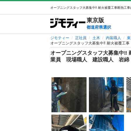
東京
版
都道府県選択
ジモティー
正社員
土木
内装職人
東
オープニングスタッフ大募集中‼︎ 耐火被覆工
オープニングスタッフ大募集中‼︎
業員 現場職人 建設職人 岩綿