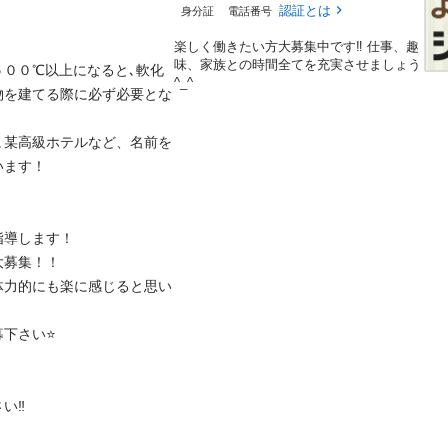
認証とは
身分証
電話番号

楽しく働きたい方大募集中です‼︎ 仕事、趣
味、家族との時間全てを充実させましょう
００℃以上になると､軟化
^_^
物を建てる際に必ず必要とな
､某高級ホテルなど、名前を
！

します！

集！！

体力的にも楽に感じると思い
⭐️


