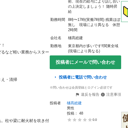
術、現在の給与により話し合い
の上決定しましょう！ 随時昇
給
勤務時間
8時〜17時(実働7時間) 残業ほぼ
無し　現場により異なる　休憩
2時間
会社名
樋髙総建


勤務地
東京都内が多いです‼️関東全域
(現場により異なる)
ぜるなど軽い業務からスター
投稿者にメールで問い合わせ
投稿者に電話で問い合わせ
・清掃

※問い合わせは会員登録とログイン必須です
違反を報告
注意事項
投稿者
樋髙総建
男性
投稿： 
48
0.0
れ。柱や梁に耐火材を吹き付