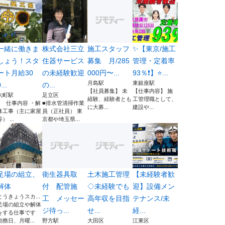
一緒に働きま
株式会社三立
施工スタッフ
✨【東京/施工
しょう！スタ
住器サービス
募集 月/285
管理・定着率
ート月給30
の未経験歓迎
000円〜...
93％❗】⭐...
月島駅
東銀座駅
...
の...
【社員募集】 未
【仕事内容】 施
六町駅
足立区
経験、経験者とも
工管理職として、
■ 仕事内容 ・解
■排水管清掃作業
に大募...
建設や...
体工事（主に家屋
員（正社員） 東
） ...
京都や埼玉県...
足場の組立、
衛生器具取
土木施工管理
【未経験者歓
解体
付 配管施
◇未経験でも
迎】設備メン
とうきょうスカ...
工 メッセー
高年収を目指
テナンス/未
足場の組立や解体
ジ待っ...
せ...
経...
をする仕事です
勤務日、月曜...
野方駅
大田区
江東区