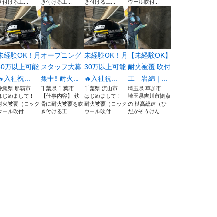
き付ける工...
き付ける工...
き付ける工...
ウール吹付...
未経験OK！月
オープニング
未経験OK！月
【未経験OK】
30万以上可能
スタッフ大募
30万以上可能
耐火被覆 吹付
🔥入社祝...
集中‼︎ 耐火...
🔥入社祝...
工 岩綿｜...
沖縄県 那覇市...
千葉県 千葉市...
千葉県 流山市...
埼玉県 草加市...
はじめまして！
【仕事内容】 鉄
はじめまして！
埼玉県吉川市拠点
耐火被覆（ロック
骨に耐火被覆を吹
耐火被覆（ロック
の 樋髙総建（ひ
ウール吹付...
き付ける工...
ウール吹付...
だかそうけん...