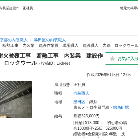
オープニングスタッフ大募集中‼︎ 耐火被覆工事断熱工事内装業建設作業員現場職人建設職人岩綿ロックウール (樋髙総建) 錦糸町の内装職人の正社員の求人情報 樋髙総建｜ジモティー
正社員
地元の掲示
京都の内装職人
墨田区の内装職人
事 断熱工事 内装業 建設作業員 現場職人 建設職人 岩綿 ロックウー
 耐火被覆工事 断熱工事 内装業 建設作
お気に入
 ロックウール
（投稿ID : 1ixh4e）
作成
2026年6月5日 12:05
雇用形態
正社員
職種
内装職人
地域
墨田区
 - 錦糸
東京メトロ半蔵門線 - 
錦糸町駅
給与
月収325,000円
[日給] ¥13,000 ～  初心者の場
合13000円×25日=325000円　
経験者=金額応相談 年数、技