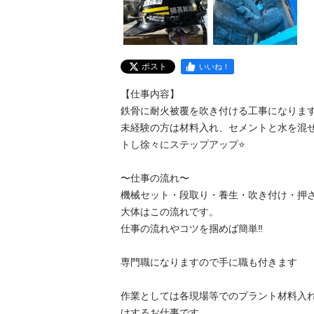
ポスト
いいね！
【仕事内容】

鉄骨に耐火被覆を吹き付ける工事になります！
未経験の方は材料入れ、セメントと水を混
トし徐々にステップアップ⭐️

〜仕事の流れ〜

機械セット・段取り・養生・吹き付け・押さえ
大体はこの流れです。

仕事の流れやコツを掴めば簡単‼︎

専門職になりますので手に職も付きます

作業としては各現場等でのプラント材料入
けするお仕事です。
