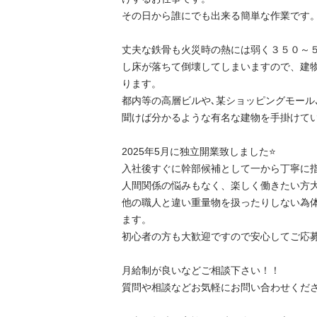
その日から誰にでも出来る簡単な作業です。

丈夫な鉄骨も火災時の熱には弱く３５０～５
し床が落ちて倒壊してしまいますので、建
ります。

都内等の高層ビルや､某ショッピングモール
聞けば分かるような有名な建物を手掛けています
2025年5月に独立開業致しました⭐️

入社後すぐに幹部候補として一から丁寧に指導
人間関係の悩みもなく、楽しく働きたい方大募
他の職人と違い重量物を扱ったりしない為
ます。

初心者の方も大歓迎ですので安心してご応募下さい
月給制が良いなどご相談下さい！！

質問や相談などお気軽にお問い合わせください‼️