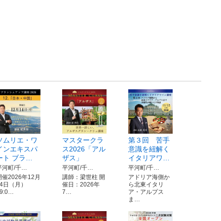
ソムリエ・ワ
マスタークラ
第３回 苦手
インエキスパ
ス2026「アル
意識を紐解く
ート ブラ…
ザス」
イタリアワ…
平河町/千…
平河町/千…
平河町/千…
開催2026年12月
講師：梁世柱 開
アドリア海側か
14日（月）
催日：2026年
ら北東イタリ
9:0…
7…
ア・アルプス
ま…