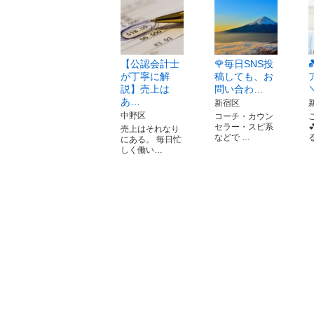
【公認会計士
🌹毎日SNS投
が丁寧に解
稿しても、お
説】売上は
問い合わ…
あ…
新宿区
中野区
コーチ・カウン
セラー・スピ系
売上はそれなり
などで …
にある。 毎日忙
しく働い…