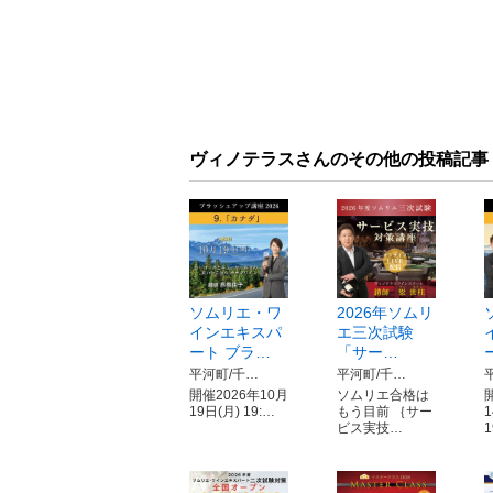
ヴィノテラスさんのその他の投稿記事
ソムリエ・ワ
2026年ソムリ
インエキスパ
エ三次試験
ート ブラ…
「サー…
平河町/千…
平河町/千…
開催2026年10月
ソムリエ合格は
19日(月) 19:…
もう目前 ｛サー
ビス実技…
1