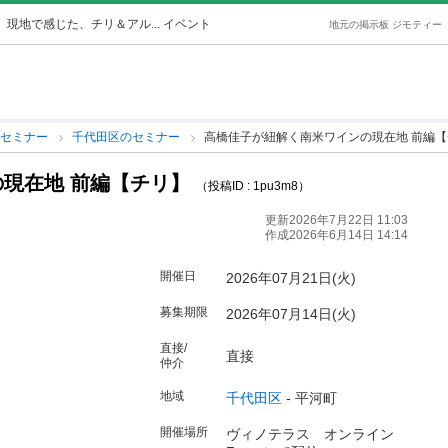
】
現地で感じた、チリ＆アル... イベント
地元の掲示板 ジモティー
のセミナー
千代田区のセミナー
高橋佳子が紐解く南米ワインの現在地 前編
現在地 前編【チリ】
（投稿ID : 1pu3m8）
更新2026年7月22日 11:03
作成2026年6月14日 14:14
開催日
2026年07月21日(火)
募集期限
2026年07月14日(火)
直接/
直接
仲介
地域
千代田区
-
平河町
開催場所
ヴィノテラス オンライン