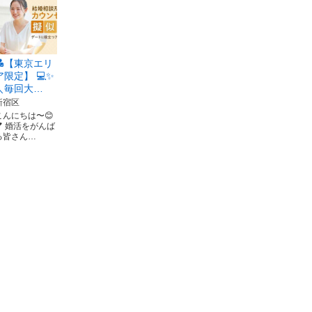
💑【東京エリ
ア限定】 💻✨
＼毎回大…
新宿区
こんにちは〜😊
💕 婚活をがんば
る皆さん…