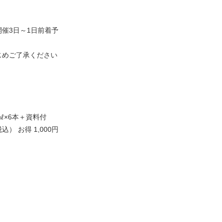
催3日～1日前着予
じめご了承ください
0㎖×6本＋資料付
 お得 1,000円