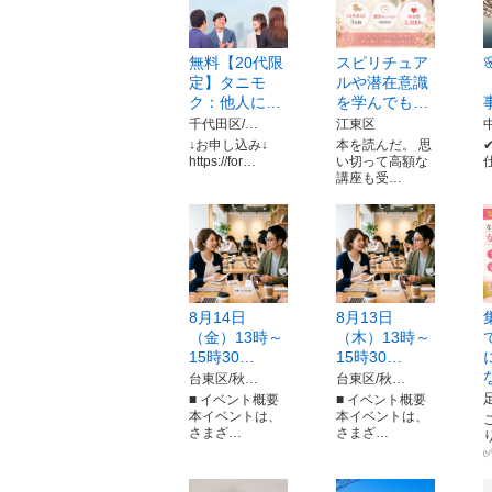
無料【20代限
スピリチュア
定】タニモ
ルや潜在意識
ク：他人に…
を学んでも…
千代田区/…
江東区
↓お申し込み↓
本を読んだ。 思
https://for…
い切って高額な
講座も受…
8月14日
8月13日
（金）13時～
（木）13時～
15時30…
15時30…
台東区/秋…
台東区/秋…
■ イベント概要
■ イベント概要
本イベントは、
本イベントは、
さまざ…
さまざ…