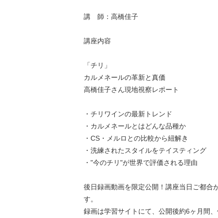
講 師：高橋佳子
講座内容
「チリ」
カルメネールの革新と真価
高橋佳子さん現地視察レポート
・チリワインの最新トレンド
・カルメネールとはどんな品種か
・CS・メルロとの比較から紐解き
・洗練されたスタイルをテイスティング
・"今のチリ"が世界で評価される理由
後日録画動画を限定公開！講座当日ご都合
す。
録画は学習サイトにて、公開後約6ヶ月間、