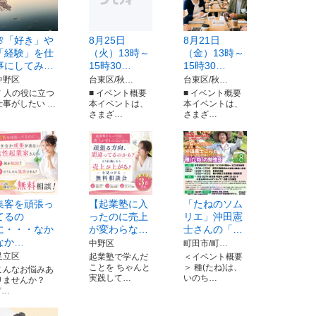
🌸「好き」や
8月25日
8月21日
「経験」を仕
（火）13時～
（金）13時～
事にしてみ…
15時30…
15時30…
中野区
台東区/秋…
台東区/秋…
✔ 人の役に立つ
■ イベント概要
■ イベント概要
仕事がしたい …
本イベントは、
本イベントは、
さまざ…
さまざ…
集客を頑張っ
【起業塾に入
「たねのソム
てるの
ったのに売上
リエ」沖田憲
に・・・なか
が変わらな…
士さんの「…
なか…
中野区
町田市/町…
足立区
起業塾で学んだ
＜イベント概要
ことを ちゃんと
＞ 種(たね)は、
こんなお悩みあ
実践して…
いのち…
りませんか？
✅…