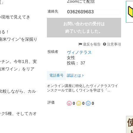
Zoomにて配信
質」
連絡先
い現地で見えてき
お問い合わせの受付は
終了いたしました。
迫る！
南米ワイン"を深掘り
違反を報告
注意事項
投稿者
ヴィノテラス
女性
チン。今年1月、実
投稿： 37
南米ワイン」をリア
電話番号
認証とは
オンライン講座に特化したヴィノテラスワイ
ンスクールで楽しくワインを学ぼう「...
比較しながら、カル
評価
0
0
0
ク5種、そしてカオ