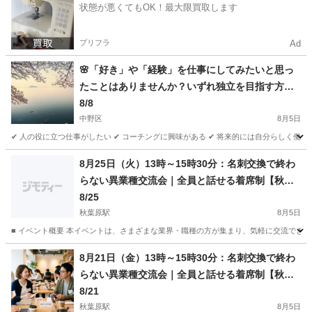
状態が悪くてもOK！最大限買取します
プリフラ
Ad
🌸「好き」や「経験」を仕事にしてみたいと思っ
たことはありませんか？いずれ独立を目指す方へ
🌸
8/8
中野区
8月5日
✔ 人の役に立つ仕事がしたい ✔ コーチングに興味がある ✔ 将来的には自分らしく働き
東京
中野区
セミナー
コーチング
8月25日（火）13時～15時30分：名刺交換で終わ
らない異業種交流会｜全員と話せる着席制【秋葉
原】※領収書発行可
8/25
秋葉原駅
8月5日
■ イベント概要 本イベントは、さまざまな業界・職種の方が集まり、気軽に交流できる異
東京
台東区
秋葉原駅
セミナー
名刺交換
8月21日（金）13時～15時30分：名刺交換で終わ
らない異業種交流会｜全員と話せる着席制【秋葉
原】※領収書発行可
8/21
秋葉原駅
8月5日