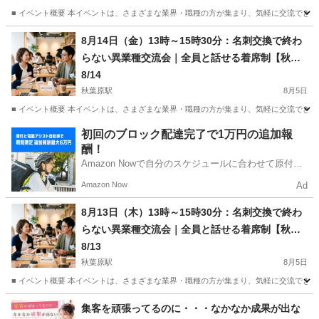
■ イベント概要 本イベントは、さまざまな業界・職種の方が集まり、気軽に交流できる異
東京
台東区
秋葉原駅
セミナー
名刺交換
8月14日（金）13時～15時30分：名刺交換で終わ
らない異業種交流会｜全員と話せる着席制【秋葉
原】※領収書発行可
8/14
秋葉原駅
8月5日
■ イベント概要 本イベントは、さまざまな業界・職種の方が集まり、気軽に交流できる異
東京
台東区
秋葉原駅
セミナー
名刺交換
初回のブロック配達完了で1万円の追加報
酬！
Amazon Nowで自分のスケジュールに合わせて原付や
電動アシスト自転車で配達し、報酬を獲得しましょ
Amazon Now
Ad
う！
8月13日（木）13時～15時30分：名刺交換で終わ
らない異業種交流会｜全員と話せる着席制【秋葉
原】※領収書発行可
8/13
秋葉原駅
8月5日
■ イベント概要 本イベントは、さまざまな業界・職種の方が集まり、気軽に交流できる異
東京
台東区
秋葉原駅
セミナー
名刺交換
集客を頑張ってるのに・・・なかなか成果が出な