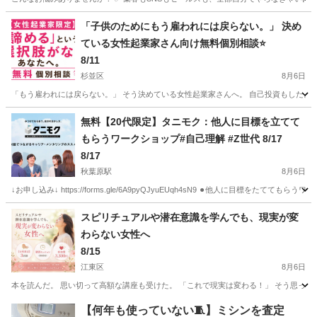
東京
杉並区
セミナー
集客
「子供のためにもう雇われには戻らない。」 決め
ている女性起業家さん向け無料個別相談⭐
8/11
杉並区
8月6日
「もう雇われには戻らない。」 そう決めている女性起業家さんへ。 自己投資もした。 SN
東京
杉並区
セミナー
起業家
無料【20代限定】タニモク：他人に目標を立てて
もらうワークショップ#自己理解 #Z世代 8/17
8/17
秋葉原駅
8月6日
↓お申し込み↓ https://forms.gle/6A9pyQJyuEUqh4sN9 ⚫︎他人に目標
東京
千代田区
秋葉原駅
セミナー
スピリチュアルや潜在意識を学んでも、現実が変
わらない女性へ
8/15
江東区
8月6日
本を読んだ。 思い切って高額な講座も受けた。 「これで現実は変わる！」 そう思って気
東京
江東区
セミナー
潜在意識
【何年も使っていない🧵】ミシンを査定