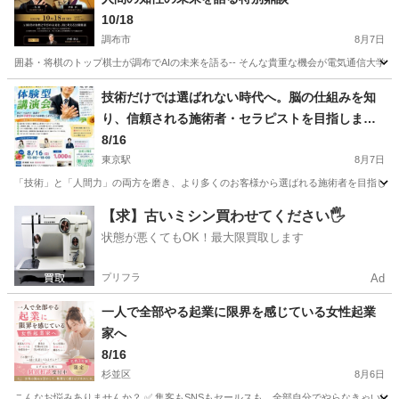
10/18
調布市
8月7日
囲碁・将棋のトップ棋士が調布でAIの未来を語る-- そんな貴重な機会が電気通信大学で実現し
東京
調布市
セミナー
京王線
技術だけでは選ばれない時代へ。脳の仕組みを知
り、信頼される施術者・セラピストを目指しませ
んか?
8/16
東京駅
8月7日
「技術」と「人間力」の両方を磨き、より多くのお客様から選ばれる施術者を目指しませ
東京
中央区
東京駅
セミナー
会場
【求】古いミシン買わせてください🖐️
状態が悪くてもOK！最大限買取します
プリフラ
Ad
一人で全部やる起業に限界を感じている女性起業
家へ
8/16
杉並区
8月6日
こんなお悩みありませんか？ ✅ 集客もSNSもセールスも、全部自分でやらなきゃいけな