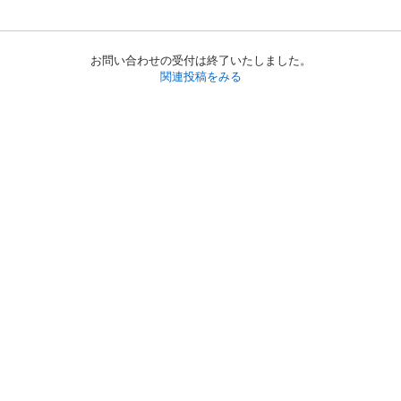
お問い合わせの受付は終了いたしました。
関連投稿をみる
初めての方へ
利用規約
プライバシーポリシー
プライバシー・ステートメント
健全化に資する運用方針
お問い合わせ
運営会社
サイトマップ
ご利用ガイド
フリーワードで探す
PC版で表示
都道府県選択
特定商取引法の表示
利用者情報の外部送信について