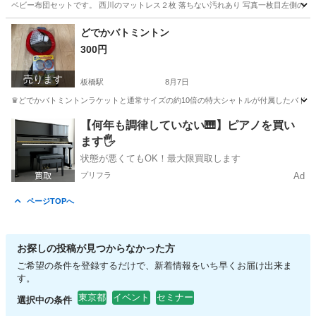
ベビー布団セットです。 西川のマットレス２枚 落ちない汚れあり 写真一枚目左側のマ
東京
板橋区
板橋駅
ベビー用品
どでかバトミントン
300円
売ります
板橋駅
8月7日
♛どでかバトミントンラケットと通常サイズの約10倍の特大シャトルが付属したバドミントンセ
東京
板橋区
板橋駅
その他
【何年も調律していない🎹】ピアノを買い
ます🖐️
状態が悪くてもOK！最大限買取します
プリフラ
Ad
ページTOPへ
お探しの投稿が見つからなかった方
ご希望の条件を登録するだけで、新着情報をいち早くお届け出来ま
す。
東京都
イベント
セミナー
選択中の条件