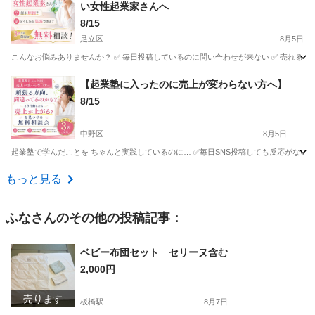
い女性起業家さんへ
8/15
足立区
8月5日
こんなお悩みありませんか？ ✅ 毎日投稿しているのに問い合わせが来ない ✅ 売れると
東京
足立区
セミナー
起業家
【起業塾に入ったのに売上が変わらない方へ】
8/15
中野区
8月5日
起業塾で学んだことを ちゃんと実践しているのに… ✅毎日SNS投稿しても反応がない 
東京
中野区
セミナー
集客
もっと見る
ふな
さんのその他の投稿記事：
ベビー布団セット セリーヌ含む
2,000円
売ります
板橋駅
8月7日