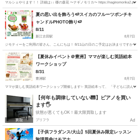
マルシェやります！！ 詳細は↓↓ 梛の森花 〜ナギノモリカ〜 https://naginomorika2.peatix
東京
渋谷区
ワークショップ
フェリーチェ
夏の思い出を飾ろう🍉スイカのフルーツポンチキ
ャンドルPHOTO飾り🍉
8/11
新江古田駅
8月7日
ジモティーをご利用の皆さん、こんにちは！ 8/11山の日のご予定はお決まりですか？！ 中野区江古
東京
中野区
新江古田駅
ワークショップ
チェキ
【夏休みイベント＠豊洲】ママが楽しむ英語絵本
ワークショップ
8/31
豊洲駅
8月7日
ママが楽しむ英語絵本ワークショップ開催します✨ 英語絵本って、 「子どもに読んであ
東京
江東区
豊洲駅
ワークショップ
英語絵本
【何年も調律していない🎹】ピアノを買い
ます🖐️
状態が悪くてもOK！最大限買取します
プリフラ
Ad
【子供フラダンス/大山】5回夏休み限定レッスン
🌺課題曲はモアナ