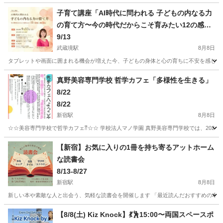
子育て講座「AI時代に問われる 子どもの内なる力
の育て方〜今の時代だからこそ育みたい12の感覚
と豊かな心〜」
9/13
武蔵境駅
8月8日
タブレットや画面に囲まれる機会が増えた今、子どもの身体と心の育ちに不安を感じていま
東京
武蔵野市
武蔵境駅
ワークショップ
子ども
真野美容専門学校 哲学カフェ「多様性を生きる」
8/22
8/22
新宿駅
8月8日
☆☆美容専門学校で哲学カフェ⁇☆☆ 学校法人マノ学園 真野美容専門学校では、202
東京
新宿区
新宿駅
ワークショップ
哲学カフェ
【新宿】お気に入りの1冊を持ち寄るアットホーム
な読書会
8/13-8/27
新宿駅
8月8日
新しい本や素敵な人と出会う、気軽な読書会を開催します 「最近読んだおすすめの本を
東京
新宿区
新宿駅
ワークショップ
ひとり
【8/8(土) Kiz Knock】💃🕺15:00〜両国スペースポ