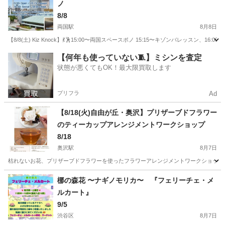
ノ
8/8
両国駅
8月8日
【8/8(土) Kiz Knock】💃🕺15:00〜両国スペースポノ 15:15〜キゾンバレッスン、16
東京
墨田区
両国駅
ワークショップ
スタジオ
【何年も使っていない🧵】ミシンを査定
状態が悪くてもOK！最大限買取します
プリフラ
Ad
【8/18(火)自由が丘・奥沢】プリザーブドフラワー
のティーカップアレンジメントワークショップ
8/18
奥沢駅
8月7日
枯れないお花、プリザーブドフラワーを使ったフラワーアレンジメントワークショップ❀
東京
世田谷区
奥沢駅
ワークショップ
会場
梛の森花 〜ナギノモリカ〜 『フェリーチェ・メ
ルカート』
9/5
渋谷区
8月7日