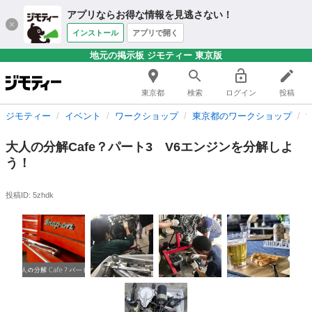
アプリならお得な情報を見逃さない！
インストール
アプリで開く
地元の掲示板 ジモティー 東京版
東京都
検索
ログイン
投稿
ジモティー
イベント
ワークショップ
東京都のワークショップ
大人の分解Cafe？パート3 V6エンジンを分解しよ
う！
投稿ID: 5zhdk