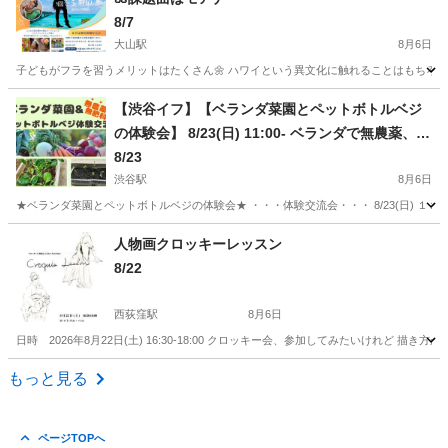
8/7
大山駅
8月6日
子どもがフラを習うメリットはたくさん🌼 ハワイという異文化に触れることはもちろん
東京
板橋区
大山駅
ワークショップ
フラ
【渋谷イフ】【ベランダ菜園とペットボトルベジ
の体験会】 8/23(日) 11:00- ベランダで無農薬、無
肥料栽培で野菜を作る、種まき体験会。自然栽培
8/23
で自給自足
渋谷駅
8月6日
★ベランダ菜園とペットボトルベジの体験会★ ・・・体験交流会・・・ 8/23(日) １１
東京
渋谷区
渋谷駅
ワークショップ
無農薬
人物画クロッキーレッスン
8/22
西荻窪駅
8月6日
日時 2026年8月22日(土) 16:30-18:00 クロッキー会、参加してみたいけれど
東京
杉並区
西荻窪駅
ワークショップ
ハーブティー
もっと見る
ページTOPへ