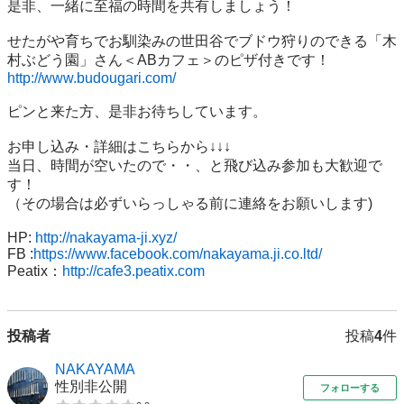
是非、一緒に至福の時間を共有しましょう！

せたがや育ちでお馴染みの世田谷でブドウ狩りのできる「木
http://www.budougari.com/
ピンと来た方、是非お待ちしています。

お申し込み・詳細はこちらから↓↓↓

当日、時間が空いたので・・、と飛び込み参加も大歓迎で
す！

（その場合は必ずいらっしゃる前に連絡をお願いします)

HP: 
http://nakayama-ji.xyz/
FB :
https://www.facebook.com/nakayama.ji.co.ltd/
Peatix：
http://cafe3.peatix.com
投稿者
投稿
4
件
NAKAYAMA
性別非公開
フォローする