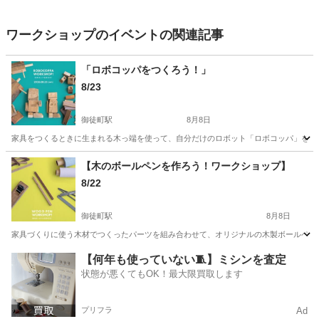
ワークショップのイベントの関連記事
「ロボコッパをつくろう！」
8/23
御徒町駅
8月8日
家具をつくるときに生まれる木っ端を使って、自分だけのロボット「ロボコッパ」をつく
東京
台東区
御徒町駅
ワークショップ
工房
【木のボールペンを作ろう！ワークショップ】
8/22
御徒町駅
8月8日
家具づくりに使う木材でつくったパーツを組み合わせて、オリジナルの木製ボールペンを
東京
台東区
御徒町駅
ワークショップ
木製
【何年も使っていない🧵】ミシンを査定
状態が悪くてもOK！最大限買取します
プリフラ
Ad