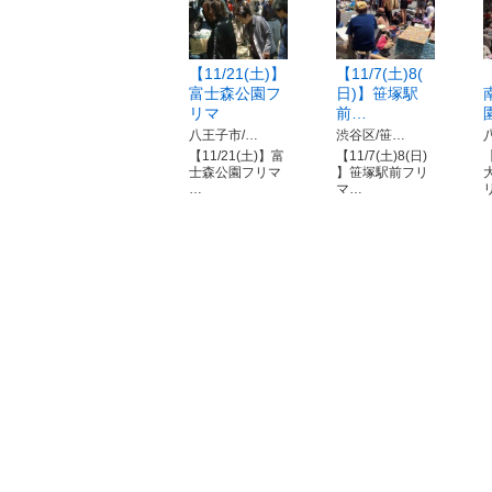
【11/21(土)】
【11/7(土)8(
富士森公園フ
日)】笹塚駅
リマ
前…
八王子市/…
渋谷区/笹…
【11/21(土)】富
【11/7(土)8(日)
【
士森公園フリマ
】笹塚駅前フリ
…
マ…