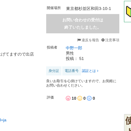
開催場所
東京都杉並区和田3-10-1
お問い合わせの受付は
終了いたしました。
違反を報告
注意事項
。
投稿者
中野一郎
男性
上げてますので出店
投稿： 51
身分証
電話番号
認証とは
良いお取引を心掛けていますので、お気軽に
お問い合わせください。
評価
10
0
0
l=ja