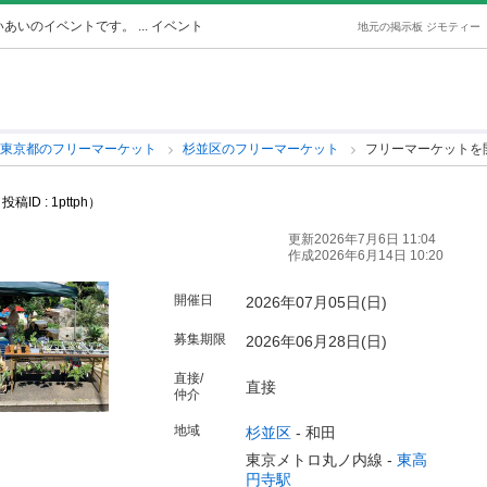
いのイベントです。 ... イベント
地元の掲示板 ジモティー
東京都のフリーマーケット
杉並区のフリーマーケット
フリーマーケットを
投稿ID : 1pttph）
更新2026年7月6日 11:04
作成2026年6月14日 10:20
開催日
2026年07月05日(日)
募集期限
2026年06月28日(日)
直接/
直接
仲介
地域
杉並区
-
和田
東京メトロ丸ノ内線 -
東高
円寺駅