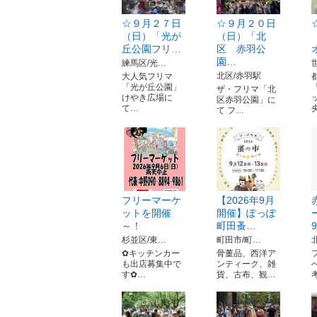
☆９月２７日
☆９月２０日
（日）「光が
（日）「北
丘公園フリ…
区 赤羽公
園…
練馬区/光…
北区/赤羽駅
大人気フリマ
「光が丘公園」
ザ・フリマ「北
けやき広場に
区赤羽公園」に
て…
て フ…
フリーマーケ
【2026年9月
ットを開催
開催】ぽっぽ
～！
町田蚤…
9
杉並区/東…
町田市/町…
✿キッチンカー
骨董品、西洋ア
も出店募集中で
ンティーク、雑
す✿…
貨、古布、観…