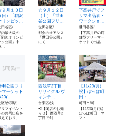
☆９月１３日
☆９月１２日
下高井戸でフ
（日）「駒沢
（土）「世田
リマ出品者・
オリンピッ…
谷公園フリ…
ワークショ…
世田谷区/…
世田谷区/…
世田谷区/…
都内最大級の
都会のオアシス
【下高井戸の店
「駒沢オリンピ
「世田谷公園」
舗型フリーマー
ック公園」中
にて …
ケットで出品…
央…
赤羽公園フリ
西浅草2丁目
【11/23(月)
ーマーケット
リサイクル ヴ
祝】ぽっぽ町
/20(…
ィンテ…
田・…
北区/赤羽駅
台東区/浅…
町田市/町…
フリマイベント
📢【閉店のお知
【11/23(月)祝】
への共同出店を
らせ】 西浅草2
ぽっぽ町田・マ
考えており、…
丁目で創…
マ・…