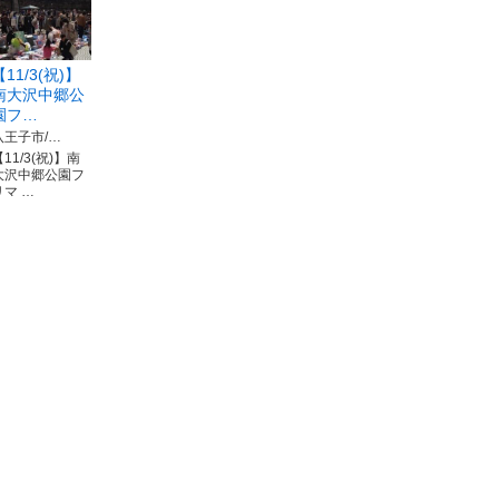
【11/3(祝)】
南大沢中郷公
園フ…
八王子市/…
11/3(祝)】南
大沢中郷公園フ
リマ …