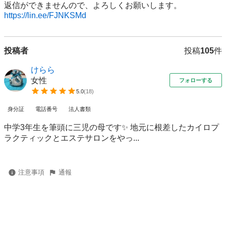
https://lin.ee/FJNKSMd
投稿者
投稿
105
件
けらら
女性
フォローする
5.0
(
18
)
身分証
電話番号
法人書類
中学3年生を筆頭に三児の母です✨ 地元に根差したカイロプ
ラクティックとエステサロンをやっ...
注意事項
通報