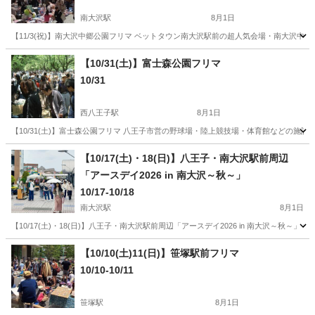
南大沢駅
8月1日
【11/3(祝)】南大沢中郷公園フリマ ベットタウン南大沢駅前の超人気会場・南大沢
東京
八王子市
南大沢駅
フリーマーケット
会場
【10/31(土)】富士森公園フリマ
10/31
西八王子駅
8月1日
【10/31(土)】富士森公園フリマ 八王子市営の野球場・陸上競技場・体育館などの施
東京
八王子市
西八王子駅
フリーマーケット
フリマ
【10/17(土)・18(日)】八王子・南大沢駅前周辺
「アースデイ2026 in 南大沢～秋～」
10/17-10/18
南大沢駅
8月1日
【10/17(土)・18(日)】八王子・南大沢駅前周辺「アースデイ2026 in 南大沢～秋
東京
八王子市
南大沢駅
フリーマーケット
アースデイ
【10/10(土)11(日)】笹塚駅前フリマ
10/10-10/11
笹塚駅
8月1日