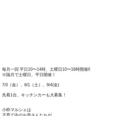
毎月一回 平日10〜14時、土曜日10〜16時開催‼️

※隔月で土曜日、平日開催！

7/3（金）、8/1（土）、9/4(金)

先着1台、キッチンカーも大募集！

小粋マルシェは

子育て中のお母さんたちが　
