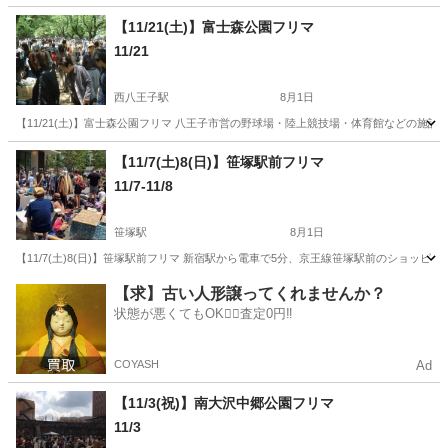
東京
町田市
町田駅
フリーマーケット
ママ
【11/21(土)】富士森公園フリマ
11/21
西八王子駅
8月1日
【11/21(土)】富士森公園フリマ 八王子市営の野球場・陸上競技場・体育館などの施
東京
八王子市
西八王子駅
フリーマーケット
フリマ
【11/7(土)8(日)】笹塚駅前フリマ
11/7-11/8
笹塚駅
8月1日
【11/7(土)8(日)】笹塚駅前フリマ 新宿駅から電車で5分、京王線笹塚駅前のショ
東京
渋谷区
笹塚駅
フリーマーケット
フリマ
【求】古い人形譲ってくれませんか？
状態が悪くてもOK🙆‍♀️査定0円‼️
COYASH
Ad
【11/3(祝)】南大沢中郷公園フリマ
11/3