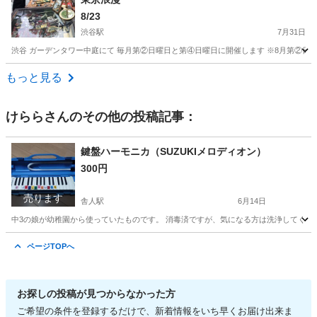
8/23
渋谷駅
7月31日
渋谷 ガーデンタワー中庭にて 毎月第②日曜日と第④日曜日に開催します ※8月第②日曜
東京
渋谷区
渋谷駅
フリーマーケット
骨董市
もっと見る
けらら
さんのその他の投稿記事：
鍵盤ハーモニカ（SUZUKIメロディオン）
300円
売ります
舎人駅
6月14日
中3の娘が幼稚園から使っていたものです。 消毒済ですが、気になる方は洗浄してくだ
東京
足立区
舎人駅
鍵盤楽器、ピアノ
ページTOPへ
お探しの投稿が見つからなかった方
ご希望の条件を登録するだけで、新着情報をいち早くお届け出来ま