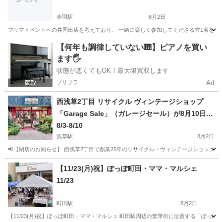
赤羽駅
8月2日
フリマイベントへの共同出店を考えており、 一緒に楽しく参加してくださる方1名を探して
東京
北区
赤羽駅
フリーマーケット
断捨離
【何年も調律していない🎹】ピアノを買い
ます🖐️
状態が悪くてもOK！最大限買取します
プリフラ
Ad
西浅草2丁目 リサイクル ヴィンテージショップ
「Garage Sale」（ガレージセール）が8月10日ま
で閉店セール＆フリーマーケットを開催中
8/3-8/10
浅草駅
8月2日
📢【閉店のお知らせ】 西浅草2丁目で創業25年のリサイクル・ヴィンテージショップ 「Ga
東京
台東区
浅草駅
フリーマーケット
セール
【11/23(月)祝】ぽっぽ町田・ママ・マルシェ
11/23
町田駅
8月2日
【11/23(月)祝】ぽっぽ町田・ママ・マルシェ 町田駅周辺の繁華街に位置する「ぽっ