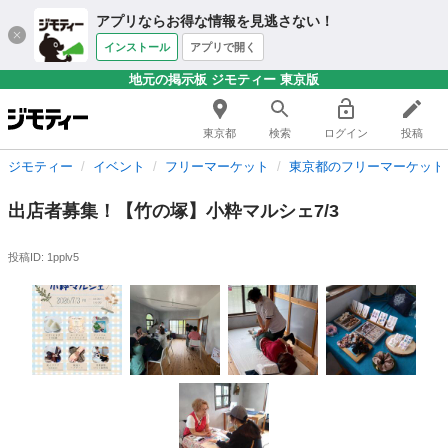
アプリならお得な情報を見逃さない！
インストール
アプリで開く
地元の掲示板 ジモティー 東京版
東京都
検索
ログイン
投稿
ジモティー
イベント
フリーマーケット
東京都のフリーマーケット
出店者募集！【竹の塚】小粋マルシェ7/3
投稿ID: 1pplv5