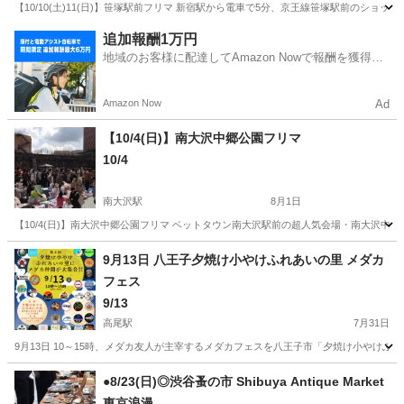
【10/10(土)11(日)】笹塚駅前フリマ 新宿駅から電車で5分、京王線笹塚駅前のシ
東京
渋谷区
笹塚駅
フリーマーケット
フリマ
追加報酬1万円
地域のお客様に配達してAmazon Nowで報酬を獲得し
ましょう
Amazon Now
Ad
【10/4(日)】南大沢中郷公園フリマ
10/4
南大沢駅
8月1日
【10/4(日)】南大沢中郷公園フリマ ベットタウン南大沢駅前の超人気会場・南大沢
東京
八王子市
南大沢駅
フリーマーケット
会場
9月13日 八王子夕焼け小やけふれあいの里 メダカ
フェス
9/13
高尾駅
7月31日
9月13日 10～15時、メダカ友人が主宰するメダカフェスを八王子市「夕焼け小やけふ
東京
八王子市
高尾駅
フリーマーケット
メダカ
●8/23(日)◎渋谷蚤の市 Shibuya Antique Market
東京浪漫