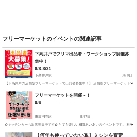
フリーマーケットのイベントの関連記事
下高井戸でフリマ出品者・ワークショップ開催募
集中！
8/8-8/31
下高井戸駅
8月8日
【下高井戸の店舗型フリーマーケットで出品者募集中！】 店舗型フリーマーケット・下高井
東京
世田谷区
下高井戸駅
フリーマーケット
フリマ
フリーマーケットを開催～！
9/6
東高円寺駅
8月7日
✿キッチンカーも出店募集中です✿ とても楽しい和気あいあいのイベントです。 杉並も盛り
東京
杉並区
東高円寺駅
フリーマーケット
キッチンカー
【何年も使っていない🧵】ミシンを査定