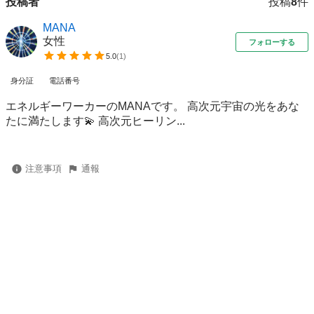
投稿者
投稿
8
件
MANA
女性
フォローする
5.0
(
1
)
身分証
電話番号
エネルギーワーカーのMANAです。 高次元宇宙の光をあな
たに満たします💫 高次元ヒーリン...
注意事項
通報