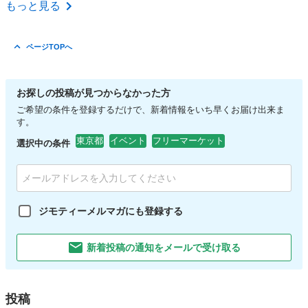
東京
八王子市
南大沢駅
フリーマーケット
会場
もっと見る
ページTOPへ
お探しの投稿が見つからなかった方
ご希望の条件を登録するだけで、新着情報をいち早くお届け出来ま
す。
東京都
イベント
フリーマーケット
選択中の条件
ジモティーメルマガにも登録する
新着投稿の通知をメールで受け取る
投稿