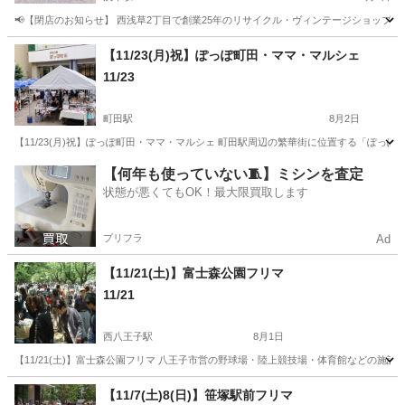
📢【閉店のお知らせ】 西浅草2丁目で創業25年のリサイクル・ヴィンテージショップ 「Ga
東京
台東区
浅草駅
フリーマーケット
セール
【11/23(月)祝】ぽっぽ町田・ママ・マルシェ
11/23
町田駅
8月2日
【11/23(月)祝】ぽっぽ町田・ママ・マルシェ 町田駅周辺の繁華街に位置する「ぽっ
東京
町田市
町田駅
フリーマーケット
ママ
【何年も使っていない🧵】ミシンを査定
状態が悪くてもOK！最大限買取します
プリフラ
Ad
【11/21(土)】富士森公園フリマ
11/21
西八王子駅
8月1日
【11/21(土)】富士森公園フリマ 八王子市営の野球場・陸上競技場・体育館などの施
東京
八王子市
西八王子駅
フリーマーケット
フリマ
【11/7(土)8(日)】笹塚駅前フリマ