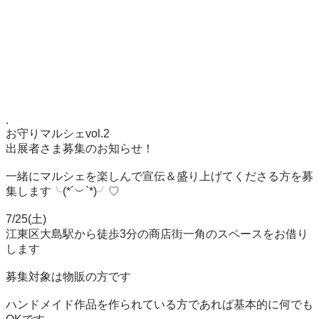
.

お守りマルシェvol.2

出展者さま募集のお知らせ！

一緒にマルシェを楽しんで宣伝＆盛り上げてくださる方を募
集します╰(*´︶`*)╯♡

7/25(土)

江東区大島駅から徒歩3分の商店街一角のスペースをお借り
します

募集対象は物販の方です

ハンドメイド作品を作られている方であれば基本的に何でも