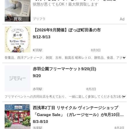
状態が悪くてもOK！最大限買取します
プリフラ
Ad
【2026年9月開催】ぽっぽ町田蚤の市
9/12-9/13
町田駅
8月3日
骨董品、西洋アンティーク、雑貨、古布、観賞石 昭和レトロ、贈答品、食器、アクセサリー...e
東京
町田市
町田駅
フリーマーケット
蚤の市
赤羽公園フリーマーケット9/20(日)
9/20
赤羽駅
8月2日
フリマイベントへの共同出店を考えており、 一緒に楽しく参加してくださる方1名を探して
東京
北区
赤羽駅
フリーマーケット
断捨離
西浅草2丁目 リサイクル ヴィンテージショップ
「Garage Sale」（ガレージセール）が8月10日ま
で閉店セール＆フリーマーケットを開催中
8/3-8/10
浅草駅
8月2日