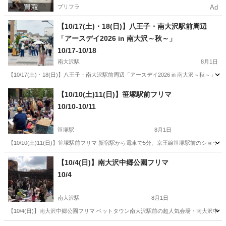
プリフラ
Ad
【10/17(土)・18(日)】八王子・南大沢駅前周辺
「アースデイ2026 in 南大沢～秋～」
10/17-10/18
南大沢駅
8月1日
【10/17(土)・18(日)】八王子・南大沢駅前周辺「アースデイ2026 in 南大沢～秋
東京
八王子市
南大沢駅
フリーマーケット
アースデイ
【10/10(土)11(日)】笹塚駅前フリマ
10/10-10/11
笹塚駅
8月1日
【10/10(土)11(日)】笹塚駅前フリマ 新宿駅から電車で5分、京王線笹塚駅前のシ
東京
渋谷区
笹塚駅
フリーマーケット
フリマ
【10/4(日)】南大沢中郷公園フリマ
10/4
南大沢駅
8月1日
【10/4(日)】南大沢中郷公園フリマ ベットタウン南大沢駅前の超人気会場・南大沢