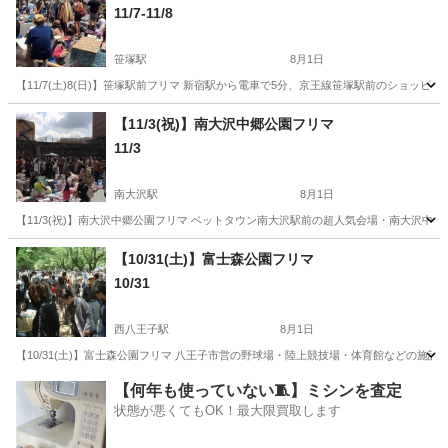
11/7-11/8
笹塚駅
8月1日
【11/7(土)8(日)】笹塚駅前フリマ 新宿駅から電車で5分、京王線笹塚駅前のショ
東京
渋谷区
笹塚駅
フリーマーケット
フリマ
【11/3(祝)】南大沢中郷公園フリマ
11/3
南大沢駅
8月1日
【11/3(祝)】南大沢中郷公園フリマ ベットタウン南大沢駅前の超人気会場・南大沢
東京
八王子市
南大沢駅
フリーマーケット
会場
【10/31(土)】富士森公園フリマ
10/31
西八王子駅
8月1日
【10/31(土)】富士森公園フリマ 八王子市営の野球場・陸上競技場・体育館などの施
東京
八王子市
西八王子駅
フリーマーケット
フリマ
【何年も使っていない🧵】ミシンを査定
状態が悪くてもOK！最大限買取します