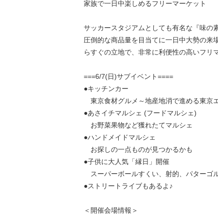
家族で一日中楽しめるフリーマーケット
サッカースタジアムとしても有名な『味の
圧倒的な商品量を目当てに一日中大勢の来場
らすぐの立地で、非常に利便性の高いフリ
===6/7(日)サブイベント====
●キッチンカー
東京食材グルメ～地産地消で進める東京
●あさイチマルシェ (フードマルシェ)
お野菜果物など獲れたてマルシェ
●ハンドメイドマルシェ
お探しの一点ものが見つかるかも
●子供に大人気「縁日」開催
スーパーボールすくい、射的、パターゴ
●ストリートライブもあるよ♪
＜開催会場情報＞