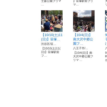
士森公園フリマ
】笹塚駅前フリ
…
マ…
【10/10(土)11
【10/4(日)】
(日)】笹塚…
南大沢中郷公
園フ…
渋谷区/笹…
八王子市/…
【10/10(土)11(
日)】笹塚駅前
【10/4(日)】南
9
フ…
大沢中郷公園フ
リマ …