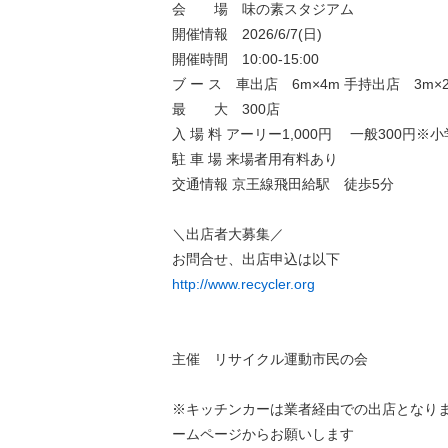
会 場 味の素スタジアム
開催情報 2026/6/7(日)
開催時間 10:00-15:00
ブ ー ス 車出店 6m×4m 手持出店 3m×
最 大 300店
入 場 料 アーリー1,000円 一般300円※
駐 車 場 来場者用有料あり
交通情報 京王線飛田給駅 徒歩5分
＼出店者大募集／
お問合せ、出店申込は以下
http://www.recycler.org
主催 リサイクル運動市民の会
※キッチンカーは業者経由での出店となり
ームページからお願いします