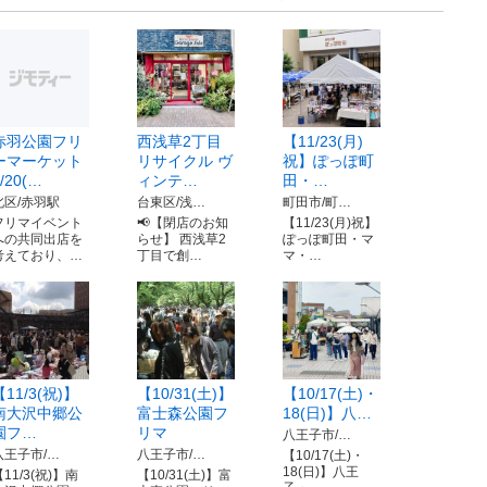
赤羽公園フリ
西浅草2丁目
【11/23(月)
ーマーケット
リサイクル ヴ
祝】ぽっぽ町
/20(…
ィンテ…
田・…
北区/赤羽駅
台東区/浅…
町田市/町…
フリマイベント
📢【閉店のお知
【11/23(月)祝】
への共同出店を
らせ】 西浅草2
ぽっぽ町田・マ
考えており、…
丁目で創…
マ・…
【11/3(祝)】
【10/31(土)】
【10/17(土)・
南大沢中郷公
富士森公園フ
18(日)】八…
園フ…
リマ
八王子市/…
八王子市/…
八王子市/…
【10/17(土)・
18(日)】八王
11/3(祝)】南
【10/31(土)】富