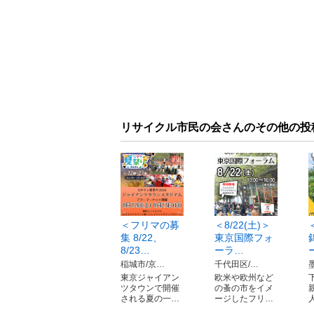
リサイクル市民の会さんのその他の投
＜フリマの募
＜8/22(土)＞
集 8/22、
東京国際フォ
8/23…
ーラ…
稲城市/京…
千代田区/…
東京ジャイアン
欧米や欧州など
ツタウンで開催
の蚤の市をイメ
される夏の一…
ージしたフリ…