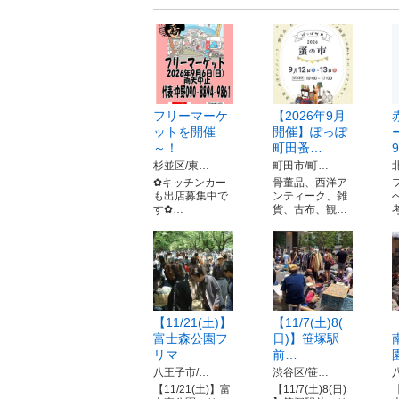
フリーマーケ
【2026年9月
ットを開催
開催】ぽっぽ
～！
町田蚤…
9
杉並区/東…
町田市/町…
✿キッチンカー
骨董品、西洋ア
も出店募集中で
ンティーク、雑
す✿…
貨、古布、観…
【11/21(土)】
【11/7(土)8(
富士森公園フ
日)】笹塚駅
リマ
前…
八王子市/…
渋谷区/笹…
【11/21(土)】富
【11/7(土)8(日)
【