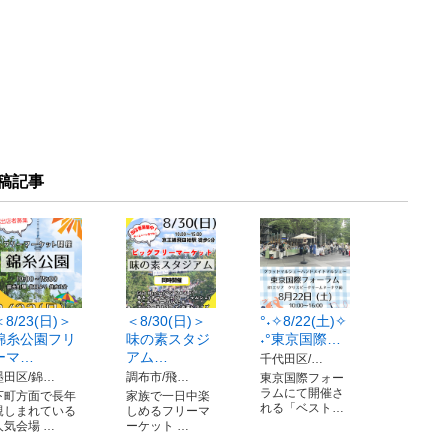
稿記事
＜8/23(日)＞
＜8/30(日)＞
°˖✧8/22(土)✧
錦糸公園フリ
味の素スタジ
˖°東京国際…
ーマ…
アム…
千代田区/…
墨田区/錦…
調布市/飛…
東京国際フォー
ラムにて開催さ
下町方面で長年
家族で一日中楽
れる「ベスト…
親しまれている
しめるフリーマ
人気会場 …
ーケット …