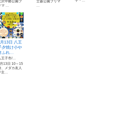
子・…
大沢中郷公園フ
士森公園フリマ
リマ …
…
9月13日 八王
子夕焼け小や
けふれ…
八王子市/…
月13日 10～15
時、メダカ友人
が主…