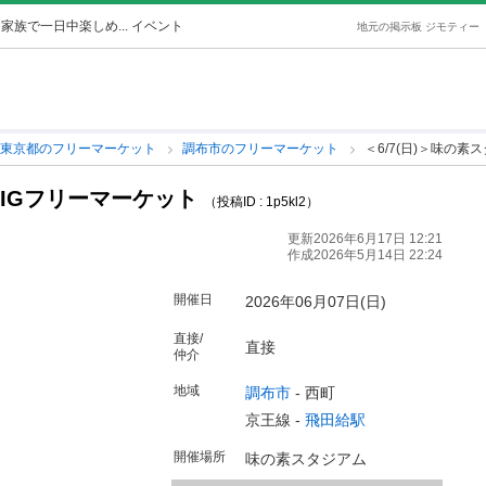
家族で一日中楽しめ... イベント
地元の掲示板 ジモティー
東京都のフリーマーケット
調布市のフリーマーケット
＜6/7(日)＞味の素
BIGフリーマーケット
（投稿ID : 1p5kl2）
更新2026年6月17日 12:21
作成2026年5月14日 22:24
開催日
2026年06月07日(日)
直接/
直接
仲介
地域
調布市
-
西町
京王線 -
飛田給駅
開催場所
味の素スタジアム