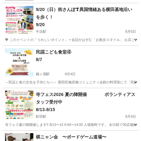
9/20（日）街さんぽ❣異国情緒ある横田基地沿い
を歩く！
9/20
牛浜駅
8月5日
💖 このイベントの「うれしいポイント」 • 会話がはずむ「お散歩スタイル」 お店ご
東京
福生市
牛浜駅
地域/お祭り
アメリカン雑貨
民謡こども食堂④
8/7
鐘ヶ淵駅
8月4日
～民謡と食の文化を子供たちへ～ 墨田区梅若橋コミュニティ会館の料理室にて「民謡こども食
東京
墨田区
鐘ヶ淵駅
地域/お祭り
民謡
寺フェス2026 夏の陣開催 ボランティアス
タッフ受付中
8/13-8/15
町田駅
8月4日
寺フェス夏の陣開催します‼️ 8/13〜15 9:00〜14:00 入場無料です。 全日程で3
東京
町田市
町田駅
地域/お祭り
ボランティアスタッフ
棋ニャン会 〜ボードゲーム道場〜