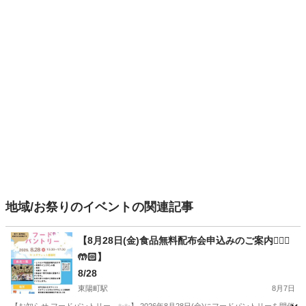
地域/お祭りのイベントの関連記事
【8月28日(金)食品無料配布会申込みのご案内🙋🏻‍♀️
🤲🏻】
8/28
東陽町駅
8月7日