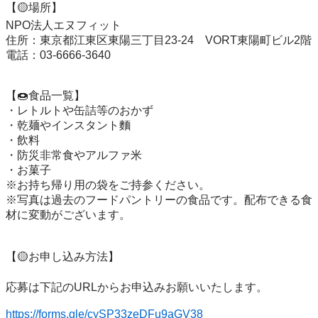
【🟡場所】

NPO法人エヌフィット

住所：東京都江東区東陽三丁目23-24　VORT東陽町ビル2階

電話：03-6666-3640

【🍩食品一覧】

・レトルトや缶詰等のおかず

・乾麺やインスタント麵

・飲料

・防災非常食やアルファ米

・お菓子

※お持ち帰り用の袋をご持参ください。

※写真は過去のフードパントリーの食品です。配布できる食
材に変動がございます。

【🟡お申し込み方法】

応募は下記のURLからお申込みお願いいたします。

https://forms.gle/cySP33zeDFu9aGV38