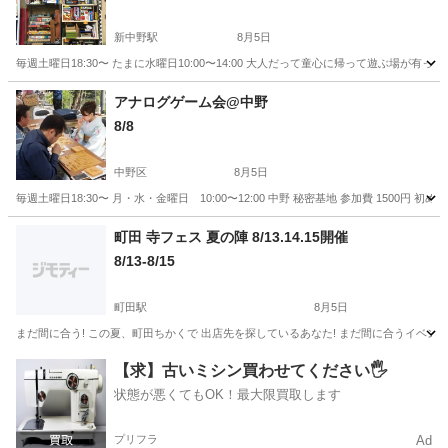
新中野駅
8月5日
毎週土曜日18:30〜 たまに水曜日10:00〜14:00 大人だって童心に帰って遊ぶ場が
東京
中野区
新中野駅
地域/お祭り
アナログゲーム会@中野
8/8
中野区
8月5日
毎週土曜日18:30〜 月・水・金曜日 10:00〜12:00 中野 秘密基地 参加費 15
東京
中野区
地域/お祭り
町田 寺フェス 夏の陣 8/13.14.15開催
8/13-8/15
町田駅
8月5日
まだ間に合う! この夏、町田ちかくで 出店先を探しているあなた! まだ間に合うイベントが
東京
町田市
町田駅
地域/お祭り
フェス
【求】古いミシン買わせてください🖐️
状態が悪くてもOK！最大限買取します
プリフラ
Ad