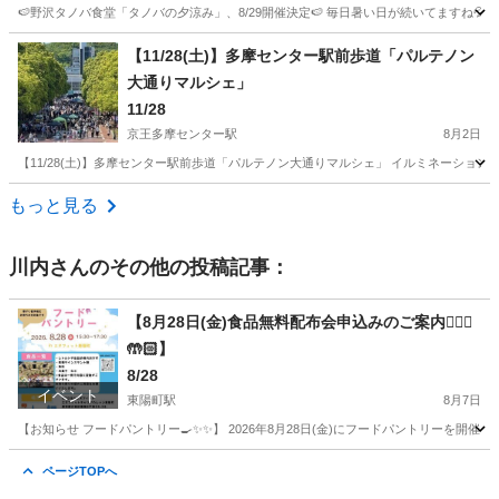
🍉野沢タノバ食堂「タノバの夕涼み」、8/29開催決定🍉 毎日暑い日が続いてますね
東京
世田谷区
駒沢大学駅
地域/お祭り
【11/28(土)】多摩センター駅前歩道「パルテノン
大通りマルシェ」
11/28
京王多摩センター駅
8月2日
【11/28(土)】多摩センター駅前歩道「パルテノン大通りマルシェ」 イルミネーショ
東京
多摩市
京王多摩センター駅
地域/お祭り
歩道
もっと見る
川内
さんのその他の投稿記事：
【8月28日(金)食品無料配布会申込みのご案内🙋🏻‍♀️
🤲🏻】
8/28
イベント
東陽町駅
8月7日
【お知らせ フードパントリー🍳✨✨】 2026年8月28日(金)にフードパントリーを開催い
東京
江東区
東陽町駅
地域/お祭り
フードパントリー
ページTOPへ