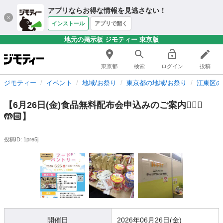
アプリならお得な情報を見逃さない！
インストール
アプリで開く
地元の掲示板 ジモティー 東京版
東京都
検索
ログイン
投稿
ジモティー
イベント
地域/お祭り
東京都の地域/お祭り
江東区の
【6月26日(金)食品無料配布会申込みのご案内🙋🏻‍♀️
🤲🏻】
投稿ID: 1pre5j
開催日
2026年06月26日(金)