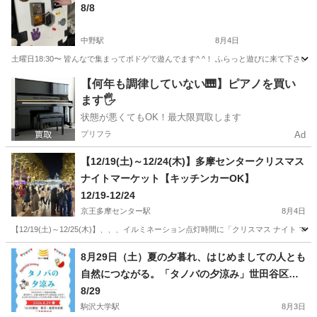
8/8
中野駅
8月4日
土曜日18:30〜 皆んなで集まってボドゲで遊んでます^ ^！ ふらっと遊びに来て下さい。 毎週
東京
中野区
中野駅
地域/お祭り
ボドゲ
【何年も調律していない🎹】ピアノを買い
ます🖐️
状態が悪くてもOK！最大限買取します
プリフラ
Ad
【12/19(土)～12/24(木)】多摩センタークリスマス
ナイトマーケット【キッチンカーOK】
12/19-12/24
京王多摩センター駅
8月4日
【12/19(土)～12/25(木)】、、、イルミネーション点灯時間に「クリスマス ナイト マーケット
東京
多摩市
京王多摩センター駅
地域/お祭り
キッチンカー
8月29日（土）夏の夕暮れ、はじめましての人とも
自然につながる。「タノバの夕涼み」世田谷区野
沢で開催！
8/29
駒沢大学駅
8月3日