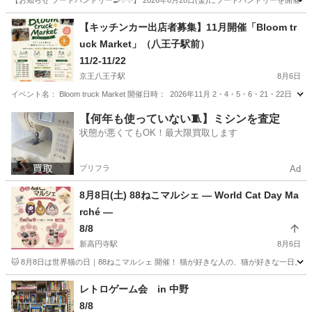
【お知らせ フードパントリー🍳✨✨】 2026年8月28日(金)にフードパントリーを開催い
東京
江東区
東陽町駅
地域/お祭り
フードパントリー
【キッチンカー出店者募集】11月開催「Bloom tr
uck Market」（八王子駅前）
11/2-11/22
京王八王子駅
8月6日
イベント名： Bloom truck Market 開催日時： 2026年11月 2・4・5・6・21・22日 1
東京
八王子市
京王八王子駅
地域/お祭り
Bloom
【何年も使っていない🧵】ミシンを査定
状態が悪くてもOK！最大限買取します
プリフラ
Ad
8月8日(土) 88ねこマルシェ — World Cat Day Ma
rché —
8/8
新高円寺駅
8月6日
🐱 8月8日は世界猫の日｜88ねこマルシェ 開催！ 猫が好きな人の、猫が好きな一日。
東京
杉並区
新高円寺駅
地域/お祭り
レトロゲーム会 in 中野
8/8