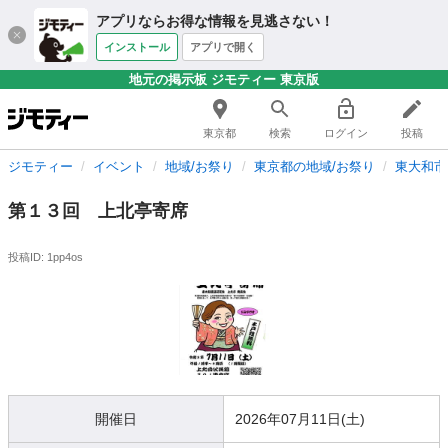
アプリならお得な情報を見逃さない！
インストール
アプリで開く
地元の掲示板 ジモティー 東京版
東京都
検索
ログイン
投稿
ジモティー
イベント
地域/お祭り
東京都の地域/お祭り
東大和市
第１３回 上北亭寄席
投稿ID: 1pp4os
開催日
2026年07月11日(土)