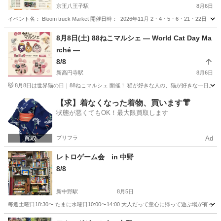
京王八王子駅
8月6日
イベント名： Bloom truck Market 開催日時： 2026年11月 2・4・5・6・21・22日 1
東京
八王子市
京王八王子駅
地域/お祭り
Bloom
8月8日(土) 88ねこマルシェ — World Cat Day Ma
rché —
8/8
新高円寺駅
8月6日
🐱 8月8日は世界猫の日｜88ねこマルシェ 開催！ 猫が好きな人の、猫が好きな一日。
東京
杉並区
新高円寺駅
地域/お祭り
【求】着なくなった着物、買います👘
状態が悪くてもOK！最大限買取します
プリフラ
Ad
レトロゲーム会 in 中野
8/8
新中野駅
8月5日
毎週土曜日18:30〜 たまに水曜日10:00〜14:00 大人だって童心に帰って遊ぶ場が
東京
中野区
新中野駅
地域/お祭り