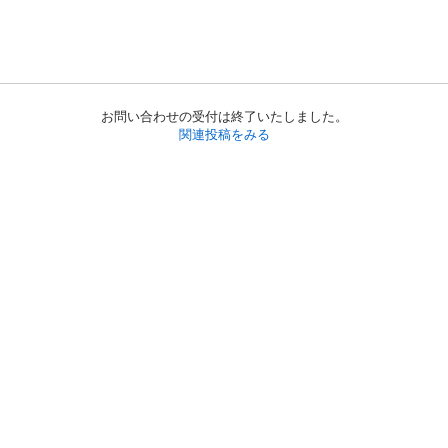
お問い合わせの受付は終了いたしました。
関連投稿をみる
初めての方へ
利用規約
プライバシーポリシー
プライバシー・ステートメント
健全化に資する運用方針
お問い合わせ
運営会社
サイトマップ
ご利用ガイド
フリーワードで探す
PC版で表示
都道府県選択