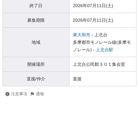
終了日
2026年07月11日(土)
募集期限
2026年07月11日(土)
東大和市
- 上北台
地域
多摩都市モノレール線(多摩モ
ノレール) -
上北台駅
開催場所
上北台公民館３０１集会室
直接/仲介
直接
注意事項
通報