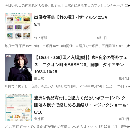
今日8月8日の神宮花火大会を、四谷三丁目駅近にある友人のマンションから一緒に楽しめ
東京
新宿区
曙橋駅
地域/お祭り
花火大会
出店者募集【竹の塚】小粋マルシェ9/4
9/4
竹ノ塚駅
8月7日
毎月一回 平日10〜14時、土曜日10〜16時開催‼️ ※隔月で土曜日、平日開催！ 9/4（金
東京
足立区
竹ノ塚駅
地域/お祭り
マルシェ
【10/24・25町田／入場無料】肉×音楽の野外フェ
ス「ニクオン町田BASE ’26」開催！ダイアモンド
☆ユカイ、Ｔ字路s、Chage×吉田山田による「吉
10/24-10/25
田山田柴田」、GoodMoon出演決定！町田シバヒ
町田駅
8月7日
ロに人気アーティストと肉料理が集結！家族・子
町田で「肉」と「音楽」を思いきり楽しむ2日間。 2026年10月24日（土）・25日
ども連れのお出かけにもおすすめ
東京
町田市
町田駅
地域/お祭り
会場
豊洲✨食品寄付にご協力ください🌿フードバンク
開催＆親子で楽しめる夏祭り・マジックショーも♪
8/10
豊洲駅
8月7日
／ ご家庭で“余っている食材”が誰かの笑顔につながります🌿 ＼ 8月10日（月）豊洲にて、 d