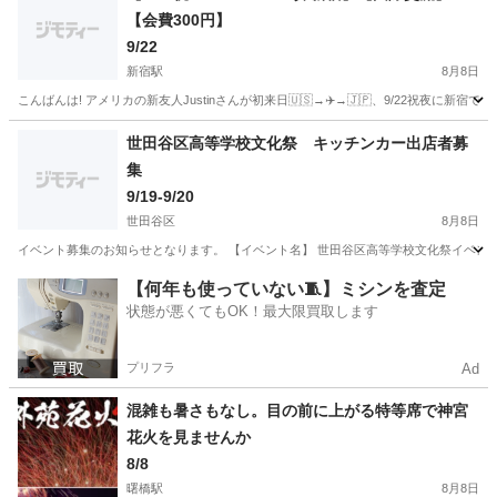
【会費300円】
9/22
新宿駅
8月8日
こんばんは! アメリカの新友人Justinさんが初来日🇺🇸→✈️→🇯🇵、9/22祝夜に新宿で遊びます
東京
新宿区
新宿駅
地域/お祭り
国際交流
世田谷区高等学校文化祭 キッチンカー出店者募
集
9/19-9/20
世田谷区
8月8日
イベント募集のお知らせとなります。 【イベント名】 世田谷区高等学校文化祭イベント 【日時】
東京
世田谷区
地域/お祭り
文化祭
【何年も使っていない🧵】ミシンを査定
状態が悪くてもOK！最大限買取します
プリフラ
Ad
混雑も暑さもなし。目の前に上がる特等席で神宮
花火を見ませんか
8/8
曙橋駅
8月8日