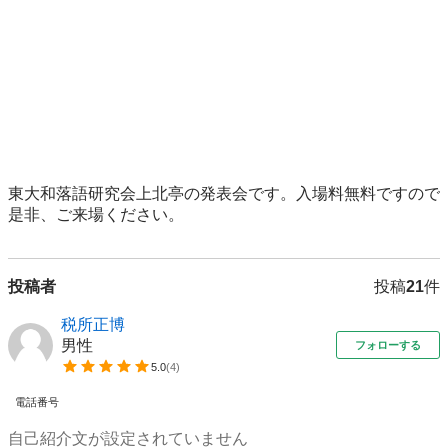
東大和落語研究会上北亭の発表会です。入場料無料ですので
是非、ご来場ください。
投稿者
投稿
21
件
税所正博
男性
フォローする
5.0
(
4
)
電話番号
自己紹介文が設定されていません