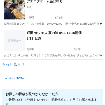
アナログゲーム会@中野
8/8
中野区
8月5日
毎週土曜日18:30〜 月・水・金曜日 10:00〜12:00 中野 秘密基地 参加費 15
東京
中野区
地域/お祭り
町田 寺フェス 夏の陣 8/13.14.15開催
8/13-8/15
町田駅
8月5日
まだ間に合う! この夏、町田ちかくで 出店先を探しているあなた! まだ間に合うイベントが
東京
町田市
町田駅
地域/お祭り
フェス
もっと見る
ページTOPへ
お探しの投稿が見つからなかった方
ご希望の条件を登録するだけで、新着情報をいち早くお届け出来ま
す。