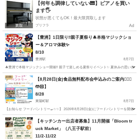
東京
江東区
豊洲駅
地域/お祭り
フードバンク
【何年も調律していない🎹】ピアノを買い
ます🖐️
状態が悪くてもOK！最大限買取します
プリフラ
Ad
【豊洲】1日限り‼️親子夏祭り🎩本格マジックショ
ー＆アロマ体験✨
8/10
豊洲駅
8月7日
🎩豊洲で本格マジックショー開催‼️ 親子で楽しめる夏祭りイベント✨ 夏休みの思い出作りに
東京
江東区
豊洲駅
地域/お祭り
夏祭り
【8月28日(金)食品無料配布会申込みのご案内🙋🏻‍♀️
🤲🏻】
8/28
東陽町駅
8月7日
【お知らせ フードパントリー🍳✨✨】 2026年8月28日(金)にフードパントリーを開催い
東京
江東区
東陽町駅
地域/お祭り
フードパントリー
【キッチンカー出店者募集】11月開催「Bloom tr
uck Market」（八王子駅前）
11/2-11/22