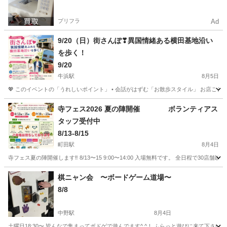
プリフラ
Ad
9/20（日）街さんぽ❣異国情緒ある横田基地沿い
を歩く！
9/20
牛浜駅
8月5日
💖 このイベントの「うれしいポイント」 • 会話がはずむ「お散歩スタイル」 お店ご
東京
福生市
牛浜駅
地域/お祭り
アメリカン雑貨
寺フェス2026 夏の陣開催 ボランティアス
タッフ受付中
8/13-8/15
町田駅
8月4日
寺フェス夏の陣開催します‼️ 8/13〜15 9:00〜14:00 入場無料です。 全日程で3
東京
町田市
町田駅
地域/お祭り
ボランティアスタッフ
棋ニャン会 〜ボードゲーム道場〜
8/8
中野駅
8月4日
土曜日18:30〜 皆んなで集まってボドゲで遊んでます^ ^！ ふらっと遊びに来て下さい。 毎週