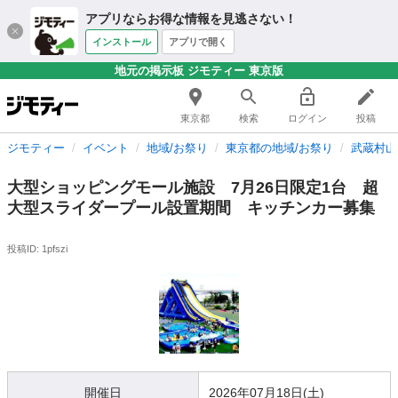
アプリならお得な情報を見逃さない！
インストール
アプリで開く
地元の掲示板 ジモティー 東京版
東京都
検索
ログイン
投稿
ジモティー
イベント
地域/お祭り
東京都の地域/お祭り
武蔵村山
大型ショッピングモール施設 7月26日限定1台 超
大型スライダープール設置期間 キッチンカー募集
投稿ID: 1pfszi
開催日
2026年07月18日(土)