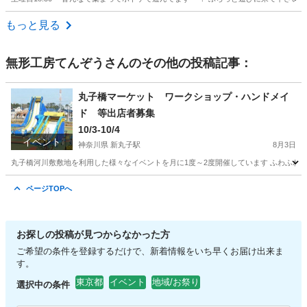
東京
中野区
中野駅
地域/お祭り
ボドゲ
もっと見る
無形工房てんぞう
さんのその他の投稿記事：
丸子橋マーケット ワークショップ・ハンドメイ
ド 等出店者募集
10/3-10/4
イベント
神奈川県 新丸子駅
8月3日
丸子橋河川敷敷地を利用した様々なイベントを月に1度～2度開催しています ふわふわ遊具
神奈川
川崎市
新丸子駅
ワークショップ
丸子橋
ページTOPへ
お探しの投稿が見つからなかった方
ご希望の条件を登録するだけで、新着情報をいち早くお届け出来ま
す。
東京都
イベント
地域/お祭り
選択中の条件