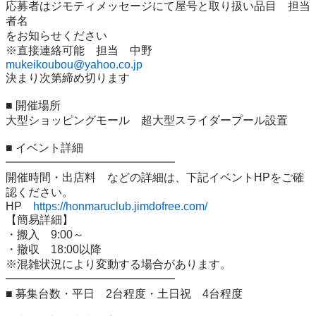
応募者はジモティメッセージにて屋号と取り扱い品目　担当
者名　

をお知らせください

mukeikoubou@yahoo.co.jp
決まり次第締め切ります

■ 開催場所

大型ショッピングモール　超大型スライダープール設置

■ イベント詳細

━━━━━━━━━━━━━━━

開催時間・出店料　などの詳細は、下記イベントHPをご確
認ください。

HP    
https://honmaruclub.jimdofree.com/
【簡易詳細】

・搬入　9:00～

・撤収　18:00以降

※混雑状況により変動する場合があります。

━━━━━━━━━━━━━━━

■ 募集台数・平日　2台程度・土日祝　4台程度
