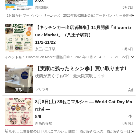
8/28
東陽町駅
8月7日
【お知らせ フードパントリー🍳✨✨】 2026年8月28日(金)にフードパントリーを開催い
東京
江東区
東陽町駅
地域/お祭り
フードパントリー
【キッチンカー出店者募集】11月開催「Bloom tr
uck Market」（八王子駅前）
11/2-11/22
京王八王子駅
8月6日
イベント名： Bloom truck Market 開催日時： 2026年11月 2・4・5・6・21・22日 1
東京
八王子市
京王八王子駅
地域/お祭り
Bloom
【実家に残ったミシン🏠】買い取ります❗️
状態が悪くてもOK！最大限買取します
プリフラ
Ad
8月8日(土) 88ねこマルシェ — World Cat Day Ma
rché —
8/8
新高円寺駅
8月6日
🐱 8月8日は世界猫の日｜88ねこマルシェ 開催！ 猫が好きな人の、猫が好きな一日。