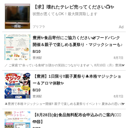
ども連れのお出かけにもおすすめ
東京
町田市
町田駅
地域/お祭り
会場
【求】壊れたテレビ売ってください📺✨
状態が悪くてもOK！最大限買取します
プリフラ
Ad
豊洲✨食品寄付にご協力ください🌿フードバンク
開催＆親子で楽しめる夏祭り・マジックショーも♪
8/10
豊洲駅
8月7日
／ ご家庭で“余っている食材”が誰かの笑顔につながります🌿 ＼ 8月10日（月）豊洲にて、 d
東京
江東区
豊洲駅
地域/お祭り
フードバンク
【豊洲】1日限り‼️親子夏祭り🎩本格マジックショ
ー＆アロマ体験✨
8/10
豊洲駅
8月7日
🎩豊洲で本格マジックショー開催‼️ 親子で楽しめる夏祭りイベント✨ 夏休みの思い出作りに
東京
江東区
豊洲駅
地域/お祭り
夏祭り
【8月28日(金)食品無料配布会申込みのご案内🙋🏻‍♀️
🤲🏻】