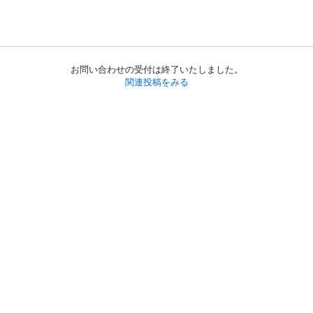
お問い合わせの受付は終了いたしました。
関連投稿をみる
初めての方へ
利用規約
プライバシーポリシー
プライバシー・ステートメント
健全化に資する運用方針
お問い合わせ
運営会社
サイトマップ
ご利用ガイド
フリーワードで探す
PC版で表示
都道府県選択
特定商取引法の表示
利用者情報の外部送信について