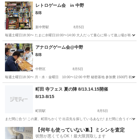
東京
杉並区
新高円寺駅
地域/お祭り
レトロゲーム会 in 中野
8/8
新中野駅
8月5日
毎週土曜日18:30〜 たまに水曜日10:00〜14:00 大人だって童心に帰って遊ぶ場が
東京
中野区
新中野駅
地域/お祭り
アナログゲーム会@中野
8/8
中野区
8月5日
毎週土曜日18:30〜 月・水・金曜日 10:00〜12:00 中野 秘密基地 参加費 15
東京
中野区
地域/お祭り
町田 寺フェス 夏の陣 8/13.14.15開催
8/13-8/15
町田駅
8月5日
まだ間に合う! この夏、町田ちかくで 出店先を探しているあなた! まだ間に合うイベントが
東京
町田市
町田駅
地域/お祭り
フェス
【何年も使っていない🧵】ミシンを査定
状態が悪くてもOK！最大限買取します