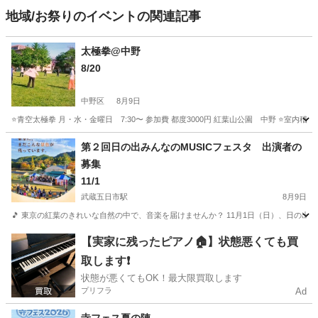
地域/お祭りのイベントの関連記事
太極拳@中野
8/20
中野区
8月9日
⭐️青空太極拳 月・水・金曜日 7:30〜 参加費 都度3000円 紅葉山公園 中野 ⭐️室内稽古 毎週
東京
中野区
地域/お祭り
第２回日の出みんなのMUSICフェスタ 出演者の
募集
11/1
武蔵五日市駅
8月9日
🎵 東京の紅葉のきれいな自然の中で、音楽を届けませんか？ 11月1日（日）、日の出町・
東京
西多摩郡
武蔵五日市駅
地域/お祭り
フェスタ
【実家に残ったピアノ🏠】状態悪くても買
取します❗️
状態が悪くてもOK！最大限買取します
プリフラ
Ad