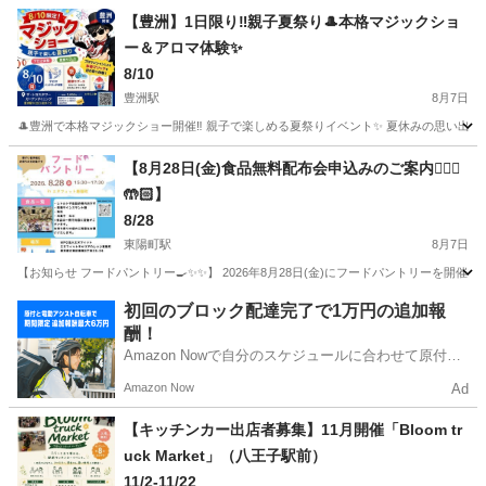
東京
江東区
豊洲駅
地域/お祭り
フードバンク
【豊洲】1日限り‼️親子夏祭り🎩本格マジックショ
ー＆アロマ体験✨
8/10
豊洲駅
8月7日
🎩豊洲で本格マジックショー開催‼️ 親子で楽しめる夏祭りイベント✨ 夏休みの思い出作りに
東京
江東区
豊洲駅
地域/お祭り
夏祭り
【8月28日(金)食品無料配布会申込みのご案内🙋🏻‍♀️
🤲🏻】
8/28
東陽町駅
8月7日
【お知らせ フードパントリー🍳✨✨】 2026年8月28日(金)にフードパントリーを開催い
東京
江東区
東陽町駅
地域/お祭り
フードパントリー
初回のブロック配達完了で1万円の追加報
酬！
Amazon Nowで自分のスケジュールに合わせて原付や
電動アシスト自転車で配達し、報酬を獲得しましょ
Amazon Now
Ad
う！
【キッチンカー出店者募集】11月開催「Bloom tr
uck Market」（八王子駅前）
11/2-11/22