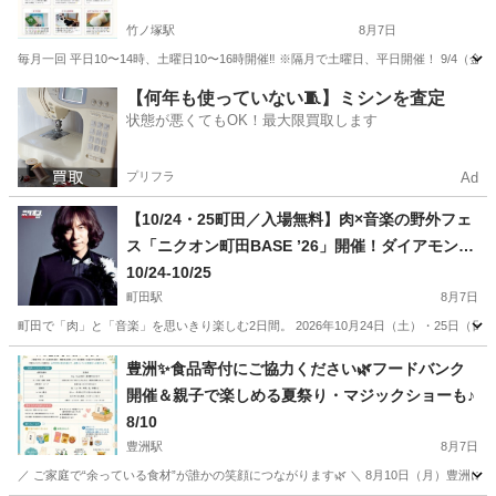
竹ノ塚駅
8月7日
毎月一回 平日10〜14時、土曜日10〜16時開催‼️ ※隔月で土曜日、平日開催！ 9/4（金
東京
足立区
竹ノ塚駅
地域/お祭り
マルシェ
【何年も使っていない🧵】ミシンを査定
状態が悪くてもOK！最大限買取します
プリフラ
Ad
【10/24・25町田／入場無料】肉×音楽の野外フェ
ス「ニクオン町田BASE ’26」開催！ダイアモンド
☆ユカイ、Ｔ字路s、Chage×吉田山田による「吉
10/24-10/25
田山田柴田」、GoodMoon出演決定！町田シバヒ
町田駅
8月7日
ロに人気アーティストと肉料理が集結！家族・子
町田で「肉」と「音楽」を思いきり楽しむ2日間。 2026年10月24日（土）・25日
ども連れのお出かけにもおすすめ
東京
町田市
町田駅
地域/お祭り
会場
豊洲✨食品寄付にご協力ください🌿フードバンク
開催＆親子で楽しめる夏祭り・マジックショーも♪
8/10
豊洲駅
8月7日
／ ご家庭で“余っている食材”が誰かの笑顔につながります🌿 ＼ 8月10日（月）豊洲にて、 d