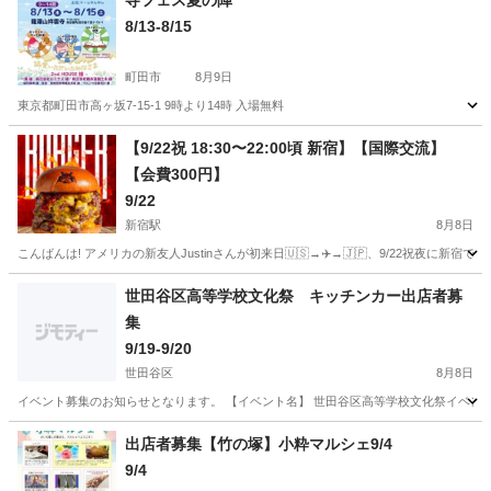
寺フェス夏の陣
8/13-8/15
町田市
8月9日
東京都町田市高ヶ坂7-15-1 9時より14時 入場無料
東京
町田市
地域/お祭り
フェス
【9/22祝 18:30〜22:00頃 新宿】【国際交流】
【会費300円】
9/22
新宿駅
8月8日
こんばんは! アメリカの新友人Justinさんが初来日🇺🇸→✈️→🇯🇵、9/22祝夜に新宿で遊びます
東京
新宿区
新宿駅
地域/お祭り
国際交流
世田谷区高等学校文化祭 キッチンカー出店者募
集
9/19-9/20
世田谷区
8月8日
イベント募集のお知らせとなります。 【イベント名】 世田谷区高等学校文化祭イベント 【日時】
東京
世田谷区
地域/お祭り
文化祭
出店者募集【竹の塚】小粋マルシェ9/4
9/4