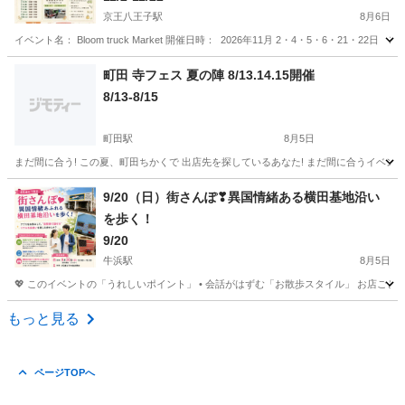
京王八王子駅
8月6日
イベント名： Bloom truck Market 開催日時： 2026年11月 2・4・5・6・21・22日 1
東京
八王子市
京王八王子駅
地域/お祭り
Bloom
町田 寺フェス 夏の陣 8/13.14.15開催
8/13-8/15
町田駅
8月5日
まだ間に合う! この夏、町田ちかくで 出店先を探しているあなた! まだ間に合うイベントが
東京
町田市
町田駅
地域/お祭り
フェス
9/20（日）街さんぽ❣異国情緒ある横田基地沿い
を歩く！
9/20
牛浜駅
8月5日
💖 このイベントの「うれしいポイント」 • 会話がはずむ「お散歩スタイル」 お店ご
東京
福生市
牛浜駅
地域/お祭り
アメリカン雑貨
もっと見る
ページTOPへ