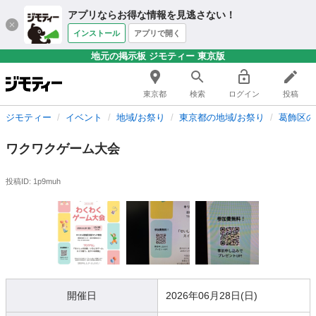
アプリならお得な情報を見逃さない！
インストール
アプリで開く
地元の掲示板 ジモティー 東京版
東京都
検索
ログイン
投稿
ジモティー
イベント
地域/お祭り
東京都の地域/お祭り
葛飾区の
ワクワクゲーム大会
投稿ID: 1p9muh
開催日
2026年06月28日(日)