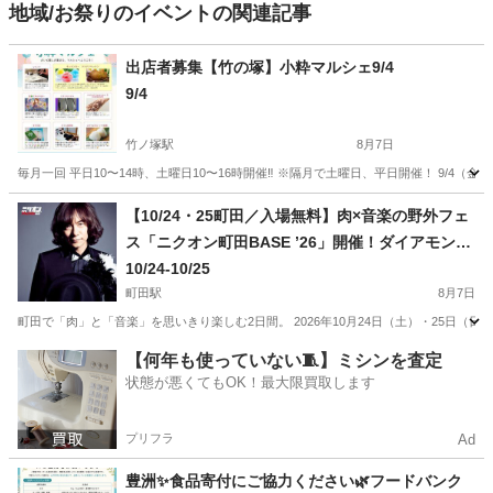
地域/お祭りのイベントの関連記事
出店者募集【竹の塚】小粋マルシェ9/4
9/4
竹ノ塚駅
8月7日
毎月一回 平日10〜14時、土曜日10〜16時開催‼️ ※隔月で土曜日、平日開催！ 9/4（金
東京
足立区
竹ノ塚駅
地域/お祭り
マルシェ
【10/24・25町田／入場無料】肉×音楽の野外フェ
ス「ニクオン町田BASE ’26」開催！ダイアモンド
☆ユカイ、Ｔ字路s、Chage×吉田山田による「吉
10/24-10/25
田山田柴田」、GoodMoon出演決定！町田シバヒ
町田駅
8月7日
ロに人気アーティストと肉料理が集結！家族・子
町田で「肉」と「音楽」を思いきり楽しむ2日間。 2026年10月24日（土）・25日
ども連れのお出かけにもおすすめ
東京
町田市
町田駅
地域/お祭り
会場
【何年も使っていない🧵】ミシンを査定
状態が悪くてもOK！最大限買取します
プリフラ
Ad
豊洲✨食品寄付にご協力ください🌿フードバンク