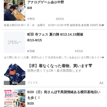
東京
中野区
新中野駅
地域/お祭り
アナログゲーム会@中野
8/8
中野区
8月5日
毎週土曜日18:30〜 月・水・金曜日 10:00〜12:00 中野 秘密基地 参加費 15
東京
中野区
地域/お祭り
町田 寺フェス 夏の陣 8/13.14.15開催
8/13-8/15
町田駅
8月5日
まだ間に合う! この夏、町田ちかくで 出店先を探しているあなた! まだ間に合うイベントが
東京
町田市
町田駅
地域/お祭り
フェス
【求】着なくなった着物、買います👘
状態が悪くてもOK！最大限買取します
プリフラ
Ad
9/20（日）街さんぽ❣異国情緒ある横田基地沿い
を歩く！
9/20