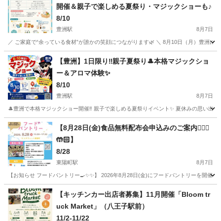
開催＆親子で楽しめる夏祭り・マジックショーも♪
8/10
豊洲駅
8月7日
／ ご家庭で“余っている食材”が誰かの笑顔につながります🌿 ＼ 8月10日（月）豊洲にて、 d
東京
江東区
豊洲駅
地域/お祭り
フードバンク
【豊洲】1日限り‼️親子夏祭り🎩本格マジックショ
ー＆アロマ体験✨
8/10
豊洲駅
8月7日
🎩豊洲で本格マジックショー開催‼️ 親子で楽しめる夏祭りイベント✨ 夏休みの思い出作りに
東京
江東区
豊洲駅
地域/お祭り
夏祭り
【8月28日(金)食品無料配布会申込みのご案内🙋🏻‍♀️
🤲🏻】
8/28
東陽町駅
8月7日
【お知らせ フードパントリー🍳✨✨】 2026年8月28日(金)にフードパントリーを開催い
東京
江東区
東陽町駅
地域/お祭り
フードパントリー
【キッチンカー出店者募集】11月開催「Bloom tr
uck Market」（八王子駅前）
11/2-11/22