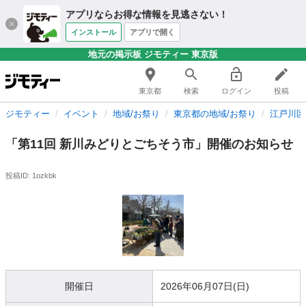
アプリならお得な情報を見逃さない！
インストール
アプリで開く
地元の掲示板 ジモティー 東京版
東京都
検索
ログイン
投稿
ジモティー
イベント
地域/お祭り
東京都の地域/お祭り
江戸川区
「第11回 新川みどりとごちそう市」開催のお知らせ
投稿ID: 1ozkbk
開催日
2026年06月07日(日)