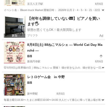
京王八王子駅
8月6日
イベント名： Bloom truck Market 開催日時： 2026年11月 2・4・5・6・21・22日 1
東京
八王子市
京王八王子駅
地域/お祭り
Bloom
【何年も調律していない🎹】ピアノを買い
ます🖐️
状態が悪くてもOK！最大限買取します
プリフラ
Ad
8月8日(土) 88ねこマルシェ — World Cat Day Ma
rché —
8/8
新高円寺駅
8月6日
🐱 8月8日は世界猫の日｜88ねこマルシェ 開催！ 猫が好きな人の、猫が好きな一日。
東京
杉並区
新高円寺駅
地域/お祭り
レトロゲーム会 in 中野
8/8
新中野駅
8月5日
毎週土曜日18:30〜 たまに水曜日10:00〜14:00 大人だって童心に帰って遊ぶ場が