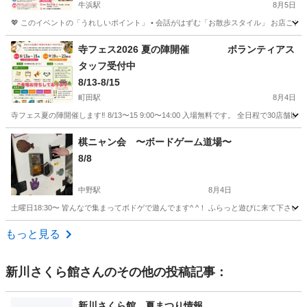
牛浜駅
8月5日
💖 このイベントの「うれしいポイント」 • 会話がはずむ「お散歩スタイル」 お店ご
東京
福生市
牛浜駅
地域/お祭り
アメリカン雑貨
寺フェス2026 夏の陣開催 ボランティアス
タッフ受付中
8/13-8/15
町田駅
8月4日
寺フェス夏の陣開催します‼️ 8/13〜15 9:00〜14:00 入場無料です。 全日程で3
東京
町田市
町田駅
地域/お祭り
ボランティアスタッフ
棋ニャン会 〜ボードゲーム道場〜
8/8
中野駅
8月4日
土曜日18:30〜 皆んなで集まってボドゲで遊んでます^ ^！ ふらっと遊びに来て下さい。 毎週
東京
中野区
中野駅
地域/お祭り
ボドゲ
もっと見る
新川さくら館
さんのその他の投稿記事：
新川さくら館 夏まつり情報