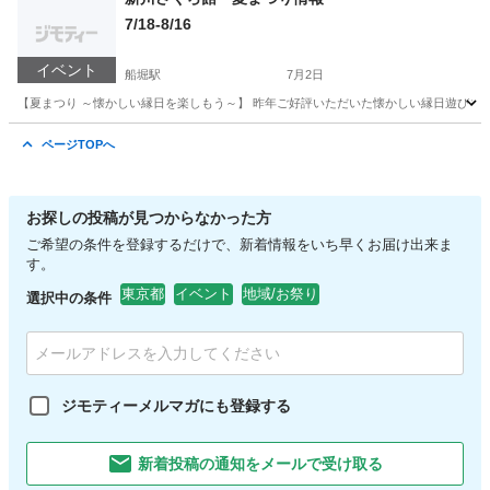
7/18-8/16
イベント
船堀駅
7月2日
【夏まつり ～懐かしい縁日を楽しもう～】 昨年ご好評いただいた懐かしい縁日遊びを、
東京
江戸川区
船堀駅
地域/お祭り
縁日
ページTOPへ
お探しの投稿が見つからなかった方
ご希望の条件を登録するだけで、新着情報をいち早くお届け出来ま
す。
東京都
イベント
地域/お祭り
選択中の条件
ジモティーメルマガにも登録する
新着投稿の通知をメールで受け取る