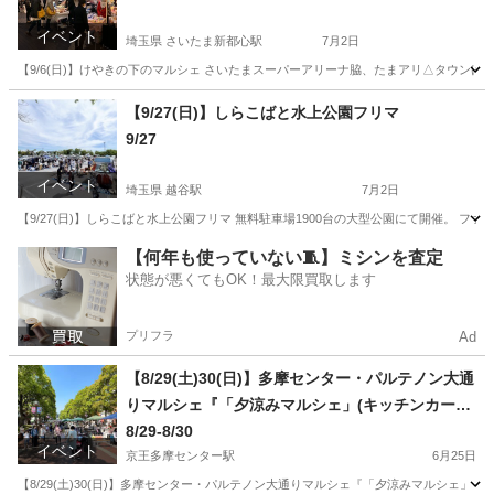
イベント
埼玉県 さいたま新都心駅
7月2日
【9/6(日)】けやきの下のマルシェ さいたまスーパーアリーナ脇、たまアリ△タウンけ
埼玉
さいたま市
さいたま新都心駅
地域/お祭り
マルシェ
【9/27(日)】しらこばと水上公園フリマ
9/27
イベント
埼玉県 越谷駅
7月2日
【9/27(日)】しらこばと水上公園フリマ 無料駐車場1900台の大型公園にて開催。 ファミ
埼玉
越谷市
越谷駅
フリーマーケット
しらこばと水上公園
【何年も使っていない🧵】ミシンを査定
状態が悪くてもOK！最大限買取します
プリフラ
Ad
【8/29(土)30(日)】多摩センター・パルテノン大通
りマルシェ『「夕涼みマルシェ」(キッチンカーO
K)』
8/29-8/30
イベント
京王多摩センター駅
6月25日
【8/29(土)30(日)】多摩センター・パルテノン大通りマルシェ『「夕涼みマルシェ