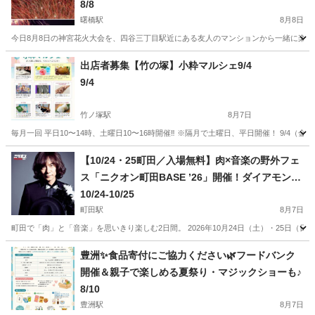
8/8
曙橋駅
8月8日
今日8月8日の神宮花火大会を、四谷三丁目駅近にある友人のマンションから一緒に楽しめ
東京
新宿区
曙橋駅
地域/お祭り
花火大会
出店者募集【竹の塚】小粋マルシェ9/4
9/4
竹ノ塚駅
8月7日
毎月一回 平日10〜14時、土曜日10〜16時開催‼️ ※隔月で土曜日、平日開催！ 9/4（金
東京
足立区
竹ノ塚駅
地域/お祭り
マルシェ
【10/24・25町田／入場無料】肉×音楽の野外フェ
ス「ニクオン町田BASE ’26」開催！ダイアモンド
☆ユカイ、Ｔ字路s、Chage×吉田山田による「吉
10/24-10/25
田山田柴田」、GoodMoon出演決定！町田シバヒ
町田駅
8月7日
ロに人気アーティストと肉料理が集結！家族・子
町田で「肉」と「音楽」を思いきり楽しむ2日間。 2026年10月24日（土）・25日
ども連れのお出かけにもおすすめ
東京
町田市
町田駅
地域/お祭り
会場
豊洲✨食品寄付にご協力ください🌿フードバンク
開催＆親子で楽しめる夏祭り・マジックショーも♪
8/10
豊洲駅
8月7日