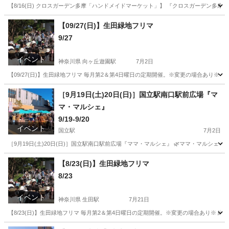
【8/16(日) クロスガーデン多摩「ハンドメイドマーケット」】 『クロスガーデン多摩ハンドメイ
東京
多摩市
京王多摩センター駅
地域/お祭り
マーケット
【09/27(日)】生田緑地フリマ
9/27
イベント
神奈川県 向ヶ丘遊園駅
7月2日
【09/27(日)】生田緑地フリマ 毎月第2＆第4日曜日の定期開催。※変更の場合あり
神奈川
川崎市
向ヶ丘遊園駅
フリーマーケット
フリマ
［9月19日(土)20日(日)］国立駅南口駅前広場『マ
マ・マルシェ』
9/19-9/20
イベント
国立駅
7月2日
［9月19日(土)20日(日)］国立駅南口駅前広場『ママ・マルシェ』 🌿ママ・マルシェ 
東京
国立市
国立駅
地域/お祭り
ママ
【8/23(日)】生田緑地フリマ
8/23
イベント
神奈川県 生田駅
7月21日
【8/23(日)】生田緑地フリマ 毎月第2＆第4日曜日の定期開催。※変更の場合あり※
神奈川
川崎市
生田駅
フリーマーケット
フリマ