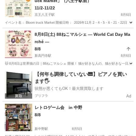
uck Market」（八王子駅前）
11/2-11/22
京王八王子駅
8月6日
イベント名： Bloom truck Market 開催日時： 2026年11月 2・4・5・6・21・22日 1
東京
八王子市
京王八王子駅
地域/お祭り
Bloom
8月8日(土) 88ねこマルシェ — World Cat Day Ma
rché —
8/8
新高円寺駅
8月6日
🐱 8月8日は世界猫の日｜88ねこマルシェ 開催！ 猫が好きな人の、猫が好きな一日。
東京
杉並区
新高円寺駅
地域/お祭り
【何年も調律していない🎹】ピアノを買い
ます🖐️
状態が悪くてもOK！最大限買取します
プリフラ
Ad
レトロゲーム会 in 中野
8/8
新中野駅
8月5日