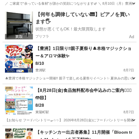
／ ご家庭で“余っている食材”が誰かの笑顔につながります🌿 ＼ 8月10日（月）豊洲にて、 d
東京
江東区
豊洲駅
地域/お祭り
フードバンク
【何年も調律していない🎹】ピアノを買い
ます🖐️
状態が悪くてもOK！最大限買取します
プリフラ
Ad
【豊洲】1日限り‼️親子夏祭り🎩本格マジックショ
ー＆アロマ体験✨
8/10
豊洲駅
8月7日
🎩豊洲で本格マジックショー開催‼️ 親子で楽しめる夏祭りイベント✨ 夏休みの思い出作りに
東京
江東区
豊洲駅
地域/お祭り
夏祭り
【8月28日(金)食品無料配布会申込みのご案内🙋🏻‍♀️
🤲🏻】
8/28
東陽町駅
8月7日
【お知らせ フードパントリー🍳✨✨】 2026年8月28日(金)にフードパントリーを開催い
東京
江東区
東陽町駅
地域/お祭り
フードパントリー
【キッチンカー出店者募集】11月開催「Bloom tr