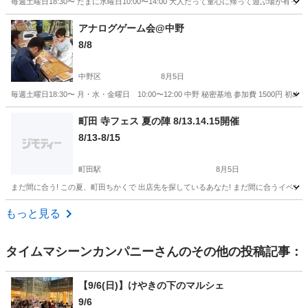
毎週土曜日18:30〜 たまに水曜日10:00〜14:00 大人だって童心に帰って遊ぶ場が
東京
中野区
新中野駅
地域/お祭り
アナログゲーム会@中野
8/8
中野区
8月5日
毎週土曜日18:30〜 月・水・金曜日 10:00〜12:00 中野 秘密基地 参加費 15
東京
中野区
地域/お祭り
町田 寺フェス 夏の陣 8/13.14.15開催
8/13-8/15
町田駅
8月5日
まだ間に合う! この夏、町田ちかくで 出店先を探しているあなた! まだ間に合うイベントが
東京
町田市
町田駅
地域/お祭り
フェス
もっと見る
タイムマシーンカンパニー
さんのその他の投稿記事：
【9/6(日)】けやきの下のマルシェ
9/6