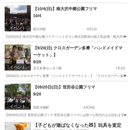
東京
多摩市
京王多摩センター駅
フリーマーケット
【10/4(日)】南大沢中郷公園フリマ
10/4
マルシェ
イベント
南大沢駅
8月1日
【10/4(日)】南大沢中郷公園フリマ ベットタウン南大沢駅前の超人気会場・南大沢
東京
八王子市
南大沢駅
フリーマーケット
会場
【9/20(日) クロスガーデン多摩「ハンドメイドマ
ーケット」】
9/20
イベント
京王多摩センター駅
7月2日
【9/20(日) クロスガーデン多摩「ハンドメイドマーケット」】 『クロスガーデン多摩ハンドメ
東京
多摩市
京王多摩センター駅
地域/お祭り
マーケット
【09/20日(日)】世田谷公園フリマ
9/20
イベント
池尻大橋駅
6月24日
【09/20日(日)】世田谷公園フリマ 世田谷公園フリマには様々な世代の人が訪れます
東京
世田谷区
池尻大橋駅
フリーマーケット
【子どもが遊ばなくなった🧸】玩具を査定