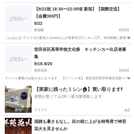
【9/22祝 18:30〜22:00頃 新宿】【国際交流】
【会費300円】
9/22
新宿駅
8月8日
こんばんは! アメリカの新友人Justinさんが初来日🇺🇸→✈️→🇯🇵、9/22祝夜に新宿で遊びます
東京
新宿区
新宿駅
地域/お祭り
国際交流
世田谷区高等学校文化祭 キッチンカー出店者募
集
9/19-9/20
世田谷区
8月8日
イベント募集のお知らせとなります。 【イベント名】 世田谷区高等学校文化祭イベント 【日時】
東京
世田谷区
地域/お祭り
文化祭
【実家に残ったミシン🏠】買い取ります❗️
状態が悪くてもOK！最大限買取します
プリフラ
Ad
混雑も暑さもなし。目の前に上がる特等席で神宮
花火を見ませんか