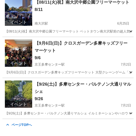
【08/11(火)祝】南大沢中郷公園フリーマーケット
8/11
イベント
南大沢駅
6月25日
【08/11(火)祝】南大沢中郷公園フリーマーケット ベットタウン南大沢駅前の超人気
東京
八王子市
南大沢駅
フリーマーケット
会場
【9月6日(日)】クロスガーデン多摩キッズフリー
マーケット
9/6
イベント
京王多摩センター駅
7月2日
【9月6日(日)】クロスガーデン多摩キッズフリーマーケット 大型クレーンゲーム「エブ
東京
多摩市
京王多摩センター駅
フリーマーケット
キッズ
【9/26(土)】多摩センター・パルテノン大通りマル
シェ
9/26
イベント
京王多摩センター駅
7月2日
【9/26(土)】多摩センター・パルテノン大通りマルシェ イルミネーションやハロウィ
東京
多摩市
京王多摩センター駅
地域/お祭り
マルシェ
ページTOPへ