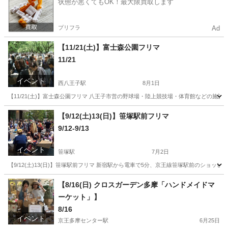
状態が悪くてもOK！最大限買取します
プリフラ
Ad
【11/21(土)】富士森公園フリマ
11/21
イベント
西八王子駅
8月1日
【11/21(土)】富士森公園フリマ 八王子市営の野球場・陸上競技場・体育館などの施
東京
八王子市
西八王子駅
フリーマーケット
フリマ
【9/12(土)13(日)】笹塚駅前フリマ
9/12-9/13
イベント
笹塚駅
7月2日
【9/12(土)13(日)】笹塚駅前フリマ 新宿駅から電車で5分、京王線笹塚駅前のショ
東京
渋谷区
笹塚駅
フリーマーケット
フリマ
【8/16(日) クロスガーデン多摩「ハンドメイドマ
ーケット」】
8/16
イベント
京王多摩センター駅
6月25日