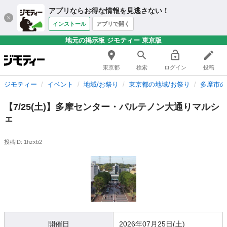
アプリならお得な情報を見逃さない！
インストール
アプリで開く
地元の掲示板 ジモティー 東京版
東京都
検索
ログイン
投稿
ジモティー
イベント
地域/お祭り
東京都の地域/お祭り
多摩市の
【7/25(土)】多摩センター・パルテノン大通りマルシ
ェ
投稿ID: 1hzxb2
開催日
2026年07月25日(土)