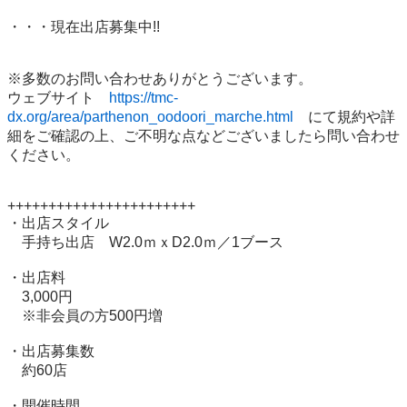
・・・現在出店募集中!!

※多数のお問い合わせありがとうございます。

ウェブサイト　
https://tmc-
dx.org/area/parthenon_oodoori_marche.html
　にて規約や詳
細をご確認の上、ご不明な点などございましたら問い合わせ
ください。

+++++++++++++++++++++++

・出店スタイル

　手持ち出店　W2.0ｍｘD2.0ｍ／1ブース

・出店料

　3,000円

　※非会員の方500円増

・出店募集数

　約60店

・開催時間
