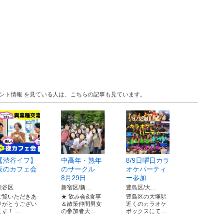
 イベント情報 を見ている人は、こちらの記事も見ています。
【渋谷イフ】
中高年・熟年
8/9日曜日カラ
夜のカフェ会
のサークル
オケパーティ
! …
8月29日…
ー参加…
渋谷区
新宿区/新…
豊島区/大…
ご覧いただきあ
★ 飲み会&食事
豊島区の大塚駅
りがとうござい
＆散策仲間男女
近くのカラオケ
ます！ …
の参加者大…
ボックスにて…