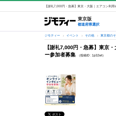
【謝礼7,000円・急募】東京・大阪｜エアコン利
東京版
都道府県選択
ジモティー
イベント
その他
東京都の
【謝礼7,000円・急募】東
ー参加者募集
（投稿ID : 1p32wt）