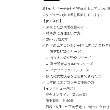
海外のリサーチ会社が実施するエアコンに
ンタビューの参加者を募集しています。
【参加条件】
✅ 東京または大阪在住の方
✅ 持ち家にお住まいの方
✅ 25〜55歳の方
✅ 以下のエアコンを3〜4年以内にご自身で
→ 東芝DZ/DXシリーズ
→ ダイキンCX/E/HXシリーズ
→ 富士通ゼネラルDNシリーズ
→ パナソニックGXシリーズ
✅ 購入の意思決定をご自身でされた方
✅ 日常的にエアコンをご使用の方
【インタビュー内容】
・完全オンライン（Zoom等）
・所要時間：約90分
・日程：5月中〜下旬予定（ご都合に合わせ