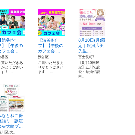
【渋谷Ifイ
【渋谷Ifイ
8月10日(月)限
フ】【午後の
フ】【午後の
定｜銀河広美
カフェ会 …
カフェ会 …
先生…
渋谷区
渋谷区
富士見町/…
ご覧いただきあ
ご覧いただきあ
【8月10日限
りがとうござい
りがとうござい
定】立川で恋
ます！ …
ます！ …
愛・結婚相談
向…
みなとねこ保
護猫ミニ譲渡
会＠大崎ブ…
品川区/大…