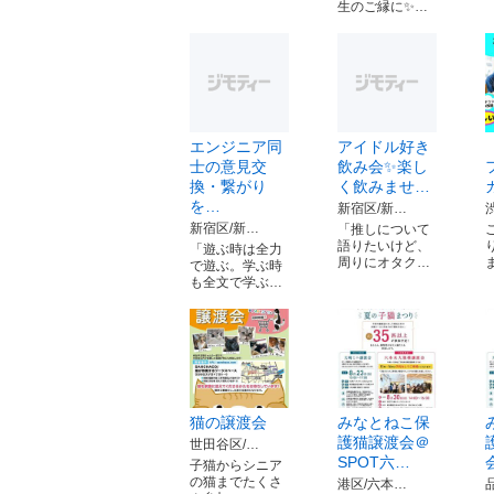
生のご縁に✨…
エンジニア同
アイドル好き
士の意見交
飲み会✨楽し
換・繋がり
く飲みませ…
を…
新宿区/新…
新宿区/新…
「推しについて
語りたいけど、
「遊ぶ時は全力
周りにオタク…
で遊ぶ。学ぶ時
も全文で学ぶ…
猫の譲渡会
みなとねこ保
護猫譲渡会＠
世田谷区/…
SPOT六…
子猫からシニア
の猫までたくさ
港区/六本…