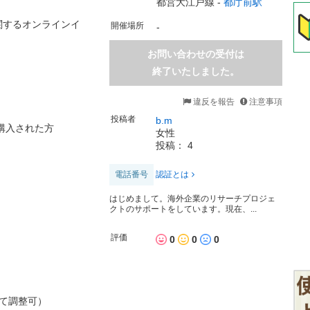
都営大江戸線 -
都庁前駅
関するオンラインイ
開催場所
-
お問い合わせの受付は
終了いたしました。
違反を報告
注意事項
投稿者
b.m
購入された方
女性
投稿： 4
電話番号
認証とは
はじめまして。海外企業のリサーチプロジェ
クトのサポートをしています。現在、...
評価
0
0
0
て調整可）