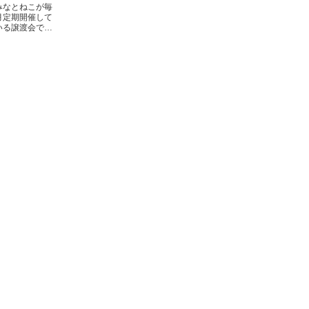
みなとねこが毎
月定期開催して
いる譲渡会で…