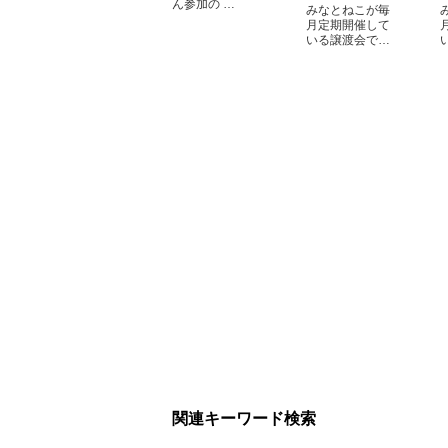
ん参加の …
みなとねこが毎
月定期開催して
いる譲渡会で…
関連キーワード検索