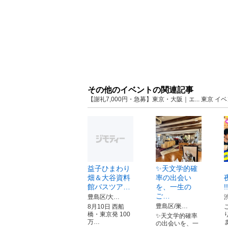
その他のイベントの関連記事
【謝礼7,000円・急募】東京・大阪｜エ... 東京
益子ひまわり
✨天文学的確
畑＆大谷資料
率の出会い
館バスツア…
を、一生の
!
ご…
豊島区/大…
豊島区/巣…
8月10日 西船
橋・東京発 100
✨天文学的確率
万…
の出会いを、一