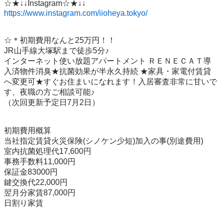
https://www.instagram.com/iioheya.tokyo/
☆＊初期費用なんと25万円！！

JR山手線大塚駅まで徒歩5分♪

インターネット使い放題アパートメント ＲＥＮＥＣＡＴ導
入済物件消臭★抗菌効果が半永久持続 ★家具・家電付賃貸
へ変更可★すぐお住まいになれます！入居審査非常に甘いで
す、夜職の方ご相談可能♪

（次回更新予定日7月2日）

初期費用概算

当社指定賃貸火災保険(シノケン少短)加入の事(別途費用)

室内抗菌処理代17,600円 

事務手数料11,000円

保証金83000円

鍵交換代22,000円

翌月分家賃87,000円

日割り家賃
