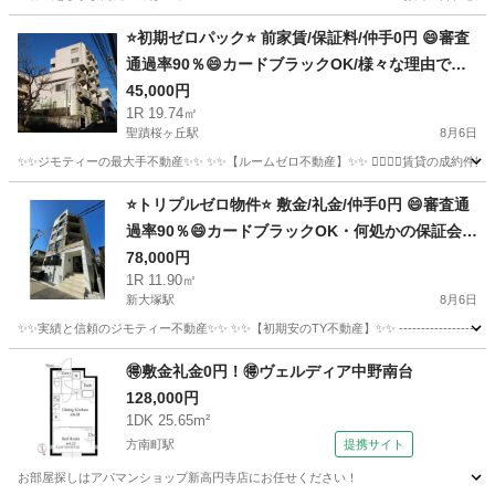
東京
北区
板橋駅
マンション
物件
⭐️初期ゼロパック⭐️ 前家賃/保証料/仲手0円 😄審査
通過率90％😄カードブラックOK/様々な理由で審
査が難航しているお客様OK✨ 京王線 聖蹟桜ヶ丘
45,000円
1R 19.74㎡
駅 徒歩6分❗️多摩市桜ヶ丘４丁目 ３５－３ ❗️ZERO5
聖蹟桜ヶ丘駅
8月6日
7672
✨✨ジモティーの最大手不動産✨✨ ✨✨【ルームゼロ不動産】✨✨ 🙇‍♂️🙇‍♂️賃貸の成約件数800件を
東京
多摩市
聖蹟桜ヶ丘駅
マンション
物件
⭐️トリプルゼロ物件⭐️ 敷金/礼金/仲手0円 😄審査通
過率90％😄カードブラックOK・何処かの保証会社
でトラブルOK・様々な理由で審査が難航している
78,000円
1R 11.90㎡
お客様OK✨ 東京メトロ丸ノ内線 新大塚駅 徒歩5
新大塚駅
8月6日
分❗️文京区大塚５丁目 22-9 地図を見る❗️TY42277
✨✨実績と信頼のジモティー不動産✨✨ ✨✨【初期安のTY不動産】✨✨ ------------------------
東京
文京区
新大塚駅
マンション
物件
🉐敷金礼金0円！🉐ヴェルディア中野南台
128,000円
1DK 25.65m²
方南町駅
提携サイト
お部屋探しはアパマンショップ新高円寺店にお任せください！