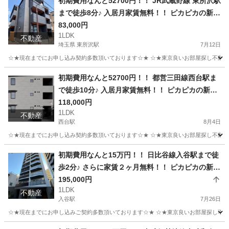
初期費用なんと52700円！！ JR武蔵野線 東所沢駅
まで徒歩8分♪ 入居月家賃無料！！ ピカピカの新築
です！！ (次回更新予定日7月30日）
83,000円
1LDK
不動産
埼玉県 東所沢駅
7月12日
☆★現在までにお申し込み契約多数頂いております☆★ ☆★東京良いお部屋探し不動産を
埼玉
所沢市
東所沢駅
アパート
初期
初期費用なんと52700円！！ 都営三田線西台駅ま
で徒歩10分♪ 入居月家賃無料！！ ピカピカの新築
です！！9月5日より入居可能、2LDKタイプもあ
118,000円
1LDK
ります！ (次回更新予定日8月20日）
不動産
西台駅
8月4日
☆★現在までにお申し込み契約多数頂いております☆★ ☆★東京良いお部屋探し不動産を
東京
板橋区
西台駅
アパート
初期
初期費用なんと15万円！！ 日比谷線入谷駅まで徒
歩2分♪ さらに家賃２ヶ月無料！！ ピカピカの新築
です！！インターネット無料!ペット飼育可能!
195,000円
1LDK
（次回更新予定日8月12日）
不動産
入谷駅
7月26日
☆★現在までにお申し込みご契約多数頂いております☆★ ☆★東京良いお部屋探し不動産
東京
台東区
入谷駅
マンション
無料