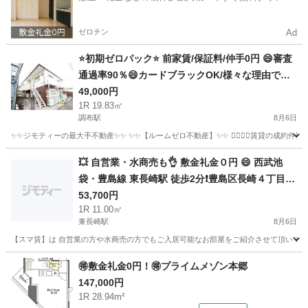
ード✨
ゼロチン
Ad
⭐️初期ゼロパック⭐️ 前家賃/保証料/仲手0円 😄審査
通過率90％😄カードブラックOK/様々な理由で審
査が難航しているお客様OK✨ 京王線 調布駅 徒歩
49,000円
1R 19.83㎡
5分❗️調布市布田２丁目 ４５－３ ❗️ZERO58625
調布駅
8月6日
✨✨ジモティーの最大手不動産✨✨ ✨✨【ルームゼロ不動産】✨✨ 🙇‍♂️🙇‍♂️賃貸の成約件数800件を
東京
調布市
調布駅
アパート
物件
💥 自営業・水商売も👌 敷金礼金０円 😄 西武池
袋・豊島線 東長崎駅 徒歩2分❗️豊島区長崎４丁目 2
53,700円
6-9 地図を見る❗️
1R 11.00㎡
東長崎駅
8月6日
【スマ賃】は 自営業の方や水商売の方でもご入居可能なお部屋をご紹介させて頂いてお
東京
豊島区
東長崎駅
アパート
物件
🉐敷金礼金0円！🉐プライムメゾン本郷
147,000円
1R 28.94m²