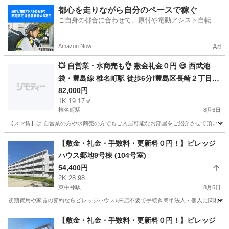
東京
中野区
方南町駅
マンション
都心を走りながら自分のペースで稼ぐ
ご自身の都合に合わせて、原付や電動アシスト自転車
で配達
Amazon Now
Ad
💥 自営業・水商売も👌 敷金礼金０円 😄 西武池
袋・豊島線 椎名町駅 徒歩6分❗️豊島区長崎２丁目 1
82,000円
8-4 地図を見る❗️
1K 19.17㎡
椎名町駅
8月6日
【スマ賃】は 自営業の方や水商売の方でもご入居可能なお部屋をご紹介させて頂いてお
東京
豊島区
椎名町駅
アパート
物件
【敷金・礼金・手数料・更新料０円！】ビレッジ
ハウス郷地9号棟 (104号室)
54,400円
2K 28.98
東中神駅
8月6日
初期費用や家賃の節約ならビレッジハウス♪来店不要で手続き簡単法人・個人に関わらず
東京
昭島市
東中神駅
アパート
徒歩
【敷金・礼金・手数料・更新料０円！】ビレッジ