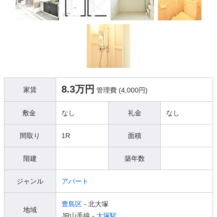
8.3万円
家賃
管理費 (4,000円)
敷金
なし
礼金
なし
間取り
1R
面積
階建
築年数
ジャンル
アパート
豊島区
- 北大塚
地域
JR山手線 -
大塚駅