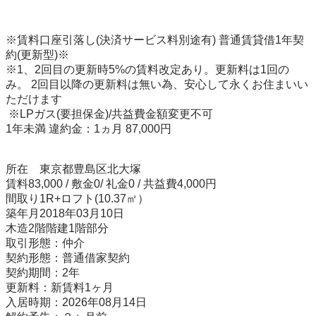
※賃料口座引落し(決済サービス料別途有) 普通賃貸借1年契
約(更新型)※ 

※1、2回目の更新時5%の賃料改定あり。更新料は1回の
み。 2回目以降の更新料は無い為、安心して永くお住まいい
ただけます

 ※LPガス(要担保金)/共益費金額変更不可

1年未満 違約金：1ヵ月 87,000円

所在　東京都豊島区北大塚

賃料83,000 / 敷金0/ 礼金0 / 共益費4,000円

間取り1R+ロフト(10.37㎡）

築年月2018年03月10日

木造2階階建1階部分

取引形態：仲介

契約形態：普通借家契約

契約期間：2年

更新料：新賃料1ヶ月

入居時期：2026年08月14日
