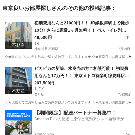
東京良いお部屋探し
さんのその他の投稿記事：
初期費用なんと21000円！！ JR線根岸駅まで徒歩
19分♪ さらに家賃1ヶ月無料！！ バストイレ別★
広々大型ロフト付き★ さらに、家電セット、テレ
46,500円
1R
ビ、洗濯機、電子レンジ、炊飯器、掃除機、ケト
不動産
神奈川県 根岸駅
7月14日
ル、照明付き♪ 二人入居、法人契約可★キャンペ
☆★現在までにお申し込みご契約多数頂いております☆★ ☆★東京良いお部屋探し不動産
ーンになります！！！ (次回更新予定日7月31日）
神奈川
横浜市
根岸駅
アパート
物件
ピカピカの新築、水商売の方ご相談可能！ 初期費
用なんと17万円！！ 東京メトロ有楽町線要町駅ま
で徒歩3分 ♪ さらに賃料２ヶ月無料！！ ペット飼
207,500円
1LDK
育小型犬または猫２匹まで飼育可能（敷金追加あ
不動産
要町駅
7月29日
り） バストイレ別、独立洗面台、ウォシュレッ
☆★現在までにお申し込みご契約多数頂いております☆★ ☆★東京良いお部屋探し不動
ト、浴室換気乾燥機など人気の設備♪ 他のタイプ
もあります、池袋駅まで直通2分です！ （次回更
東京
豊島区
要町駅
マンション
物件
【期間限定】配達パートナー募集中！
新予定日8月17日）
Amazon Flexの配達に原付と電動アシスト自転車が登
場！
Amazon Now
Ad