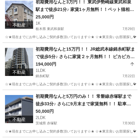
初期費用なんと3万円！！ 東武伊勢崎線東武和泉
駅まで徒歩21分♪ 家賃1ヶ月無料！！ペット猫相談
可能♪ （次回更新予定日8月14日）
25,000円
1K
不動産
栃木県 東武和泉駅
7月29日
☆★現在までにお申し込みご契約多数頂いております☆★ ☆★東京良いお部屋探し不動
栃木
足利市
東武和泉駅
アパート
無料
初期費用なんと15万円！！ JR総武本線錦糸町駅ま
で徒歩5分♪ さらに家賃２ヶ月無料！！ ピカピカの
新築です！！インターネット無料!ペット飼育可能!
194,000円
1LDK
（次回更新予定日8月6日）
不動産
錦糸町駅
7月22日
☆★現在までにお申し込みご契約多数頂いております☆★ ☆★東京良いお部屋探し不動産
東京
墨田区
錦糸町駅
マンション
無料
初期費用なんと5万円のみ！！ 常磐線赤塚駅まで
徒歩33分♪ さらに9月末まで家賃無料！！ 駐車場
空有1台目無料! （次回更新予定日8月14日）
50,000円
2LDK
不動産
茨城県 赤塚駅
7月30日
☆★現在までにお申し込みご契約多数頂いております☆★ ☆★東京良いお部屋探し不動