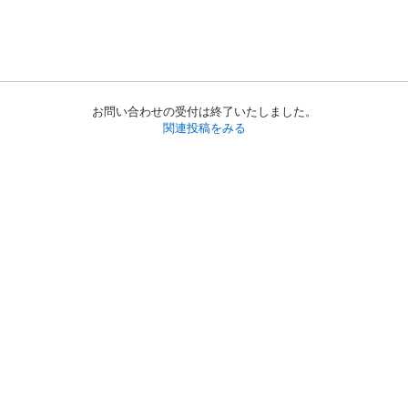
お問い合わせの受付は終了いたしました。
関連投稿をみる
初めての方へ
利用規約
プライバシーポリシー
プライバシー・ステートメント
健全化に資する運用方針
お問い合わせ
運営会社
サイトマップ
ご利用ガイド
フリーワードで探す
PC版で表示
都道府県選択