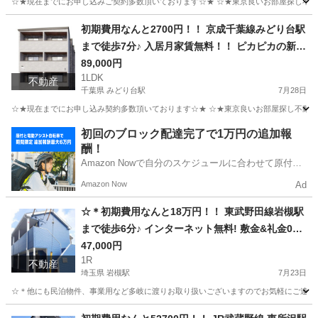
☆★現在までにお申し込みご契約多数頂いております☆★ ☆★東京良いお部屋探し不動
茨城
土浦市
神立駅
マンション
無料
初期費用なんと2700円！！ 京成千葉線みどり台駅
まで徒歩7分♪ 入居月家賃無料！！ ピカピカの新築
です！！8月8日より入居可能 (次回更新予定日8月
89,000円
1LDK
14日）
不動産
千葉県 みどり台駅
7月28日
☆★現在までにお申し込み契約多数頂いております☆★ ☆★東京良いお部屋探し不動産を
千葉
千葉市
みどり台駅
アパート
初期
初回のブロック配達完了で1万円の追加報
酬！
Amazon Nowで自分のスケジュールに合わせて原付や
電動アシスト自転車で配達し、報酬を獲得しましょ
Amazon Now
Ad
う！
☆＊初期費用なんと18万円！！ 東武野田線岩槻駅
まで徒歩6分♪ インターネット無料! 敷金&礼金0月!
（次回更新予定日8月3日）
47,000円
1R
不動産
埼玉県 岩槻駅
7月23日
☆＊他にも民泊物件、事業用など多岐に渡りお取り扱いございますのでお気軽にご連絡く
埼玉
さいたま市
岩槻駅
アパート
物件