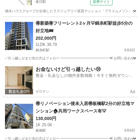
春日駅
提携サイト
積水ハウスグループが企画したラグジュアリー賃貸マンション「プライムメゾン」シリ
東京
文京区
春日駅
マンション
🉐新築🉐フリーレント2ヶ月💡錦糸町駅徒歩5分の
好立地🚃
202,000円
1LDK 38.79
錦糸町駅
8月6日
✅引っ越しがまだ先の方はフォロー ━━━━━━━━━━━━━━ 📢 お問い合わせ方法 ━
東京
墨田区
錦糸町駅
賃貸（マンション/一戸建て）
物件
お金ないけど引っ越したい😢
敷金・礼金なしの物件多数掲載！今すぐ無料ダウンロ
ード✨
ゼロチン
Ad
🉐リノベーション後未入居🉐板橋駅2分の好立地マ
ンション🏠共用ワークスペース有💡
130,000円
1K 25.06
板橋駅
8月6日
✅引っ越しがまだ先の方はフォロー ━━━━━━━━━━━━━━ 📢 お問い合わせ方法 ━