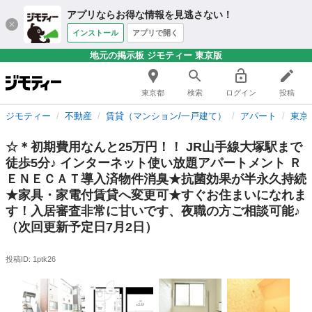
アプリならお得な情報を見逃さない！
インストール
アプリで開く
地元の掲示板 ジモティー 東京版
東京都
検索
ログイン
投稿
ジモティー
不動産
賃貸（マンション/一戸建て）
アパート
東京
☆＊初期費用なんと25万円！！ JR山手線大塚駅まで
徒歩5分♪ インターネット使い放題アパートメント Ｒ
ＥＮＥＣＡＴ導入済物件消臭★抗菌効果が半永久持続
★家具・家電付賃貸へ変更可★すぐお住まいになれま
す！入居審査非常に甘いです、夜職の方ご相談可能♪
（次回更新予定日7月2日）
投稿ID: 1ptk26