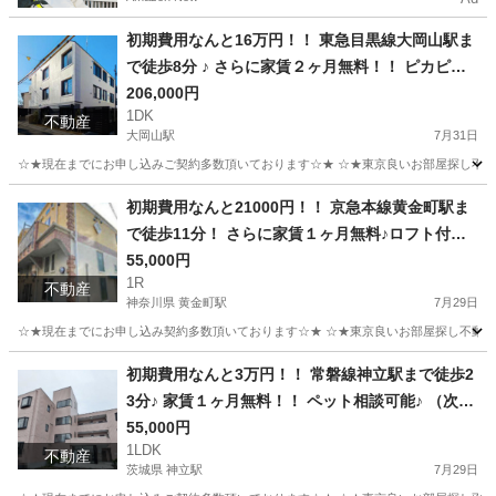
初期費用なんと16万円！！ 東急目黒線大岡山駅ま
で徒歩8分 ♪ さらに家賃２ヶ月無料！！ ピカピカ
の新築です！！ （次回更新予定日8月16日）
206,000円
1DK
不動産
大岡山駅
7月31日
☆★現在までにお申し込みご契約多数頂いております☆★ ☆★東京良いお部屋探し不動産
東京
目黒区
大岡山駅
マンション
無料
初期費用なんと21000円！！ 京急本線黄金町駅ま
で徒歩11分！ さらに家賃１ヶ月無料♪ロフト付き♪
家電セット(テレビ・掃除機・洗濯機・電子レン
55,000円
1R
ジ・炊飯ジャー・ケトル・照明）付き♪2人入居・
不動産
神奈川県 黄金町駅
7月29日
法人契約可♪法人契約、2人入居OK（賃料＋2000
☆★現在までにお申し込み契約多数頂いております☆★ ☆★東京良いお部屋探し不動産を
円） （次回更新予定日8月14日）
神奈川
横浜市
黄金町駅
アパート
初期
初期費用なんと3万円！！ 常磐線神立駅まで徒歩2
3分♪ 家賃１ヶ月無料！！ ペット相談可能♪ （次回
更新予定日8月14日）
55,000円
1LDK
不動産
茨城県 神立駅
7月29日