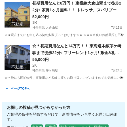
茨城
水戸市
赤塚駅
マンション
無料
初期費用なんと8万円！ 東横線大倉山駅まで徒歩2
2分♪ 家賃1ヶ月無料！！ トレッサ、スパリブール
徒歩２分！ さらに、家電セット、テレビ、洗濯
52,000円
1R
機、電子レンジ、炊飯器、掃除機、ケトル、照明
不動産
神奈川県 大倉山駅
7月15日
付き♪ 希望者には新品布団プレゼント★ ペット猫
☆★現在までにお申し込み契約多数頂いております☆★ ☆★東京良いお部屋探し不動産
可能（賃料＋2000円） 法人様一括社宅大歓迎♪ (次
回更新予定日8月1日）
神奈川
横浜市
大倉山駅
アパート
徒歩
☆＊初期費用なんと14万円！！ 東海道本線茅ケ崎
駅まで徒歩22分♪ フリーレント1ヶ月! 敷金&礼金0
ヶ月! 敷地内駐車場1台税別3,000円! （次回更新予
55,000円
2K
定日8月4日）
不動産
神奈川県 茅ケ崎駅
7月24日
☆＊他にも民泊物件、事業用など多岐に渡りお取り扱いございますのでお気軽にご連絡く
神奈川
茅ヶ崎市
茅ケ崎駅
アパート
物件
ページTOPへ
お探しの投稿が見つからなかった方
ご希望の条件を登録するだけで、新着情報をいち早くお届け出来ま
す。