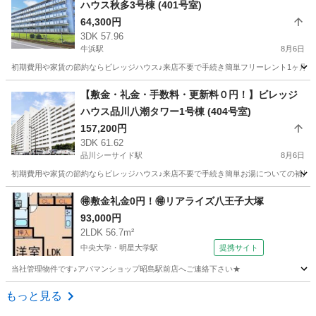
ハウス秋多3号棟 (401号室)
64,300円
3DK 57.96
牛浜駅
8月6日
初期費用や家賃の節約ならビレッジハウス♪来店不要で手続き簡単フリーレント1ヶ月＋最
東京
あきる野市
牛浜駅
アパート
徒歩
【敷金・礼金・手数料・更新料０円！】ビレッジ
ハウス品川八潮タワー1号棟 (404号室)
157,200円
3DK 61.62
品川シーサイド駅
8月6日
初期費用や家賃の節約ならビレッジハウス♪来店不要で手続き簡単お湯についての補足説
東京
品川区
品川シーサイド駅
アパート
徒歩
🉐敷金礼金0円！🉐リアライズ八王子大塚
93,000円
2LDK 56.7m²
中央大学・明星大学駅
提携サイト
当社管理物件です♪アパマンショップ昭島駅前店へご連絡下さい★
東京
八王子市
中央大学・明星大学駅
マンション
もっと見る