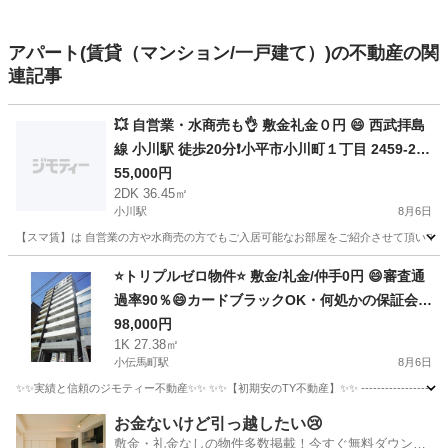
アパート(賃貸（マンション/一戸建て）)の不動産の関
連記事
💥 自営業・水商売も👌 敷金礼金０円 😄 西武拝島
線 小川駅 徒歩20分❗️小平市小川町１丁目 2459-2
地図を見る❗️
55,000円
2DK 36.45㎡
小川駅
8月6日
【スマ賃】は 自営業の方や水商売の方でもご入居可能なお部屋をご紹介させて頂いてお
東京
小平市
小川駅
マンション
物件
⭐️トリプルゼロ物件⭐️ 敷金/礼金/仲手0円 😄審査通
過率90％😄カードブラックOK・何処かの保証会社
でトラブルOK・様々な理由で審査が難航している
98,000円
1K 27.38㎡
お客様OK✨ 東京メトロ日比谷線 小伝馬町駅 徒歩
小伝馬町駅
8月6日
3分❗️中央区日本橋大伝馬町 2-15 地図を見る❗️TY38
✨✨実績と信頼のジモティー不動産✨✨ ✨✨【初期安のTY不動産】✨✨ ------------------------
992
東京
中央区
小伝馬町駅
マンション
物件
お金ないけど引っ越したい😢
敷金・礼金なしの物件多数掲載！今すぐ無料ダウンロ