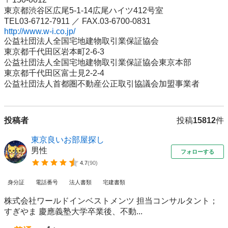
東京都渋谷区広尾5-1-14広尾ハイツ412号室

http://www.w-i.co.jp/
公益社団法人全国宅地建物取引業保証協会

東京都千代田区岩本町2-6-3

公益社団法人全国宅地建物取引業保証協会東京本部

東京都千代田区富士見2-2-4

公益社団法人首都圏不動産公正取引協議会加盟事業者
投稿者
投稿
15812
件
東京良いお部屋探し
男性
フォローする
4.7
(
90
)
身分証
電話番号
法人書類
宅建書類
株式会社ワールドインベストメンツ 担当コンサルタント；
すぎやま 慶應義塾大学卒業後、不動...